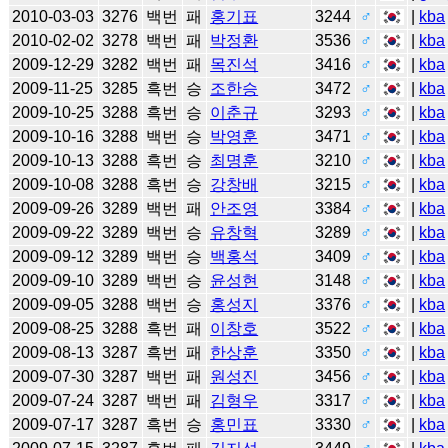
2010-03-03
3276
백번
패
홍기표
3244
♂
|
kba
2010-02-02
3278
백번
패
박정환
3536
♂
|
kba
2009-12-29
3282
백번
패
목진석
3416
♂
|
kba
2009-11-25
3285
흑번
승
조한승
3472
♂
|
kba
2009-10-25
3288
흑번
승
이춘규
3293
♂
|
kba
2009-10-16
3288
백번
승
박영훈
3471
♂
|
kba
2009-10-13
3288
흑번
승
최명훈
3210
♂
|
kba
2009-10-08
3288
흑번
승
강창배
3215
♂
|
kba
2009-09-26
3289
백번
패
안조영
3384
♂
|
kba
2009-09-22
3289
백번
승
유창혁
3289
♂
|
kba
2009-09-12
3289
백번
승
백홍석
3409
♂
|
kba
2009-09-10
3289
백번
승
윤성현
3148
♂
|
kba
2009-09-05
3288
백번
승
홍성지
3376
♂
|
kba
2009-08-25
3288
흑번
패
이창호
3522
♂
|
kba
2009-08-13
3287
흑번
패
한상훈
3350
♂
|
kba
2009-07-30
3287
백번
패
원성진
3456
♂
|
kba
2009-07-24
3287
백번
패
김형우
3317
♂
|
kba
2009-07-17
3287
흑번
승
홍민표
3330
♂
|
kba