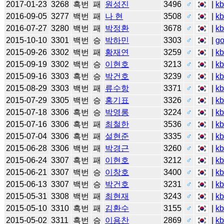
2017-01-23
3268
흑번
패
원성진
3496
♂
|
k
2016-09-05
3277
백번
패
나 현
3508
♂
|
k
2016-07-27
3280
백번
패
박정환
3678
♂
|
k
2015-10-10
3301
백번
승
박하민
3303
♂
|
g
2015-09-26
3302
백번
패
황재연
3259
♂
|
k
2015-09-19
3302
백번
승
이현호
3213
♂
|
k
2015-09-16
3303
흑번
승
박건호
3239
♂
|
k
2015-08-29
3303
백번
패
류수항
3371
♂
|
k
2015-07-29
3305
백번
승
홍기표
3326
♂
|
k
2015-07-18
3306
흑번
승
박영롱
3224
♂
|
k
2015-07-16
3306
흑번
패
최철한
3536
♂
|
k
2015-07-04
3306
흑번
패
설현준
3335
♂
|
k
2015-06-28
3306
백번
패
박경근
3260
♂
|
k
2015-06-24
3307
흑번
패
이현호
3212
♂
|
k
2015-06-21
3307
백번
승
이창호
3400
♂
|
k
2015-06-13
3307
백번
승
박건호
3231
♂
|
k
2015-05-31
3308
백번
패
최현재
3243
♂
|
k
2015-05-10
3310
흑번
패
김환수
3155
♂
|
k
2015-05-02
3311
흑번
승
이용찬
2869
♂
|
k