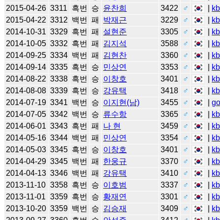
2015-04-26
3311
흑번
승
윤찬희
3422
♂
|
k
2015-04-22
3312
백번
패
박재근
3229
♂
|
k
2014-10-31
3329
흑번
패
설현준
3305
♂
|
k
2014-10-05
3332
흑번
패
김지석
3588
♂
|
k
2014-09-25
3334
백번
패
김현찬
3360
♂
|
k
2014-09-14
3335
흑번
승
민상연
3353
♂
|
k
2014-08-22
3338
흑번
승
이창호
3401
♂
|
k
2014-08-08
3339
흑번
승
강유택
3418
♂
|
k
2014-07-19
3341
백번
승
이지현(남)
3455
♂
|
g
2014-07-05
3342
백번
승
류수항
3365
♂
|
k
2014-06-01
3343
흑번
패
나 현
3459
♂
|
k
2014-05-16
3344
백번
패
민상연
3354
♂
|
k
2014-05-03
3345
흑번
승
이창호
3401
♂
|
k
2014-04-29
3345
백번
패
한웅규
3370
♂
|
k
2014-04-13
3346
백번
패
강유택
3410
♂
|
k
2013-11-10
3358
흑번
승
이호범
3337
♂
|
k
2013-11-01
3359
흑번
승
황재연
3301
♂
|
k
2013-10-20
3359
백번
승
김승재
3409
♂
|
k