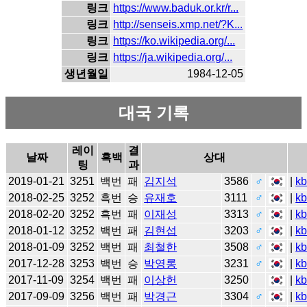
링크
https://www.baduk.or.kr/r...
링크
http://senseis.xmp.net/?K...
링크
https://ko.wikipedia.org/...
링크
https://ja.wikipedia.org/...
생년월일
1984-12-05
대국 기록
레이
결
날짜
흑백
상대
팅
과
2019-01-21
3251
백번
패
김지석
3586
♂
|
k
2018-02-25
3252
흑번
승
유재호
3111
♂
|
k
2018-02-20
3252
흑번
패
이재성
3313
♂
|
k
2018-01-12
3252
백번
패
김현섭
3203
♂
|
k
2018-01-09
3252
백번
패
최철한
3508
♂
|
k
2017-12-28
3253
백번
승
박영롱
3231
♂
|
k
2017-11-09
3254
백번
패
이상헌
3250
|
k
2017-09-09
3256
백번
패
박경근
3304
♂
|
k