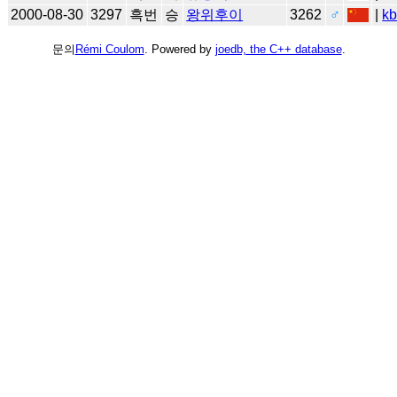
2000-08-30
3297
흑번
승
왕위후이
3262
♂
|
k
문의
Rémi Coulom
. Powered by
joedb, the C++ database
.