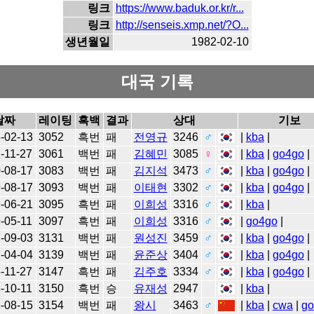
링크
https://www.baduk.or.kr/r...
링크
http://senseis.xmp.net/?O...
생년월일
1982-02-10
대국 기록
날짜
레이팅
흑백
결과
상대
기보
-02-13
3052
흑번
패
전영규
3246
♂
|
kba
|
-11-27
3061
백번
패
김혜민
3085
♀
|
kba
|
go4go
|
-08-17
3083
백번
패
김지석
3473
♂
|
kba
|
go4go
|
-08-17
3093
백번
패
이태현
3302
♂
|
kba
|
go4go
|
-06-21
3095
흑번
패
이희성
3316
♂
|
kba
|
-05-11
3097
흑번
패
이희성
3316
♂
|
go4go
|
-09-03
3131
백번
패
원성진
3459
♂
|
kba
|
go4go
|
-04-04
3139
백번
패
윤준상
3404
♂
|
kba
|
go4go
|
-11-27
3147
흑번
패
김주호
3334
♂
|
kba
|
go4go
|
-10-11
3150
흑번
승
유재성
2947
|
kba
|
-08-15
3154
백번
패
왕시
3463
♂
|
kba
|
cwa
|
go