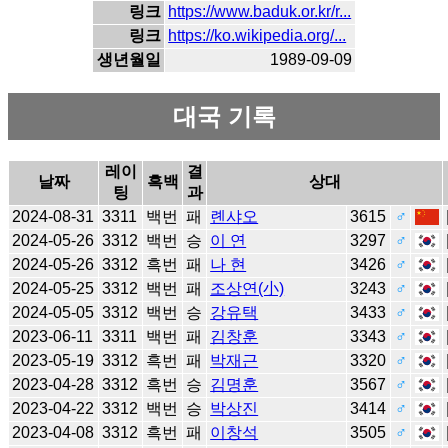
링크
https://www.baduk.or.kr/r...
링크
https://ko.wikipedia.org/...
생년월일
1989-09-09
대국 기록
레이
결
날짜
흑백
상대
팅
과
2024-08-31
3311
백번
패
롄샤오
3615
♂
2024-05-26
3312
백번
승
이 연
3297
♂
2024-05-26
3312
흑번
패
나 현
3426
♂
2024-05-25
3312
백번
패
조상연(小)
3243
♂
2024-05-05
3312
백번
승
강유택
3433
♂
2023-06-11
3311
백번
패
김창훈
3343
♂
2023-05-19
3312
흑번
패
박재근
3320
♂
2023-04-28
3312
흑번
승
김명훈
3567
♂
2023-04-22
3312
백번
승
박상진
3414
♂
2023-04-08
3312
흑번
패
이창석
3505
♂