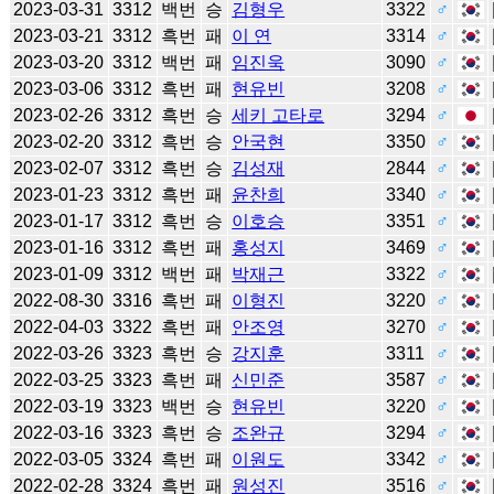
2023-03-31
3312
백번
승
김형우
3322
♂
2023-03-21
3312
흑번
패
이 연
3314
♂
2023-03-20
3312
백번
패
임진욱
3090
♂
2023-03-06
3312
흑번
패
현유빈
3208
♂
2023-02-26
3312
흑번
승
세키 고타로
3294
♂
2023-02-20
3312
흑번
승
안국현
3350
♂
2023-02-07
3312
흑번
승
김성재
2844
♂
2023-01-23
3312
흑번
패
윤찬희
3340
♂
2023-01-17
3312
흑번
승
이호승
3351
♂
2023-01-16
3312
흑번
패
홍성지
3469
♂
2023-01-09
3312
백번
패
박재근
3322
♂
2022-08-30
3316
흑번
패
이형진
3220
♂
2022-04-03
3322
흑번
패
안조영
3270
♂
2022-03-26
3323
흑번
승
강지훈
3311
♂
2022-03-25
3323
흑번
패
신민준
3587
♂
2022-03-19
3323
백번
승
현유빈
3220
♂
2022-03-16
3323
흑번
승
조완규
3294
♂
2022-03-05
3324
흑번
패
이원도
3342
♂
2022-02-28
3324
흑번
패
원성진
3516
♂