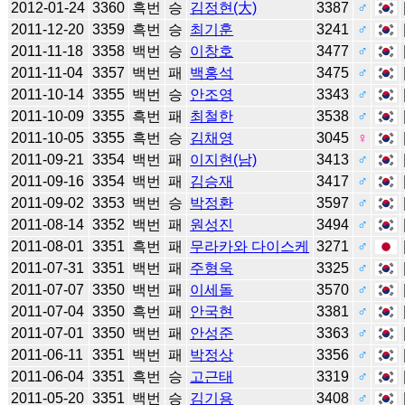
2012-01-24
3360
흑번
승
김정현(大)
3387
♂
2011-12-20
3359
흑번
승
최기훈
3241
♂
2011-11-18
3358
백번
승
이창호
3477
♂
2011-11-04
3357
백번
패
백홍석
3475
♂
2011-10-14
3355
백번
승
안조영
3343
♂
2011-10-09
3355
흑번
패
최철한
3538
♂
2011-10-05
3355
흑번
승
김채영
3045
♀
2011-09-21
3354
백번
패
이지현(남)
3413
♂
2011-09-16
3354
백번
패
김승재
3417
♂
2011-09-02
3353
백번
승
박정환
3597
♂
2011-08-14
3352
백번
패
원성진
3494
♂
2011-08-01
3351
흑번
패
무라카와 다이스케
3271
♂
2011-07-31
3351
백번
패
주형욱
3325
♂
2011-07-07
3350
백번
패
이세돌
3570
♂
2011-07-04
3350
흑번
패
안국현
3381
♂
2011-07-01
3350
백번
패
안성준
3363
♂
2011-06-11
3351
백번
패
박정상
3356
♂
2011-06-04
3351
흑번
승
고근태
3319
♂
2011-05-20
3351
백번
승
김기용
3408
♂