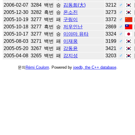
2006-02-07
3284
백번
승
김동희(大)
3212
♂
2005-12-30
3282
흑번
승
온소진
3273
♂
2005-10-19
3277
백번
패
구링이
3372
♂
2005-10-18
3277
흑번
승
저우인난
2869
♂
2005-10-17
3277
백번
승
이야마 유타
3324
♂
2005-08-03
3271
백번
패
이재웅
3199
♂
2005-05-20
3267
백번
패
강동윤
3421
♂
2005-04-08
3265
백번
패
강지성
3203
♂
문의
Rémi Coulom
. Powered by
joedb, the C++ database
.