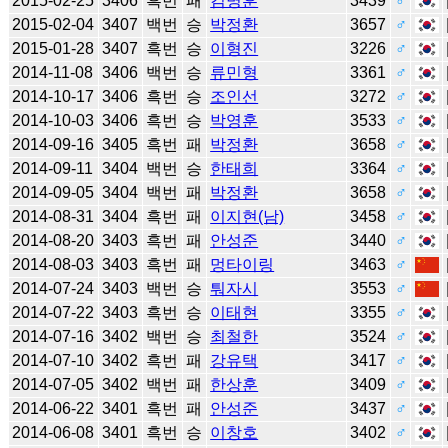
2015-02-25
3406
흑번
패
김명훈
3439
♂
2015-02-04
3407
백번
승
박정환
3657
♂
2015-01-28
3407
흑번
승
이형진
3226
♂
2014-11-08
3406
백번
승
류민형
3361
♂
2014-10-17
3406
흑번
승
조인선
3272
♂
2014-10-03
3406
흑번
승
박영훈
3533
♂
2014-09-16
3405
흑번
패
박정환
3658
♂
2014-09-11
3404
백번
승
한태희
3364
♂
2014-09-05
3404
백번
패
박정환
3658
♂
2014-08-31
3404
흑번
패
이지현(남)
3458
♂
2014-08-20
3403
흑번
패
안성준
3440
♂
2014-08-03
3403
흑번
패
멍타이링
3463
♂
2014-07-24
3403
백번
승
퉈자시
3553
♂
2014-07-22
3403
흑번
승
이태현
3355
♂
2014-07-16
3402
백번
승
최철한
3524
♂
2014-07-10
3402
흑번
패
강유택
3417
♂
2014-07-05
3402
백번
패
한상훈
3409
♂
2014-06-22
3401
흑번
패
안성준
3437
♂
2014-06-08
3401
흑번
승
이창호
3402
♂