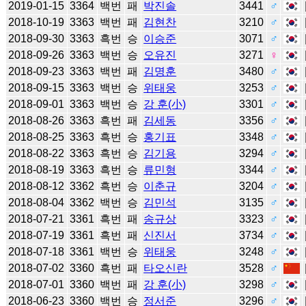
2019-01-15
3364
백번
패
박진솔
3441
♂
2018-10-19
3363
백번
패
김현찬
3210
♂
2018-09-30
3363
흑번
승
이승준
3071
♂
2018-09-26
3363
백번
승
오유진
3271
♀
2018-09-23
3363
백번
패
김명훈
3480
♂
2018-09-15
3363
백번
승
위태웅
3253
♂
2018-09-01
3363
백번
승
강 훈(小)
3301
♂
2018-08-26
3363
흑번
패
김세동
3356
♂
2018-08-25
3363
흑번
승
홍기표
3348
♂
2018-08-22
3363
흑번
승
김기용
3294
♂
2018-08-19
3363
흑번
승
류민형
3344
♂
2018-08-12
3362
흑번
승
이춘규
3204
♂
2018-08-04
3362
백번
승
김민석
3135
♂
2018-07-21
3361
흑번
패
송규상
3323
♂
2018-07-19
3361
흑번
패
신진서
3734
♂
2018-07-18
3361
백번
승
위태웅
3248
♂
2018-07-02
3360
흑번
패
타오신란
3528
♂
2018-07-01
3360
백번
패
강 훈(小)
3298
♂
2018-06-23
3360
백번
승
정서준
3296
♂