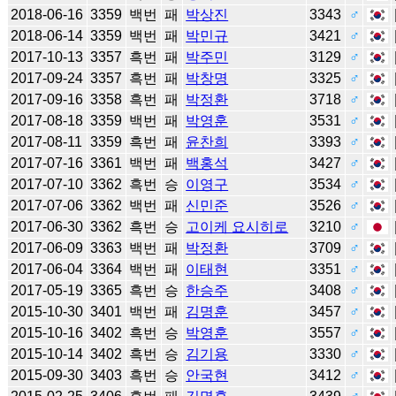
2018-06-16
3359
백번
패
박상진
3343
♂
2018-06-14
3359
백번
패
박민규
3421
♂
2017-10-13
3357
흑번
패
박주민
3129
♂
2017-09-24
3357
흑번
패
박창명
3325
♂
2017-09-16
3358
흑번
패
박정환
3718
♂
2017-08-18
3359
백번
패
박영훈
3531
♂
2017-08-11
3359
흑번
패
윤찬희
3393
♂
2017-07-16
3361
백번
패
백홍석
3427
♂
2017-07-10
3362
흑번
승
이영구
3534
♂
2017-07-06
3362
백번
패
신민준
3526
♂
2017-06-30
3362
흑번
승
고이케 요시히로
3210
♂
2017-06-09
3363
백번
패
박정환
3709
♂
2017-06-04
3364
백번
패
이태현
3351
♂
2017-05-19
3365
흑번
승
한승주
3408
♂
2015-10-30
3401
백번
패
김명훈
3457
♂
2015-10-16
3402
흑번
승
박영훈
3557
♂
2015-10-14
3402
흑번
승
김기용
3330
♂
2015-09-30
3403
흑번
승
안국현
3412
♂