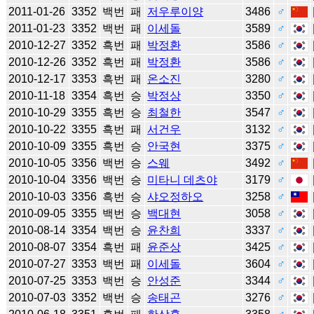
2011-01-26
3352
백번
패
저우루이양
3486
♂
2011-01-23
3352
백번
패
이세돌
3589
♂
2010-12-27
3352
흑번
패
박정환
3586
♂
2010-12-26
3352
흑번
패
박정환
3586
♂
2010-12-17
3353
흑번
패
온소진
3280
♂
2010-11-18
3354
흑번
승
박정상
3350
♂
2010-10-29
3355
흑번
승
최철한
3547
♂
2010-10-22
3355
흑번
패
서건우
3132
♂
2010-10-09
3355
흑번
승
안국현
3375
♂
2010-10-05
3356
백번
승
스웨
3492
♂
2010-10-04
3356
백번
승
미타니 데츠야
3179
♂
2010-10-03
3356
흑번
승
샤오정하오
3258
♂
2010-09-05
3355
백번
승
백대현
3058
♂
2010-08-14
3354
백번
승
윤찬희
3337
♂
2010-08-07
3354
흑번
패
윤준상
3425
♂
2010-07-27
3353
백번
패
이세돌
3604
♂
2010-07-25
3353
백번
승
안성준
3344
♂
2010-07-03
3352
백번
승
송태곤
3276
♂