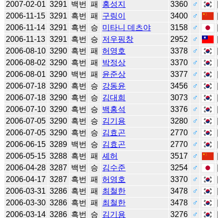
2007-02-01
3291
백번
패
홍성지
3360
♂
2006-11-15
3291
흑번
패
구링이
3400
♂
2006-11-14
3291
흑번
승
미타니 데츠야
3158
♂
2006-11-13
3291
흑번
승
저우핑창
2952
♂
2006-08-10
3290
흑번
패
허영호
3378
♂
2006-08-02
3290
흑번
패
박정상
3370
♂
2006-08-01
3290
백번
패
윤준상
3377
♂
2006-07-18
3290
흑번
승
강동윤
3456
♂
2006-07-18
3290
흑번
승
김대희
3073
♂
2006-07-10
3290
흑번
승
백홍석
3376
♂
2006-07-05
3290
흑번
승
김기용
3280
♂
2006-07-05
3290
흑번
승
김효곤
2770
♂
2006-06-15
3289
백번
승
김효곤
2770
♂
2006-05-15
3288
흑번
패
셰허
3517
♂
2006-04-28
3287
백번
승
김수준
3254
♂
2006-04-17
3287
흑번
패
허영호
3370
♂
2006-03-31
3286
흑번
패
최철한
3478
♂
2006-03-30
3286
흑번
패
최철한
3478
♂
2006-03-14
3286
흑번
승
김기용
3276
♂