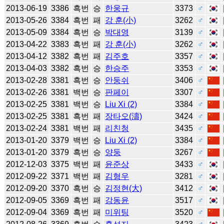
2013-06-19
3386
흑번
승
한웅규
3373
♂
2013-05-26
3384
흑번
패
강 훈(小)
3262
♂
2013-05-09
3384
흑번
승
박대영
3139
♂
2013-04-22
3383
흑번
패
강 훈(小)
3262
♂
2013-04-12
3382
흑번
패
김주호
3357
♂
2013-04-03
3382
흑번
승
한승주
3353
♂
2013-02-28
3381
흑번
승
안둥쉬
3406
♂
2013-02-26
3381
백번
승
판페이
3307
♂
2013-02-25
3381
백번
승
Liu Xi (2)
3384
♂
2013-02-25
3381
흑번
패
장타오(濤)
3424
♂
2013-02-24
3381
백번
패
리친청
3435
♂
2013-01-20
3379
백번
승
Liu Xi (2)
3384
♂
2013-01-20
3379
흑번
승
양둥
3267
♂
2012-12-03
3375
백번
패
윤준상
3433
♂
2012-09-22
3371
백번
패
김형우
3281
♂
2012-09-20
3370
흑번
승
김정현(大)
3412
♂
2012-09-05
3369
흑번
패
강동윤
3517
♂
2012-09-04
3369
흑번
패
미위팅
3520
♂