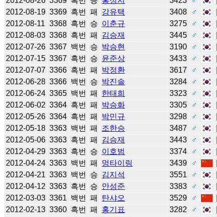
2012-08-26
3369
흑번
승
홍성지
3423
♂
2012-08-19
3369
흑번
패
강유택
3408
♂
2012-08-11
3368
흑번
승
이춘규
3275
♂
2012-08-03
3368
흑번
패
김승재
3445
♂
2012-07-26
3367
백번
승
박승현
3190
♂
2012-07-15
3367
흑번
승
윤준상
3433
♂
2012-07-07
3366
흑번
패
박정환
3617
♂
2012-06-28
3366
백번
승
박진솔
3284
♂
2012-06-24
3365
백번
패
한태희
3323
♂
2012-06-02
3364
흑번
패
박승화
3305
♂
2012-05-26
3364
흑번
패
박민규
3298
♂
2012-05-18
3363
백번
패
조한승
3487
♂
2012-05-06
3363
흑번
패
김승재
3443
♂
2012-04-29
3363
흑번
승
이호범
3374
♂
2012-04-24
3363
백번
패
멍타이링
3439
♂
2012-04-21
3363
백번
승
김지석
3551
♂
2012-04-12
3363
흑번
승
안성준
3383
♂
2012-03-03
3361
백번
패
탄샤오
3529
♂
2012-02-13
3360
흑번
패
홍기표
3282
♂