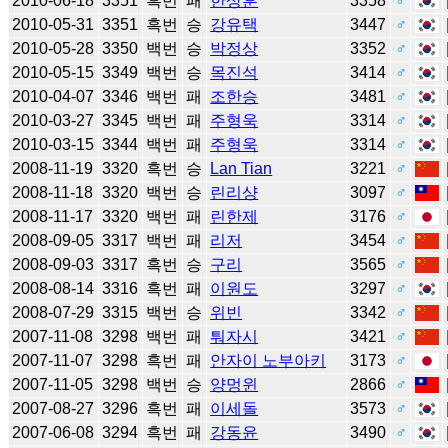
2010-06-18
3351
흑번
패
한상훈
3358
♂
2010-05-31
3351
흑번
승
강유택
3447
♂
2010-05-28
3350
백번
승
박정상
3352
♂
2010-05-15
3349
백번
승
목진석
3414
♂
2010-04-07
3346
백번
패
조한승
3481
♂
2010-03-27
3345
백번
패
주형욱
3314
♂
2010-03-15
3344
백번
패
주형욱
3314
♂
2008-11-19
3320
흑번
승
Lan Tian
3221
♂
2008-11-18
3320
백번
승
린리샹
3097
♂
2008-11-17
3320
백번
패
린한제
3176
♂
2008-09-05
3317
백번
패
리저
3454
♂
2008-09-03
3317
흑번
승
구리
3565
♂
2008-08-14
3316
흑번
패
이원도
3297
♂
2008-07-29
3315
백번
승
위빈
3342
♂
2007-11-08
3298
백번
패
퉈자시
3421
♂
2007-11-07
3298
흑번
패
안자이 노부아키
3173
♂
2007-11-05
3298
백번
승
양멍윈
2866
♂
2007-08-27
3296
흑번
패
이세돌
3573
♂
2007-06-08
3294
흑번
패
강동윤
3490
♂