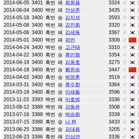
2014-06-05
3401
흑번
패
최원용
3324
♂
2014-06-04
3400
백번
패
안성준
3435
♂
2014-05-18
3400
흑번
승
김지석
3593
♂
2014-05-08
3400
백번
패
김진휘
3320
♂
2014-05-06
3400
흑번
패
김세동
3367
♂
2014-05-01
3400
백번
패
위빈
3309
♂
2014-04-24
3400
백번
승
고근태
3310
♂
2014-04-22
3400
흑번
승
류민형
3354
♂
2014-04-19
3400
흑번
패
김동호
3275
♂
2014-04-18
3400
흑번
승
황윈숭
3447
♂
2014-04-02
3400
흑번
승
박영훈
3519
♂
2014-03-31
3400
백번
승
류수항
3364
♂
2014-03-18
3400
흑번
승
이세돌
3596
♂
2013-11-23
3393
백번
패
이호범
3336
♂
2013-08-12
3389
백번
패
강동윤
3508
♂
2013-07-16
3388
백번
승
박승화
3339
♂
2013-07-15
3388
흑번
승
나 현
3433
♂
2013-06-25
3386
흑번
승
김대용
3205
♂
2013-06-23
3386
흑번
패
민상연
3336
♂