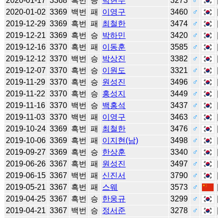
2020-01-17
3368
흑번
승
박현수
3273
♂
2020-01-02
3369
백번
패
이영구
3460
♂
2019-12-29
3369
흑번
패
최철한
3474
♂
2019-12-21
3369
흑번
승
박하민
3420
♂
2019-12-16
3370
흑번
패
이동훈
3585
♂
2019-12-12
3370
백번
승
박상진
3382
♂
2019-12-07
3370
흑번
승
이원도
3321
♂
2019-11-29
3370
흑번
승
원성진
3496
♂
2019-11-22
3370
흑번
승
홍성지
3449
♂
2019-11-16
3370
백번
승
백홍석
3437
♂
2019-11-03
3370
백번
패
이영구
3463
♂
2019-10-24
3369
흑번
패
최철한
3476
♂
2019-10-06
3369
흑번
패
이지현(남)
3498
♂
2019-09-27
3369
흑번
승
한상훈
3340
♂
2019-06-26
3367
흑번
패
원성진
3497
♂
2019-06-15
3367
백번
패
신진서
3790
♂
2019-05-21
3367
흑번
패
스웨
3573
♂
2019-04-25
3367
흑번
승
한웅규
3299
♂
2019-04-21
3367
백번
승
정서준
3278
♂