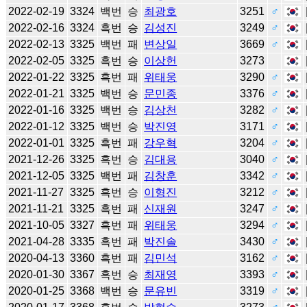
2022-02-19
3324
백번
승
최광호
3251
♂
2022-02-16
3324
흑번
승
김성진
3249
♂
2022-02-13
3325
백번
패
변상일
3669
♂
2022-02-05
3325
흑번
승
이상헌
3273
2022-01-22
3325
흑번
패
위태웅
3290
♂
2022-01-21
3325
백번
승
문민종
3376
♂
2022-01-16
3325
백번
승
김상천
3282
♂
2022-01-12
3325
백번
승
박진영
3171
♂
2022-01-01
3325
흑번
패
강우혁
3204
♂
2021-12-26
3325
흑번
승
김대용
3040
♂
2021-12-05
3325
백번
패
김창훈
3342
♂
2021-11-27
3325
흑번
승
이형진
3212
♂
2021-11-21
3325
흑번
패
신재원
3247
♂
2021-10-05
3327
흑번
패
위태웅
3294
♂
2021-04-28
3335
흑번
패
박진솔
3430
♂
2020-04-13
3360
흑번
패
김민석
3162
♂
2020-01-30
3367
흑번
승
최재영
3393
♂
2020-01-25
3368
백번
승
문유빈
3319
♂