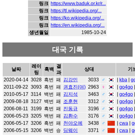
링크
https://www.baduk.or.kr/r...
링크
https://tl.wikipedia.org/...
링크
https://ko.wikipedia.org/...
링크
https://en.wikipedia.org/...
생년월일
1985-10-24
대국 기록
레이
결
날짜
흑백
상대
기
팅
과
2020-04-14
3028
흑번
패
김강민
3033
♂
|
kba
|
g
2011-09-22
3093
흑번
패
권효진(여)
2963
♀
|
go4go
2010-05-17
3114
백번
패
김지석
3463
♂
|
go4go
2009-08-18
3127
백번
패
조훈현
3312
♂
|
go4go
2006-08-11
3199
흑번
패
진동규
3196
♂
|
go4go
2006-05-23
3205
백번
패
김환수
3176
♂
|
go4go
2006-05-17
3206
흑번
패
천야오예
3438
♂
|
cwa
|
g
2006-05-15
3206
백번
승
딩웨이
3371
♂
|
cwa
|
g