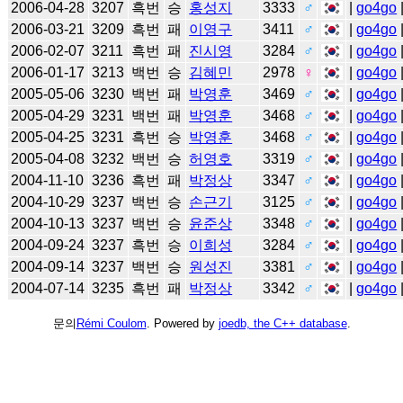
2006-04-28
3207
흑번
승
홍성지
3333
♂
|
go4go
2006-03-21
3209
흑번
패
이영구
3411
♂
|
go4go
2006-02-07
3211
흑번
패
진시영
3284
♂
|
go4go
2006-01-17
3213
백번
승
김혜민
2978
♀
|
go4go
2005-05-06
3230
백번
패
박영훈
3469
♂
|
go4go
2005-04-29
3231
백번
패
박영훈
3468
♂
|
go4go
2005-04-25
3231
흑번
승
박영훈
3468
♂
|
go4go
2005-04-08
3232
백번
승
허영호
3319
♂
|
go4go
2004-11-10
3236
흑번
패
박정상
3347
♂
|
go4go
2004-10-29
3237
백번
승
손근기
3125
♂
|
go4go
2004-10-13
3237
백번
승
윤준상
3348
♂
|
go4go
2004-09-24
3237
흑번
승
이희성
3284
♂
|
go4go
2004-09-14
3237
백번
승
원성진
3381
♂
|
go4go
2004-07-14
3235
흑번
패
박정상
3342
♂
|
go4go
문의
Rémi Coulom
. Powered by
joedb, the C++ database
.