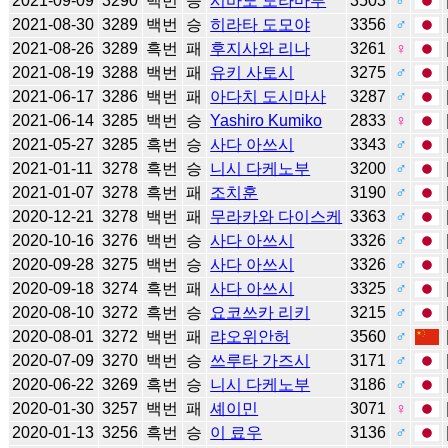
2021-09-09
3290
백번
승
시바노 도라마루
3503
♂
2021-08-30
3289
백번
승
히라타 도모야
3356
♂
2021-08-26
3289
흑번
패
후지사와 리나
3261
♀
2021-08-19
3288
백번
패
유키 사토시
3275
♂
2021-06-17
3286
백번
패
아다치 도시마사
3287
♂
2021-06-14
3285
백번
승
Yashiro Kumiko
2833
♀
2021-05-27
3285
흑번
승
사다 아쓰시
3343
♂
2021-01-11
3278
흑번
승
니시 다케노부
3200
♂
2021-01-07
3278
흑번
패
조치훈
3190
♂
2020-12-21
3278
백번
패
무라카와 다이스케
3363
♂
2020-10-16
3276
백번
승
사다 아쓰시
3326
♂
2020-09-28
3275
백번
승
사다 아쓰시
3326
♂
2020-09-18
3274
흑번
패
사다 아쓰시
3325
♂
2020-08-10
3272
흑번
승
요코쓰카 리키
3215
♂
2020-08-01
3272
백번
패
랴오위안허
3560
♂
2020-07-09
3270
백번
승
쓰루타 가즈시
3171
♂
2020-06-22
3269
흑번
승
니시 다케노부
3186
♂
2020-01-30
3257
백번
패
셰이민
3071
♀
2020-01-13
3256
흑번
승
이 료우
3136
♂