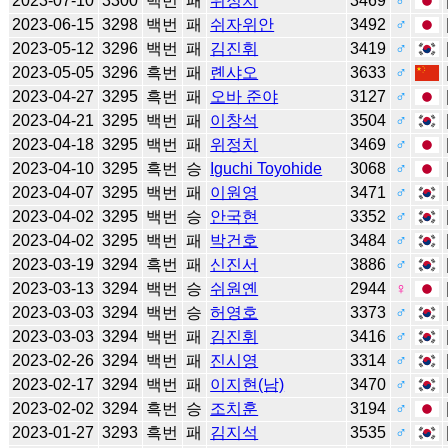
2023-07-10
3300
백번
패
위정치
3469
♂
2023-06-15
3298
백번
패
쉬자위안
3492
♂
2023-05-12
3296
백번
패
김진휘
3419
♂
2023-05-05
3296
흑번
패
롄샤오
3633
♂
2023-04-27
3295
흑번
패
오바 준야
3127
♂
2023-04-21
3295
백번
패
이창석
3504
♂
2023-04-18
3295
백번
패
위정치
3469
♂
2023-04-10
3295
흑번
승
Iguchi Toyohide
3068
♂
2023-04-07
3295
백번
패
이원영
3471
♂
2023-04-02
3295
백번
승
안국현
3352
♂
2023-04-02
3295
백번
패
박건호
3484
♂
2023-03-19
3294
흑번
패
신진서
3886
♂
2023-03-13
3294
백번
승
쉬원옌
2944
♀
2023-03-03
3294
백번
승
허영호
3373
♂
2023-03-03
3294
백번
패
김진휘
3416
♂
2023-02-26
3294
백번
패
진시영
3314
♂
2023-02-17
3294
백번
패
이지현(남)
3470
♂
2023-02-02
3294
흑번
승
조치훈
3194
♂
2023-01-27
3293
흑번
패
김지석
3535
♂