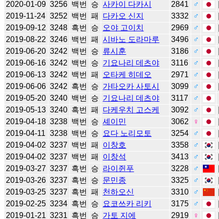
2020-01-09
3256
백번
승
사카이 다카시
2841
♂
2019-11-24
3252
백번
패
다카오 신지
3332
♂
2019-09-12
3248
흑번
승
오야 고이치
2969
♂
2019-08-22
3246
백번
패
시바노 도라마루
3496
♂
2019-06-20
3242
백번
승
류시훈
3186
♂
2019-06-16
3242
백번
승
기요나리 데츠야
3116
♂
2019-06-13
3242
백번
패
오타케 히데오
2971
♂
2019-06-06
3242
흑번
승
가타오카 사토시
3099
♂
2019-05-20
3240
백번
승
기요나리 데츠야
3117
♂
2019-05-13
3240
흑번
패
다케우치 고스케
3092
♂
2019-04-18
3238
백번
승
셰이민
3062
♀
2019-04-11
3238
백번
승
요다 노리모토
3254
♂
2019-04-02
3237
백번
패
이창호
3358
♂
2019-04-02
3237
백번
패
이창석
3413
♂
2019-03-27
3237
흑번
승
라이쥔푸
3228
♂
2019-03-26
3237
흑번
승
문민종
3325
♂
2019-03-25
3237
흑번
패
천하오신
3310
♂
2019-02-25
3234
흑번
승
요코쓰카 리키
3175
♂
2019-01-21
3231
흑번
승
가토 지에
2919
♀