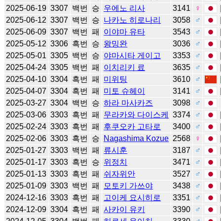
2025-06-19
3307
백번
승
우에노 리사
3141
♀
2025-06-12
3307
백번
승
나카노 히로나리
3058
♂
2025-06-09
3307
백번
패
이야마 유타
3543
♂
2025-05-12
3306
흑번
승
왕밍완
3036
♂
2025-05-01
3305
백번
승
야마시타 게이고
3353
♂
2025-04-24
3305
백번
패
이치리키 료
3635
♂
2025-04-10
3304
흑번
패
미위팅
3610
♂
2025-04-07
3304
흑번
패
미토 슈헤이
3141
♂
2025-03-27
3304
백번
승
하라 마사카즈
3098
♂
2025-03-06
3303
흑번
패
무라카와 다이스케
3374
♂
2025-02-24
3303
흑번
패
후쿠오카 고타로
3400
♂
2025-02-06
3303
흑번
승
Nagashima Kozue
2568
♀
2025-01-27
3303
백번
패
류시훈
3187
♂
2025-01-17
3303
흑번
승
위정치
3471
♂
2025-01-13
3303
흑번
패
쉬자위안
3527
♂
2025-01-09
3303
백번
패
모토키 가쓰야
3438
♂
2024-12-16
3303
흑번
패
고이케 요시히로
3351
♂
2024-12-09
3304
흑번
패
사카이 유키
3390
♂