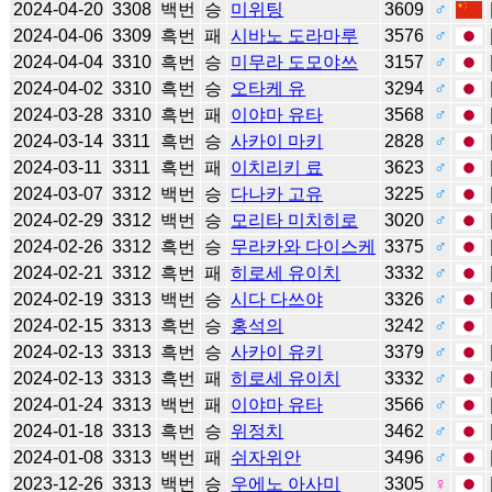
2024-04-20
3308
백번
승
미위팅
3609
♂
2024-04-06
3309
흑번
패
시바노 도라마루
3576
♂
2024-04-04
3310
흑번
승
미무라 도모야쓰
3157
♂
2024-04-02
3310
흑번
승
오타케 유
3294
♂
2024-03-28
3310
흑번
패
이야마 유타
3568
♂
2024-03-14
3311
흑번
승
사카이 마키
2828
♂
2024-03-11
3311
흑번
패
이치리키 료
3623
♂
2024-03-07
3312
백번
승
다나카 고유
3225
♂
2024-02-29
3312
백번
승
모리타 미치히로
3020
♂
2024-02-26
3312
흑번
승
무라카와 다이스케
3375
♂
2024-02-21
3312
흑번
패
히로세 유이치
3332
♂
2024-02-19
3313
백번
승
시다 다쓰야
3326
♂
2024-02-15
3313
흑번
승
홍석의
3242
♂
2024-02-13
3313
흑번
승
사카이 유키
3379
♂
2024-02-13
3313
흑번
패
히로세 유이치
3332
♂
2024-01-24
3313
백번
패
이야마 유타
3566
♂
2024-01-18
3313
흑번
승
위정치
3462
♂
2024-01-08
3313
백번
패
쉬자위안
3496
♂
2023-12-26
3313
백번
승
우에노 아사미
3305
♀