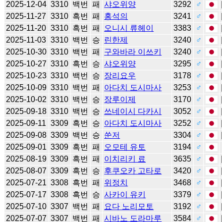
2025-12-04
3310
백번
패
샤오위양
3292
♂
2025-11-27
3310
흑번
패
홍석의
3241
♂
2025-11-20
3310
흑번
패
오니시 류헤이
3383
♂
2025-11-03
3310
백번
승
린한제
3240
♂
2025-10-30
3310
백번
패
구와바라 이쓰키
3240
♂
2025-10-27
3310
흑번
승
샤오위양
3295
♂
2025-10-23
3310
백번
승
장리요우
3178
♂
2025-10-09
3310
백번
패
아다치 도시마사
3253
♂
2025-10-02
3310
백번
승
장루이제
3170
♂
2025-09-18
3310
백번
승
쓰네이시 다카시
3052
♂
2025-09-11
3309
흑번
승
아다치 도시마사
3252
♂
2025-09-08
3309
백번
승
쑨저
3304
♂
2025-09-01
3309
흑번
패
오모테 유토
3194
♂
2025-08-19
3309
흑번
패
이치리키 료
3635
♂
2025-08-07
3309
흑번
승
후쿠오카 고타로
3420
♂
2025-07-21
3308
흑번
패
위정치
3468
♂
2025-07-17
3308
흑번
승
사카이 유키
3379
♂
2025-07-10
3307
백번
패
요다 노리모토
3192
♂
2025-07-07
3307
백번
패
시바노 도라마루
3584
♂