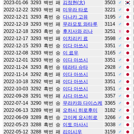
2023-01-06
3293
백번
패
김정현(大)
3503
♂
2022-12-22
3293
백번
패
미우라 타로
3221
♂
2022-12-21
3293
흑번
승
다나카 고유
3195
♂
2022-12-19
3293
백번
패
무라모토 와타루
3114
♂
2022-12-18
3293
흑번
승
후지사와 리나
3251
♀
2022-12-17
3293
백번
패
이치리키 료
3598
♂
2022-12-15
3293
흑번
승
이다 아쓰시
3351
♂
2022-12-08
3293
백번
승
이 료우
3165
♂
2022-12-01
3293
백번
승
이다 아쓰시
3351
♂
2022-11-24
3293
흑번
승
테라타 슈타
2928
♂
2022-11-14
3292
흑번
패
이다 아쓰시
3351
♂
2022-10-18
3292
백번
패
이다 아쓰시
3351
♂
2022-10-03
3292
흑번
승
이다 아쓰시
3351
♂
2022-09-28
3291
백번
패
사다 아쓰시
3357
♂
2022-07-14
3290
백번
승
무라카와 다이스케
3365
♂
2022-06-13
3289
백번
패
오하시 히로후미
3182
♂
2022-06-09
3289
흑번
승
고이케 요시히로
3266
♂
2022-05-23
3288
흑번
승
이토 마사시
3038
♂
2022-05-12
3288
백번
패
리이시우
3159
♂