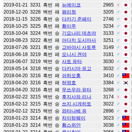
2019-01-21
3231
흑번
패
뉴에이코
2965
♀
2018-12-20
3228
백번
패
왕리청
3205
♂
2018-11-15
3226
흑번
승
다카기 준페이
2746
♂
2018-10-25
3225
흑번
패
황이주
3234
♂
2018-10-04
3224
백번
승
기요나리 데츠야
3133
♂
2018-08-23
3222
흑번
패
아다치 도시마사
3251
♂
2018-07-26
3221
흑번
승
고바야시 사토루
3149
♂
2018-06-18
3219
흑번
패
오니시 겐야
3181
♂
2018-06-07
3219
백번
승
사토 유타
3030
♂
2018-05-14
3218
백번
승
다카시마 유고
3032
♂
2018-04-20
3216
흑번
패
쉬하오훙
3410
♂
2018-04-20
3216
흑번
패
허영호
3384
♂
2018-04-20
3216
흑번
패
무쓰우라 유타
3268
♂
2018-02-22
3215
백번
승
후지사와 리나
3174
♀
2018-02-12
3215
흑번
승
쓰지 시게히토
3022
♂
2018-02-12
3215
백번
승
와타나베 유
2896
♂
2018-01-23
3214
흑번
승
차이텅웨이
3023
♂
2018-01-23
3214
백번
승
황스위안
3038
♂