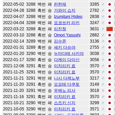
2022-05-02
3288
백번
패
린한제
3285
♂
2022-04-28
3288
흑번
승
가와이 쇼지
2782
♂
2022-04-07
3288
백번
승
Izumitani Hideo
2838
♂
2022-04-04
3288
백번
패
요코쓰카 리키
3247
♂
2022-03-22
3288
흑번
패
리친청
3631
♂
2022-03-10
3288
흑번
승
Omori Yasushi
2882
♂
2022-02-14
3289
백번
패
김수준
3136
♂
2022-01-31
3289
흑번
승
세키 다쓰야
2755
♂
2022-01-20
3290
백번
승
누마다테 사키야
3038
♂
2022-01-17
3290
흑번
승
다케이 다이신
3056
♂
2021-12-06
3291
흑번
승
이치리키 료
3570
♂
2021-11-25
3291
백번
승
이치리키 료
3570
♂
2021-11-21
3291
백번
패
니시 다케노부
3217
♂
2021-11-20
3291
흑번
승
오모테 다쿠토
3149
♂
2021-11-20
3291
백번
승
우에노 리사
3018
♀
2021-11-16
3291
흑번
패
이치리키 료
3570
♂
2021-10-21
3290
백번
패
스즈키 신지
3299
♂
2021-10-05
3290
백번
승
이치리키 료
3571
♂