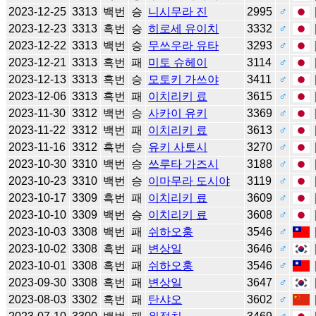
2023-12-25
3313
백번
승
니시무라 진
2995
♂
2023-12-23
3313
흑번
승
히로세 유이치
3332
♂
2023-12-22
3313
백번
승
무쓰우라 유타
3293
♂
2023-12-21
3313
흑번
패
미토 슈헤이
3114
♂
2023-12-13
3313
흑번
승
모토키 가쓰야
3411
♂
2023-12-06
3313
흑번
패
이치리키 료
3615
♂
2023-11-30
3312
백번
승
사카이 유키
3369
♂
2023-11-22
3312
백번
패
이치리키 료
3613
♂
2023-11-16
3312
흑번
승
유키 사토시
3270
♂
2023-10-30
3310
백번
승
쓰루타 가즈시
3188
♂
2023-10-23
3310
백번
승
이마무라 도시야
3119
♂
2023-10-17
3309
흑번
패
이치리키 료
3609
♂
2023-10-10
3309
백번
승
이치리키 료
3608
♂
2023-10-03
3308
백번
패
쉬하오훙
3546
♂
2023-10-02
3308
흑번
패
변상일
3646
♂
2023-10-01
3308
흑번
패
쉬하오훙
3546
♂
2023-09-30
3308
흑번
패
변상일
3647
♂
2023-08-03
3302
흑번
패
탄샤오
3602
♂