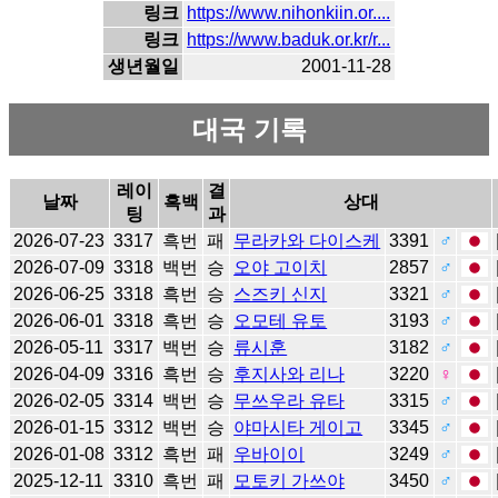
링크
https://www.nihonkiin.or....
링크
https://www.baduk.or.kr/r...
생년월일
2001-11-28
대국 기록
레이
결
날짜
흑백
상대
팅
과
2026-07-23
3317
흑번
패
무라카와 다이스케
3391
♂
2026-07-09
3318
백번
승
오야 고이치
2857
♂
2026-06-25
3318
흑번
승
스즈키 신지
3321
♂
2026-06-01
3318
흑번
승
오모테 유토
3193
♂
2026-05-11
3317
백번
승
류시훈
3182
♂
2026-04-09
3316
흑번
승
후지사와 리나
3220
♀
2026-02-05
3314
백번
승
무쓰우라 유타
3315
♂
2026-01-15
3312
백번
승
야마시타 게이고
3345
♂
2026-01-08
3312
흑번
패
우바이이
3249
♂
2025-12-11
3310
흑번
패
모토키 가쓰야
3450
♂