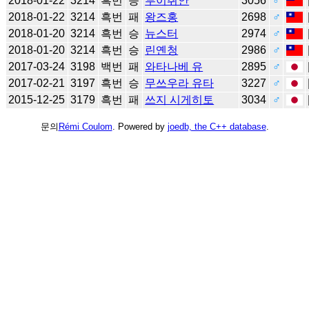
2018-01-22
3214
흑번
승
루이취안
3056
♂
2018-01-22
3214
흑번
패
왕즈홍
2698
♂
2018-01-20
3214
흑번
승
뉴스터
2974
♂
2018-01-20
3214
흑번
승
린옌청
2986
♂
2017-03-24
3198
백번
패
와타나베 유
2895
♂
2017-02-21
3197
흑번
승
무쓰우라 유타
3227
♂
2015-12-25
3179
흑번
패
쓰지 시게히토
3034
♂
문의
Rémi Coulom
. Powered by
joedb, the C++ database
.