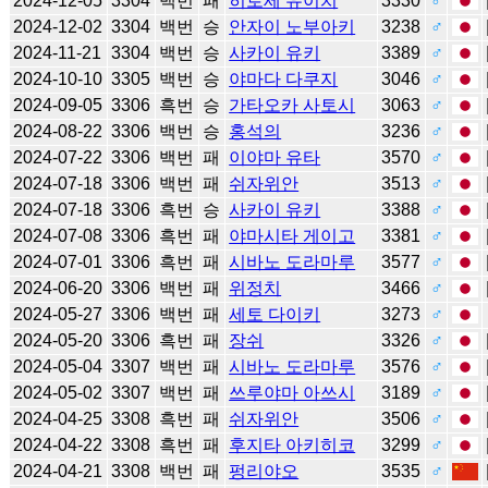
2024-12-05
3304
백번
패
히로세 유이치
3330
♂
2024-12-02
3304
백번
승
안자이 노부아키
3238
♂
2024-11-21
3304
백번
승
사카이 유키
3389
♂
2024-10-10
3305
백번
승
야마다 다쿠지
3046
♂
2024-09-05
3306
흑번
승
가타오카 사토시
3063
♂
2024-08-22
3306
백번
승
홍석의
3236
♂
2024-07-22
3306
백번
패
이야마 유타
3570
♂
2024-07-18
3306
백번
패
쉬자위안
3513
♂
2024-07-18
3306
흑번
승
사카이 유키
3388
♂
2024-07-08
3306
흑번
패
야마시타 게이고
3381
♂
2024-07-01
3306
흑번
패
시바노 도라마루
3577
♂
2024-06-20
3306
백번
패
위정치
3466
♂
2024-05-27
3306
백번
패
세토 다이키
3273
♂
2024-05-20
3306
흑번
패
장쉬
3326
♂
2024-05-04
3307
백번
패
시바노 도라마루
3576
♂
2024-05-02
3307
백번
패
쓰루야마 아쓰시
3189
♂
2024-04-25
3308
흑번
패
쉬자위안
3506
♂
2024-04-22
3308
흑번
패
후지타 아키히코
3299
♂
2024-04-21
3308
백번
패
펑리야오
3535
♂