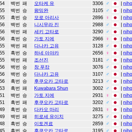
54
백번
패
오타케 유
3306
♂
|
niho
55
백번
승
왕밍완
3105
♂
|
niho
55
흑번
승
모로 아리사
2896
♀
|
niho
56
백번
승
니시무라 진
2988
♂
|
niho
56
백번
패
세키 고타로
3290
♂
|
niho
56
흑번
승
가토 지에
2966
♀
|
niho
55
백번
패
다나카 고유
3128
♂
|
niho
55
흑번
승
하네 아야카
2656
♀
|
niho
55
백번
패
조선진
3181
♂
|
niho
56
백번
승
창 푸캉
3076
♂
|
niho
56
백번
승
다나카 고유
3107
♂
|
niho
56
흑번
승
후쿠오카 고타로
3213
♂
|
niho
53
흑번
패
Kuwabara Shun
3002
♂
|
niho
51
백번
승
가토 지에
2931
♀
|
niho
51
흑번
패
후쿠오카 고타로
3202
♂
|
niho
49
흑번
승
다카오 마리
2831
♀
|
niho
49
백번
패
히로세 유이치
3275
♂
|
niho
48
흑번
승
이토겐료
2859
♂
|
niho
45
흑번
승
후쿠오카 고타로
3195
♂
|
niho