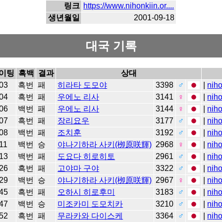
링크
https://www.nihonkiin.or....
생년월일
2001-09-18
대국 기록
이팅
흑백
결과
상대
03
흑번
패
히라타 도모야
3398
♂
|
niho
04
흑번
패
우에노 리사
3141
♀
|
niho
06
백번
패
우에노 리사
3144
♀
|
niho
07
흑번
패
장리요우
3177
♂
|
niho
08
백번
패
조치훈
3192
♂
|
niho
11
백번
승
야나기하라 사키(栁原咲輝)
2968
♀
|
niho
13
백번
패
도요다 히로히토
2961
♂
|
niho
26
흑번
패
고야마 구야
3322
♂
|
niho
29
백번
승
야나기하라 사키(栁原咲輝)
2967
♀
|
niho
45
흑번
패
오하시 히로후미
3183
♂
|
niho
47
백번
승
미조카미 도모치카
3210
♂
|
niho
52
흑번
패
무라카와 다이스케
3364
♂
|
niho