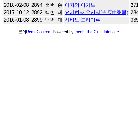
2018-02-08
2894
흑번
승
이자와 아키노
27
2017-10-12
2892
백번
패
요시하라 유카리(吉原由香里)
28
2016-01-08
2899
백번
패
시바노 도라마루
33
문의
Rémi Coulom
. Powered by
joedb, the C++ database
.