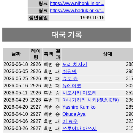
링크
https://www.nihonkiin.or....
링크
https://www.baduk.or.kr/r...
생년월일
1999-10-16
대국 기록
레이
결
날짜
흑백
상대
팅
과
2026-06-18
2926
백번
승
모리 치사키
28
2026-06-05
2926
흑번
패
쉬원옌
29
2026-05-25
2926
흑번
패
슈토 슌
31
2026-05-16
2926
백번
패
뉴에이코
30
2026-05-11
2926
흑번
승
시모사카 미오리
25
2026-04-29
2926
흑번
패
야나기하라 사키(栁原咲輝)
29
2026-04-20
2927
백번
승
Yashiro Kumiko
28
2026-04-10
2927
백번
승
Okuda Aya
29
2026-04-06
2927
흑번
패
이 료우
32
2026-03-26
2927
흑번
패
쓰루야마 아쓰시
31