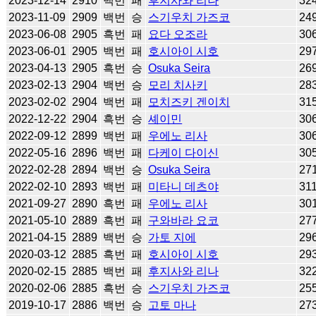
2023-12-14
2910
백번
패
후지사와 리나
32
2023-11-09
2909
백번
승
스기우치 가즈코
24
2023-06-08
2905
흑번
패
요다 오조라
30
2023-06-01
2905
백번
패
호시아이 시호
29
2023-04-13
2905
흑번
승
Osuka Seira
26
2023-02-13
2904
백번
승
모리 치사키
28
2023-02-02
2904
백번
패
모치즈키 겐이치
31
2022-12-22
2904
흑번
승
셰이민
30
2022-09-12
2899
백번
패
우에노 리사
30
2022-05-16
2896
백번
패
다케이 다이신
30
2022-02-28
2894
백번
승
Osuka Seira
27
2022-02-10
2893
백번
패
미타니 데츠야
31
2021-09-27
2890
흑번
패
우에노 리사
30
2021-05-10
2889
흑번
패
구와바라 요코
27
2021-04-15
2889
백번
승
가토 지에
29
2020-03-12
2885
흑번
패
호시아이 시호
29
2020-02-15
2885
백번
패
후지사와 리나
32
2020-02-06
2885
흑번
승
스기우치 가즈코
25
2019-10-17
2886
백번
승
고토 마나
27