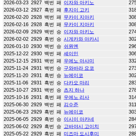
2026-03-23
2927
백번
패
이자와 아키노
27
2026-03-12
2927
흑번
패
후지이 고키
31
2026-02-20
2928
백번
패
무카이 지아키
30
2026-02-16
2928
흑번
패
무카이 지아키
30
2026-02-09
2929
백번
승
이자와 아키노
27
2026-02-02
2929
흑번
승
시게카와 아카시
30
2026-01-10
2930
백번
승
쉬원옌
29
2025-12-22
2930
백번
패
셰이민
30
2025-12-15
2931
백번
패
우에노 아사미
33
2025-11-24
2931
백번
승
구와바라 요코
27
2025-11-20
2931
흑번
승
뉴에이코
30
2025-11-06
2931
흑번
승
다카오 마리
28
2025-10-27
2931
백번
승
츠지 하나
27
2025-10-16
2931
흑번
패
우에노 리사
31
2025-06-30
2929
백번
패
김수준
31
2025-06-23
2929
흑번
패
뉴에이코
30
2025-06-05
2929
흑번
승
이시이 아카네
28
2025-06-02
2929
흑번
승
고바야시 고이치
29
2025-05-22
2929
흑번
패
미즈마 도시후미
28