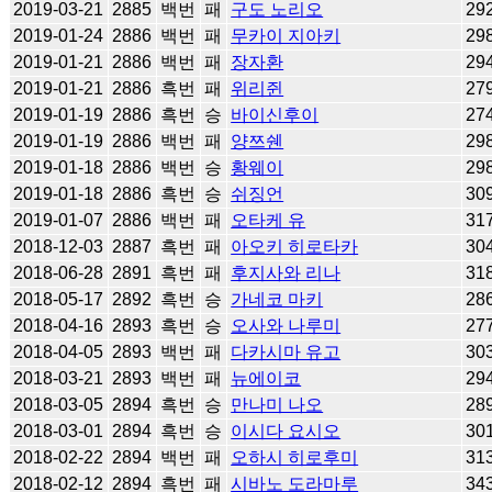
2019-03-21
2885
백번
패
구도 노리오
29
2019-01-24
2886
백번
패
무카이 지아키
29
2019-01-21
2886
백번
패
장자환
29
2019-01-21
2886
흑번
패
위리쥔
27
2019-01-19
2886
흑번
승
바이신후이
27
2019-01-19
2886
백번
패
양쯔쉔
29
2019-01-18
2886
백번
승
황웨이
29
2019-01-18
2886
흑번
승
쉬징언
30
2019-01-07
2886
백번
패
오타케 유
31
2018-12-03
2887
흑번
패
아오키 히로타카
30
2018-06-28
2891
흑번
패
후지사와 리나
31
2018-05-17
2892
흑번
승
가네코 마키
28
2018-04-16
2893
흑번
승
오사와 나루미
27
2018-04-05
2893
백번
패
다카시마 유고
30
2018-03-21
2893
백번
패
뉴에이코
29
2018-03-05
2894
흑번
승
만나미 나오
28
2018-03-01
2894
흑번
승
이시다 요시오
30
2018-02-22
2894
백번
패
오하시 히로후미
31
2018-02-12
2894
흑번
패
시바노 도라마루
34