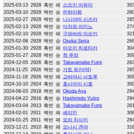
2025-03-13
2928
흑번
패
스즈키 아유미
30
2025-03-10
2928
백번
승
린하이펑
26
2025-02-27
2928
백번
승
니시야마 시즈카
26
2025-02-13
2928
백번
승
이자와 아키노
27
2025-02-10
2928
백번
패
구와바라 이쓰키
32
2025-02-06
2928
백번
승
Osuka Seira
26
2025-01-30
2928
흑번
패
아오키 히로타카
30
2025-01-27
2928
백번
승
창 푸캉
30
2024-12-05
2926
흑번
승
Takayamabe Fumi
26
2024-11-25
2926
백번
승
가토 유키(여)
26
2024-11-18
2926
백번
패
고바야시 사토루
30
2024-10-10
2924
흑번
승
호시아이 시호
30
2024-06-03
2918
백번
패
Okuda Aya
29
2024-04-22
2916
흑번
승
Hashimoto Yujiro
29
2024-03-04
2913
흑번
승
Takayamabe Fumi
26
2024-02-01
2911
백번
패
셰이민
30
2024-01-25
2911
백번
패
모리 치사키
28
2023-12-21
2910
흑번
패
오니시 겐야
31