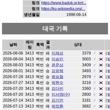
링크
https://www.baduk.or.kr/r...
링크
https://ko.wikipedia.org/...
생년월일
1998-06-14
대국 기록
레이
결
날짜
흑백
상대
팅
과
2026-08-06
3413
백번
패
이재성
3379
♂
|
k
2026-08-04
3413
백번
패
이승민
3003
♂
|
k
2026-08-03
3413
백번
승
윤준상
3409
♂
|
k
2026-08-01
3413
백번
승
강유택
3493
♂
|
k
2026-07-28
3413
백번
승
최승철
2979
♂
|
k
2026-07-27
3413
흑번
승
박현수
3216
♂
|
k
2026-07-20
3413
백번
패
김다빈
3360
♂
|
k
2026-07-20
3413
백번
승
이서영(小)
2800
♀
|
k
2026-07-14
3413
백번
패
김기언
3181
♂
|
k
2026-07-13
3413
백번
패
박정환
3682
♂
|
k