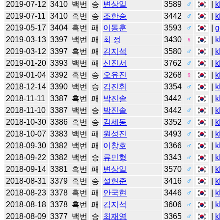
2019-07-12
3410
백번
승
변상일
3589
♂
|
k
2019-07-11
3410
흑번
승
조한승
3442
♂
|
k
2019-05-17
3404
흑번
패
이동훈
3593
♂
|
g
2019-03-13
3397
백번
패
최 정
3430
♀
|
k
2019-03-12
3397
흑번
패
김지석
3580
♂
|
k
2019-01-20
3393
백번
패
신진서
3762
♂
|
k
2019-01-04
3392
흑번
승
오유진
3268
♀
|
k
2018-12-14
3390
백번
승
김진휘
3354
♂
|
k
2018-11-11
3387
흑번
패
박진솔
3442
♂
|
k
2018-11-10
3387
백번
승
박진솔
3442
♂
|
k
2018-10-30
3386
흑번
승
김세동
3352
♂
|
k
2018-10-07
3383
백번
패
원성진
3493
♂
|
k
2018-09-30
3382
백번
패
이창호
3366
♂
|
k
2018-09-22
3382
백번
승
류민형
3343
♂
|
k
2018-09-14
3381
흑번
패
변상일
3570
♂
|
k
2018-08-31
3379
흑번
승
설현준
3416
♂
|
k
2018-08-23
3378
흑번
패
안국현
3446
♂
|
k
2018-08-18
3378
흑번
패
김지석
3606
♂
|
k
2018-08-09
3377
백번
승
최재영
3365
♂
|
k