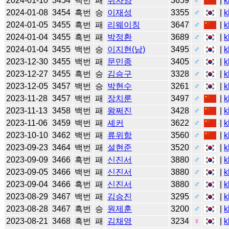
2024-01-10
3454
백번
패
쉬자양
3659
♂
|
k
2024-01-08
3454
흑번
승
이재성
3355
♂
|
k
2024-01-05
3455
흑번
패
리웨이칭
3647
♂
|
k
2024-01-04
3455
흑번
패
박정환
3689
♂
|
k
2024-01-04
3455
백번
승
이지현(남)
3495
♂
|
k
2023-12-30
3455
백번
패
문민종
3405
♂
|
k
2023-12-27
3455
흑번
승
김승구
3328
♂
|
k
2023-12-05
3457
백번
승
박현수
3261
♂
|
k
2023-11-28
3457
백번
패
장치룬
3497
♂
|
k
2023-11-13
3458
백번
패
왕쩌진
3428
♂
|
k
2023-11-06
3459
백번
패
셰커
3622
♂
|
k
2023-10-10
3462
백번
패
류위항
3560
♂
|
k
2023-09-23
3464
백번
패
설현준
3520
♂
|
k
2023-09-09
3466
흑번
패
신진서
3880
♂
|
k
2023-09-05
3466
백번
패
신진서
3880
♂
|
k
2023-09-04
3466
흑번
패
신진서
3880
♂
|
k
2023-08-29
3467
백번
패
김승진
3295
♂
|
k
2023-08-28
3467
흑번
승
원제훈
3200
♂
|
k
2023-08-21
3468
흑번
패
김채영
3234
♀
|
k