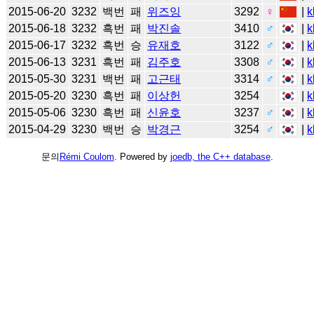
2015-06-20
3232
백번
패
위즈잉
3292
♀
|
k
2015-06-18
3232
흑번
패
박진솔
3410
♂
|
k
2015-06-17
3232
흑번
승
유재호
3122
♂
|
k
2015-06-13
3231
흑번
패
김주호
3308
♂
|
k
2015-05-30
3231
백번
패
고근태
3314
♂
|
k
2015-05-20
3230
흑번
패
이상헌
3254
|
k
2015-05-06
3230
흑번
패
신윤호
3237
♂
|
k
2015-04-29
3230
백번
승
박경근
3254
♂
|
k
문의
Rémi Coulom
. Powered by
joedb, the C++ database
.