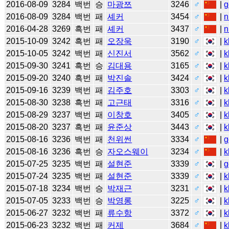
2016-08-09
3284
백번
승
마광쯔
3246
♂
|
g
2016-08-09
3284
백번
패
셰커
3454
♂
|
n
2016-04-28
3269
흑번
패
셰커
3437
♂
|
n
2015-10-09
3242
흑번
패
오장욱
3190
♂
|
k
2015-10-05
3242
백번
패
신진서
3562
♂
|
k
2015-09-30
3241
흑번
승
김대용
3165
♂
|
k
2015-09-20
3240
흑번
패
박진솔
3424
♂
|
k
2015-09-16
3239
백번
패
김주호
3303
♂
|
k
2015-08-30
3238
흑번
패
고근태
3316
♂
|
k
2015-08-29
3237
백번
패
이창호
3405
♂
|
k
2015-08-20
3237
흑번
패
윤준상
3443
♂
|
k
2015-08-16
3236
백번
패
천위썬
3334
♂
|
g
2015-08-16
3236
흑번
승
자오스웨이
3234
♂
|
k
2015-07-25
3235
백번
패
설현준
3339
♂
|
g
2015-07-24
3235
백번
패
설현준
3339
♂
|
k
2015-07-18
3234
백번
승
박재근
3231
♂
|
k
2015-07-05
3233
백번
승
박영롱
3225
♂
|
k
2015-06-27
3232
백번
패
류수항
3372
♂
|
k
2015-06-23
3232
백번
패
커제
3684
♂
|
k