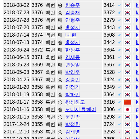
2018-08-02
3376
백번
승
한승주
3414
♂
|
k
2018-07-28
3376
백번
승
김승재
3372
♂
|
k
2018-07-28
3376
백번
패
안형준
3279
♂
|
k
2018-07-20
3375
백번
패
홍성지
3443
♂
|
k
2018-07-14
3374
백번
패
나 현
3508
♂
|
k
2018-07-13
3374
백번
승
홍성지
3442
♂
|
k
2018-06-24
3372
흑번
패
한상훈
3364
♂
|
k
2018-06-15
3371
흑번
패
김세동
3361
♂
|
k
2018-05-23
3369
백번
패
변상일
3567
♂
|
k
2018-05-03
3367
흑번
패
박영훈
3528
♂
|
k
2018-04-25
3367
백번
승
강승민
3424
♂
|
k
2018-01-20
3358
흑번
패
안정기
3349
♂
|
k
2018-01-19
3358
백번
승
박하민
3364
♂
|
k
2018-01-17
3358
흑번
승
왕싱하오
3316
♂
|
k
2018-01-16
3358
백번
승
오니시 류헤이
3306
♂
|
g
2018-01-15
3358
백번
승
문민종
3298
♂
|
k
2017-12-24
3355
백번
패
박정환
3724
♂
|
k
2017-12-10
3353
흑번
승
김채영
3253
♀
|
k