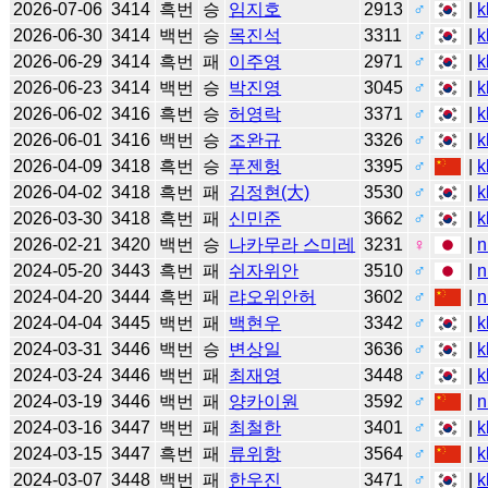
2026-07-06
3414
흑번
승
임지호
2913
♂
|
k
2026-06-30
3414
백번
승
목진석
3311
♂
|
k
2026-06-29
3414
흑번
패
이주영
2971
♂
|
k
2026-06-23
3414
백번
승
박진영
3045
♂
|
k
2026-06-02
3416
흑번
승
허영락
3371
♂
|
k
2026-06-01
3416
백번
승
조완규
3326
♂
|
k
2026-04-09
3418
흑번
승
푸젠헝
3395
♂
|
k
2026-04-02
3418
흑번
패
김정현(大)
3530
♂
|
k
2026-03-30
3418
흑번
패
신민준
3662
♂
|
k
2026-02-21
3420
백번
승
나카무라 스미레
3231
♀
|
n
2024-05-20
3443
흑번
패
쉬자위안
3510
♂
|
n
2024-04-20
3444
흑번
패
랴오위안허
3602
♂
|
n
2024-04-04
3445
백번
패
백현우
3342
♂
|
k
2024-03-31
3446
백번
승
변상일
3636
♂
|
k
2024-03-24
3446
백번
패
최재영
3448
♂
|
k
2024-03-19
3446
백번
패
양카이원
3592
♂
|
n
2024-03-16
3447
백번
패
최철한
3401
♂
|
k
2024-03-15
3447
흑번
패
류위항
3564
♂
|
k
2024-03-07
3448
백번
패
한우진
3471
♂
|
k