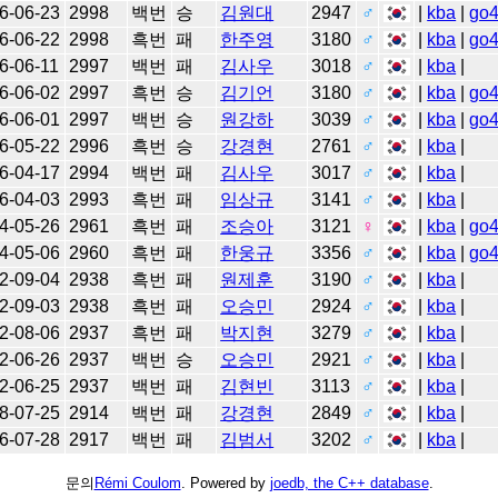
6-06-23
2998
백번
승
김원대
2947
♂
|
kba
|
go
6-06-22
2998
흑번
패
한주영
3180
♂
|
kba
|
go
6-06-11
2997
백번
패
김사우
3018
♂
|
kba
|
6-06-02
2997
흑번
승
김기언
3180
♂
|
kba
|
go
6-06-01
2997
백번
승
원강하
3039
♂
|
kba
|
go
6-05-22
2996
흑번
승
강경현
2761
♂
|
kba
|
6-04-17
2994
백번
패
김사우
3017
♂
|
kba
|
6-04-03
2993
흑번
패
임상규
3141
♂
|
kba
|
4-05-26
2961
흑번
패
조승아
3121
♀
|
kba
|
go
4-05-06
2960
흑번
패
한웅규
3356
♂
|
kba
|
go
2-09-04
2938
흑번
패
원제훈
3190
♂
|
kba
|
2-09-03
2938
흑번
패
오승민
2924
♂
|
kba
|
2-08-06
2937
흑번
패
박지현
3279
♂
|
kba
|
2-06-26
2937
백번
승
오승민
2921
♂
|
kba
|
2-06-25
2937
백번
패
김현빈
3113
♂
|
kba
|
8-07-25
2914
백번
패
강경현
2849
♂
|
kba
|
6-07-28
2917
백번
패
김범서
3202
♂
|
kba
|
문의
Rémi Coulom
. Powered by
joedb, the C++ database
.