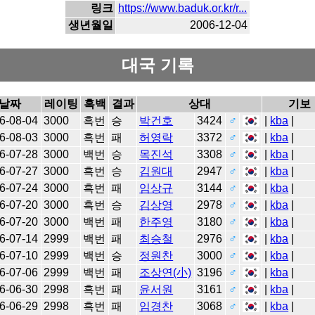
링크
https://www.baduk.or.kr/r...
생년월일
2006-12-04
대국 기록
날짜
레이팅
흑백
결과
상대
기보
6-08-04
3000
흑번
승
박건호
3424
♂
|
kba
|
6-08-03
3000
흑번
패
허영락
3372
♂
|
kba
|
6-07-28
3000
백번
승
목진석
3308
♂
|
kba
|
6-07-27
3000
흑번
승
김원대
2947
♂
|
kba
|
6-07-24
3000
흑번
패
임상규
3144
♂
|
kba
|
6-07-20
3000
흑번
승
김상영
2978
♂
|
kba
|
6-07-20
3000
백번
패
한주영
3180
♂
|
kba
|
6-07-14
2999
백번
패
최승철
2976
♂
|
kba
|
6-07-10
2999
백번
승
정원찬
3000
♂
|
kba
|
6-07-06
2999
백번
패
조상연(小)
3196
♂
|
kba
|
6-06-30
2998
흑번
패
윤서원
3161
♂
|
kba
|
6-06-29
2998
흑번
패
임경찬
3068
♂
|
kba
|