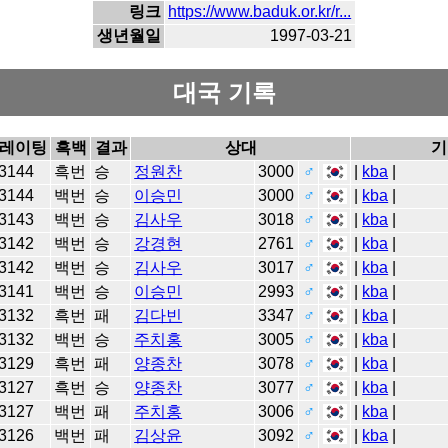
링크
https://www.baduk.or.kr/r...
생년월일
1997-03-21
대국 기록
레이팅
흑백
결과
상대
기
3144
흑번
승
정원찬
3000
♂
|
kba
|
3144
백번
승
이승민
3000
♂
|
kba
|
3143
백번
승
김사우
3018
♂
|
kba
|
3142
백번
승
강경현
2761
♂
|
kba
|
3142
백번
승
김사우
3017
♂
|
kba
|
3141
백번
승
이승민
2993
♂
|
kba
|
3132
흑번
패
김다빈
3347
♂
|
kba
|
3132
백번
승
주치홍
3005
♂
|
kba
|
3129
흑번
패
양종찬
3078
♂
|
kba
|
3127
흑번
승
양종찬
3077
♂
|
kba
|
3127
백번
패
주치홍
3006
♂
|
kba
|
3126
백번
패
김상윤
3092
♂
|
kba
|