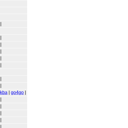
|
|
|
|
|
|
|
|
|
kba
|
go4go
|
|
|
|
|
|