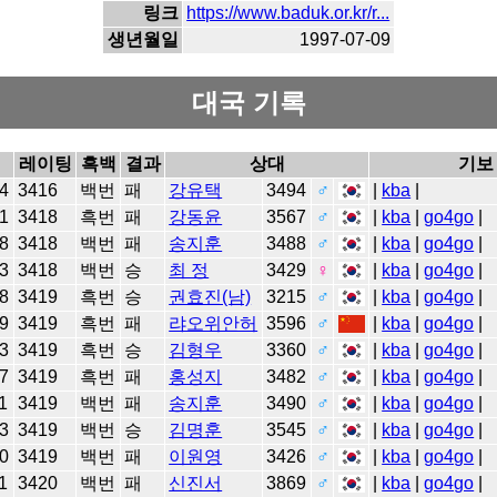
링크
https://www.baduk.or.kr/r...
생년월일
1997-07-09
대국 기록
레이팅
흑백
결과
상대
기보
4
3416
백번
패
강유택
3494
♂
|
kba
|
1
3418
흑번
패
강동윤
3567
♂
|
kba
|
go4go
|
8
3418
백번
패
송지훈
3488
♂
|
kba
|
go4go
|
3
3418
백번
승
최 정
3429
♀
|
kba
|
go4go
|
8
3419
흑번
승
권효진(남)
3215
♂
|
kba
|
go4go
|
9
3419
흑번
패
랴오위안허
3596
♂
|
kba
|
go4go
|
3
3419
흑번
승
김형우
3360
♂
|
kba
|
go4go
|
7
3419
흑번
패
홍성지
3482
♂
|
kba
|
go4go
|
1
3419
백번
패
송지훈
3490
♂
|
kba
|
go4go
|
3
3419
백번
승
김명훈
3545
♂
|
kba
|
go4go
|
0
3419
백번
패
이원영
3426
♂
|
kba
|
go4go
|
1
3420
백번
패
신진서
3869
♂
|
kba
|
go4go
|