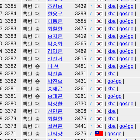
9
3385
백번
패
조한승
3439
♂
|
kba
|
go4go
|
7
3384
흑번
패
한웅규
3298
♂
|
kba
|
go4go
|
1
3383
백번
패
이동훈
3585
♂
|
kba
|
go4go
|
3
3383
백번
승
최철한
3475
♂
|
kba
|
go4go
|
6
3383
흑번
패
송지훈
3419
♂
|
kba
|
go4go
|
0
3383
흑번
패
박승화
3365
♂
|
kba
|
go4go
|
4
3382
백번
패
김명훈
3469
♂
|
kba
|
go4go
|
0
3382
백번
패
신진서
3815
♂
|
kba
|
go4go
|
6
3382
백번
승
나 현
3481
♂
|
kba
|
go4go
|
9
3382
백번
승
박진솔
3431
♂
|
kba
|
8
3382
백번
승
박진솔
3431
♂
|
go4go
|
6
3381
백번
승
송태곤
3261
♂
|
kba
|
5
3381
백번
승
송태곤
3261
♂
|
go4go
|
8
3380
백번
패
박정환
3730
♂
|
kba
|
go4go
|
0
3379
백번
패
신민준
3606
♂
|
kba
|
9
3379
흑번
승
최철한
3476
♂
|
kba
|
1
3373
흑번
패
설현준
3441
♂
|
kba
|
go4go
|
2
3371
백번
승
린리샹
3276
♂
|
go4go
|