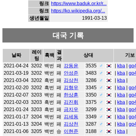
링크
https://www.baduk.or.kr/r...
링크
https://ko.wikipedia.org/...
생년월일
1991-03-13
대국 기록
레이
결
날짜
흑백
상대
기보
팅
과
2021-04-24
3202
백번
패
강동윤
3535
♂
|
kba
|
go
2021-03-19
3202
백번
패
안성준
3483
♂
|
kba
|
go
2021-03-04
3202
흑번
패
김상천
3286
♂
|
kba
|
2021-02-20
3202
흑번
패
김형우
3345
♂
|
kba
|
go
2021-02-07
3203
백번
패
한상훈
3350
♂
|
kba
|
go
2021-02-03
3203
흑번
패
김진휘
3375
♂
|
kba
|
go
2021-01-24
3203
흑번
패
금지우
3299
♂
|
kba
|
go
2021-01-17
3204
백번
패
김세동
3349
♂
|
kba
|
go
2021-01-13
3204
백번
패
김상천
3287
♂
|
kba
|
go
2021-01-06
3205
백번
승
이현준
3188
♂
|
kba
|