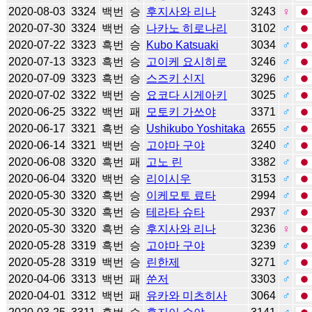
2020-08-03
3324
백번
승
후지사와 리나
3243
♀
2020-07-30
3324
백번
승
나카노 히로나리
3102
♂
2020-07-22
3323
흑번
승
Kubo Katsuaki
3034
♂
2020-07-13
3323
흑번
승
고이케 요시히로
3246
♂
2020-07-09
3323
흑번
승
스즈키 신지
3296
♂
2020-07-02
3322
백번
승
요코다 시게아키
3025
♂
2020-06-25
3322
백번
패
모토키 가쓰야
3371
♂
2020-06-17
3321
흑번
승
Ushikubo Yoshitaka
2655
♂
2020-06-14
3321
백번
승
고야마 구야
3240
♂
2020-06-08
3320
흑번
패
고노 린
3382
♂
2020-06-04
3320
백번
승
리이시우
3153
♂
2020-05-30
3320
흑번
승
이케모토 료타
2994
♂
2020-05-30
3320
흑번
승
테라타 슈타
2937
♂
2020-05-30
3320
흑번
승
후지사와 리나
3236
♀
2020-05-28
3319
흑번
승
고야마 구야
3239
♂
2020-05-28
3319
백번
승
린한제
3271
♂
2020-04-06
3313
백번
패
쑨저
3303
♂
2020-04-01
3312
백번
패
유카와 미츠히사
3064
♂