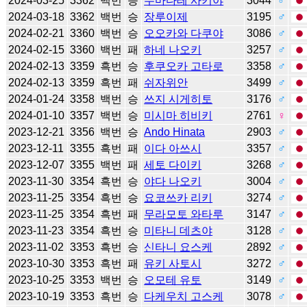
2024-03-25
3362
백번
승
누마다테 사키야
3044
♂
2024-03-18
3362
백번
승
장루이제
3195
♂
2024-02-21
3360
백번
승
오오카와 다쿠야
3086
♂
2024-02-15
3360
백번
패
하네 나오키
3257
♂
2024-02-13
3359
흑번
승
후쿠오카 고타로
3358
♂
2024-02-13
3359
흑번
패
쉬자위안
3499
♂
2024-01-24
3358
백번
승
쓰지 시게히토
3176
♂
2024-01-10
3357
백번
승
미시마 히비키
2761
♀
2023-12-21
3356
백번
승
Ando Hinata
2903
♂
2023-12-11
3355
흑번
패
이다 아쓰시
3357
♂
2023-12-07
3355
백번
패
세토 다이키
3268
♂
2023-11-30
3354
흑번
승
야다 나오키
3004
♂
2023-11-25
3354
흑번
승
요코쓰카 리키
3274
♂
2023-11-25
3354
흑번
패
무라모토 와타루
3147
♂
2023-11-23
3354
흑번
승
미타니 데츠야
3128
♂
2023-11-02
3353
흑번
승
신타니 요스케
2892
♂
2023-10-30
3353
흑번
패
유키 사토시
3272
♂
2023-10-25
3353
백번
승
오모테 유토
3149
♂
2023-10-19
3353
흑번
승
다케우치 고스케
3078
♂