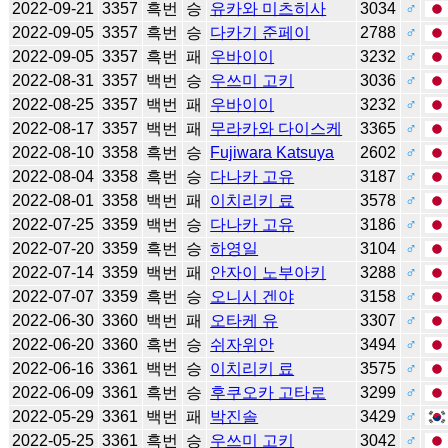
2022-09-21
3357
흑번
승
유카와 미츠히사
3034
♂
2022-09-05
3357
흑번
승
다카기 준페이
2788
♂
2022-09-05
3357
흑번
패
우바이이
3232
♂
2022-08-31
3357
백번
승
우쓰미 고키
3036
♂
2022-08-25
3357
백번
패
우바이이
3232
♂
2022-08-17
3357
백번
패
무라카와 다이스케
3365
♂
2022-08-10
3358
흑번
승
Fujiwara Katsuya
2602
♂
2022-08-04
3358
흑번
승
다나카 고유
3187
♂
2022-08-01
3358
백번
패
이치리키 료
3578
♂
2022-07-25
3359
백번
승
다나카 고유
3186
♂
2022-07-20
3359
흑번
승
하영일
3104
♂
2022-07-14
3359
백번
패
안자이 노부아키
3288
♂
2022-07-07
3359
흑번
승
오니시 겐야
3158
♂
2022-06-30
3360
백번
패
오타케 유
3307
♂
2022-06-20
3360
흑번
승
쉬자위안
3494
♂
2022-06-16
3361
백번
승
이치리키 료
3575
♂
2022-06-09
3361
흑번
승
후쿠오카 고타로
3299
♂
2022-05-29
3361
백번
패
박진솔
3429
♂
2022-05-25
3361
흑번
승
우쓰미 고키
3042
♂