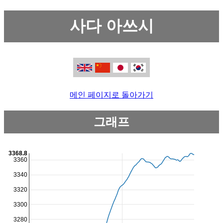
사다 아쓰시
메인 페이지로 돌아가기
그래프
3368.8
3360
3340
3320
3300
3280