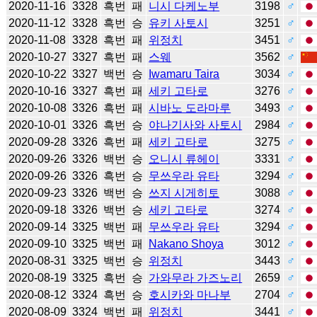
2020-11-16
3328
흑번
패
니시 다케노부
3198
♂
2020-11-12
3328
흑번
승
유키 사토시
3251
♂
2020-11-08
3328
흑번
패
위정치
3451
♂
2020-10-27
3327
흑번
패
스웨
3562
♂
2020-10-22
3327
백번
승
Iwamaru Taira
3034
♂
2020-10-16
3327
흑번
패
세키 고타로
3276
♂
2020-10-08
3326
흑번
패
시바노 도라마루
3493
♂
2020-10-01
3326
흑번
승
야나기사와 사토시
2984
♂
2020-09-28
3326
흑번
패
세키 고타로
3275
♂
2020-09-26
3326
백번
승
오니시 류헤이
3331
♂
2020-09-26
3326
흑번
승
무쓰우라 유타
3294
♂
2020-09-23
3326
백번
승
쓰지 시게히토
3088
♂
2020-09-18
3326
백번
승
세키 고타로
3274
♂
2020-09-14
3325
백번
패
무쓰우라 유타
3294
♂
2020-09-10
3325
백번
패
Nakano Shoya
3012
♂
2020-08-31
3325
백번
승
위정치
3443
♂
2020-08-19
3325
흑번
승
가와무라 가즈노리
2659
♂
2020-08-12
3324
흑번
승
호시카와 마나부
2704
♂
2020-08-09
3324
백번
패
위정치
3441
♂