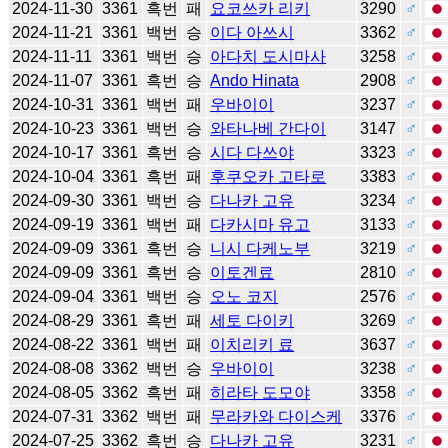
2024-11-30
3361
흑번
패
요코쓰카 리키
3290
♂
2024-11-21
3361
백번
승
이다 아쓰시
3362
♂
2024-11-11
3361
백번
승
아다치 도시마사
3258
♂
2024-11-07
3361
흑번
승
Ando Hinata
2908
♂
2024-10-31
3361
백번
패
우바이이
3237
♂
2024-10-23
3361
백번
승
와타나베 간다이
3147
♂
2024-10-17
3361
흑번
승
시다 다쓰야
3323
♂
2024-10-04
3361
흑번
패
후쿠오카 고타로
3383
♂
2024-09-30
3361
백번
승
다나카 고유
3234
♂
2024-09-19
3361
백번
패
다카시마 유고
3133
♂
2024-09-09
3361
흑번
승
니시 다케노부
3219
♂
2024-09-09
3361
흑번
승
이토겐료
2810
♂
2024-09-04
3361
백번
승
오노 코지
2576
♂
2024-08-29
3361
흑번
패
세토 다이키
3269
♂
2024-08-22
3361
백번
패
이치리키 료
3637
♂
2024-08-08
3362
백번
승
우바이이
3238
♂
2024-08-05
3362
흑번
패
히라타 도모야
3358
♂
2024-07-31
3362
백번
패
무라카와 다이스케
3376
♂
2024-07-25
3362
흑번
승
다나카 고유
3231
♂