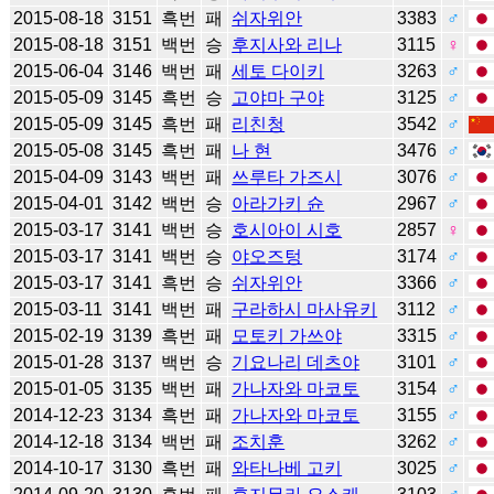
2015-08-18
3151
흑번
패
쉬자위안
3383
♂
2015-08-18
3151
백번
승
후지사와 리나
3115
♀
2015-06-04
3146
백번
패
세토 다이키
3263
♂
2015-05-09
3145
흑번
승
고야마 구야
3125
♂
2015-05-09
3145
흑번
패
리친청
3542
♂
2015-05-08
3145
흑번
패
나 현
3476
♂
2015-04-09
3143
백번
패
쓰루타 가즈시
3076
♂
2015-04-01
3142
백번
승
아라가키 슌
2967
♂
2015-03-17
3141
백번
승
호시아이 시호
2857
♀
2015-03-17
3141
백번
승
야오즈텅
3174
♂
2015-03-17
3141
흑번
승
쉬자위안
3366
♂
2015-03-11
3141
백번
패
구라하시 마사유키
3112
♂
2015-02-19
3139
흑번
패
모토키 가쓰야
3315
♂
2015-01-28
3137
백번
승
기요나리 데츠야
3101
♂
2015-01-05
3135
백번
패
가나자와 마코토
3154
♂
2014-12-23
3134
흑번
패
가나자와 마코토
3155
♂
2014-12-18
3134
백번
패
조치훈
3262
♂
2014-10-17
3130
흑번
패
와타나베 고키
3025
♂