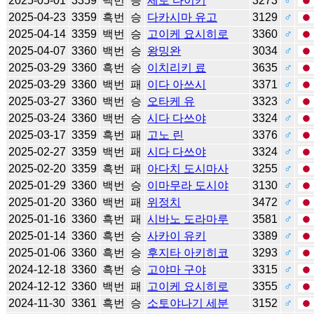
2025-05-01
3359
백번
승
세토 다이키
3273
♂
2025-04-23
3359
흑번
승
다카시마 유고
3129
♂
2025-04-14
3359
백번
승
고이케 요시히로
3360
♂
2025-04-07
3360
백번
승
왕밍완
3034
♂
2025-03-29
3360
흑번
승
이치리키 료
3635
♂
2025-03-29
3360
백번
패
이다 아쓰시
3371
♂
2025-03-27
3360
백번
승
오타케 유
3323
♂
2025-03-24
3360
백번
승
시다 다쓰야
3324
♂
2025-03-17
3359
흑번
패
고노 린
3376
♂
2025-02-27
3359
백번
패
시다 다쓰야
3324
♂
2025-02-20
3359
흑번
패
아다치 도시마사
3255
♂
2025-01-29
3360
백번
승
이마무라 도시야
3130
♂
2025-01-20
3360
백번
패
위정치
3472
♂
2025-01-16
3360
흑번
패
시바노 도라마루
3581
♂
2025-01-14
3360
흑번
승
사카이 유키
3389
♂
2025-01-06
3360
흑번
승
후지타 아키히코
3293
♂
2024-12-18
3360
흑번
승
고야마 구야
3315
♂
2024-12-12
3360
백번
패
고이케 요시히로
3355
♂
2024-11-30
3361
흑번
승
소토야나기 세분
3152
♂