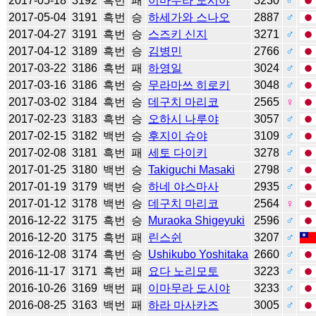
2017-05-18
3192
흑번
패
이마무라 도시야
3230
♂
2017-05-04
3191
흑번
승
하세가와 스나오
2887
♂
2017-04-27
3191
흑번
승
스즈키 신지
3271
♂
2017-04-12
3189
흑번
승
김병민
2766
♂
2017-03-22
3186
흑번
패
하영일
3024
♂
2017-03-16
3186
흑번
승
무라마쓰 히로키
3048
♂
2017-03-02
3184
흑번
승
데구치 마리코
2565
♀
2017-02-23
3183
흑번
승
오하시 나루야
3057
♂
2017-02-15
3182
백번
승
후지이 슈야
3109
♂
2017-02-08
3181
흑번
패
세토 다이키
3278
♂
2017-01-25
3180
백번
승
Takiguchi Masaki
2798
♂
2017-01-19
3179
백번
승
하네 야스마사
2935
♂
2017-01-12
3178
백번
승
데구치 마리코
2564
♀
2016-12-22
3175
흑번
승
Muraoka Shigeyuki
2596
♂
2016-12-20
3175
흑번
패
린스쉰
3207
♂
2016-12-08
3174
흑번
승
Ushikubo Yoshitaka
2660
♂
2016-11-17
3171
흑번
패
요다 노리모토
3223
♂
2016-10-26
3169
백번
패
이마무라 도시야
3233
♂
2016-08-25
3163
백번
패
하라 마사카즈
3005
♂