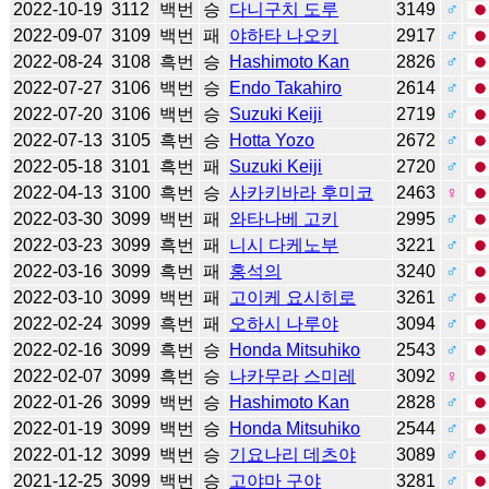
2022-10-19
3112
백번
승
다니구치 도루
3149
♂
2022-09-07
3109
백번
패
야하타 나오키
2917
♂
2022-08-24
3108
흑번
승
Hashimoto Kan
2826
♂
2022-07-27
3106
백번
승
Endo Takahiro
2614
♂
2022-07-20
3106
백번
승
Suzuki Keiji
2719
♂
2022-07-13
3105
흑번
승
Hotta Yozo
2672
♂
2022-05-18
3101
흑번
패
Suzuki Keiji
2720
♂
2022-04-13
3100
흑번
승
사카키바라 후미코
2463
♀
2022-03-30
3099
백번
패
와타나베 고키
2995
♂
2022-03-23
3099
흑번
패
니시 다케노부
3221
♂
2022-03-16
3099
흑번
패
홍석의
3240
♂
2022-03-10
3099
백번
패
고이케 요시히로
3261
♂
2022-02-24
3099
흑번
패
오하시 나루야
3094
♂
2022-02-16
3099
흑번
승
Honda Mitsuhiko
2543
♂
2022-02-07
3099
흑번
승
나카무라 스미레
3092
♀
2022-01-26
3099
백번
승
Hashimoto Kan
2828
♂
2022-01-19
3099
백번
승
Honda Mitsuhiko
2544
♂
2022-01-12
3099
백번
승
기요나리 데츠야
3089
♂
2021-12-25
3099
백번
승
고야마 구야
3281
♂