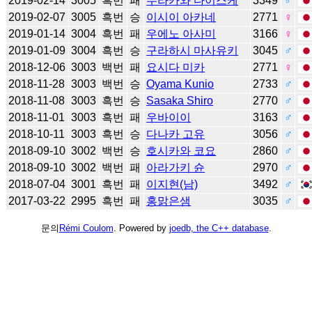
2019-02-14
3005
흑번
패
무라카와 다이스케
3349
♂
2019-02-07
3005
흑번
승
이시이 아카네
2771
♀
2019-01-14
3004
흑번
패
우에노 아사미
3166
♀
2019-01-09
3004
흑번
승
구라하시 마사유키
3045
♂
2018-12-06
3003
백번
패
요시다 미카
2771
♀
2018-11-28
3003
백번
승
Oyama Kunio
2733
♂
2018-11-08
3003
흑번
승
Sasaka Shiro
2770
♂
2018-11-01
3003
흑번
패
우바이이
3163
♂
2018-10-11
3003
흑번
승
다나카 고유
3056
♂
2018-09-10
3002
백번
승
호시카와 코요
2860
♂
2018-09-10
3002
백번
패
아라가키 슌
2970
♂
2018-07-04
3001
흑번
패
이지현(남)
3492
♂
2017-03-22
2995
흑번
패
홍맑은샘
3035
♂
문의
Rémi Coulom
. Powered by
joedb, the C++ database
.