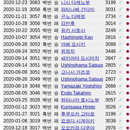
2020-12-23
3063
백번
승
니시 다케노부
3199
♂
2020-11-19
3058
흑번
패
와타나베 간다이
3031
♂
2020-11-11
3057
흑번
승
곤노 다메토
2734
♂
2020-10-28
3056
백번
패
강민후
3014
♂
2020-10-22
3055
백번
패
유키 사토시
3249
♂
2020-10-07
3054
백번
승
Hashimoto Kan
2816
♂
2020-09-28
3053
흑번
승
아베 요시키
3088
♂
2020-09-24
3053
백번
패
위정치
3446
♂
2020-09-14
3051
백번
승
세키야마 도시미치
2847
♂
2020-09-14
3051
백번
승
Ushinohama Satsuo
2805
♂
2020-09-09
3051
백번
승
고니시 가즈코
2723
♀
2020-08-26
3049
백번
승
Ushinohama Satsuo
2807
♂
2020-08-19
3048
백번
승
Yamazaki Yoshihiro
2666
♂
2020-08-05
3046
백번
승
Endo Takahiro
2615
♂
2020-03-25
3028
백번
패
하타나카 호시노부
3057
♂
2020-02-12
3023
백번
패
Kunisawa Hiroto
3026
♂
2020-01-27
3021
흑번
패
후쿠오카 고타로
3198
♂
2020-01-08
3019
백번
패
요코다 시게아키
3038
♂
2019-12-18
3017
백번
승
오오카와 다쿠야
2976
♂