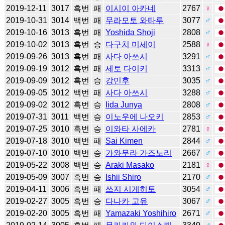
2019-12-11
3017
흑번
패
이시이 아카네
2767
♀
2019-10-31
3014
백번
패
무라모토 와타루
3077
♂
2019-10-16
3013
흑번
패
Yoshida Shoji
2808
♂
2019-10-02
3013
흑번
승
다구치 미세이
2588
♀
2019-09-26
3013
흑번
패
사다 아쓰시
3291
♂
2019-09-19
3012
흑번
패
세토 다이키
3313
♂
2019-09-09
3012
흑번
승
강민후
3035
♂
2019-09-05
3012
백번
패
사다 아쓰시
3288
♂
2019-09-02
3012
흑번
승
Iida Junya
2808
♂
2019-07-31
3011
백번
승
이노우에 나오키
2853
♂
2019-07-25
3010
흑번
승
이와타 사에카
2781
♀
2019-07-18
3010
백번
패
Sai Kimen
2844
♂
2019-07-10
3010
백번
승
가와무라 가즈노리
2667
♂
2019-05-22
3008
백번
승
Araki Masako
2181
♀
2019-05-09
3007
흑번
승
Ishii Shiro
2170
♂
2019-04-11
3006
흑번
패
쓰지 시게히토
3054
♂
2019-02-27
3005
흑번
승
다나카 고유
3067
♂
2019-02-20
3005
흑번
패
Yamazaki Yoshihiro
2671
♂