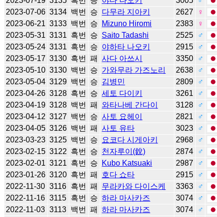
2023-07-19
3135
흑번
승
야다 나오키
3005
♂
2023-07-06
3134
백번
승
다무라 지아키
2627
♀
2023-06-21
3133
백번
승
Mizuno Hiromi
2383
♀
2023-05-31
3131
흑번
승
Saito Tadashi
2525
♂
2023-05-24
3131
흑번
승
야하타 나오키
2915
♂
2023-05-17
3130
흑번
패
사다 아쓰시
3350
♂
2023-05-10
3130
백번
승
가와무라 가즈노리
2638
♂
2023-05-04
3129
백번
승
김병민
2809
♂
2023-04-26
3128
흑번
승
세토 다이키
3261
♂
2023-04-19
3128
백번
패
와타나베 간다이
3128
♂
2023-04-12
3127
백번
승
사토 요헤이
2821
♂
2023-04-05
3126
백번
패
사토 유타
3023
♂
2023-03-23
3125
백번
승
요코다 시게아키
2968
♂
2023-02-15
3122
흑번
승
천자루이(銳)
2874
♂
2023-02-01
3121
흑번
승
Kubo Katsuaki
2987
♂
2023-01-26
3120
흑번
패
호다 쇼타
2915
♂
2022-11-30
3116
흑번
패
무라카와 다이스케
3363
♂
2022-11-16
3115
흑번
승
하라 마사카즈
3074
♂
2022-11-03
3113
백번
패
하라 마사카즈
3074
♂