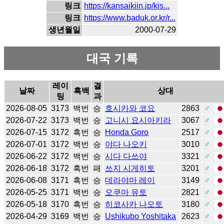
링크
https://kansaikiin.jp/kis...
링크
https://www.baduk.or.kr/r...
생년월일
2000-07-29
대국 기록
레이
결
날짜
흑백
상대
팅
과
2026-08-05
3173
백번
승
호시카와 코요
2863
♂
2026-07-22
3173
백번
승
고니시 요시아키라
3067
♂
2026-07-15
3172
흑번
승
Honda Goro
2517
♂
2026-07-01
3172
백번
승
야다 나오키
3010
♂
2026-06-22
3172
백번
승
시다 다쓰야
3321
♂
2026-06-18
3172
흑번
패
쓰지 시게히토
3201
♂
2026-06-08
3171
흑번
승
데라야마 레이
3149
♂
2026-05-25
3171
백번
승
오쿠마 유토
2821
♂
2026-05-18
3170
흑번
승
히코사카 나오토
3180
♂
2026-04-29
3169
백번
승
Ushikubo Yoshitaka
2623
♂