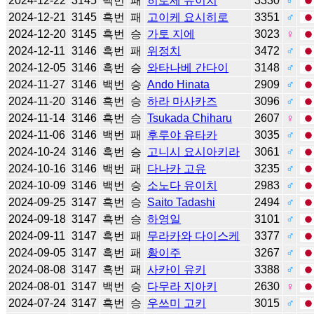
2024-12-22
3145
백번
패
히로세 유이치
3330
♂
2024-12-21
3145
흑번
패
고이케 요시히로
3351
♂
2024-12-20
3145
흑번
승
가토 지에
3023
♀
2024-12-11
3146
흑번
패
위정치
3472
♂
2024-12-05
3146
흑번
승
와타나베 간다이
3148
♂
2024-11-27
3146
백번
승
Ando Hinata
2909
♂
2024-11-20
3146
흑번
승
하라 마사카즈
3096
♂
2024-11-14
3146
흑번
승
Tsukada Chiharu
2607
♀
2024-11-06
3146
백번
패
후루야 유타카
3035
♂
2024-10-24
3146
흑번
승
고니시 요시아키라
3061
♂
2024-10-16
3146
백번
패
다나카 고유
3235
♂
2024-10-09
3146
백번
승
소노다 유이치
2983
♂
2024-09-25
3147
흑번
승
Saito Tadashi
2494
♂
2024-09-18
3147
흑번
승
하영일
3101
♂
2024-09-11
3147
흑번
패
무라카와 다이스케
3377
♂
2024-09-05
3147
흑번
패
황이주
3267
♂
2024-08-08
3147
흑번
패
사카이 유키
3388
♂
2024-08-01
3147
백번
승
다무라 지아키
2630
♀
2024-07-24
3147
흑번
승
우쓰미 고키
3015
♂