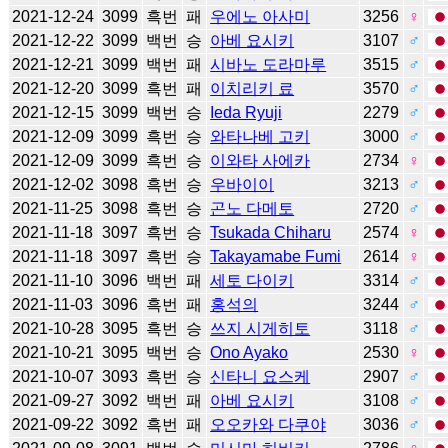
2021-12-24
3099
흑번
패
우에노 아사미
3256
♀
2021-12-22
3099
백번
승
아베 요시키
3107
♂
2021-12-21
3099
백번
패
시바노 도라마루
3515
♂
2021-12-20
3099
흑번
패
이치리키 료
3570
♂
2021-12-15
3099
백번
승
Ieda Ryuji
2279
♂
2021-12-09
3099
흑번
승
와타나베 고키
3000
♂
2021-12-09
3099
흑번
승
이와타 사에카
2734
♀
2021-12-02
3098
흑번
승
우바이이
3213
♂
2021-11-25
3098
흑번
승
곤노 다메토
2720
♂
2021-11-18
3097
흑번
승
Tsukada Chiharu
2574
♀
2021-11-18
3097
흑번
승
Takayamabe Fumi
2614
♀
2021-11-10
3096
백번
패
세토 다이키
3314
♂
2021-11-03
3096
흑번
패
홍석의
3244
♂
2021-10-28
3095
흑번
승
쓰지 시게히토
3118
♂
2021-10-21
3095
백번
승
Ono Ayako
2530
♀
2021-10-07
3093
흑번
승
신타니 요스케
2907
♂
2021-09-27
3092
백번
패
아베 요시키
3108
♂
2021-09-22
3092
흑번
패
오오카와 다쿠야
3036
♂