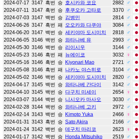
2024-07-17
3147
흑번
승
호시카와 코요
2882
♂
2024-07-11
3147
흑번
승
후쿠오카 고타로
3370
♂
2024-07-03
3147
백번
승
김병민
2814
♂
2024-06-26
3147
흑번
패
오오카와 다쿠야
3084
♂
2024-06-20
3147
백번
승
세키야마 도시미치
2818
♂
2024-06-05
3146
백번
승
와타나베 유
2993
♂
2024-05-30
3146
백번
승
리이시우
3144
♂
2024-05-23
3146
흑번
패
뉴에이코
3032
♀
2024-05-16
3146
흑번
승
Kiyonari Mao
2721
♂
2024-05-08
3146
흑번
패
나카노 야스히로
3104
♂
2024-05-02
3146
백번
승
세키야마 도시미치
2820
♂
2024-04-17
3145
백번
승
와타나베 간다이
3142
♂
2024-04-10
3145
백번
승
다구치 미세이
2654
♀
2024-03-07
3144
백번
승
니시오카 마사오
3030
♂
2024-02-28
3144
백번
승
와타나베 고키
2972
♂
2024-02-14
3143
백번
승
Kimoto Yuka
2466
♀
2024-01-31
3143
흑번
승
Sato Akira
2166
♂
2024-01-24
3142
백번
승
데구치 마리코
2623
♀
2024-01-17
3142
백번
승
Honda Mitsuhiko
2519
♂