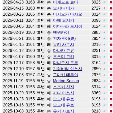
2026-04-23
3168
흑번
승
이케모토 료타
3025
♂
2026-04-15
3168
백번
승
요시다 미카
2727
♀
2026-03-26
3166
흑번
승
니시오카 마사오
3024
♂
2026-03-11
3164
흑번
패
아베 요시키
3096
♂
2026-03-05
3164
흑번
패
이마무라 도시야
3124
♂
2026-02-19
3163
흑번
승
볜원카이
2983
♂
2026-01-21
3161
흑번
승
천자루이(銳)
2854
♂
2026-01-15
3161
흑번
패
유키 사토시
3216
♂
2026-01-12
3160
흑번
승
다나카 고유
3231
♂
2026-01-07
3160
흑번
승
우쓰미 고키
3015
♂
2025-12-17
3158
백번
패
다니구치 도루
3164
♂
2025-12-10
3157
백번
패
가와바타 아쓰시
2850
♂
2025-12-03
3157
흑번
승
구마키 데루야
2976
♂
2025-11-19
3156
백번
승
Morino Setsuo
2634
♂
2025-11-13
3156
흑번
패
스즈키 신지
3314
♂
2025-10-29
3155
백번
패
사다 아쓰시
3369
♂
2025-10-23
3155
흑번
패
오모테 유토
3196
♂
2025-10-16
3155
백번
패
오모테 유토
3196
♂
2025-10-08
3155
흑번
승
유키 사토시
3218
♂