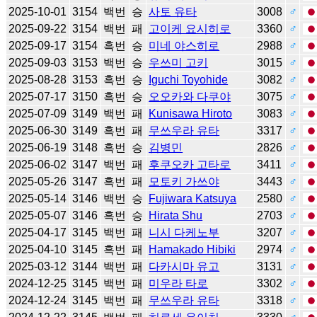
2025-10-01
3154
백번
승
사토 유타
3008
♂
2025-09-22
3154
백번
패
고이케 요시히로
3360
♂
2025-09-17
3154
흑번
승
미네 야스히로
2988
♂
2025-09-03
3153
백번
승
우쓰미 고키
3015
♂
2025-08-28
3153
흑번
승
Iguchi Toyohide
3082
♂
2025-07-17
3150
흑번
승
오오카와 다쿠야
3075
♂
2025-07-09
3149
백번
패
Kunisawa Hiroto
3083
♂
2025-06-30
3149
흑번
패
무쓰우라 유타
3317
♂
2025-06-19
3148
흑번
승
김병민
2826
♂
2025-06-02
3147
백번
패
후쿠오카 고타로
3411
♂
2025-05-26
3147
흑번
패
모토키 가쓰야
3443
♂
2025-05-14
3146
백번
승
Fujiwara Katsuya
2580
♂
2025-05-07
3146
흑번
승
Hirata Shu
2703
♂
2025-04-17
3145
백번
패
니시 다케노부
3207
♂
2025-04-10
3145
흑번
패
Hamakado Hibiki
2974
♂
2025-03-12
3144
백번
패
다카시마 유고
3131
♂
2024-12-25
3145
백번
패
미우라 타로
3302
♂
2024-12-24
3145
백번
패
무쓰우라 유타
3318
♂