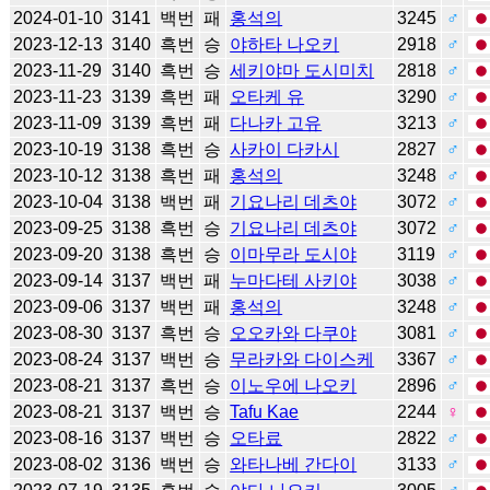
2024-01-10
3141
백번
패
홍석의
3245
♂
2023-12-13
3140
흑번
승
야하타 나오키
2918
♂
2023-11-29
3140
흑번
승
세키야마 도시미치
2818
♂
2023-11-23
3139
흑번
패
오타케 유
3290
♂
2023-11-09
3139
흑번
패
다나카 고유
3213
♂
2023-10-19
3138
흑번
승
사카이 다카시
2827
♂
2023-10-12
3138
흑번
패
홍석의
3248
♂
2023-10-04
3138
백번
패
기요나리 데츠야
3072
♂
2023-09-25
3138
흑번
승
기요나리 데츠야
3072
♂
2023-09-20
3138
흑번
승
이마무라 도시야
3119
♂
2023-09-14
3137
백번
패
누마다테 사키야
3038
♂
2023-09-06
3137
백번
패
홍석의
3248
♂
2023-08-30
3137
흑번
승
오오카와 다쿠야
3081
♂
2023-08-24
3137
백번
승
무라카와 다이스케
3367
♂
2023-08-21
3137
흑번
승
이노우에 나오키
2896
♂
2023-08-21
3137
백번
승
Tafu Kae
2244
♀
2023-08-16
3137
백번
승
오타료
2822
♂
2023-08-02
3136
백번
승
와타나베 간다이
3133
♂