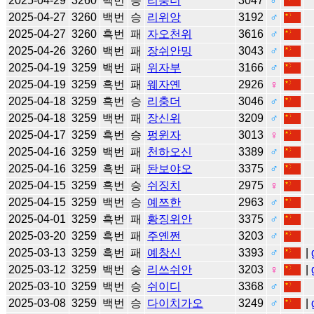
2025-04-29
3260
백번
승
리충더
3047
♂
2025-04-27
3260
백번
승
리위앙
3192
♂
2025-04-27
3260
흑번
패
자오천위
3616
♂
2025-04-26
3260
백번
패
장쉬안밍
3043
♂
2025-04-19
3259
백번
패
위자부
3166
♂
2025-04-19
3259
흑번
패
웨자옌
2926
♀
2025-04-18
3259
흑번
승
리충더
3046
♂
2025-04-18
3259
백번
패
장신위
3209
♂
2025-04-17
3259
흑번
승
펑윈자
3013
♀
2025-04-16
3259
백번
패
천하오신
3389
♂
2025-04-16
3259
흑번
패
돤보야오
3375
♂
2025-04-15
3259
흑번
승
쉬징치
2975
♀
2025-04-15
3259
백번
승
예쯔한
2963
♂
2025-04-01
3259
흑번
패
황징위안
3375
♂
2025-03-20
3259
흑번
패
주옌쩐
3203
♂
2025-03-13
3259
흑번
패
예창신
3393
♂
|
2025-03-12
3259
백번
승
리쓰쉬안
3203
♀
|
2025-03-10
3259
백번
승
쉬이디
3368
♂
2025-03-08
3259
백번
승
다이치가오
3249
♂
|