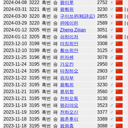
2024-04-08
3222
흑번
승
왕이루
2752
♀
2024-03-31
3221
흑번
패
왕뤄위
3230
♂
|
2024-03-30
3220
흑번
승
구이쓰윈(桂詩云)
2855
♀
|
2024-03-29
3220
흑번
승
판메이린
2589
♀
|
2024-01-12
3205
백번
패
Zheng Zijian
3051
♂
2024-01-12
3205
흑번
승
쉬하이저
3046
♀
|
2023-12-10
3199
백번
패
마징위안
3308
♂
2023-12-10
3199
흑번
승
황쓰위안
3125
♂
2023-11-25
3196
흑번
패
린자쉔
3078
♂
2023-11-24
3195
백번
승
가오칸
2950
♂
2023-11-24
3195
흑번
패
마창하오
2903
♂
2023-11-22
3195
백번
패
위자부
3167
♂
2023-11-22
3195
흑번
패
왕뤄위
3230
♂
2023-11-21
3195
흑번
패
류위항
3560
♂
2023-11-21
3195
백번
승
천하오둥
3130
♂
2023-11-19
3195
백번
패
펑리야오
3523
♂
2023-11-19
3195
흑번
패
천하오신
3377
♂
2023-11-18
3195
흑번
승
왕춘후이
3389
♂
2023-11-18
3195
백번
승
왕원충
3088
♂