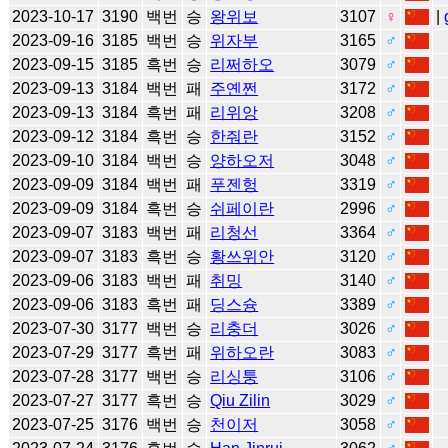
2023-10-17
3190
백번
승
왕위보
3107
♀
|
2023-09-16
3185
백번
승
위자부
3165
♂
2023-09-15
3185
흑번
승
리쩌하오
3079
♂
2023-09-13
3184
백번
패
주옌쩐
3172
♂
2023-09-13
3184
흑번
패
리위앙
3208
♂
2023-09-12
3184
흑번
승
한줘란
3152
♂
2023-09-10
3184
백번
승
양하오저
3048
♂
2023-09-09
3184
백번
패
푸젠헝
3319
♂
2023-09-09
3184
흑번
승
쉬페이란
2996
♂
2023-09-07
3183
백번
패
리청선
3364
♂
2023-09-07
3183
흑번
승
황쓰위안
3120
♂
2023-09-06
3183
백번
패
취밍
3140
♂
2023-09-06
3183
흑번
패
딩스슝
3389
♂
2023-07-30
3177
백번
승
리충더
3026
♂
2023-07-29
3177
흑번
패
위하오란
3083
♂
2023-07-28
3177
백번
승
리싱퉁
3106
♂
2023-07-27
3177
흑번
승
Qiu Zilin
3029
♂
2023-07-25
3176
백번
승
천이저
3058
♂