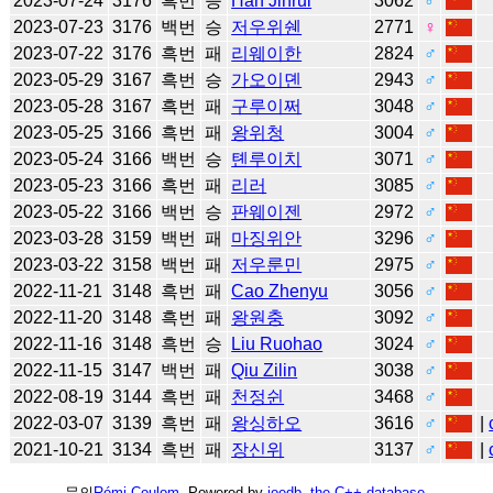
2023-07-24
3176
흑번
승
Han Jinrui
3062
♂
2023-07-23
3176
백번
승
저우위쉔
2771
♀
2023-07-22
3176
흑번
패
리웨이한
2824
♂
2023-05-29
3167
흑번
승
가오이뎬
2943
♂
2023-05-28
3167
흑번
패
구루이쩌
3048
♂
2023-05-25
3166
흑번
패
왕위청
3004
♂
2023-05-24
3166
백번
승
톈루이치
3071
♂
2023-05-23
3166
흑번
패
리러
3085
♂
2023-05-22
3166
백번
승
판웨이젠
2972
♂
2023-03-28
3159
백번
패
마징위안
3296
♂
2023-03-22
3158
백번
패
저우룬민
2975
♂
2022-11-21
3148
흑번
패
Cao Zhenyu
3056
♂
2022-11-20
3148
흑번
패
왕원충
3092
♂
2022-11-16
3148
흑번
승
Liu Ruohao
3024
♂
2022-11-15
3147
백번
패
Qiu Zilin
3038
♂
2022-08-19
3144
흑번
패
천정쉰
3468
♂
2022-03-07
3139
흑번
패
왕싱하오
3616
♂
|
2021-10-21
3134
흑번
패
장신위
3137
♂
|
문의
Rémi Coulom
. Powered by
joedb, the C++ database
.