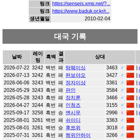
링크
https://senseis.xmp.net/?...
링크
https://www.baduk.or.kr/r...
생년월일
2010-02-04
대국 기록
레이
결
날짜
흑백
상대
팅
과
2026-07-22
3242
백번
패
탕웨이싱
3463
♂
|
2026-07-13
3242
흑번
패
돤보야오
3427
♂
|
2026-06-06
3243
백번
패
정자이샹
3361
♂
|
2026-05-29
3243
흑번
패
판인
3584
♂
|
2026-05-28
3243
흑번
패
장치룬
3466
♂
|
2026-04-27
3244
흑번
패
인청즈
3155
♂
|
2025-09-17
3258
흑번
승
옌시무
2996
♀
|
2025-08-01
3261
백번
패
쉬이디
3363
♂
2025-08-01
3261
백번
승
후쯔위
3018
♂
2025-07-31
3261
흑번
패
쩡위안하이
3266
♂