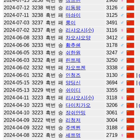
2024-07-13
3238
백번
승
장쯔한
2968
♀
2024-07-12
3238
백번
승
리동팡
3126
♂
2024-07-11
3238
흑번
패
마솨이
3125
♂
2024-07-03
3237
흑번
패
룽이
3491
♂
2024-07-02
3237
흑번
승
리샤오시(小)
3116
♀
2024-06-08
3233
흑번
패
차오샤오양
3412
♂
2024-06-06
3233
백번
승
황추쉔
3178
♂
2024-06-05
3233
흑번
승
쉬한원
3247
♂
2024-06-03
3232
흑번
패
린쯔제
3250
♂
2024-06-02
3232
백번
패
차오쯔젠
3338
♂
2024-06-01
3232
흑번
승
인청즈
3130
♂
|
2024-05-15
3229
흑번
패
양딩신
3694
♂
|
2024-05-13
3229
백번
승
쉬이디
3355
♂
2024-04-11
3223
흑번
패
리샤오시(小)
3118
♀
2024-04-10
3223
백번
승
다이치가오
3206
♂
|
2024-04-10
3223
흑번
승
장쉬안밍
3061
♂
2024-04-09
3222
백번
승
리청저
3004
♂
2024-04-09
3222
백번
승
주옌쩐
3188
♂
2024-04-08
3222
흑번
승
셰쯔멍
2719
♀