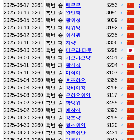
2025-06-17
3261
백번
승
톈무무
3253
♂
|
2025-06-16
3261
흑번
승
완언쩌
3095
♂
2025-06-15
3261
백번
승
왕위청
3009
♂
2025-06-14
3261
흑번
패
리위앙
3192
♂
2025-06-12
3261
백번
승
쉬한원
3235
♂
2025-06-11
3261
흑번
패
지샹
3306
♂
2025-06-10
3261
흑번
승
미우라 타로
3298
♂
2025-06-09
3261
백번
패
차오샤오양
3401
♂
2025-05-11
3261
백번
패
왕천싱
3204
♀
|
2025-05-11
3261
백번
승
마솨이
3107
♂
2025-05-04
3260
백번
승
후쯔하오
3365
♂
2025-05-03
3260
백번
승
장바이칭
3296
♂
2025-05-03
3260
흑번
승
우하오쉬안
3117
♂
2025-05-02
3260
흑번
승
황밍위
3455
♂
2025-05-02
3260
백번
패
예창신
3393
♂
2025-04-30
3260
백번
승
장쯔량
3295
♂
2025-04-30
3260
흑번
승
황쓰위안
3120
♂
2025-04-29
3260
흑번
패
왕추쉬안
3431
♂