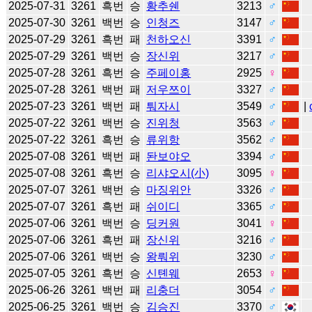
2025-07-31
3261
흑번
승
황추쉔
3213
♂
2025-07-30
3261
백번
승
인청즈
3147
♂
2025-07-29
3261
흑번
패
천하오신
3391
♂
2025-07-29
3261
백번
승
장신위
3217
♂
2025-07-28
3261
흑번
승
주페이홍
2925
♀
2025-07-28
3261
백번
패
저우쯔이
3327
♂
2025-07-23
3261
백번
패
퉈자시
3549
♂
|
2025-07-22
3261
백번
승
진위청
3563
♂
2025-07-22
3261
흑번
승
류위항
3562
♂
2025-07-08
3261
백번
패
돤보야오
3394
♂
2025-07-08
3261
흑번
승
리샤오시(小)
3095
♀
2025-07-07
3261
백번
승
마징위안
3326
♂
2025-07-07
3261
흑번
패
쉬이디
3365
♂
2025-07-06
3261
백번
승
딩커원
3041
♀
2025-07-06
3261
흑번
패
장신위
3216
♂
2025-07-06
3261
백번
승
왕뤄위
3230
♂
2025-07-05
3261
흑번
승
신톈웨
2653
♀
2025-06-26
3261
백번
패
리충더
3054
♂
2025-06-25
3261
백번
승
김승진
3370
♂