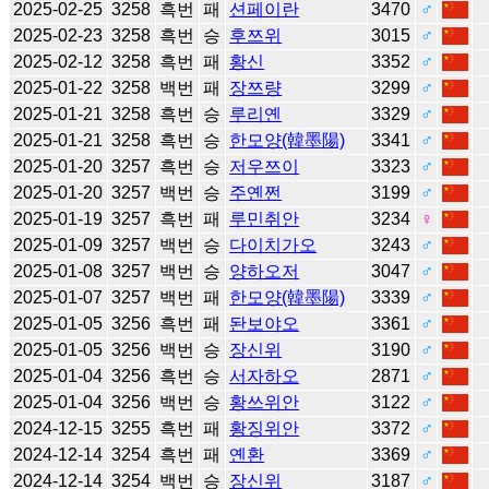
2025-02-25
3258
흑번
패
션페이란
3470
♂
2025-02-23
3258
흑번
승
후쯔위
3015
♂
2025-02-12
3258
흑번
패
황신
3352
♂
2025-01-22
3258
백번
패
장쯔량
3299
♂
2025-01-21
3258
흑번
승
루리옌
3329
♂
2025-01-21
3258
흑번
승
한모양(韓墨陽)
3341
♂
2025-01-20
3257
흑번
승
저우쯔이
3323
♂
2025-01-20
3257
백번
승
주옌쩐
3199
♂
2025-01-19
3257
흑번
패
루민취안
3234
♀
2025-01-09
3257
백번
승
다이치가오
3243
♂
2025-01-08
3257
백번
승
양하오저
3047
♂
2025-01-07
3257
백번
패
한모양(韓墨陽)
3339
♂
2025-01-05
3256
흑번
패
돤보야오
3361
♂
2025-01-05
3256
백번
승
장신위
3190
♂
2025-01-04
3256
흑번
승
서자하오
2871
♂
2025-01-04
3256
백번
승
황쓰위안
3122
♂
2024-12-15
3255
흑번
패
황징위안
3372
♂
2024-12-14
3254
흑번
패
옌환
3369
♂
2024-12-14
3254
백번
승
장신위
3187
♂