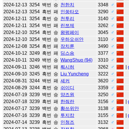
2024-12-13
3254
백번
승
천한치
3348
♂
2024-12-13
3254
흑번
패
인쑹타오
3290
♂
2024-12-11
3254
흑번
승
천투리
3140
♂
2024-12-11
3254
백번
패
린쯔제
3262
♂
2024-12-10
3254
흑번
승
왕펑페이
3045
♂
2024-12-10
3254
백번
승
우하오쉬안
3110
♂
2024-12-08
3254
흑번
패
장치룬
3490
♂
2024-10-12
3249
흑번
패
딩스슝
3377
♂
2024-10-11
3249
백번
승
WangShuo (94)
3310
♂
2024-09-11
3246
백번
패
뤄시허
3262
♂
|
2024-09-10
3245
흑번
승
Liu Yuncheng
3222
♂
2024-08-31
3244
백번
패
셰커
3620
♂
2024-08-29
3244
흑번
승
쉬이디
3359
♂
2024-07-19
3239
백번
승
양즈원
3250
♂
2024-07-18
3239
흑번
패
한줘란
3156
♂
|
2024-07-17
3239
백번
승
황쓰위안
3138
♂
2024-07-16
3239
흑번
승
투지캉
3155
♂
|
2024-07-14
3239
흑번
승
인청즈
3132
♂