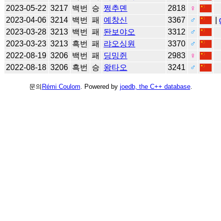
2023-05-22
3217
백번
승
쩡추뎬
2818
♀
2023-04-06
3214
백번
패
예창신
3367
♂
|
2023-03-28
3213
백번
패
돤보야오
3312
♂
2023-03-23
3213
흑번
패
랴오싱원
3370
♂
2022-08-19
3206
백번
패
딩밍쥔
2983
♀
2022-08-18
3206
흑번
승
왕타오
3241
♂
문의
Rémi Coulom
. Powered by
joedb, the C++ database
.