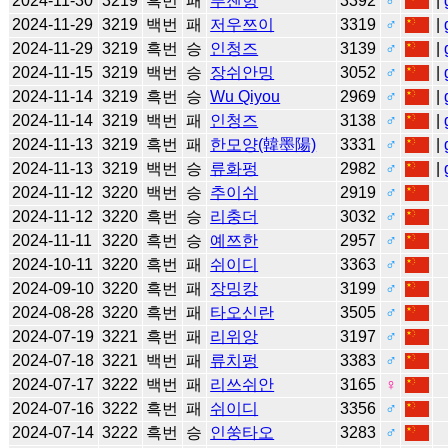
2024-11-30
3219
흑번
패
푸젠헝
3392
♂
|
2024-11-29
3219
백번
패
저우쯔이
3319
♂
|
2024-11-29
3219
흑번
승
인청즈
3139
♂
|
2024-11-15
3219
백번
승
장쉬안밍
3052
♂
|
2024-11-14
3219
흑번
승
Wu Qiyou
2969
♂
|
2024-11-14
3219
백번
패
인청즈
3138
♂
|
2024-11-13
3219
흑번
패
한모양(韓墨陽)
3331
♂
|
2024-11-13
3219
백번
승
류화펑
2982
♂
|
2024-11-12
3220
백번
승
추이쉬
2919
♂
2024-11-12
3220
흑번
승
리충더
3032
♂
2024-11-11
3220
흑번
승
예쯔한
2957
♂
2024-10-11
3220
흑번
패
쉬이디
3363
♂
2024-09-10
3220
흑번
패
장밍캉
3199
♂
2024-08-28
3220
흑번
패
타오신란
3505
♂
2024-07-19
3221
흑번
패
리위앙
3197
♂
2024-07-18
3221
백번
패
류치펑
3383
♂
2024-07-17
3222
백번
패
리쓰쉬안
3165
♀
2024-07-16
3222
흑번
패
쉬이디
3356
♂
2024-07-14
3222
흑번
승
인쑹타오
3283
♂