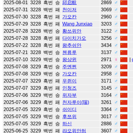
2025-08-01
3228
흑번
승
邱启航
2869
♂
2025-07-31
3228
백번
패
천이저
3069
♂
2025-07-30
3228
흑번
패
가오칸
2960
♂
2025-07-29
3228
흑번
패
Wang Junxiao
3203
♂
2025-07-28
3228
백번
승
황쓰위안
3122
♂
2025-07-28
3228
흑번
패
다이치가오
3256
♂
2025-07-22
3228
흑번
패
왕추쉬안
3434
♂
2025-07-21
3228
백번
승
첸류루
3137
♂
2025-07-10
3229
백번
승
왕샹윈
2971
♀
|
2025-07-08
3229
흑번
승
주옌쩐
3209
♂
2025-07-08
3229
백번
승
가오칸
2958
♂
2025-07-07
3229
흑번
패
우쥔이
3171
♂
2025-07-07
3229
흑번
패
인청즈
3145
♂
2025-07-06
3229
백번
승
위자부
3164
♂
2025-07-06
3229
흑번
패
천자루이(瑞)
3261
♂
2025-07-05
3229
흑번
승
쉬이디
3364
♂
2025-07-05
3229
백번
승
후쯔위
3017
♂
2025-07-05
3229
흑번
승
하신
2886
♂
2025-06-25
3229
백번
패
랴오위안허
3607
♂