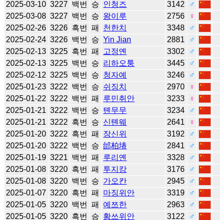
2025-03-10
3227
백번
승
인청즈
3142
♂
2025-03-08
3227
백번
승
왕이루
2756
♀
2025-02-26
3226
흑번
패
천한치
3348
♂
2025-02-24
3226
백번
승
Yin Jian
2881
♂
2025-02-13
3225
흑번
패
고정옌
3302
♂
2025-02-13
3225
백번
승
리하오퉁
3445
♂
2025-02-12
3225
백번
승
청자예
3246
♂
2025-01-23
3222
백번
승
쉬징치
2970
♀
2025-01-22
3222
백번
패
루민취안
3233
♀
2025-01-21
3222
백번
승
톈무무
3234
♂
2025-01-21
3222
흑번
승
신톈웨
2641
♀
2025-01-20
3222
흑번
패
장신위
3192
♂
2025-01-20
3222
백번
승
邰柏堾
2841
♂
2025-01-19
3221
백번
패
루리옌
3328
♂
2025-01-08
3220
흑번
패
투지캉
3176
♂
2025-01-08
3220
백번
승
가오칸
2945
♂
2025-01-07
3220
흑번
패
마징위안
3319
♂
2025-01-05
3220
백번
패
예쯔한
2963
♂
2025-01-05
3220
흑번
승
황쓰위안
3122
♂