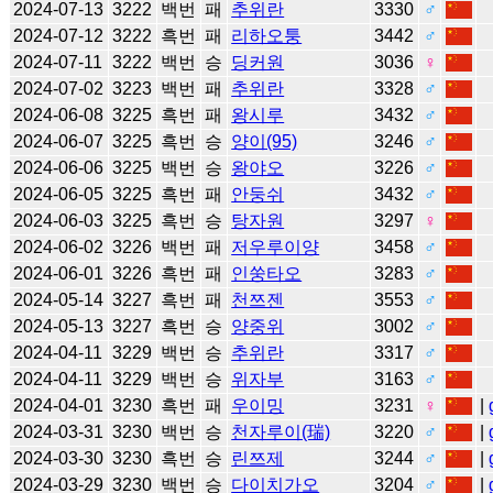
2024-07-13
3222
백번
패
추위란
3330
♂
2024-07-12
3222
흑번
패
리하오퉁
3442
♂
2024-07-11
3222
백번
승
딩커원
3036
♀
2024-07-02
3223
백번
패
추위란
3328
♂
2024-06-08
3225
흑번
패
왕시루
3432
♂
2024-06-07
3225
흑번
승
양이(95)
3246
♂
2024-06-06
3225
백번
승
왕야오
3226
♂
2024-06-05
3225
흑번
패
안둥쉬
3432
♂
2024-06-03
3225
흑번
승
탕자원
3297
♀
2024-06-02
3226
백번
패
저우루이양
3458
♂
2024-06-01
3226
흑번
패
인쑹타오
3283
♂
2024-05-14
3227
흑번
패
천쯔젠
3553
♂
2024-05-13
3227
흑번
승
양중위
3002
♂
2024-04-11
3229
백번
승
추위란
3317
♂
2024-04-11
3229
백번
승
위자부
3163
♂
2024-04-01
3230
흑번
패
우이밍
3231
♀
|
2024-03-31
3230
백번
승
천자루이(瑞)
3220
♂
|
2024-03-30
3230
흑번
승
린쯔제
3244
♂
|
2024-03-29
3230
백번
승
다이치가오
3204
♂
|