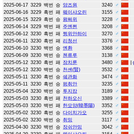
2025-06-17
3229
백번
승
양즈원
3240
♂
2025-06-16
3229
흑번
패
웨이샤오린
3155
♂
2025-06-15
3229
흑번
승
왕쩌위
3228
♂
2025-06-14
3229
백번
패
주옌쩐
3208
♂
2025-06-12
3230
흑번
패
쩡위안하이
3270
♂
2025-06-11
3230
흑번
패
리청선
3376
♂
2025-06-10
3230
백번
승
옌환
3368
♂
2025-06-09
3230
백번
승
첸류루
3138
♂
2025-05-12
3230
흑번
패
장치룬
3480
♂
|
2025-05-12
3230
백번
승
천셴(賢)
3532
♂
2025-05-11
3230
흑번
승
쉐관화
3474
♂
2025-05-11
3230
흑번
승
펑취안
3235
♂
2025-05-04
3230
백번
승
투지캉
3189
♂
2025-05-03
3230
흑번
패
천하오신
3389
♂
2025-05-03
3230
백번
패
한모양(韓墨陽)
3352
♂
2025-05-02
3230
흑번
승
다이치가오
3255
♂
2025-05-02
3230
백번
승
취밍
3117
♂
2025-04-30
3230
백번
승
장쉬안밍
3042
♂