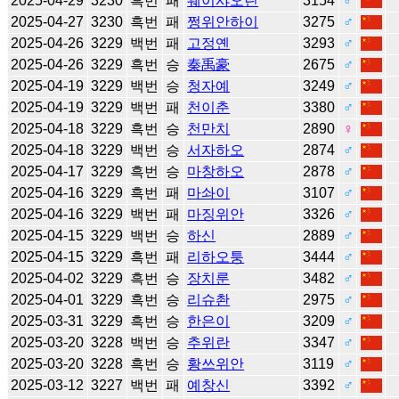
2025-04-29
3230
흑번
패
웨이샤오린
3154
♂
2025-04-27
3230
흑번
패
쩡위안하이
3275
♂
2025-04-26
3229
백번
패
고정옌
3293
♂
2025-04-26
3229
흑번
승
秦禹豪
2675
♂
2025-04-19
3229
백번
승
청자예
3249
♂
2025-04-19
3229
백번
패
천이춘
3380
♂
2025-04-18
3229
흑번
승
천만치
2890
♀
2025-04-18
3229
백번
승
서자하오
2874
♂
2025-04-17
3229
흑번
승
마창하오
2878
♂
2025-04-16
3229
흑번
패
마솨이
3107
♂
2025-04-16
3229
백번
패
마징위안
3326
♂
2025-04-15
3229
백번
승
하신
2889
♂
2025-04-15
3229
흑번
패
리하오퉁
3444
♂
2025-04-02
3229
흑번
승
장치룬
3482
♂
2025-04-01
3229
흑번
승
리슈촨
2975
♂
2025-03-31
3229
흑번
승
한은이
3209
♂
2025-03-20
3228
백번
승
추위란
3347
♂
2025-03-20
3228
흑번
승
황쓰위안
3119
♂
2025-03-12
3227
백번
패
예창신
3392
♂