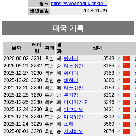
링크
https://www.baduk.or.kr/r...
생년월일
2008-11-09
대국 기록
레이
결
날짜
흑백
상대
팅
과
2026-06-02
3231
흑번
패
퉈자시
3548
♂
|
2026-05-21
3232
흑번
승
리쓰쉬안
3186
♀
|
2025-12-27
3230
백번
패
쉬이디
3353
♂
|
2025-12-26
3230
흑번
승
예창신
3380
♂
|
2025-12-26
3230
백번
패
리쓰쉬안
3193
♀
|
2025-12-25
3230
흑번
승
투지캉
3202
♂
|
2025-12-25
3230
백번
패
다이치가오
3246
♂
|
2025-12-24
3230
흑번
패
돤보야오
3421
♂
|
2025-12-24
3230
흑번
승
마징위안
3312
♂
|
2025-11-24
3229
흑번
패
스웨
3569
♂
|
2025-08-01
3228
흑번
승
서자하오
2874
♂