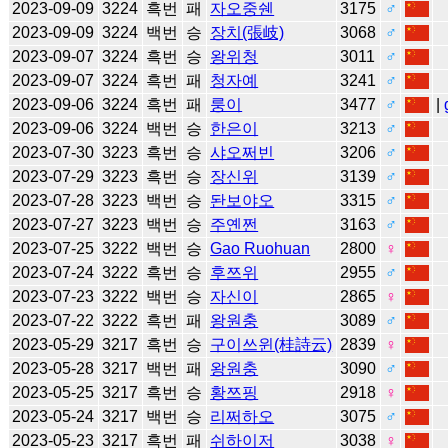
2023-09-09
3224
흑번
패
자오중쉔
3175
♂
2023-09-09
3224
백번
승
장치(張岐)
3068
♂
2023-09-07
3224
흑번
승
왕위청
3011
♂
2023-09-07
3224
흑번
패
청자예
3241
♂
2023-09-06
3224
흑번
패
룽이
3477
♂
|
2023-09-06
3224
백번
승
한은이
3213
♂
2023-07-30
3223
흑번
승
샤오쩌빈
3206
♂
2023-07-29
3223
흑번
승
장신위
3139
♂
2023-07-28
3223
백번
승
돤보야오
3315
♂
2023-07-27
3223
백번
승
주옌쩐
3163
♂
2023-07-25
3222
백번
승
Gao Ruohuan
2800
♀
2023-07-24
3222
흑번
승
후쯔위
2955
♂
2023-07-23
3222
백번
승
자신이
2865
♀
2023-07-22
3222
흑번
패
왕원충
3089
♂
2023-05-29
3217
흑번
승
구이쓰윈(桂詩云)
2839
♀
2023-05-28
3217
백번
패
왕원충
3090
♂
2023-05-25
3217
흑번
승
황쯔핑
2918
♀
2023-05-24
3217
백번
승
리쩌하오
3075
♂
2023-05-23
3217
흑번
패
쉬하이저
3038
♀