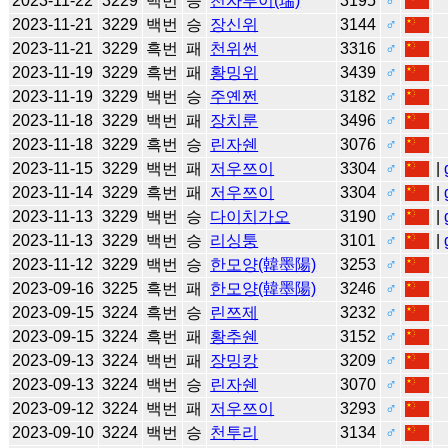
2023-11-22
3229
백번
승
천자루이(瑞)
3195
♂
2023-11-21
3229
백번
승
장신위
3144
♂
2023-11-21
3229
흑번
패
천위썬
3316
♂
2023-11-19
3229
흑번
패
황밍위
3439
♂
2023-11-19
3229
백번
승
주옌쩐
3182
♂
2023-11-18
3229
백번
패
장치룬
3496
♂
2023-11-18
3229
흑번
승
린자쉔
3076
♂
2023-11-15
3229
백번
패
저우쯔이
3304
♂
|
2023-11-14
3229
흑번
패
저우쯔이
3304
♂
|
2023-11-13
3229
백번
승
다이치가오
3190
♂
|
2023-11-13
3229
백번
승
리싱퉁
3101
♂
|
2023-11-12
3229
백번
승
한모양(韓墨陽)
3253
♂
2023-09-16
3225
흑번
패
한모양(韓墨陽)
3246
♂
2023-09-15
3224
흑번
승
린쯔제
3232
♂
2023-09-15
3224
흑번
패
황추쉔
3152
♂
2023-09-13
3224
백번
패
장밍캉
3209
♂
2023-09-13
3224
백번
승
린자쉔
3070
♂
2023-09-12
3224
백번
패
저우쯔이
3293
♂
2023-09-10
3224
백번
승
천투리
3134
♂