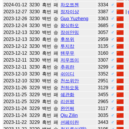
2024-01-12
3230
흑번
패
차오쯔젠
3334
♂
2023-12-27
3230
흑번
패
정자이샹
3387
♂
|
2023-12-26
3230
백번
승
Guo Yuzheng
3363
♂
2023-12-24
3230
백번
승
왕싱하오
3685
♂
2023-12-13
3230
백번
승
장쉬안밍
3057
♂
2023-12-13
3230
흑번
승
후쯔위
2959
♂
2023-12-12
3230
백번
승
투지캉
3135
♂
2023-12-12
3230
흑번
패
톈무무
3160
♂
2023-12-11
3230
백번
패
저우쯔이
3307
♂
2023-12-11
3230
흑번
승
추위란
3299
♂
2023-12-10
3230
흑번
패
쉬이디
3352
♂
2023-12-10
3230
백번
승
천쓰위안
2951
♂
2023-11-26
3229
백번
승
천하오둥
3129
♂
2023-11-25
3229
백번
패
쉐관화
3455
♂
2023-11-25
3229
흑번
승
리쉰펑
2965
♂
2023-11-24
3229
백번
승
완언쩌
3117
♂
2023-11-24
3229
흑번
패
Qiu Zilin
3035
♂
2023-11-22
3229
흑번
패
션페이란
3443
♂