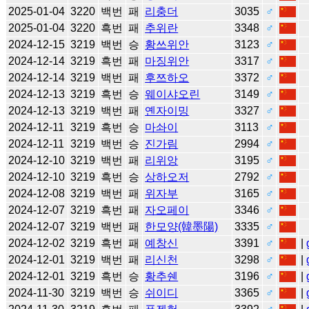
2025-01-04
3220
백번
패
리충더
3035
♂
2025-01-04
3220
흑번
패
추위란
3348
♂
2024-12-15
3219
백번
승
황쓰위안
3123
♂
2024-12-14
3219
흑번
패
마징위안
3317
♂
2024-12-14
3219
백번
패
후쯔하오
3372
♂
2024-12-13
3219
흑번
승
웨이샤오린
3149
♂
2024-12-13
3219
백번
패
옌자이밍
3327
♂
2024-12-11
3219
흑번
승
마솨이
3113
♂
2024-12-11
3219
백번
승
진가림
2994
♂
2024-12-10
3219
백번
패
리위앙
3195
♂
2024-12-10
3219
흑번
승
상하오저
2792
♂
2024-12-08
3219
백번
패
위자부
3165
♂
2024-12-07
3219
흑번
패
자오페이
3346
♂
2024-12-07
3219
백번
패
한모양(韓墨陽)
3335
♂
2024-12-02
3219
흑번
패
예창신
3391
♂
|
2024-12-01
3219
백번
패
리신천
3298
♂
|
2024-12-01
3219
흑번
승
황추쉔
3196
♂
|
2024-11-30
3219
백번
승
쉬이디
3365
♂
|