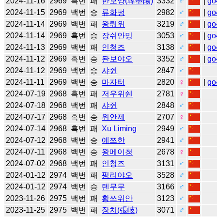
2024-11-16
2969
흑번
패
한모양(韓墨陽)
3332
♂
|
go
2024-11-15
2969
백번
승
류화펑
2982
♂
|
go
2024-11-14
2969
백번
패
왕뤄위
3219
♂
|
go
2024-11-14
2969
흑번
승
장쉬안밍
3053
♂
|
go
2024-11-13
2969
백번
패
인청즈
3138
♂
|
go
2024-11-12
2969
흑번
승
돤보야오
3352
♂
|
go
2024-11-12
2969
백번
승
샤쥔
2847
♂
2024-11-11
2969
백번
승
마자터
2820
♀
|
go
2024-07-19
2968
흑번
패
저우위쉔
2781
♀
2024-07-18
2968
백번
패
샤쥔
2848
♂
2024-07-17
2968
흑번
승
위안제
2707
♀
2024-07-14
2968
흑번
패
Xu Liming
2949
♂
2024-07-12
2968
백번
승
예쯔한
2941
♂
2024-07-11
2968
백번
승
왕메이청
2678
♀
2024-07-02
2968
백번
패
인청즈
3131
♂
2024-01-12
2974
백번
패
펑리야오
3528
♂
2024-01-12
2974
백번
승
톈무무
3166
♂
2023-11-26
2975
백번
패
황쓰위안
3123
♂
2023-11-25
2975
백번
패
장치(張岐)
3071
♂