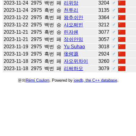
2023-11-24
2975
백번
패
리위앙
3204
♂
2023-11-24
2975
흑번
승
천투리
3135
♂
2023-11-22
2975
흑번
패
왕추쉬안
3364
♂
2023-11-22
2975
백번
승
샤오쩌빈
3212
♂
2023-11-21
2975
흑번
승
린자쉔
3077
♂
2023-11-21
2975
백번
패
장쉬안밍
3057
♂
2023-11-19
2975
백번
승
Yu Suhao
3018
♂
2023-11-19
2975
흑번
패
张何源
2924
♂
2023-11-18
2975
흑번
패
자오위차이
3260
♂
2023-11-18
2975
백번
패
리쩌하오
3079
♂
문의
Rémi Coulom
. Powered by
joedb, the C++ database
.