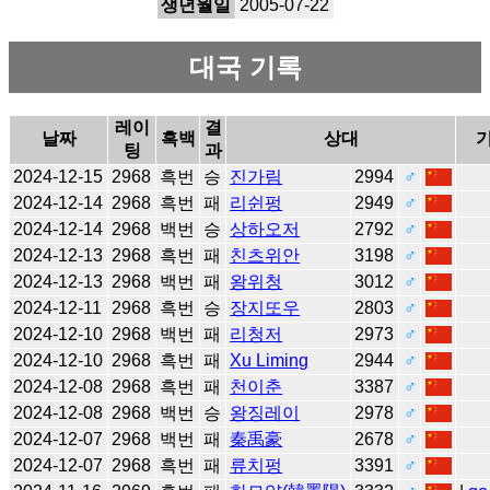
생년월일
2005-07-22
대국 기록
레이
결
날짜
흑백
상대
팅
과
2024-12-15
2968
흑번
승
진가림
2994
♂
2024-12-14
2968
흑번
패
리쉰펑
2949
♂
2024-12-14
2968
백번
승
상하오저
2792
♂
2024-12-13
2968
흑번
패
친츠위안
3198
♂
2024-12-13
2968
백번
패
왕위청
3012
♂
2024-12-11
2968
흑번
승
장지또우
2803
♂
2024-12-10
2968
백번
패
리청저
2973
♂
2024-12-10
2968
흑번
패
Xu Liming
2944
♂
2024-12-08
2968
흑번
패
천이춘
3387
♂
2024-12-08
2968
백번
승
왕징레이
2978
♂
2024-12-07
2968
백번
패
秦禹豪
2678
♂
2024-12-07
2968
흑번
패
류치펑
3391
♂