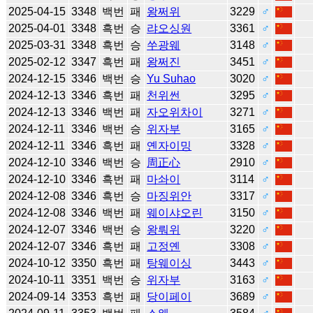
2025-04-15
3348
백번
패
왕쩌위
3229
♂
2025-04-01
3348
흑번
승
랴오싱원
3361
♂
2025-03-31
3348
흑번
승
쑤광웨
3148
♂
2025-02-12
3347
흑번
패
왕쩌진
3451
♂
2024-12-15
3346
백번
승
Yu Suhao
3020
♂
2024-12-13
3346
흑번
패
천위썬
3295
♂
2024-12-13
3346
백번
패
자오위차이
3271
♂
2024-12-11
3346
백번
승
위자부
3165
♂
2024-12-11
3346
흑번
패
옌자이밍
3328
♂
2024-12-10
3346
백번
승
周正心
2910
♂
2024-12-10
3346
흑번
패
마솨이
3114
♂
2024-12-08
3346
흑번
승
마징위안
3317
♂
2024-12-08
3346
백번
패
웨이샤오린
3150
♂
2024-12-07
3346
백번
승
왕뤄위
3220
♂
2024-12-07
3346
흑번
패
고정옌
3308
♂
2024-10-12
3350
흑번
패
탕웨이싱
3443
♂
2024-10-11
3351
백번
승
위자부
3163
♂
2024-09-14
3353
흑번
패
당이페이
3689
♂