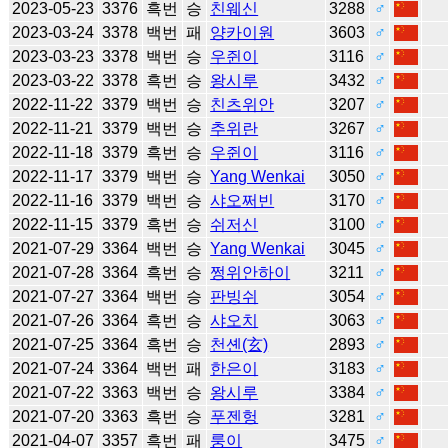
2023-05-23
3376
흑번
승
친웨신
3288
♂
2023-03-24
3378
백번
패
양카이원
3603
♂
2023-03-23
3378
백번
승
우쥔이
3116
♂
2023-03-22
3378
흑번
승
왕시루
3432
♂
2022-11-22
3379
백번
승
친츠위안
3207
♂
2022-11-21
3379
백번
승
추위란
3267
♂
2022-11-18
3379
흑번
승
우쥔이
3116
♂
2022-11-17
3379
백번
승
Yang Wenkai
3050
♂
2022-11-16
3379
백번
승
샤오쩌빈
3170
♂
2022-11-15
3379
흑번
승
쉬저신
3100
♂
2021-07-29
3364
백번
승
Yang Wenkai
3045
♂
2021-07-28
3364
흑번
승
쩡위안하이
3211
♂
2021-07-27
3364
백번
승
판빙쉬
3054
♂
2021-07-26
3364
흑번
승
샤오치
3063
♂
2021-07-25
3364
흑번
승
천셴(玄)
2893
♂
2021-07-24
3364
백번
패
한은이
3183
♂
2021-07-22
3363
백번
승
왕시루
3384
♂
2021-07-20
3363
흑번
승
푸젠헝
3281
♂
2021-04-07
3357
흑번
패
룽이
3475
♂