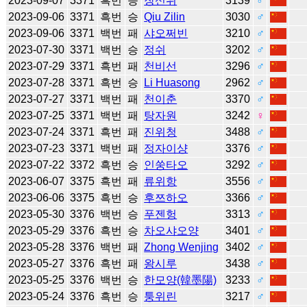
2023-09-07
3371
흑번
승
장신위
3139
♂
2023-09-06
3371
흑번
승
Qiu Zilin
3030
♂
2023-09-06
3371
백번
패
샤오쩌빈
3210
♂
2023-07-30
3371
백번
승
정쉬
3202
♂
2023-07-29
3371
흑번
패
천비선
3296
♂
2023-07-28
3371
흑번
승
Li Huasong
2962
♂
2023-07-27
3371
백번
패
천이춘
3370
♂
2023-07-25
3371
백번
패
탕자원
3242
♀
2023-07-24
3371
흑번
패
진위청
3488
♂
2023-07-23
3371
백번
패
정자이샹
3376
♂
2023-07-22
3372
흑번
승
인쑹타오
3292
♂
2023-06-07
3375
흑번
패
류위항
3556
♂
2023-06-06
3375
흑번
승
후쯔하오
3366
♂
2023-05-30
3376
백번
승
푸젠헝
3313
♂
2023-05-29
3376
흑번
승
차오샤오양
3401
♂
2023-05-28
3376
백번
패
Zhong Wenjing
3402
♂
2023-05-27
3376
흑번
패
왕시루
3438
♂
2023-05-25
3376
백번
승
한모양(韓墨陽)
3233
♂
2023-05-24
3376
흑번
승
퉁위린
3217
♂