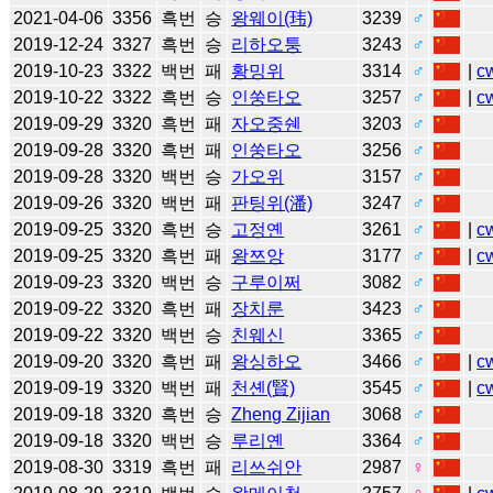
2021-04-06
3356
흑번
승
왕웨이(玮)
3239
♂
2019-12-24
3327
흑번
승
리하오퉁
3243
♂
2019-10-23
3322
백번
패
황밍위
3314
♂
|
c
2019-10-22
3322
흑번
승
인쑹타오
3257
♂
|
c
2019-09-29
3320
흑번
패
자오중쉔
3203
♂
2019-09-28
3320
흑번
패
인쑹타오
3256
♂
2019-09-28
3320
백번
승
가오위
3157
♂
2019-09-26
3320
백번
패
판팅위(潘)
3247
♂
2019-09-25
3320
흑번
승
고정옌
3261
♂
|
c
2019-09-25
3320
흑번
패
왕쯔앙
3177
♂
|
c
2019-09-23
3320
백번
승
구루이쩌
3082
♂
2019-09-22
3320
흑번
패
장치룬
3423
♂
2019-09-22
3320
백번
승
친웨신
3365
♂
2019-09-20
3320
흑번
패
왕싱하오
3466
♂
|
c
2019-09-19
3320
백번
패
천셴(賢)
3545
♂
|
c
2019-09-18
3320
흑번
승
Zheng Zijian
3068
♂
2019-09-18
3320
백번
승
루리옌
3364
♂
2019-08-30
3319
흑번
패
리쓰쉬안
2987
♀