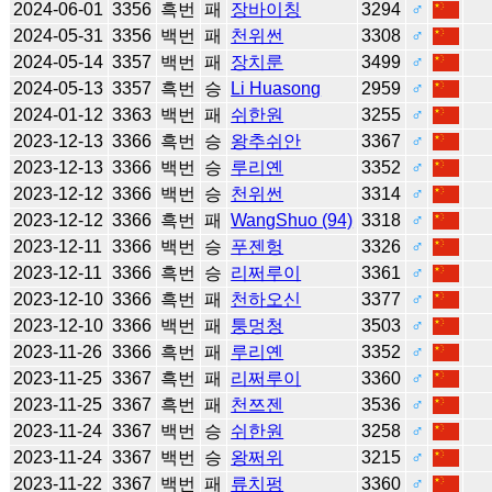
2024-06-01
3356
흑번
패
장바이칭
3294
♂
2024-05-31
3356
백번
패
천위썬
3308
♂
2024-05-14
3357
백번
패
장치룬
3499
♂
2024-05-13
3357
흑번
승
Li Huasong
2959
♂
2024-01-12
3363
백번
패
쉬한원
3255
♂
2023-12-13
3366
흑번
승
왕추쉬안
3367
♂
2023-12-13
3366
백번
승
루리옌
3352
♂
2023-12-12
3366
백번
승
천위썬
3314
♂
2023-12-12
3366
흑번
패
WangShuo (94)
3318
♂
2023-12-11
3366
백번
승
푸젠헝
3326
♂
2023-12-11
3366
흑번
승
리쩌루이
3361
♂
2023-12-10
3366
흑번
패
천하오신
3377
♂
2023-12-10
3366
백번
패
퉁멍청
3503
♂
2023-11-26
3366
흑번
패
루리옌
3352
♂
2023-11-25
3367
흑번
패
리쩌루이
3360
♂
2023-11-25
3367
흑번
패
천쯔젠
3536
♂
2023-11-24
3367
백번
승
쉬한원
3258
♂
2023-11-24
3367
백번
승
왕쩌위
3215
♂
2023-11-22
3367
백번
패
류치펑
3360
♂