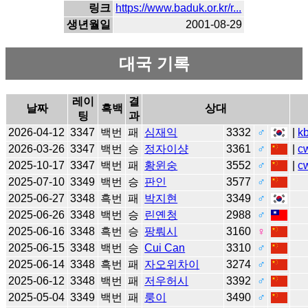
링크
https://www.baduk.or.kr/r...
생년월일
2001-08-29
대국 기록
레이
결
날짜
흑백
상대
팅
과
2026-04-12
3347
백번
패
심재익
3332
♂
|
k
2026-03-26
3347
백번
승
정자이샹
3361
♂
|
c
2025-10-17
3347
백번
패
황윈숭
3552
♂
|
c
2025-07-10
3349
백번
승
판인
3577
♂
2025-06-27
3348
흑번
패
박지현
3349
♂
2025-06-26
3348
백번
승
린옌청
2988
♂
2025-06-16
3348
흑번
승
팡뤄시
3160
♀
2025-06-15
3348
백번
승
Cui Can
3310
♂
2025-06-14
3348
흑번
패
자오위차이
3274
♂
2025-06-12
3348
백번
패
저우허시
3392
♂
2025-05-04
3349
백번
패
룽이
3490
♂