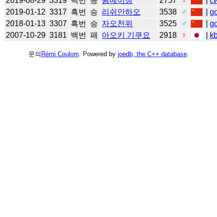
2019-08-29
3319
백번
승
왕메이청
2757
♀
|
c
2019-01-12
3317
흑번
승
리쉬안하오
3538
♂
|
g
2018-01-13
3307
흑번
승
자오천위
3525
♂
|
g
2007-10-29
3181
백번
패
아오키 기쿠요
2918
♀
|
k
문의
Rémi Coulom
. Powered by
joedb, the C++ database
.