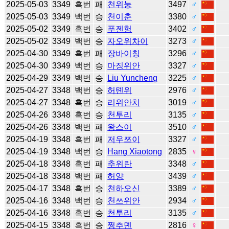
2025-05-03
3349
흑번
패
천위눙
3497
♂
2025-05-03
3349
백번
승
천이춘
3380
♂
2025-05-02
3349
흑번
승
푸젠헝
3402
♂
2025-05-02
3349
백번
승
자오위차이
3273
♂
2025-04-30
3349
흑번
패
장바이칭
3296
♂
2025-04-30
3349
백번
승
마징위안
3327
♂
2025-04-29
3349
백번
승
Liu Yuncheng
3225
♂
2025-04-27
3348
백번
승
허톈위
2976
♂
2025-04-27
3348
흑번
승
리위안치
3019
♂
2025-04-26
3348
흑번
승
천투리
3135
♂
2025-04-26
3348
백번
패
왕스이
3510
♂
2025-04-19
3348
흑번
패
저우쯔이
3327
♂
2025-04-19
3348
백번
승
Hang Xiaotong
2835
♀
2025-04-18
3348
흑번
패
추위란
3348
♂
2025-04-18
3348
백번
패
허양
3439
♂
2025-04-17
3348
흑번
승
천하오신
3389
♂
2025-04-16
3348
백번
승
천쓰위안
2934
♂
2025-04-16
3348
흑번
승
천투리
3135
♂
2025-04-15
3348
흑번
승
쩡추뎬
2816
♀