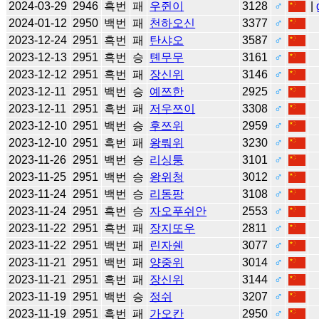
2024-03-29
2946
흑번
패
우쥔이
3128
♂
|
2024-01-12
2950
백번
패
천하오신
3377
♂
2023-12-24
2951
흑번
패
탄샤오
3587
♂
2023-12-13
2951
흑번
승
톈무무
3161
♂
2023-12-12
2951
흑번
패
장신위
3146
♂
2023-12-11
2951
백번
승
예쯔한
2925
♂
2023-12-11
2951
흑번
패
저우쯔이
3308
♂
2023-12-10
2951
백번
승
후쯔위
2959
♂
2023-12-10
2951
흑번
패
왕뤄위
3230
♂
2023-11-26
2951
백번
승
리싱퉁
3101
♂
2023-11-25
2951
백번
승
왕위청
3012
♂
2023-11-24
2951
백번
승
리동팡
3108
♂
2023-11-24
2951
흑번
승
자오푸쉬안
2553
♂
2023-11-22
2951
흑번
패
장지또우
2811
♂
2023-11-22
2951
백번
패
린자쉔
3077
♂
2023-11-21
2951
백번
패
양중위
3014
♂
2023-11-21
2951
흑번
패
장신위
3144
♂
2023-11-19
2951
백번
승
정쉬
3207
♂
2023-11-19
2951
흑번
패
가오칸
2950
♂