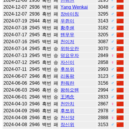
2024-12-08
2936
흑번
패
천위썬
3295
♂
2024-12-07
2936
백번
패
Yang Wenkai
3048
♂
2024-12-07
2936
흑번
패
장바이칭
3295
♂
2024-07-19
2944
흑번
패
우쥔이
3143
♂
2024-07-18
2945
백번
패
황추쉔
3182
♂
2024-07-17
2945
흑번
패
톈무무
3205
♂
2024-07-16
2945
백번
패
천이저
3087
♂
2024-07-14
2945
흑번
승
위하오란
3070
♂
2024-07-13
2945
백번
승
덩요우자
2849
♀
2024-07-12
2945
흑번
승
자신이
2858
♀
2024-07-11
2945
백번
승
후쯔위
2993
♂
2024-06-07
2946
흑번
패
리동팡
3123
♂
2024-06-06
2946
백번
패
한줘란
3156
♂
2024-06-03
2946
흑번
승
왕하오톈
2994
♂
2024-06-01
2946
백번
승
王鸿念
2833
♂
2024-04-10
2946
흑번
패
천만치
2867
♀
2024-04-09
2946
흑번
패
후쯔위
2978
♂
2024-04-08
2946
흑번
승
천신양
2888
♀
2024-04-08
2946
백번
패
장신위
3153
♂