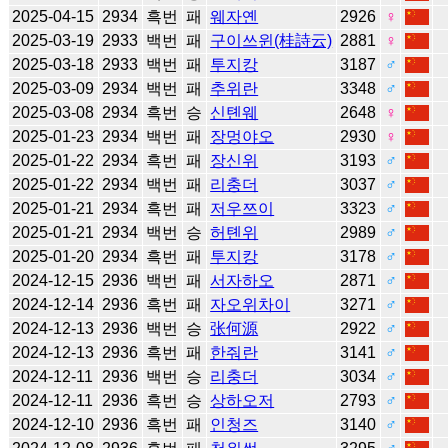
2025-04-15
2934
흑번
패
웨자옌
2926
♀
2025-03-19
2933
백번
패
구이쓰윈(桂詩云)
2881
♀
2025-03-18
2933
백번
패
투지캉
3187
♂
2025-03-09
2934
백번
패
추위란
3348
♂
2025-03-08
2934
흑번
승
신톈웨
2648
♀
2025-01-23
2934
백번
패
장멍야오
2930
♀
2025-01-22
2934
흑번
패
장신위
3193
♂
2025-01-22
2934
백번
패
리충더
3037
♂
2025-01-21
2934
흑번
패
저우쯔이
3323
♂
2025-01-21
2934
백번
승
허톈위
2989
♂
2025-01-20
2934
흑번
패
투지캉
3178
♂
2024-12-15
2936
백번
패
서자하오
2871
♂
2024-12-14
2936
흑번
패
자오위차이
3271
♂
2024-12-13
2936
백번
승
张何源
2922
♂
2024-12-13
2936
흑번
패
한줘란
3141
♂
2024-12-11
2936
백번
승
리충더
3034
♂
2024-12-11
2936
흑번
승
상하오저
2793
♂
2024-12-10
2936
흑번
패
인청즈
3140
♂