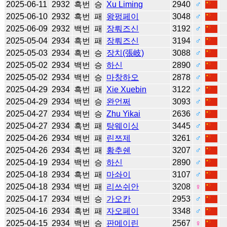
2025-06-11
2932
흑번
승
Xu Liming
2940
♂
2025-06-10
2932
흑번
패
왕펑페이
3048
♂
2025-06-09
2932
백번
패
장뤄즈신
3192
♂
2025-05-04
2934
흑번
패
장뤄즈신
3194
♂
2025-05-03
2934
흑번
승
장치(張岐)
3088
♂
2025-05-02
2934
백번
승
하신
2890
♂
2025-05-02
2934
백번
승
마창하오
2878
♂
2025-04-29
2934
흑번
패
Xie Xuebin
3122
♂
2025-04-29
2934
백번
승
완언쩌
3093
♂
2025-04-27
2934
백번
승
Zhu Yikai
2636
♂
2025-04-27
2934
흑번
패
탕웨이싱
3445
♂
2025-04-26
2934
백번
패
린쯔제
3261
♂
2025-04-26
2934
흑번
패
황추쉔
3207
♂
2025-04-19
2934
백번
승
하신
2890
♂
2025-04-18
2934
흑번
패
마솨이
3107
♂
2025-04-18
2934
백번
패
리쓰쉬안
3208
♀
2025-04-17
2934
백번
승
가오칸
2953
♂
2025-04-16
2934
흑번
패
자오페이
3348
♂
2025-04-15
2934
백번
승
판메이린
2567
♀