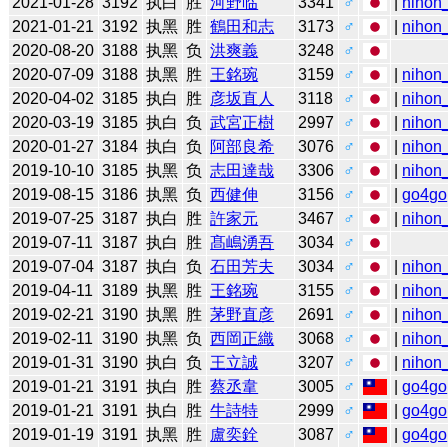
2021-01-28
3192
执白
胜
河野临
3341
♂
|
nihon_
2021-01-21
3192
执黑
胜
鶴田和志
3173
♂
|
nihon_
2020-08-20
3188
执黑
负
洪爽義
3248
♂
2020-07-09
3188
执黑
胜
王銘琬
3159
♂
|
nihon_
2020-04-02
3185
执白
胜
彦坂直人
3118
♂
|
nihon_
2020-03-19
3185
执白
负
武宮正樹
2997
♂
|
nihon_
2020-01-27
3184
执白
负
阿部良希
3076
♂
|
nihon_
2019-10-10
3185
执黑
负
志田達哉
3306
♂
|
nihon_
2019-08-15
3186
执黑
负
西健伸
3156
♂
|
go4go
2019-07-25
3187
执白
胜
許家元
3467
♂
|
nihon_
2019-07-11
3187
执白
胜
髙嶋湧吾
3034
♂
2019-07-04
3187
执白
负
石田芳夫
3034
♂
|
nihon_
2019-04-11
3189
执黑
胜
王銘琬
3155
♂
|
nihon_
2019-02-21
3190
执黑
胜
茅野直彦
2691
♂
|
nihon_
2019-02-11
3190
执黑
负
西岡正織
3068
♂
|
nihon_
2019-01-31
3190
执白
负
王立誠
3207
♂
|
nihon_
2019-01-21
3191
执白
胜
蔡丞韋
3005
♂
|
go4go
2019-01-21
3191
执白
胜
牛詩特
2999
♂
|
go4go
2019-01-19
3191
执黑
胜
盧奕銓
3087
♂
|
go4go