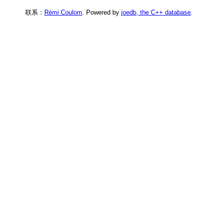
联系：
Rémi Coulom
. Powered by
joedb, the C++ database
.