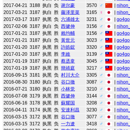
2017-04-21
3188
执白
负
谢尔豪
3570
♂
|
nihon_
2017-03-21
3187
执白
胜
藤泽里菜
3165
♀
|
nihon_
2017-03-17
3187
执黑
负
六浦雄太
3231
♂
|
go4go
2017-02-06
3187
执白
负
西健伸
3156
♂
|
nihon_
2017-01-21
3187
执黑
胜
賴均輔
3156
♂
|
go4go
2017-01-21
3187
执白
负
黃世元
3023
♂
|
go4go
2017-01-20
3187
执黑
胜
許皓鋐
3320
♂
|
go4go
2017-01-20
3187
执黑
胜
李維
3139
♂
|
go4go
2017-01-19
3187
执白
胜
蔡丞韋
3045
♂
|
go4go
2017-01-19
3187
执黑
胜
簡靖庭
3217
♂
|
go4go
2016-09-15
3181
执黑
负
村川大介
3305
♂
|
nihon_
2016-08-30
3180
执白
负
谷口徹
3087
♂
|
nihon_
2016-07-21
3180
执白
胜
小林觉
3210
♂
|
nihon_
2016-07-08
3179
执黑
胜
西健伸
3144
♂
|
nihon_
2016-06-16
3178
执黑
胜
蘇耀国
3208
♂
|
nihon_
2016-04-11
3174
执黑
负
安達利昌
3230
♂
|
nihon_
2016-03-15
3172
执黑
胜
谷口徹
3077
♂
|
nihon_
2016-03-15
3172
执黑
负
一力遼
3418
♂
|
nihon_