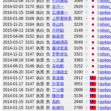
2016-02-08
3170
执白
胜
竹内康祐
3069
♂
|
nihon_
2016-02-03
3170
执白
胜
吉川一
2929
♂
|
nihon_
2016-01-15
3168
执白
负
広瀬優一
3207
♂
|
go4go
2016-01-08
3168
执白
胜
上野愛咲美
3081
♀
|
go4go
2015-11-21
3164
执白
负
寺山怜
3229
♂
|
nihon_
2015-08-13
3158
执白
负
片冈聪
3149
♂
|
nihon_
2015-04-09
3152
执白
胜
杨嘉荣
2936
♂
|
go4go
2015-03-17
3151
执白
负
髙嶋湧吾
3049
♂
|
go4go
2014-11-15
3147
执黑
负
藤泽里菜
3105
♀
|
nihon_
2014-11-11
3147
执白
负
芝野虎丸
3321
♂
|
nihon_
2014-08-18
3146
执黑
负
一力遼
3383
♂
|
go4go
2014-06-21
3146
执白
负
吴柏毅
3152
♂
|
go4go
2014-06-20
3147
执黑
胜
六浦雄太
3190
♂
|
go4go
2014-01-17
3147
执白
负
黃道隆
2912
♂
|
go4go
2014-01-17
3147
执黑
胜
許育祺
3051
♂
|
go4go
2014-01-16
3147
执白
胜
丁少傑
2808
♂
|
go4go
2014-01-16
3147
执黑
胜
陳祈睿
3136
♂
|
go4go
2014-01-15
3147
执黑
胜
高昀
2948
♂
|
go4go
2014-01-15
3147
执黑
胜
俞俐均
2790
♀
|
go4go