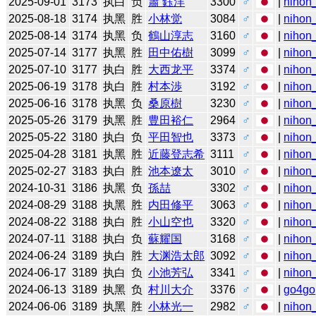
2025-09-01
3173
执白
负
蕭 鈺洋
3300
♂
|
nihon_
2025-08-18
3174
执黑
胜
小林觉
3084
♂
|
nihon_
2025-08-14
3174
执黑
负
鶴山淳志
3160
♂
|
nihon_
2025-07-14
3177
执黑
胜
田中佑樹
3099
♂
|
nihon_
2025-07-10
3177
执白
胜
大西龙平
3374
♂
|
nihon_
2025-06-19
3178
执白
胜
村本渉
3192
♂
|
nihon_
2025-06-16
3178
执黑
负
桑原樹
3230
♂
|
nihon_
2025-05-26
3179
执黑
胜
豊田裕仁
2964
♂
|
nihon_
2025-05-22
3180
执白
负
平田智也
3373
♂
|
nihon_
2025-04-28
3181
执黑
胜
近藤登志希
3111
♂
|
nihon_
2025-02-27
3183
执白
胜
池本遼太
3010
♂
|
nihon_
2024-10-31
3186
执黑
负
孫喆
3302
♂
|
nihon_
2024-08-29
3188
执黑
胜
内田修平
3063
♂
|
nihon_
2024-08-22
3188
执白
胜
小山空也
3320
♂
|
nihon_
2024-07-11
3188
执白
负
蘇耀国
3168
♂
|
nihon_
2024-06-24
3189
执白
胜
大渊浩太郎
3092
♂
|
nihon_
2024-06-17
3189
执白
负
小池芳弘
3341
♂
|
nihon_
2024-06-13
3189
执黑
负
村川大介
3376
♂
|
go4go
2024-06-06
3189
执黑
胜
小林光一
2982
♂
|
nihon_