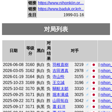
链接
https://www.nihonkiin.or....
链接
https://www.baduk.or.kr/r...
生日
1999-01-16
对局列表
对
等级
局
日期
黑白
对手
分
结
果
2026-06-08
3160
执白
负
羽根直樹
3219
♂
|
nihon_
2026-03-05
3162
执白
负
吉田透真
2978
♂
|
nihon_
2026-01-19
3164
执白
负
寺山怜
3155
♂
|
nihon_
2025-10-23
3169
执白
负
王立誠
3196
♂
|
nihon_
2025-10-02
3170
执黑
负
關航太郞
3310
♂
|
nihon_
2025-09-25
3171
执白
胜
堀本满成
3025
♂
|
nihon_
2025-09-22
3171
执白
胜
山田拓自
3042
♂
|
nihon_
2025-09-17
3171
执黑
负
蕭 鈺洋
3300
♂
|
nihon_