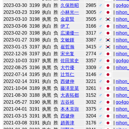
2023-03-30
3199
执白
胜
久保胜昭
2985
♂
|
go4go
2023-03-23
3199
执白
胜
小林光一
3005
♂
|
nihon_
2023-03-10
3198
执黑
负
金庭賢
3505
♂
|
nihon_
2023-03-06
3198
执白
胜
伊了
3166
♂
|
nihon_
2023-02-20
3198
执白
负
広瀬優一
3317
♂
|
nihon_
2023-01-27
3198
执白
负
文敏鍾
3387
♂
|
nihon_
2023-01-15
3197
执白
负
崔哲瀚
3415
♂
|
nihon_
2022-12-26
3197
执白
胜
宋光复
2774
♂
|
nihon_
2022-10-03
3197
执黑
胜
佐田篤史
3357
♂
|
go4go
2022-08-25
3196
执黑
负
大竹優
3309
♂
|
nihon_
2022-07-14
3195
执白
胜
辻笃仁
3146
♂
2022-02-14
3191
执白
负
西健伸
3221
♂
|
nihon_
2021-10-04
3189
执黑
负
藤泽里菜
3261
♀
|
nihon_
2021-08-30
3188
执黑
负
大表拓都
3152
♂
|
nihon_
2021-05-27
3190
执黑
胜
古谷裕
3032
♂
|
go4go
2021-04-01
3191
执黑
负
本木克弥
3375
♂
|
nihon_
2021-03-15
3191
执黑
负
西健伸
3204
♂
|
nihon_
2021-03-08
3191
执白
胜
趙善津
3176
♂
|
nihon_