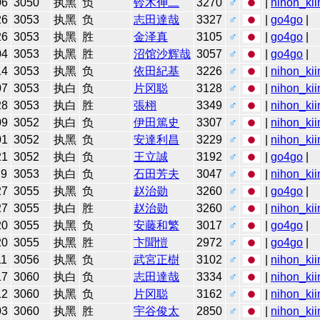
06
3050
执黑
负
铃木伸二
3270
♂
|
nihon_kii
26
3053
执黑
负
志田達哉
3327
♂
|
go4go
|
26
3053
执黑
胜
金泽真
3105
♂
|
go4go
|
04
3053
执黑
胜
沼馆沙辉哉
3057
♂
|
go4go
|
14
3053
执黑
负
依田紀基
3226
♂
|
nihon_kii
07
3053
执白
负
片冈聪
3128
♂
|
nihon_kii
28
3053
执白
胜
張栩
3349
♂
|
nihon_kii
09
3052
执白
负
伊田篤史
3307
♂
|
nihon_kii
01
3052
执黑
负
安達利昌
3229
♂
|
nihon_kii
21
3052
执白
负
王立誠
3192
♂
|
go4go
|
19
3053
执白
负
石田芳夫
3047
♂
|
nihon_kii
27
3055
执黑
负
赵治勋
3260
♂
|
go4go
|
27
3055
执白
胜
赵治勋
3260
♂
|
nihon_kii
20
3055
执黑
负
安藤和繁
3017
♂
|
go4go
|
20
3055
执黑
胜
卞聞愷
2972
♂
|
go4go
|
11
3056
执黑
负
武宮正樹
3102
♂
|
nihon_kii
17
3060
执白
负
志田達哉
3334
♂
|
nihon_kii
12
3060
执黑
负
片冈聪
3162
♂
|
nihon_kii
03
3060
执黑
胜
宇谷俊太
2850
♂
|
nihon_kii