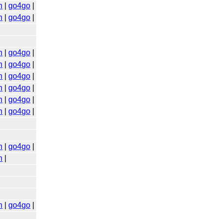
n
|
go4go
|
n
|
go4go
|
n
|
go4go
|
n
|
go4go
|
n
|
go4go
|
n
|
go4go
|
n
|
go4go
|
n
|
go4go
|
n
|
go4go
|
n
|
n
|
go4go
|