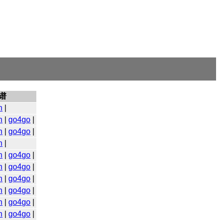
谱
n
|
n
|
go4go
|
n
|
go4go
|
n
|
n
|
go4go
|
n
|
go4go
|
n
|
go4go
|
n
|
go4go
|
n
|
go4go
|
n
|
go4go
|