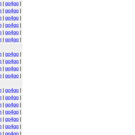
n
|
go4go
|
n
|
go4go
|
n
|
go4go
|
n
|
go4go
|
n
|
go4go
|
n
|
go4go
|
n
|
go4go
|
n
|
go4go
|
n
|
go4go
|
n
|
go4go
|
n
|
go4go
|
n
|
go4go
|
n
|
go4go
|
n
|
go4go
|
n
|
go4go
|
n
|
go4go
|
n
|
go4go
|