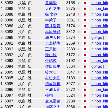
18
3088
执黑
负
首藤瞬
3168
♂
|
nihon_kii
14
3088
执黑
负
大西龙平
3375
♂
|
nihon_kii
23
3088
执白
胜
徐 文燕
2948
♀
|
nihon_kii
19
3088
执黑
胜
牛荣子
3031
♀
|
nihon_kii
02
3088
执白
负
藤井浩貴
3174
♂
|
nihon_kii
15
3088
执白
负
高尾紳路
3312
♂
|
nihon_kii
08
3088
执白
负
濑户大树
3274
♂
|
go4go
|
22
3092
执白
胜
长岛梢惠
2569
♀
|
nihon_kii
22
3092
执黑
胜
王景怡
2830
♀
|
nihon_kii
22
3092
执白
负
寺山怜
3172
♂
|
nihon_kii
24
3093
执黑
负
張瑞傑
3192
♂
|
nihon_kii
30
3094
执白
负
佐田篤史
3364
♂
|
go4go
|
02
3095
执黑
胜
铃木步
3047
♀
|
nihon_kii
25
3095
执白
胜
村松大樹
3183
♂
|
nihon_kii
21
3095
执白
负
清成哲也
3077
♂
|
nihon_kii
25
3096
执黑
负
三浦太郎
3272
♂
|
nihon_kii
21
3097
执黑
胜
張栩
3324
♂
|
nihon_kii
17
3097
执白
胜
麦克雷蒙
2989
♂
|
nihon_kii
24
3097
执白
负
加藤充志
3066
♂
|
nihon_kii