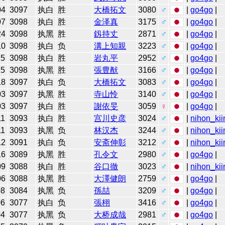
04
3097
执白
胜
大橋拓文
3080
♂
|
go4go
|
07
3098
执白
胜
金泽真
3175
♂
|
go4go
|
24
3098
执黑
胜
釼持丈
2871
♂
|
go4go
|
10
3098
执白
负
溝上知親
3223
♂
|
go4go
|
15
3098
执白
胜
岩丸平
2952
♂
|
go4go
|
15
3098
执黑
胜
張豊猷
3166
♂
|
go4go
|
18
3097
执白
负
大橋拓文
3083
♂
|
go4go
|
03
3097
执黑
胜
寺山怜
3140
♂
|
go4go
|
03
3097
执白
胜
謝依旻
3059
♀
|
go4go
|
11
3093
执白
胜
宫川史彦
3024
♂
|
nihon_kii
11
3093
执黑
负
林汉杰
3244
♂
|
nihon_kii
12
3091
执白
负
安斋伸彰
3212
♂
|
nihon_kii
16
3089
执黑
胜
孔令文
2980
♂
|
go4go
|
09
3088
执白
胜
谷口徹
3023
♂
|
nihon_kii
06
3088
执黑
胜
大澤健朗
2759
♂
|
go4go
|
08
3084
执黑
负
孫喆
3209
♂
|
go4go
|
06
3077
执白
负
張栩
3416
♂
|
go4go
|
04
3077
执黑
负
大桥成哉
2981
♂
|
go4go
|