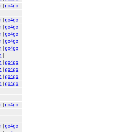
n
|
go4go
|
n
|
go4go
|
n
|
go4go
|
n
|
go4go
|
n
|
go4go
|
n
|
go4go
|
n
|
n
|
go4go
|
n
|
go4go
|
n
|
go4go
|
n
|
go4go
|
n
|
go4go
|
n
|
go4go
|