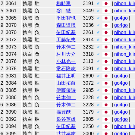
22
3061
执黑
胜
柳時熏
3191
♂
|
nihon_kii
15
3061
执黑
负
谷口徹
3049
♂
|
nihon_kii
25
3065
执黑
负
平田智也
3193
♂
|
go4go
|
19
3070
执黑
负
森田道博
3036
♂
|
go4go
|
12
3070
执白
负
依田紀基
3261
♂
|
nihon_kii
22
3072
执黑
胜
工藤紀夫
2914
♂
|
nihon_kii
28
3073
执黑
负
铃木伸二
3232
♂
|
nihon_kii
10
3074
执白
负
村川大介
3318
♂
|
nihon_kii
27
3076
执黑
负
小林光一
3113
♂
|
nihon_kii
27
3078
执黑
胜
常石隆志
3091
♂
|
nihon_kii
30
3081
执黑
胜
福井正明
2690
♂
|
go4go
|
12
3084
执黑
胜
山田拓自
3072
♂
|
go4go
|
28
3085
执黑
胜
伊藤優詩
2985
♂
|
nihon_kii
17
3086
执白
负
铃木伸二
3228
♂
|
nihon_kii
16
3086
执白
负
铃木伸二
3228
♂
|
go4go
|
12
3090
执黑
胜
張豊猷
3179
♂
|
go4go
|
01
3092
执白
胜
泉谷英雄
2805
♂
|
go4go
|
20
3094
执黑
负
依田紀基
3250
♂
|
nihon_kii
06
3095
执白
胜
武井孝志
3000
♂
|
go4go
|