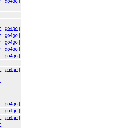
n
|
go4go
|
n
|
go4go
|
n
|
go4go
|
n
|
go4go
|
n
|
go4go
|
n
|
go4go
|
n
|
go4go
|
n
|
n
|
go4go
|
n
|
go4go
|
n
|
go4go
|
n
|