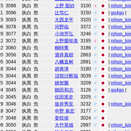
15
3098
执白
胜
上野 梨紗
3100
♀
|
nihon_kii
21
3096
执白
胜
辻笃仁
3150
♂
|
go4go
|
15
3093
执黑
负
大西龙平
3320
♂
|
nihon_kii
06
3078
执黑
负
河野临
3372
♂
|
nihon_kii
29
3077
执白
胜
小池芳弘
3246
♂
|
nihon_kii
12
3072
执黑
胜
上野愛咲美
3195
♀
|
nihon_kii
22
3060
执白
负
柳時熏
3186
♂
|
nihon_kii
20
3056
执白
负
酒井真樹
2863
♂
|
nihon_kii
05
3044
执黑
负
八幡直树
2891
♂
|
nihon_kii
18
3044
执白
负
趙善津
3180
♂
|
nihon_kii
25
3044
执黑
胜
沼馆沙辉哉
3039
♂
|
nihon_kii
25
3044
执黑
负
姚智騰
3209
♂
|
nihon_kii
24
3045
执黑
负
鶴田和志
3126
♂
|
go4go
|
10
3045
执白
负
佐田篤史
3205
♂
29
3046
执白
负
坂井秀至
3232
♂
|
nihon_kii
18
3047
执黑
负
中野 泰宏
3177
♂
27
3048
执黑
胜
姜旼侯
3024
♂
09
3050
执白
胜
大竹英雄
2997
♂
|
nihon_kii