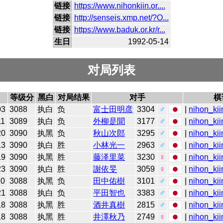
链接
https://www.nihonkiin.or....
链接
http://senseis.xmp.net/?O...
链接
https://www.baduk.or.kr/r...
生日
1992-05-14
对局列表
等级分
黑白
对局结果
对手
棋
03
3088
执白
负
富士田明彦
3304
♂
|
nihon_kii
11
3089
执白
负
外柳是聞
3177
♂
|
nihon_kii
20
3090
执黑
负
秋山次郎
3295
♂
|
nihon_kii
13
3090
执白
胜
小林光一
2963
♂
|
nihon_kii
19
3090
执黑
胜
藤泽里菜
3230
♀
|
nihon_kii
23
3090
执白
胜
謝依旻
3059
♀
|
nihon_kii
10
3088
执黑
负
田中佑樹
3101
♂
|
nihon_kii
21
3088
执白
负
平田智也
3383
♂
|
nihon_kii
18
3088
执黑
胜
酒井真樹
2815
♂
|
nihon_kii
18
3088
执黑
胜
井澤秋乃
2749
♀
|
nihon_kii