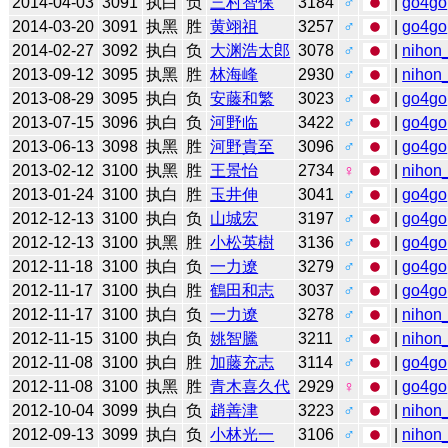
2014-04-03
3091
执白
负
三村智保
3184
♂
|
go4go
2014-03-20
3091
执黑
胜
黄翊祖
3257
♂
|
go4go
2014-02-27
3092
执白
负
大渊浩太郎
3078
♂
|
nihon_
2013-09-12
3095
执黑
胜
林海峰
2930
♂
|
nihon_
2013-08-29
3095
执白
负
安藤和繁
3023
♂
|
go4go
2013-07-15
3096
执白
负
河野临
3422
♂
|
go4go
2013-06-13
3098
执黑
胜
河野貴至
3096
♂
|
go4go
2013-02-12
3100
执黑
胜
王景怡
2734
♀
|
nihon_
2013-01-24
3100
执白
胜
玉井伸
3041
♂
|
go4go
2012-12-13
3100
执白
负
山城宏
3197
♂
|
go4go
2012-12-13
3100
执黑
胜
小松英樹
3136
♂
|
go4go
2012-11-18
3100
执白
负
一力遼
3279
♂
|
go4go
2012-11-17
3100
执白
胜
鶴田和志
3037
♂
|
go4go
2012-11-17
3100
执白
负
一力遼
3278
♂
|
nihon_
2012-11-15
3100
执白
负
姚智騰
3211
♂
|
nihon_
2012-11-08
3100
执白
胜
加藤充志
3114
♂
|
go4go
2012-11-08
3100
执黑
胜
青木喜久代
2929
♀
|
go4go
2012-10-04
3099
执白
负
趙善津
3223
♂
|
nihon_
2012-09-13
3099
执白
负
小林光一
3106
♂
|
nihon_