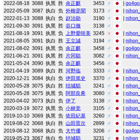
2022-08-18
3088
执黑
胜
余正麒
3453
♂
|
go4go
2022-05-09
3087
执白
负
外柳是聞
3173
♂
|
nihon_
2022-01-13
3088
执白
负
赵治勋
3190
♂
|
nihon_
2021-09-30
3091
执黑
胜
谷口徹
3138
♂
2021-08-19
3091
执黑
负
上野愛咲美
3245
♀
|
nihon_
2021-08-05
3091
执白
胜
王立誠
3194
♂
|
nihon_
2021-08-02
3091
执黑
负
余正麒
3458
♂
|
go4go
2021-06-21
3091
执黑
胜
片冈聪
3082
♂
|
nihon_
2021-05-24
3090
执黑
负
余正麒
3456
♂
2021-04-19
3089
执白
胜
河野临
3333
♂
|
nihon_
2020-12-21
3084
执白
负
伊田篤史
3370
♂
|
nihon_
2020-05-28
3075
执白
胜
结城聪
3241
♂
|
nihon_
2020-05-28
3075
执黑
负
阿部良希
3080
♂
|
nihon_
2020-04-02
3073
执白
负
伊了
3138
♂
|
nihon_
2020-03-19
3072
执黑
负
小林觉
3105
♂
|
nihon_
2019-10-10
3069
执黑
负
依田紀基
3260
♂
|
nihon_
2019-08-22
3068
执白
胜
山田晋次
2899
♂
|
nihon_
2019-08-12
3068
执白
负
大竹優
3206
♂
|
go4go
2019-05-23
3067
执白
负
结城聪
3231
♂
|
nihon_