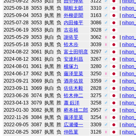
2025-09-22
3053
执白
负
田中伸幸
3122
♂
|
nihon_
2025-09-18
3053
执黑
负
關航太郞
3310
♂
|
nihon_
2025-09-04
3053
执黑
胜
外柳是聞
3163
♂
|
nihon_
2025-07-28
3053
执黑
负
内田修平
3086
♂
|
nihon_
2025-06-19
3053
执白
胜
古谷裕
3028
♂
2025-05-29
3053
执白
负
謝依旻
3062
♀
|
nihon_
2025-05-18
3053
执黑
负
铃木步
3039
♀
|
nihon_
2024-08-22
3061
执白
负
富士田明彦
3297
♂
|
nihon_
2024-08-12
3061
执白
负
安達利昌
3267
♂
|
nihon_
2024-08-01
3061
执黑
胜
横塚力
3280
♂
|
nihon_
2024-06-17
3062
执黑
负
藤泽里菜
3250
♀
|
nihon_
2023-09-21
3069
执白
负
酒井佑規
3359
♂
|
nihon_
2023-09-11
3069
执白
负
佐佐木毅
2828
♂
|
nihon_
2023-06-26
3074
执黑
负
铃木伸二
3275
♂
|
nihon_
2023-04-13
3079
执黑
胜
蕭 鈺洋
3258
♂
|
nihon_
2023-01-30
3082
执黑
胜
桥本雄二郎
2957
♂
|
nihon_
2022-11-26
3084
执黑
负
藤泽里菜
3254
♀
|
nihon_
2022-09-05
3087
执黑
胜
広瀬優一
3309
♂
|
nihon_
2022-08-25
3087
执黑
负
仲邑菫
3126
♀
|
nihon_