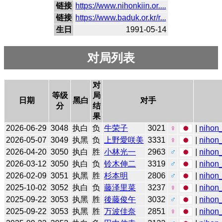
链接
https://www.nihonkiin.or....
链接
https://www.baduk.or.kr/r...
生日
1991-05-14
对局列表
对
等级
局
日期
黑白
对手
分
结
果
2026-06-29
3048
执白
负
牛荣子
3021
♀
|
nihon_
2026-05-07
3049
执黑
负
上野愛咲美
3331
♀
|
nihon_
2026-04-20
3050
执白
胜
小林光一
2963
♂
|
nihon_
2026-03-12
3050
执白
负
铃木伸二
3319
♂
|
nihon_
2026-02-09
3051
执黑
胜
杉本明
2806
♂
|
nihon_
2025-10-02
3052
执白
负
藤泽里菜
3237
♀
|
nihon_
2025-09-22
3053
执黑
胜
後藤俊午
3032
♂
|
nihon_
2025-09-22
3053
执黑
胜
万波佳奈
2851
♀
|
nihon_