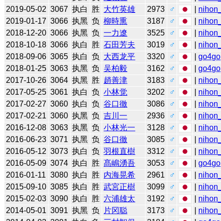
2019-05-02
3067
执白
胜
大竹英雄
2973
♂
|
nihon_
2019-01-17
3066
执黑
负
柳時熏
3187
♂
|
nihon_
2018-12-20
3066
执黑
负
一力遼
3525
♂
|
nihon_
2018-10-18
3066
执白
胜
石田芳夫
3019
♂
|
nihon_
2018-09-06
3065
执白
负
大西龙平
3320
♂
|
go4go
2018-01-25
3063
执黑
负
吴柏毅
3162
♂
|
go4go
2017-10-26
3064
执黑
胜
趙善津
3183
♂
|
nihon_
2017-05-25
3061
执白
负
小林觉
3202
♂
|
nihon_
2017-02-27
3060
执白
负
谷口徹
3086
♂
|
nihon_
2017-02-21
3060
执黑
负
吉川一
2936
♂
|
nihon_
2016-12-08
3063
执黑
负
小林光一
3128
♂
|
nihon_
2016-06-23
3071
执黑
负
谷口徹
3085
♂
|
nihon_
2016-05-12
3073
执白
负
羽根直樹
3312
♂
|
nihon_
2016-05-09
3074
执白
胜
髙嶋湧吾
3053
♂
|
go4go
2016-01-11
3080
执白
胜
内海晃希
2961
♂
|
nihon_
2015-09-10
3085
执白
胜
武宮正樹
3099
♂
|
nihon_
2015-02-03
3090
执白
胜
六浦雄太
3192
♂
|
nihon_
2014-05-01
3091
执黑
负
片冈聪
3173
♂
|
nihon_