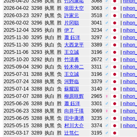
2026-04-20
3298
执黑
胜
竹内康祐
3068
♂
|
nihon_
2026-04-02
3298
执黑
胜
依田大空
3063
♂
|
nihon_
2026-03-23
3297
执黑
负
許家元
3518
♂
|
nihon_
2026-02-02
3296
执黑
胜
片冈聪
3041
♂
|
nihon_
2025-12-04
3295
执白
胜
伊了
3234
♂
|
nihon_
2025-11-30
3295
执白
胜
蕭 鈺洋
3297
♂
|
nihon_
2025-11-30
3295
执白
负
大西龙平
3389
♂
|
nihon_
2025-11-06
3293
执黑
胜
王立誠
3196
♂
|
nihon_
2025-10-20
3292
执白
胜
竹清勇
2672
♂
|
nihon_
2025-09-04
3290
执白
负
铃木伸二
3311
♂
|
nihon_
2025-07-31
3288
执黑
负
王立誠
3196
♂
|
nihon_
2025-07-24
3288
执黑
负
河野临
3379
♂
|
nihon_
2025-07-14
3288
执白
负
蘇耀国
3140
♂
|
nihon_
2025-07-07
3288
执白
胜
柳原咲辉
2965
♀
|
nihon_
2025-06-26
3288
执白
胜
蕭 鈺洋
3301
♂
|
nihon_
2025-06-23
3288
执黑
胜
向井千瑛
3069
♀
|
nihon_
2025-06-05
3288
执黑
负
田中康湧
3235
♂
|
nihon_
2025-05-15
3288
执黑
负
村川大介
3374
♂
|
nihon_
2025-03-17
3289
执白
胜
辻笃仁
3195
♂