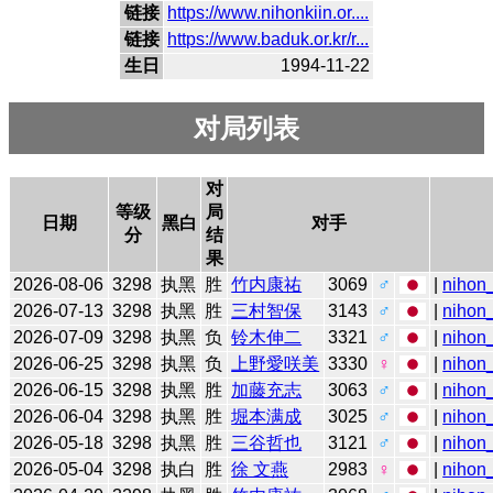
链接
https://www.nihonkiin.or....
链接
https://www.baduk.or.kr/r...
生日
1994-11-22
对局列表
对
等级
局
日期
黑白
对手
分
结
果
2026-08-06
3298
执黑
胜
竹内康祐
3069
♂
|
nihon_
2026-07-13
3298
执黑
胜
三村智保
3143
♂
|
nihon_
2026-07-09
3298
执黑
负
铃木伸二
3321
♂
|
nihon_
2026-06-25
3298
执黑
负
上野愛咲美
3330
♀
|
nihon_
2026-06-15
3298
执黑
胜
加藤充志
3063
♂
|
nihon_
2026-06-04
3298
执黑
胜
堀本满成
3025
♂
|
nihon_
2026-05-18
3298
执黑
胜
三谷哲也
3121
♂
|
nihon_
2026-05-04
3298
执白
胜
徐 文燕
2983
♀
|
nihon_