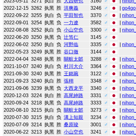
2023-05-11
3271
执白
胜
大西研也
3160
♂
|
nihon_
2022-12-15
3262
执黑
胜
洪爽義
3246
♂
|
go4go
2022-09-22
3255
执白
负
平田智也
3370
♂
|
nihon_
2022-09-01
3254
执黑
负
一力遼
3582
♂
|
nihon_
2022-08-08
3252
执白
负
小山空也
3300
♂
|
nihon_
2022-06-20
3250
执黑
负
辻笃仁
3145
♂
2022-06-02
3250
执白
负
河野临
3335
♂
|
nihon_
2022-05-23
3249
执黑
胜
谷口徹
3144
♂
2022-04-04
3248
执黑
胜
關航太郞
3288
♂
|
nihon_
2021-10-07
3240
执白
负
村川大介
3364
♂
|
nihon_
2021-09-30
3240
执黑
胜
王銘琬
3122
♂
|
nihon_
2021-09-23
3240
执白
胜
張栩
3348
♂
|
nihon_
2021-09-06
3239
执黑
负
大西龙平
3340
♂
|
nihon_
2020-12-03
3224
执白
胜
高尾紳路
3331
♂
|
nihon_
2020-09-24
3218
执黑
负
高尾紳路
3333
♂
|
nihon_
2020-08-10
3215
执白
负
關航太郞
3273
♂
|
nihon_
2020-07-30
3215
执白
负
溝上知親
3234
♂
|
nihon_
2020-07-09
3214
执黑
胜
桑原骏
3001
♂
|
nihon_
2020-06-22
3213
执黑
胜
小山空也
3241
♂
|
nihon_