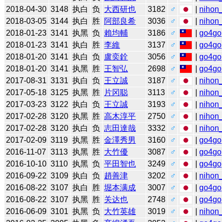
2018-04-30
3148
执白
负
大西研也
3182
♂
|
nihon_
2018-03-05
3144
执白
胜
阿部良希
3036
♂
|
nihon_
2018-01-23
3141
执黑
负
賴均輔
3186
♂
|
go4go
2018-01-23
3141
执白
胜
李維
3137
♂
|
go4go
2018-01-20
3141
执白
负
盧奕銓
3056
♂
|
go4go
2018-01-20
3141
执黑
胜
王智弘
2698
♂
|
go4go
2017-08-31
3131
执白
负
王立誠
3187
♂
|
nihon_
2017-05-18
3125
执黑
胜
片冈聪
3113
♂
|
nihon_
2017-03-23
3122
执白
负
王立誠
3193
♂
|
nihon_
2017-02-28
3120
执黑
胜
高木淳平
2750
♂
|
nihon_
2017-02-28
3120
执白
负
志田達哉
3332
♂
|
nihon_
2017-02-09
3119
执黑
胜
金澤秀男
3160
♂
|
go4go
2016-11-07
3113
执黑
胜
大竹優
3087
♂
|
go4go
2016-10-10
3110
执黑
负
平田智也
3249
♂
|
go4go
2016-09-22
3109
执白
负
趙善津
3202
♂
|
nihon_
2016-08-22
3107
执白
胜
堀本满成
3007
♂
|
go4go
2016-08-22
3107
执黑
胜
关达也
2748
♂
|
go4go
2016-06-09
3101
执黑
负
大竹英雄
3019
♂
|
nihon_