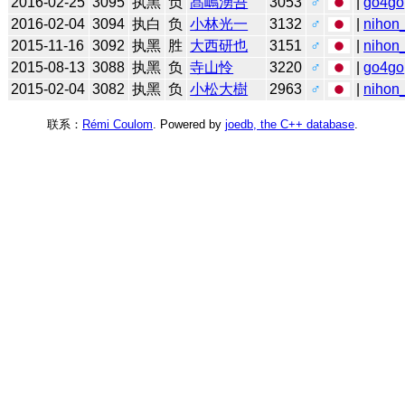
2016-02-25
3095
执黑
负
髙嶋湧吾
3053
♂
|
go4go
2016-02-04
3094
执白
负
小林光一
3132
♂
|
nihon_
2015-11-16
3092
执黑
胜
大西研也
3151
♂
|
nihon_
2015-08-13
3088
执黑
负
寺山怜
3220
♂
|
go4go
2015-02-04
3082
执黑
负
小松大樹
2963
♂
|
nihon_
联系：
Rémi Coulom
. Powered by
joedb, the C++ database
.