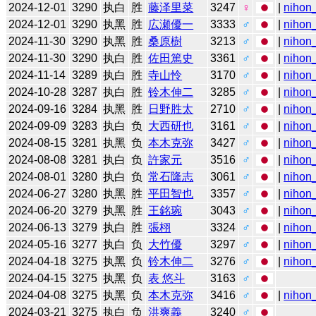
2024-12-01
3290
执白
胜
藤泽里菜
3247
♀
|
nihon_
2024-12-01
3290
执黑
胜
広瀬優一
3333
♂
|
nihon_
2024-11-30
3290
执黑
胜
桑原樹
3213
♂
|
nihon_
2024-11-30
3290
执白
胜
佐田篤史
3361
♂
|
nihon_
2024-11-14
3289
执白
胜
寺山怜
3170
♂
|
nihon_
2024-10-28
3287
执白
胜
铃木伸二
3285
♂
|
nihon_
2024-09-16
3284
执黑
胜
日野胜太
2710
♂
|
nihon_
2024-09-09
3283
执白
负
大西研也
3161
♂
|
nihon_
2024-08-15
3281
执黑
负
本木克弥
3427
♂
|
nihon_
2024-08-08
3281
执白
负
許家元
3516
♂
|
nihon_
2024-08-01
3280
执白
负
常石隆志
3061
♂
|
nihon_
2024-06-27
3280
执黑
胜
平田智也
3357
♂
|
nihon_
2024-06-20
3279
执黑
胜
王銘琬
3043
♂
|
nihon_
2024-06-13
3279
执白
胜
張栩
3324
♂
|
nihon_
2024-05-16
3277
执白
负
大竹優
3297
♂
|
nihon_
2024-04-18
3275
执黑
负
铃木伸二
3276
♂
|
nihon_
2024-04-15
3275
执黑
负
表 悠斗
3163
♂
2024-04-08
3275
执黑
负
本木克弥
3416
♂
|
nihon_
2024-03-21
3275
执白
负
洪爽義
3240
♂