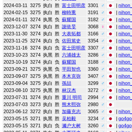
2024-03-11
3275
执白
胜
富士田明彦
3301
♂
|
nihon_
2024-02-15
3275
执白
胜
柳時熏
3191
♂
|
nihon_
2024-01-11
3274
执黑
负
蘇耀国
3182
♂
|
nihon_
2023-12-07
3274
执白
胜
謝依旻
3068
♀
|
nihon_
2023-11-30
3274
执白
胜
大表拓都
3166
♂
|
nihon_
2023-11-25
3274
执白
负
佐田篤史
3354
♂
|
nihon_
2023-11-16
3274
执白
负
富士田明彦
3307
♂
|
nihon_
2023-10-23
3274
执黑
胜
六浦雄太
3286
♂
|
nihon_
2023-10-19
3274
执白
负
蘇耀国
3188
♂
|
nihon_
2023-09-21
3275
执黑
负
平田智也
3360
♂
|
nihon_
2023-09-07
3275
执黑
胜
本木克弥
3407
♂
|
nihon_
2023-09-04
3275
执白
胜
孫喆
3299
♂
|
nihon_
2023-08-10
3275
执黑
胜
林汉杰
3272
♂
|
nihon_
2023-07-31
3274
执白
胜
重川 明司
2994
♂
|
nihon_
2023-07-03
3273
执白
胜
熊木熙弥
2980
♂
2023-06-12
3272
执白
胜
加藤充志
3065
♂
|
nihon_
2023-05-15
3271
执黑
胜
吴柏毅
3234
♂
|
go4go
2023-05-15
3271
执白
负
濑户大树
3260
♂
|
go4go