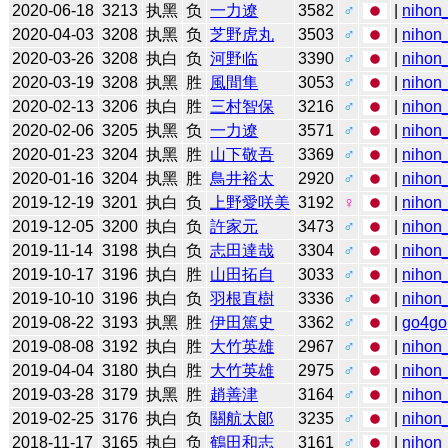
2020-06-18
3213
执黑
负
一力遼
3582
♂
|
nihon_
2020-04-03
3208
执黑
负
芝野虎丸
3503
♂
|
nihon_
2020-03-26
3208
执白
负
河野临
3390
♂
|
nihon_
2020-03-19
3208
执黑
胜
風間隼
3053
♂
|
nihon_
2020-02-13
3206
执白
胜
三村智保
3216
♂
|
nihon_
2020-02-06
3205
执黑
负
一力遼
3571
♂
|
nihon_
2020-01-23
3204
执黑
胜
山下敬吾
3369
♂
|
nihon_
2020-01-16
3204
执黑
胜
鳥井裕太
2920
♂
|
nihon_
2019-12-19
3201
执白
负
上野愛咲美
3192
♀
|
nihon_
2019-12-05
3200
执白
负
許家元
3473
♂
|
nihon_
2019-11-14
3198
执白
负
志田達哉
3304
♂
|
nihon_
2019-10-17
3196
执白
胜
山田拓自
3033
♂
|
nihon_
2019-10-10
3196
执白
负
羽根直樹
3336
♂
|
nihon_
2019-08-22
3193
执黑
胜
伊田篤史
3362
♂
|
go4go
2019-08-08
3192
执白
胜
大竹英雄
2967
♂
|
nihon_
2019-04-04
3180
执白
胜
大竹英雄
2975
♂
|
nihon_
2019-03-28
3179
执黑
胜
趙善津
3164
♂
|
nihon_
2019-02-25
3176
执白
负
關航太郞
3235
♂
|
nihon_
2018-11-17
3165
执白
负
鶴田和志
3161
♂
|
nihon_