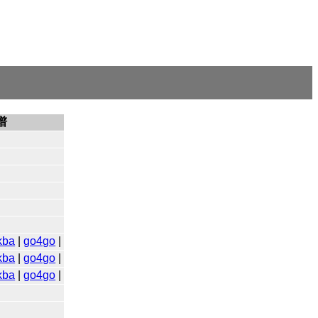
谱
kba
|
go4go
|
kba
|
go4go
|
kba
|
go4go
|
|
|