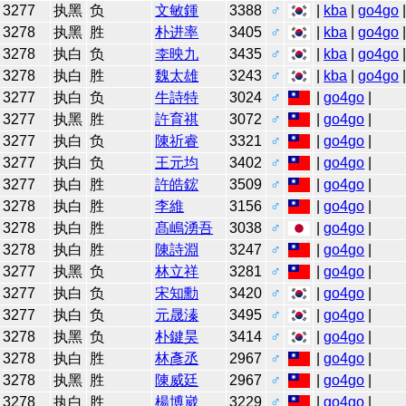
3277
执黑
负
文敏鍾
3388
♂
|
kba
|
go4go
3278
执黑
胜
朴进率
3405
♂
|
kba
|
go4go
3278
执白
负
李映九
3435
♂
|
kba
|
go4go
3278
执白
胜
魏太雄
3243
♂
|
kba
|
go4go
3277
执白
负
牛詩特
3024
♂
|
go4go
|
3277
执黑
胜
許育祺
3072
♂
|
go4go
|
3277
执白
负
陳祈睿
3321
♂
|
go4go
|
3277
执白
负
王元均
3402
♂
|
go4go
|
3277
执白
胜
許皓鋐
3509
♂
|
go4go
|
3278
执白
胜
李維
3156
♂
|
go4go
|
3278
执白
胜
髙嶋湧吾
3038
♂
|
go4go
|
3278
执白
胜
陳詩淵
3247
♂
|
go4go
|
3277
执黑
负
林立祥
3281
♂
|
go4go
|
3277
执白
负
宋知勳
3420
♂
|
go4go
|
3277
执白
负
元晟溱
3495
♂
|
go4go
|
3278
执黑
负
朴鍵昊
3414
♂
|
go4go
|
3278
执白
胜
林彥丞
2967
♂
|
go4go
|
3278
执黑
胜
陳威廷
2967
♂
|
go4go
|
3278
执白
胜
楊博崴
3229
♂
|
go4go
|