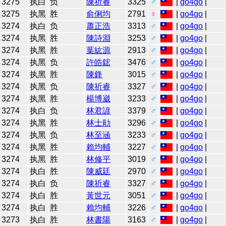
3275
执白
负
陳祈睿
3325
♂
|
go4go
|
3275
执黑
胜
俞俐均
2791
♀
|
go4go
|
3274
执白
负
蕭正浩
3313
♂
|
go4go
|
3274
执黑
胜
陳詩淵
3253
♂
|
go4go
|
3274
执黑
胜
葉紘源
2913
♂
|
go4go
|
3274
执黑
负
許皓鋐
3476
♂
|
go4go
|
3274
执黑
胜
陳鋒
3015
♂
|
go4go
|
3274
执黑
负
陳祈睿
3327
♂
|
go4go
|
3274
执黑
胜
楊博崴
3233
♂
|
go4go
|
3274
执白
负
林君諺
3379
♂
|
go4go
|
3274
执黑
胜
林士勛
3296
♂
|
go4go
|
3274
执黑
负
林至涵
3233
♂
|
go4go
|
3274
执黑
胜
賴均輔
3227
♂
|
go4go
|
3274
执黑
胜
林修平
3019
♂
|
go4go
|
3274
执白
胜
陳威廷
2970
♂
|
go4go
|
3274
执白
负
陳祈睿
3327
♂
|
go4go
|
3274
执白
胜
黃世元
3051
♂
|
go4go
|
3274
执白
胜
賴均輔
3226
♂
|
go4go
|
3273
执白
胜
林書陽
3163
♂
|
go4go
|