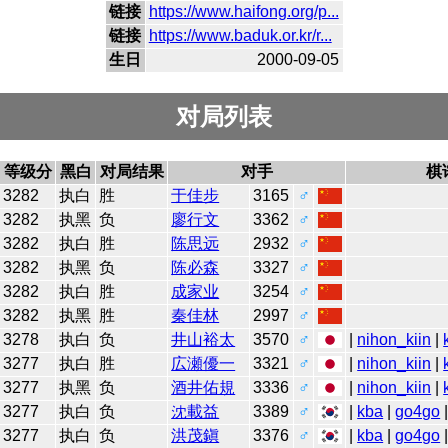
链接
https://www.haifong.org/p...
链接
https://www.baduk.or.kr/r...
生日
2000-09-05
对局列表
等级分
黑白
对局结果
对手
棋
3282
执白
胜
于佳步
3165
♂
3282
执黑
负
廖行文
3362
♂
3282
执白
胜
陈思远
2932
♂
3282
执黑
负
陈必森
3327
♂
3282
执白
胜
成家业
3254
♂
3282
执黑
胜
秦佳林
2997
♂
3278
执白
负
井山裕太
3570
♂
|
nihon_kiin
|
3277
执白
胜
広瀬優一
3321
♂
|
nihon_kiin
|
3277
执黑
负
酒井佑規
3336
♂
|
nihon_kiin
|
3277
执白
负
沈載益
3389
♂
|
kba
|
go4go
3277
执白
负
洪茂鎭
3376
♂
|
kba
|
go4go