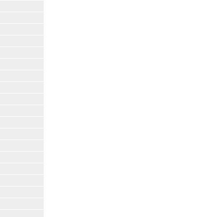
|
|
|
|