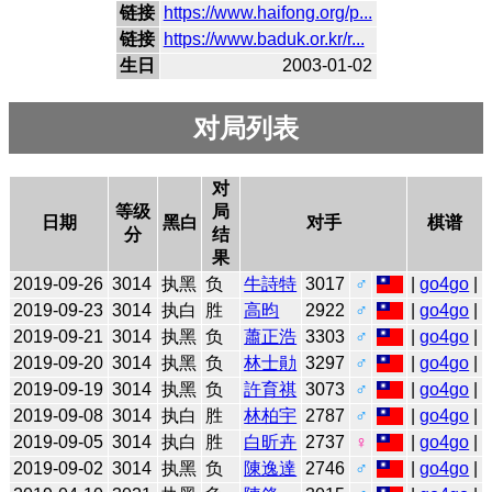
链接
https://www.haifong.org/p...
链接
https://www.baduk.or.kr/r...
生日
2003-01-02
对局列表
对
等级
局
日期
黑白
对手
棋谱
分
结
果
2019-09-26
3014
执黑
负
牛詩特
3017
♂
|
go4go
|
2019-09-23
3014
执白
胜
高昀
2922
♂
|
go4go
|
2019-09-21
3014
执黑
负
蕭正浩
3303
♂
|
go4go
|
2019-09-20
3014
执黑
负
林士勛
3297
♂
|
go4go
|
2019-09-19
3014
执黑
负
許育祺
3073
♂
|
go4go
|
2019-09-08
3014
执白
胜
林柏宇
2787
♂
|
go4go
|
2019-09-05
3014
执白
胜
白昕卉
2737
♀
|
go4go
|
2019-09-02
3014
执黑
负
陳逸達
2746
♂
|
go4go
|