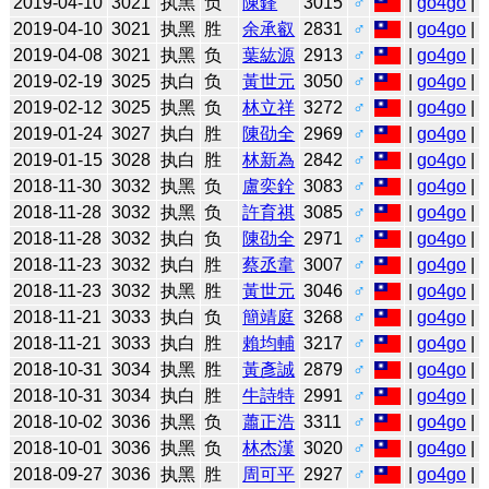
2019-04-10
3021
执黑
负
陳鋒
3015
♂
|
go4go
|
2019-04-10
3021
执黑
胜
余承叡
2831
♂
|
go4go
|
2019-04-08
3021
执黑
负
葉紘源
2913
♂
|
go4go
|
2019-02-19
3025
执白
负
黃世元
3050
♂
|
go4go
|
2019-02-12
3025
执黑
负
林立祥
3272
♂
|
go4go
|
2019-01-24
3027
执白
胜
陳劭全
2969
♂
|
go4go
|
2019-01-15
3028
执白
胜
林新為
2842
♂
|
go4go
|
2018-11-30
3032
执黑
负
盧奕銓
3083
♂
|
go4go
|
2018-11-28
3032
执黑
负
許育祺
3085
♂
|
go4go
|
2018-11-28
3032
执白
负
陳劭全
2971
♂
|
go4go
|
2018-11-23
3032
执白
胜
蔡丞韋
3007
♂
|
go4go
|
2018-11-23
3032
执黑
胜
黃世元
3046
♂
|
go4go
|
2018-11-21
3033
执白
负
簡靖庭
3268
♂
|
go4go
|
2018-11-21
3033
执白
胜
賴均輔
3217
♂
|
go4go
|
2018-10-31
3034
执黑
胜
黃彥誠
2879
♂
|
go4go
|
2018-10-31
3034
执白
胜
牛詩特
2991
♂
|
go4go
|
2018-10-02
3036
执黑
负
蕭正浩
3311
♂
|
go4go
|
2018-10-01
3036
执黑
负
林杰漢
3020
♂
|
go4go
|
2018-09-27
3036
执黑
胜
周可平
2927
♂
|
go4go
|