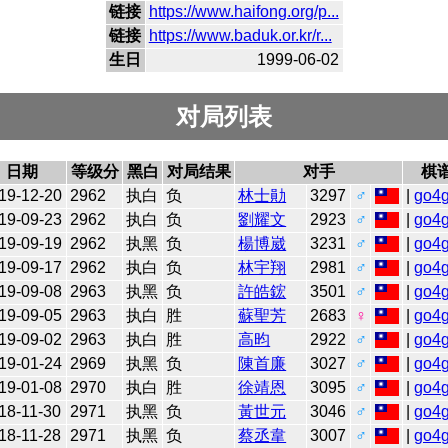
链接
https://www.haifong.org/p...
链接
https://www.baduk.or.kr/r...
生日
1999-06-02
对局列表
日期
等级分
黑白
对局结果
对手
棋
19-12-20
2962
执白
负
林士勛
3297
♂
|
go4
19-09-23
2962
执白
负
劉耀文
2923
♂
|
go4
19-09-19
2962
执黑
负
楊博崴
3231
♂
|
go4
19-09-17
2962
执白
负
林宇翔
2981
♂
|
go4
19-09-08
2963
执黑
负
許皓鋐
3501
♂
|
go4
19-09-05
2963
执白
胜
蘇聖芳
2683
♀
|
go4
19-09-02
2963
执白
胜
高昀
2922
♂
|
go4
19-01-24
2969
执黑
负
陳首廉
3027
♂
|
go4
19-01-08
2970
执白
胜
徐靖恩
3095
♂
|
go4
18-11-30
2971
执黑
负
黃世元
3046
♂
|
go4
18-11-28
2971
执黑
负
蔡丞韋
3007
♂
|
go4