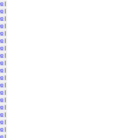
go
|
go
|
go
|
go
|
go
|
go
|
go
|
go
|
go
|
go
|
go
|
go
|
go
|
go
|
go
|
go
|
go
|
go
|
go
|