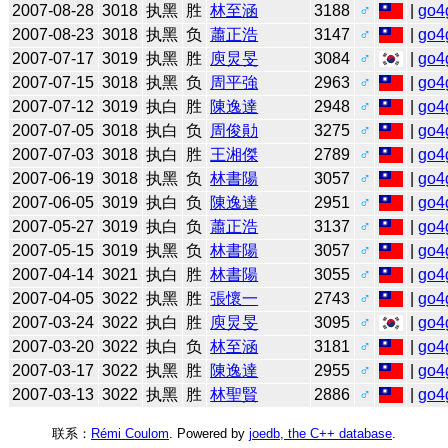
2007-08-28
3018
执黑
胜
林至涵
3188
♂
|
go4
2007-08-23
3018
执黑
负
蕭正浩
3147
♂
|
go4
2007-07-17
3019
执黑
胜
庾炅旻
3084
♂
|
go4
2007-07-15
3018
执黑
负
周平強
2963
♂
|
go4
2007-07-12
3019
执白
胜
陳逸達
2948
♂
|
go4
2007-07-05
3018
执白
负
周俊勛
3275
♂
|
go4
2007-07-03
3018
执白
胜
王湘傑
2789
♂
|
go4
2007-06-19
3018
执黑
负
林書陽
3057
♂
|
go4
2007-06-05
3019
执白
负
陳逸達
2951
♂
|
go4
2007-05-27
3019
执白
负
蕭正浩
3137
♂
|
go4
2007-05-15
3019
执黑
负
林書陽
3057
♂
|
go4
2007-04-14
3021
执白
胜
林書陽
3055
♂
|
go4
2007-04-05
3022
执黑
胜
張懷一
2743
♂
|
go4
2007-03-24
3022
执白
胜
庾炅旻
3095
♂
|
go4
2007-03-20
3022
执白
负
林至涵
3181
♂
|
go4
2007-03-17
3022
执黑
胜
陳逸達
2955
♂
|
go4
2007-03-13
3022
执黑
胜
林聖賢
2886
♂
|
go4
联系：
Rémi Coulom
. Powered by
joedb, the C++ database
.