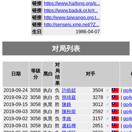
链接
https://www.haifong.org/p...
链接
https://www.baduk.or.kr/r...
链接
http://www.taiwango.org.t...
链接
http://senseis.xmp.net/?Z...
生日
1986-04-07
对局列表
对
等级
局
日期
黑白
对手
分
结
果
2019-09-24
3058
执白
负
許皓鋐
3504
♂
|
go4
2019-09-22
3058
执白
负
簡靖庭
3278
♂
|
go4
2019-09-15
3058
执黑
胜
陳鋒
3012
♂
|
go4
2019-09-03
3058
执白
胜
陳秋龍
2592
♂
|
go4
2019-09-02
3058
执黑
负
李維
3157
♂
|
go4
2019-09-01
3058
执白
胜
盧鈺樺
2851
♀
|
go4