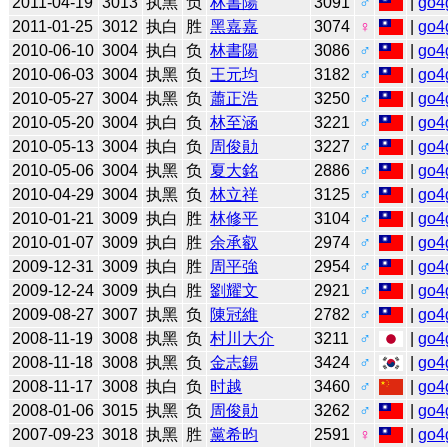
2011-04-19
3013
执黑
负
林書陽
3091
♂
|
go4
2011-01-25
3012
执白
胜
黑嘉嘉
3074
♀
|
go4
2010-06-10
3004
执白
负
林書陽
3086
♂
|
go4
2010-06-03
3004
执黑
负
王元均
3182
♂
|
go4
2010-05-27
3004
执黑
负
蕭正浩
3250
♂
|
go4
2010-05-20
3004
执白
负
林至涵
3221
♂
|
go4
2010-05-13
3004
执白
负
周俊勛
3227
♂
|
go4
2010-05-06
3004
执黑
负
夏大銘
2886
♂
|
go4
2010-04-29
3004
执黑
负
林立祥
3125
♂
|
go4
2010-01-21
3009
执白
胜
林修平
3104
♂
|
go4
2010-01-07
3009
执白
胜
余承叡
2974
♂
|
go4
2009-12-31
3009
执白
胜
周平強
2954
♂
|
go4
2009-12-24
3009
执白
胜
劉耀文
2921
♂
|
go4
2009-08-27
3007
执黑
负
陳冠維
2782
♂
|
go4
2008-11-19
3008
执黑
负
村川大介
3211
♂
|
go4
2008-11-18
3008
执黑
负
金志錫
3424
♂
|
go4
2008-11-17
3008
执白
负
时越
3460
♂
|
go4
2008-01-06
3015
执黑
负
周俊勛
3262
♂
|
go4
2007-09-23
3018
执黑
胜
黨希昀
2591
♀
|
go4