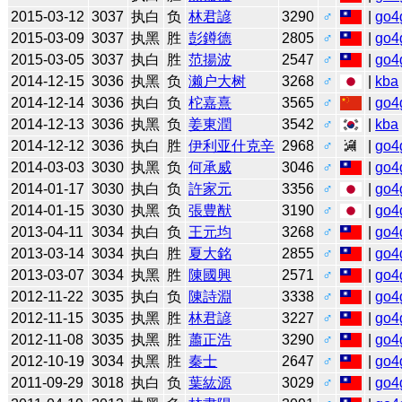
2015-03-12
3037
执白
负
林君諺
3290
♂
|
go4
2015-03-09
3037
执黑
胜
彭鐏德
2805
♂
|
go4
2015-03-05
3037
执白
胜
范揚波
2547
♂
|
go4
2014-12-15
3036
执黑
负
濑户大树
3268
♂
|
kba
2014-12-14
3036
执白
负
柁嘉熹
3565
♂
|
go4
2014-12-13
3036
执黑
负
姜東潤
3542
♂
|
kba
2014-12-12
3036
执白
胜
伊利亚什克辛
2968
♂
|
go4
2014-03-03
3030
执黑
负
何承威
3046
♂
|
go4
2014-01-17
3030
执白
负
許家元
3356
♂
|
go4
2014-01-15
3030
执黑
负
張豊猷
3190
♂
|
go4
2013-04-11
3034
执白
负
王元均
3268
♂
|
go4
2013-03-14
3034
执白
胜
夏大銘
2855
♂
|
go4
2013-03-07
3034
执黑
胜
陳國興
2571
♂
|
go4
2012-11-22
3035
执白
负
陳詩淵
3338
♂
|
go4
2012-11-15
3035
执黑
胜
林君諺
3227
♂
|
go4
2012-11-08
3035
执黑
胜
蕭正浩
3290
♂
|
go4
2012-10-19
3034
执黑
胜
秦士
2647
♂
|
go4
2011-09-29
3018
执白
负
葉紘源
3029
♂
|
go4