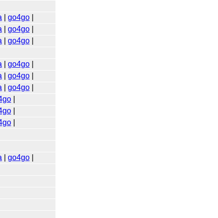
a
|
go4go
|
a
|
go4go
|
a
|
go4go
|
a
|
go4go
|
a
|
go4go
|
a
|
go4go
|
4go
|
4go
|
4go
|
a
|
go4go
|