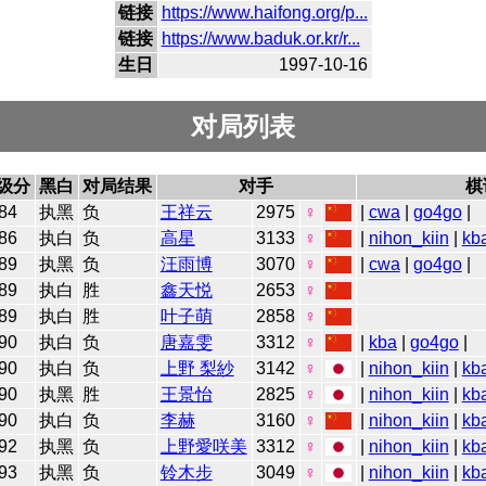
链接
https://www.haifong.org/p...
链接
https://www.baduk.or.kr/r...
生日
1997-10-16
对局列表
级分
黑白
对局结果
对手
棋
84
执黑
负
王祥云
2975
♀
|
cwa
|
go4go
|
86
执白
负
高星
3133
♀
|
nihon_kiin
|
kb
89
执黑
负
汪雨博
3070
♀
|
cwa
|
go4go
|
89
执白
胜
鑫天悦
2653
♀
89
执白
胜
叶子萌
2858
♀
90
执白
负
唐嘉雯
3312
♀
|
kba
|
go4go
|
90
执白
负
上野 梨紗
3142
♀
|
nihon_kiin
|
kb
90
执黑
胜
王景怡
2825
♀
|
nihon_kiin
|
kb
90
执白
负
李赫
3160
♀
|
nihon_kiin
|
kb
92
执黑
负
上野愛咲美
3312
♀
|
nihon_kiin
|
kb
93
执黑
负
铃木步
3049
♀
|
nihon_kiin
|
kb