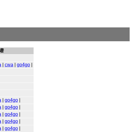
谱
a
|
cwa
|
go4go
|
a
|
go4go
|
a
|
go4go
|
a
|
go4go
|
a
|
go4go
|
a
|
go4go
|