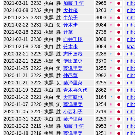
2021-03-11
3233
执白
胜
加藤 千笑
2965
♀
|
nih
2021-03-08
3232
执白
胜
大竹優
3263
♂
|
nih
2021-02-25
3231
执黑
胜
牛荣子
3003
♀
|
nih
2021-02-22
3231
执白
负
铃木步
3084
♀
|
nih
2021-02-18
3231
执黑
胜
辻華
2738
♀
|
nih
2021-02-11
3230
执白
胜
向井千瑛
3008
♀
|
nih
2021-02-08
3230
执白
胜
铃木步
3084
♀
|
kba
2020-12-21
3225
执黑
胜
志田達哉
3288
♂
|
nih
2020-12-21
3225
执黑
负
伊田篤史
3370
♂
|
nih
2020-11-25
3222
执白
负
藤泽里菜
3255
♀
|
nih
2020-11-21
3222
执黑
胜
仲邑菫
2992
♀
|
nih
2020-11-21
3222
执黑
负
藤泽里菜
3255
♀
|
nih
2020-11-19
3221
执白
胜
青木喜久代
2862
♀
|
nih
2020-11-12
3221
执白
负
大西研也
3164
♂
|
nih
2020-11-07
3220
执黑
负
藤泽里菜
3254
♀
|
nih
2020-11-05
3220
执黑
胜
小西和子
2719
♀
|
nih
2020-10-31
3220
执白
胜
藤泽里菜
3253
♀
|
nih
2020-10-22
3219
执黑
胜
加藤 千笑
2953
♀
|
nih
2020-10-18
3219
执黑
胜
藤泽里菜
3251
♀
|
nih