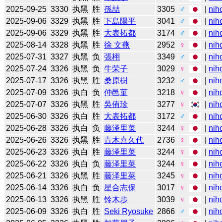
2025-09-25
3330
执黑
胜
孫喆
3305
♂
|
nih
2025-09-06
3329
执黑
胜
下島陽平
3041
♂
|
nih
2025-09-06
3329
执黑
胜
大表拓都
3174
♂
|
nih
2025-08-14
3328
执黑
胜
徐 文燕
2952
♀
|
nih
2025-07-31
3327
执黑
负
張栩
3349
♂
|
nih
2025-07-24
3326
执黑
负
牛荣子
3029
♀
|
nih
2025-07-17
3326
执黑
胜
桑原樹
3232
♂
|
nih
2025-07-09
3326
执白
负
仲邑菫
3218
♀
|
nih
2025-07-07
3326
执黑
胜
吳侑珍
3277
♀
|
nih
2025-06-30
3326
执白
胜
大表拓都
3172
♂
|
nih
2025-06-28
3326
执白
负
藤泽里菜
3244
♀
|
nih
2025-06-26
3326
执黑
胜
青木喜久代
2736
♀
|
nih
2025-06-23
3326
执白
胜
藤泽里菜
3244
♀
|
nih
2025-06-22
3326
执白
负
藤泽里菜
3244
♀
|
nih
2025-06-21
3326
执黑
胜
藤泽里菜
3245
♀
|
nih
2025-06-14
3326
执白
负
星合志保
3017
♀
|
nih
2025-06-13
3326
执黑
胜
铃木步
3039
♀
|
nih
2025-06-09
3326
执白
胜
Seki Ryosuke
2866
♂
|
nih