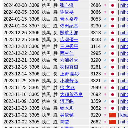
2024-02-08
3309
执黑
胜
张心澄
2686
♀
|
nih
2024-02-05
3309
执白
胜
謝依旻
3066
♀
|
nih
2024-01-15
3308
执白
胜
青木裕孝
3053
♂
|
nih
2024-01-08
3307
执白
胜
依田紀基
3230
♂
|
nih
2023-12-26
3306
执黑
负
關航太郞
3313
♂
|
nih
2023-12-25
3306
执黑
负
広瀬優一
3333
♂
|
nih
2023-12-23
3306
执白
胜
三户秀平
3114
♂
|
nih
2023-12-22
3306
执黑
胜
西村仁
2995
♂
|
nih
2023-12-21
3306
执白
负
六浦雄太
3290
♂
|
nih
2023-12-16
3306
执白
胜
羽根直樹
3261
♂
|
nih
2023-12-14
3306
执白
负
上野 梨紗
3123
♀
|
nih
2023-11-25
3305
执黑
负
小池芳弘
3321
♂
|
nih
2023-11-23
3305
执白
胜
徐 文燕
2949
♀
|
nih
2023-11-16
3305
执黑
胜
大须贺圣良
2692
♀
|
nih
2023-11-09
3305
执白
负
河野临
3359
♂
|
nih
2023-10-23
3305
执白
胜
铃木步
3052
♀
|
nih
2023-10-02
3305
执黑
胜
吴依铭
3220
♀
|
kba
2023-10-02
3305
执白
胜
简莹
2662
♀
|
nih