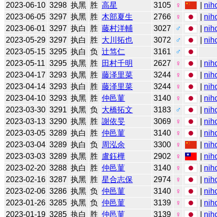
2023-06-10
3298
执黑
胜
高星
3105
♀
|
nih
2023-06-05
3297
执黑
胜
木部夏生
2766
♀
|
nih
2023-06-01
3297
执白
胜
藤村洋輔
3027
♂
|
nih
2023-05-29
3297
执白
胜
大川拓也
3072
♂
|
nih
2023-05-15
3295
执白
负
辻笃仁
3161
♂
2023-05-11
3295
执黑
胜
田村千明
2627
♀
|
nih
2023-04-17
3293
执黑
胜
藤泽里菜
3244
♀
|
nih
2023-04-14
3293
执白
胜
藤泽里菜
3244
♀
|
nih
2023-04-10
3293
执黑
胜
仲邑菫
3140
♀
|
nih
2023-03-30
3291
执黑
负
大橋拓文
3183
♂
|
nih
2023-03-13
3290
执黑
胜
謝依旻
3069
♀
|
nih
2023-03-05
3289
执白
胜
仲邑菫
3140
♀
|
nih
2023-03-04
3289
执白
负
周泓余
3300
♀
|
nih
2023-03-03
3289
执黑
胜
盧鈺樺
2902
♀
|
nih
2023-02-20
3288
执白
胜
仲邑菫
3140
♀
|
nih
2023-02-16
3287
执黑
胜
星合志保
2974
♀
|
nih
2023-02-06
3286
执黑
负
仲邑菫
3140
♀
|
nih
2023-01-26
3285
执黑
负
仲邑菫
3139
♀
|
nih
2023-01-19
3285
执白
胜
仲邑菫
3139
♀
|
nih