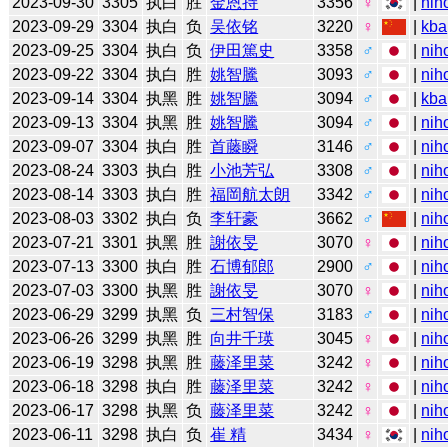
2023-09-30
3305
执白
胜
金恩持
3356
♀
|
nih
2023-09-29
3304
执白
负
吴依铭
3220
♀
|
kba
2023-09-25
3304
执白
负
伊田篤史
3358
♂
|
nih
2023-09-22
3304
执白
胜
姚智騰
3093
♂
|
nih
2023-09-14
3304
执黑
胜
姚智騰
3094
♂
|
kba
2023-09-13
3304
执黑
胜
姚智騰
3094
♂
|
nih
2023-09-07
3304
执白
胜
首藤瞬
3146
♂
|
nih
2023-08-24
3303
执白
胜
小池芳弘
3308
♂
|
nih
2023-08-14
3303
执白
胜
福岡航太朗
3342
♂
|
nih
2023-08-03
3302
执白
负
李轩豪
3662
♂
|
nih
2023-07-21
3301
执黑
胜
謝依旻
3070
♀
|
nih
2023-07-13
3300
执白
胜
石博郁郎
2900
♂
|
nih
2023-07-03
3300
执黑
胜
謝依旻
3070
♀
|
nih
2023-06-29
3299
执黑
负
三村智保
3183
♂
|
nih
2023-06-26
3299
执黑
胜
向井千瑛
3045
♀
|
nih
2023-06-19
3298
执黑
胜
藤泽里菜
3242
♀
|
nih
2023-06-18
3298
执白
胜
藤泽里菜
3242
♀
|
nih
2023-06-17
3298
执黑
负
藤泽里菜
3242
♀
|
nih
2023-06-11
3298
执白
负
崔 精
3434
♀
|
nih