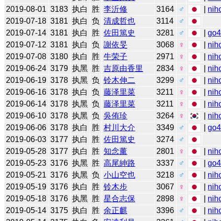
2019-08-01
3183
执白
胜
李沂修
3164
♂
|
nih
2019-07-18
3181
执白
负
清成哲也
3114
♂
2019-07-14
3181
执白
胜
佐田篤史
3281
♂
|
go
2019-07-12
3181
执白
负
謝依旻
3068
♀
|
nih
2019-07-08
3180
执白
胜
牛荣子
2971
♀
|
nih
2019-06-24
3179
执黑
胜
吉原由香里
2834
♀
|
nih
2019-06-19
3178
执黑
负
铃木伸二
3299
♂
|
nih
2019-06-16
3178
执白
负
藤泽里菜
3211
♀
|
nih
2019-06-14
3178
执黑
负
藤泽里菜
3211
♀
|
nih
2019-06-10
3178
执黑
负
吳侑珍
3264
♀
|
nih
2019-06-06
3178
执白
胜
村川大介
3349
♂
|
go
2019-06-03
3177
执白
胜
佐田篤史
3274
♂
2019-05-28
3177
执白
胜
知念薰
2801
♀
|
nih
2019-05-23
3176
执黑
胜
高尾紳路
3337
♂
|
go
2019-05-21
3176
执黑
负
小山空也
3218
♂
|
nih
2019-05-19
3176
执白
胜
铃木步
3067
♀
|
nih
2019-05-18
3176
执黑
胜
星合志保
2898
♀
|
nih
2019-05-14
3175
执白
胜
余正麒
3396
♂
|
nih