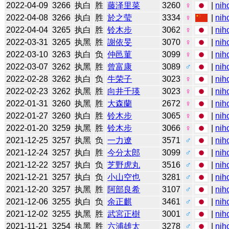
2022-04-09
3266
执白
胜
藤泽里菜
3260
♀
|
nih
2022-04-08
3266
执白
胜
於之莹
3334
♀
|
nih
2022-04-04
3265
执白
胜
铃木步
3062
♀
|
nih
2022-03-31
3265
执黑
胜
謝依旻
3070
♀
|
nih
2022-03-10
3263
执白
负
仲邑菫
3099
♀
|
nih
2022-03-07
3262
执黑
胜
曾富康
3089
♂
|
nih
2022-02-28
3262
执白
负
牛荣子
3023
♀
|
nih
2022-02-23
3262
执黑
胜
向井千瑛
3023
♀
|
nih
2022-01-31
3260
执黑
胜
大森蘭
2672
♀
|
nih
2022-01-27
3260
执白
胜
铃木步
3065
♀
|
nih
2022-01-20
3259
执黑
胜
铃木步
3066
♀
|
nih
2021-12-25
3257
执黑
负
一力遼
3571
♂
|
nih
2021-12-24
3257
执白
胜
今分太郎
3099
♂
|
nih
2021-12-22
3257
执白
负
芝野虎丸
3516
♂
|
nih
2021-12-21
3257
执白
负
小山空也
3281
♂
|
nih
2021-12-20
3257
执黑
胜
阿部良希
3107
♂
|
nih
2021-12-06
3255
执白
负
余正麒
3461
♂
|
nih
2021-12-02
3255
执黑
胜
武宮正樹
3001
♂
|
nih
2021-11-21
3254
执黑
胜
六浦雄太
3278
♂
|
nih