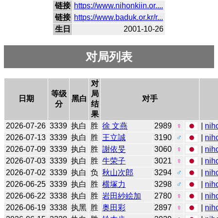
链接
https://www.nihonkiin.or....
链接
https://www.baduk.or.kr/r...
生日
2001-10-26
对局列表
对
等级
局
日期
黑白
对手
分
结
果
2026-07-26
3339
执白
胜
徐 文燕
2989
♀
|
nih
2026-07-13
3339
执白
胜
王立誠
3190
♂
|
nih
2026-07-09
3339
执白
胜
謝依旻
3060
♀
|
nih
2026-07-03
3339
执白
胜
牛荣子
3021
♀
|
nih
2026-07-02
3339
执白
负
秋山次郎
3294
♂
|
nih
2026-06-25
3339
执白
胜
横塚力
3298
♂
|
nih
2026-06-22
3338
执白
胜
岩田紗絵加
2780
♀
|
nih
2026-06-19
3338
执黑
胜
奥田彩
2897
♀
|
nih