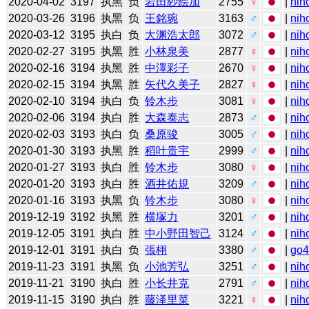
2020-04-02
3197
执黑
负
岩田紗絵加
2755
♀
|
nih
2020-03-26
3196
执黑
负
王銘琬
3163
♂
|
nih
2020-03-12
3195
执白
负
大渊浩太郎
3072
♂
|
nih
2020-02-27
3195
执黑
胜
小林泉美
2877
♀
|
nih
2020-02-16
3194
执黑
胜
中澤彩子
2670
♀
|
nih
2020-02-15
3194
执黑
胜
矢代久美子
2827
♀
|
nih
2020-02-10
3194
执白
负
铃木步
3081
♀
|
nih
2020-02-06
3194
执白
胜
大森泰志
2873
♂
|
nih
2020-02-03
3193
执白
负
桑原骏
3005
♂
|
nih
2020-01-30
3193
执黑
胜
稻叶贵宇
2999
♂
|
nih
2020-01-27
3193
执白
胜
铃木步
3080
♀
|
nih
2020-01-20
3193
执白
胜
酒井佑規
3209
♂
|
nih
2020-01-16
3193
执黑
负
铃木步
3080
♀
|
nih
2019-12-19
3192
执黑
胜
横塚力
3201
♂
|
nih
2019-12-05
3191
执白
胜
中小野田智己
3124
♂
|
nih
2019-12-01
3191
执白
负
張栩
3380
♂
|
go
2019-11-23
3191
执黑
负
小池芳弘
3251
♂
|
nih
2019-11-21
3190
执白
胜
小长井克
2791
♂
|
nih
2019-11-15
3190
执白
胜
藤泽里菜
3221
♀
|
nih