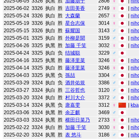
2025-06-05
3326
执黑
胜
加藤朋子
2806
♀
|
nih
2025-06-02
3326
执白
胜
吉田美香
2749
♀
|
nih
2025-05-24
3326
执白
胜
大森蘭
2657
♀
|
nih
2025-05-19
3326
执白
胜
星合志保
3014
♀
|
nih
2025-05-15
3326
执白
胜
蘇耀国
3143
♂
|
nih
2025-05-01
3325
执白
胜
外柳是聞
3159
♂
|
nih
2025-04-26
3325
执黑
胜
加藤 千笑
3032
♀
|
nih
2025-04-24
3325
执白
负
结城聪
3229
♂
2025-04-16
3325
执黑
胜
藤泽里菜
3246
♀
|
nih
2025-04-14
3325
执白
胜
藤泽里菜
3246
♀
|
nih
2025-04-03
3325
执黑
负
孫喆
3304
♂
|
nih
2025-03-29
3324
执白
负
酒井佑規
3386
♂
|
nih
2025-03-27
3324
执白
胜
三谷哲也
3120
♂
|
nih
2025-03-20
3324
执白
胜
村川大介
3372
♂
|
nih
2025-03-14
3324
执黑
负
唐嘉雯
3312
♀
|
kba
2025-03-06
3324
执黑
胜
余正麒
3469
♂
2025-03-03
3324
执黑
胜
横田日菜乃
2733
♀
|
nih
2025-02-22
3324
执白
胜
加藤 千笑
3030
♀
|
nih
2025-02-20
3324
执黑
胜
表 悠斗
3186
♂
|
nih