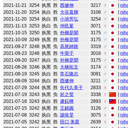
2021-11-21
3254
执黑
胜
西健伸
3217
♂
|
nih
2021-11-20
3254
执白
胜
大谷直輝
3106
♂
|
nih
2021-11-20
3254
执白
胜
小池芳弘
3254
♂
|
nih
2021-11-13
3253
执白
负
仲邑菫
3071
♀
|
nih
2021-10-15
3250
执黑
负
外柳是聞
3175
♂
|
nih
2021-10-09
3249
执黑
胜
外柳是聞
3175
♂
|
nih
2021-09-27
3248
执黑
负
高尾紳路
3319
♂
|
nih
2021-09-23
3248
执黑
胜
牛荣子
3016
♀
|
nih
2021-09-20
3247
执白
负
外柳是聞
3175
♂
|
nih
2021-08-26
3246
执黑
负
大橋拓文
3174
♂
|
nih
2021-08-19
3245
执白
胜
常石隆志
3091
♂
|
nih
2021-08-09
3244
执白
胜
西健伸
3211
♂
|
nih
2021-07-29
3244
执黑
胜
矢代久美子
2833
♀
|
nih
2021-07-19
3243
执黑
负
於之莹
3338
♀
|
nih
2021-07-18
3243
执白
胜
盧鈺樺
2893
♀
|
nih
2021-07-15
3242
执黑
胜
王銘琬
3126
♂
|
nih
2021-07-08
3242
执白
负
謝依旻
3075
♀
|
nih
2021-07-05
3242
执黑
胜
田口 美星
2639
♀
|
nih