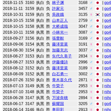
2018-11-15
3160
执白
负
林子渊
3168
♂
|
go
2018-11-11
3159
执白
负
許家元
3457
♂
|
go
2018-10-31
3159
执白
负
吳政娥
3135
♀
|
go
2018-10-15
3158
执白
胜
山本正人
2759
♂
|
go
2018-10-15
3158
执黑
胜
大桥成哉
3047
♂
|
go
2018-10-11
3158
执黑
胜
小林光一
3087
♂
|
go
2018-09-27
3156
执白
胜
張豊猷
3169
♂
|
go
2018-09-06
3154
执黑
负
藤泽里菜
3191
♀
|
nih
2018-08-30
3154
执白
胜
加藤充志
3037
♂
|
nih
2018-08-27
3153
执白
胜
矢代久美子
2834
♀
|
go
2018-08-27
3153
执黑
胜
伊藤優詩
2996
♂
|
go
2018-08-12
3152
执白
负
藤泽里菜
3189
♀
|
go
2018-08-09
3152
执黑
胜
白石勇一
3002
♂
|
nih
2018-07-26
3150
执白
胜
青木喜久代
2871
♀
|
nih
2018-07-13
3149
执黑
负
牛荣子
2953
♀
|
nih
2018-07-10
3148
执黑
胜
牛荣子
2953
♀
|
nih
2018-06-28
3147
执黑
负
万波奈穂
2894
♀
|
nih
2018-06-17
3147
执黑
胜
蘇耀国
3205
♂
|
go
2018-06-14
3146
执白
胜
奥田彩
2913
♀
|
nih