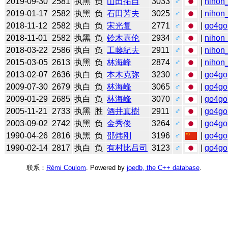
2019-09-30
2581
执黑
负
山田拓自
3033
♂
|
nihon_
2019-01-17
2582
执黑
负
石田芳夫
3025
♂
|
nihon_
2018-11-12
2582
执白
负
宋光复
2771
♂
|
go4go
2018-11-01
2582
执黑
负
铃木嘉伦
2934
♂
|
nihon_
2018-03-22
2586
执白
负
工藤紀夫
2911
♂
|
nihon_
2015-03-05
2613
执黑
负
林海峰
2874
♂
|
nihon_
2013-02-07
2636
执白
负
本木克弥
3230
♂
|
go4go
2009-07-30
2679
执白
负
林海峰
3065
♂
|
go4go
2009-01-29
2685
执白
负
林海峰
3070
♂
|
go4go
2005-11-21
2733
执黑
胜
酒井真樹
2911
♂
|
go4go
2003-09-02
2742
执黑
负
金秀俊
3264
♂
|
go4go
1990-04-26
2816
执黑
负
邵炜刚
3196
♂
|
go4go
1990-02-14
2817
执白
负
有村比吕司
3123
♂
|
go4go
联系：
Rémi Coulom
. Powered by
joedb, the C++ database
.