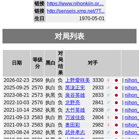
链接
https://www.nihonkiin.or....
链接
http://senseis.xmp.net/?T...
生日
1970-05-01
对局列表
对
等级
局
日期
黑白
对手
分
结
果
2026-02-23
2569
执白
负
上野愛咲美
3330
♀
|
nihon_
2025-09-25
2570
执白
负
黑泷正宪
2933
♂
|
nihon_
2023-08-21
2573
执黑
负
泉谷英雄
2833
♂
|
nihon_
2022-10-03
2576
执白
负
北野亮
2841
♂
|
nihon_
2021-10-14
2582
执黑
负
大竹英雄
2938
♂
|
nihon_
2021-09-13
2583
执白
胜
万波佳奈
2804
♀
|
nihon_
2021-09-13
2583
执白
负
奥田彩
2982
♀
|
nihon_
2020-08-24
2582
执黑
负
武井孝志
2993
♂
|
nihon_