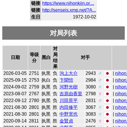
链接
https://www.nihonkiin.or....
链接
http://senseis.xmp.net/?A...
生日
1972-10-02
对局列表
对
等级
局
日期
黑白
对手
分
结
果
2026-03-05
2751
执黑
负
沟上大介
2943
♂
|
nihon
2025-09-15
2753
执白
负
卞聞愷
2984
♂
|
nihon
2024-09-02
2759
执黑
负
河野光樹
3080
♂
|
nihon
2023-08-07
2767
执黑
负
吉原由香里
2798
♀
|
nihon
2022-09-12
2780
执黑
负
川田晃平
2831
♂
|
nihon
2021-08-30
2801
执黑
胜
内田修平
3067
♂
|
nihon
2021-08-30
2801
执黑
负
中野宽也
3083
♂
|
nihon
2020-09-14
2811
执黑
胜
金賢貞
2476
♀
|
nihon