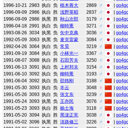
1996-10-21
2983
执白
负
植木善大
2869
♂
|
go4g
1996-09-09
2986
执白
胜
浅野英昭
2837
♂
|
go4g
1996-09-09
2986
执黑
胜
秋山次郎
3179
♂
|
go4g
1996-04-18
2991
执白
负
柳時熏
3271
♂
|
go4g
1993-08-26
3034
执黑
负
矢中克典
3036
♂
|
go4g
1992-05-09
3063
执黑
负
麦克雷蒙
3084
♂
|
go4g
1992-04-26
3064
执白
负
常昊
3219
♂
|
go4g
1991-09-19
3084
执白
负
小林光一
3367
♂
|
go4g
1991-08-07
3088
执白
胜
石田芳夫
3250
♂
|
go4g
1991-06-13
3091
执白
负
上村邦夫
3154
♂
|
go4g
1991-06-10
3092
执白
负
柳時熏
3193
♂
|
go4g
1991-06-04
3092
执白
负
邵炜刚
3188
♂
|
go4g
1991-05-30
3093
执白
负
丰云
3048
♀
|
go4g
1991-05-26
3093
执白
负
张文东
3239
♂
|
go4g
1991-05-24
3093
执黑
负
王亦民
3076
♂
|
go4g
1991-05-23
3093
执白
胜
杨士海
3118
♂
|
go4g
1991-05-20
3094
执白
胜
黑泷正宪
3038
♂
|
go4g
1991-05-02
3096
执黑
胜
淡路修三
3226
♂
|
go4g