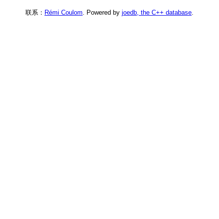
联系：
Rémi Coulom
. Powered by
joedb, the C++ database
.