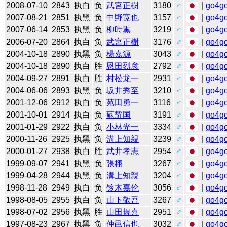
2008-07-10
2843
执白
负
武宮正樹
3180
♂
|
go4g
2007-08-21
2851
执黑
负
中野宽也
3157
♂
|
go4g
2007-06-14
2853
执黑
负
柳時熏
3219
♂
|
go4g
2006-07-20
2864
执白
负
武宮正樹
3176
♂
|
go4g
2004-10-18
2890
执黑
负
楊嘉源
3043
♂
|
go4g
2004-10-18
2890
执白
胜
恩田烈彦
2792
♂
|
go4g
2004-09-27
2891
执白
胜
村松龙一
2931
♂
|
go4g
2004-06-06
2893
执黑
负
坂井秀至
3210
♂
|
go4g
2001-12-06
2912
执白
负
苑田勇一
3116
♂
|
go4g
2001-10-01
2914
执白
负
蘇耀国
3191
♂
|
go4g
2001-01-29
2922
执白
负
小林光一
3334
♂
|
go4g
2000-11-26
2925
执黑
负
溝上知親
3239
♂
|
go4g
2000-01-27
2938
执白
胜
武井孝志
2954
♂
|
go4g
1999-09-07
2941
执黑
负
張栩
3267
♂
|
go4g
1999-04-28
2944
执黑
负
溝上知親
3204
♂
|
go4g
1998-11-28
2949
执白
负
铃木嘉伦
3056
♂
|
go4g
1998-08-05
2955
执白
负
山下敬吾
3267
♂
|
go4g
1998-07-02
2956
执黑
胜
山田規喜
2951
♂
|
go4g
1997-08-23
2967
执黑
负
仲邑信也
3032
♂
|
go4g