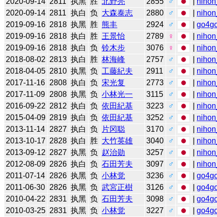
2020-09-14
2811
执黑
胜
北野亮
2855
♂
|
nihon
2020-09-14
2811
执白
负
大森泰志
2880
♂
|
nihon
2019-09-16
2818
执黑
胜
熊丰
2924
♂
|
go4g
2019-09-16
2818
执白
胜
王景怡
2789
♀
|
nihon
2019-09-16
2818
执白
负
铃木步
3076
♀
|
nihon
2018-08-02
2813
执白
胜
林海峰
2757
♂
|
nihon
2018-04-05
2810
执黑
负
工藤紀夫
2911
♂
|
nihon
2017-11-16
2808
执白
负
宋光复
2773
♂
|
nihon
2017-11-09
2808
执黑
负
小林光一
3115
♂
|
nihon
2016-09-22
2812
执白
负
依田紀基
3223
♂
|
nihon
2015-04-09
2819
执白
负
依田紀基
3252
♂
|
nihon
2013-11-14
2827
执白
负
片冈聪
3170
♂
|
nihon
2013-10-17
2828
执白
胜
大竹英雄
3040
♂
|
nihon
2013-09-12
2827
执黑
负
赵治勋
3257
♂
|
nihon
2012-08-09
2826
执白
负
石田芳夫
3097
♂
|
nihon
2011-07-14
2826
执黑
负
小林觉
3236
♂
|
go4g
2011-06-30
2826
执黑
负
武宮正樹
3126
♂
|
go4g
2010-04-22
2831
执黑
负
石田芳夫
3098
♂
|
go4g
2010-03-25
2831
执黑
负
小林觉
3227
♂
|
go4g