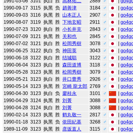
1991-03-06
3101
执白
胜
高林拓二
2889
♂
|
go4g
1990-09-17
3115
执黑
负
趙善津
3184
♂
|
go4g
1990-09-03
3116
执黑
胜
山本正人
2907
♂
|
go4g
1990-08-07
3119
执黑
胜
下地玄昭
2911
♂
|
go4g
1990-07-23
3120
执白
胜
小长井克
2843
♂
|
go4g
1990-07-09
3121
执黑
胜
关和也
2845
♂
|
go4g
1990-07-02
3121
执白
胜
松岡秀樹
3078
♂
|
go4g
1990-06-25
3122
执白
负
神田英
3043
♂
|
go4g
1990-06-18
3122
执白
胜
结城聪
3122
♂
|
go4g
1990-06-04
3123
执白
胜
森田道博
3118
♂
|
go4g
1990-05-28
3123
执黑
胜
松岡秀樹
3079
♂
|
go4g
1990-05-21
3123
执白
胜
井口豊秀
2926
♂
|
go4g
1990-05-14
3123
执黑
胜
宮崎 龍太郎
2769
♂
|
go4g
1990-04-30
3123
执白
负
廖桂永
3101
♂
|
go4g
1990-04-29
3124
执黑
胜
刘菁
3088
♂
|
go4g
1990-04-28
3124
执白
胜
刘菁
3088
♂
|
go4g
1990-02-14
3123
执黑
胜
鹤丸敬一
2817
♂
|
go4g
1990-01-18
3123
执黑
负
依田紀基
3268
♂
|
go4g
1989-11-09
3123
执黑
胜
彦坂直人
3115
♂
|
go4g