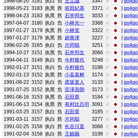
1998-08-20
3181
执白
负
王立誠
3347
♂
|
go4go
1998-05-21
3183
执黑
胜
依田紀基
3371
♂
|
go4go
1998-04-23
3183
执黑
胜
石井邦生
3033
♂
|
go4go
1997-04-07
3180
执白
负
小林光一
3368
♂
|
go4go
1997-01-27
3179
执黑
胜
小林觉
3322
♂
|
go4go
1997-01-27
3179
执黑
胜
趙善津
3227
♂
|
go4go
1996-02-26
3165
执白
负
片冈聪
3251
♂
|
go4go
1994-10-27
3151
执黑
负
石井邦生
3066
♂
|
go4go
1994-04-11
3149
执白
负
今村俊也
3248
♂
|
go4go
1992-01-27
3151
执白
负
今村俊也
3196
♂
|
go4go
1992-01-13
3152
执黑
胜
小县真树
3174
♂
|
go4go
1991-08-22
3152
执白
负
彦坂直人
3133
♂
|
go4go
1991-07-25
3152
执黑
负
宫泽吾朗
3173
♂
|
go4go
1991-06-16
3153
执黑
负
石田章
3184
♂
|
go4go
1991-06-13
3154
执黑
胜
有村比吕司
3091
♂
|
go4go
1991-03-25
3157
执白
负
石田章
3185
♂
|
go4go
1991-03-11
3157
执白
胜
片冈聪
3277
♂
|
go4go
1991-02-25
3158
执白
胜
长谷川直
3066
♂
|
go4go
1991-02-04
3158
执白
胜
王銘琬
3198
♂
|
go4go