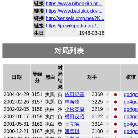
链接
https://www.nihonkiin.or....
链接
https://www.baduk.or.kr/r...
链接
http://senseis.xmp.net/?K...
链接
https://ja.wikipedia.org/...
生日
1946-03-18
对局列表
对
等级
局
日期
黑白
对手
棋谱
分
结
果
2004-04-29
3151
执黑
负
依田紀基
3369
♂
|
go4go
2002-02-26
3157
执黑
负
林海峰
3225
♂
|
go4go
2002-02-05
3158
执白
胜
小松英樹
3219
♂
|
go4go
2002-01-17
3158
执白
负
横田茂昭
3122
♂
|
go4go
2001-05-31
3162
执白
负
王立誠
3314
♂
|
go4go
2000-12-21
3167
执黑
胜
潘善琪
3100
♂
|
go4go