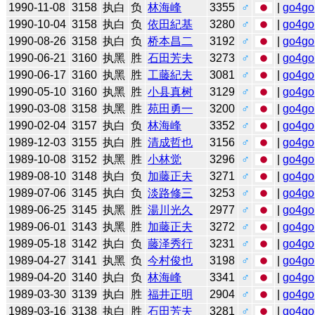
1990-11-08
3158
执白
负
林海峰
3355
♂
|
go4go
1990-10-04
3158
执白
负
依田紀基
3280
♂
|
go4go
1990-08-26
3158
执白
负
桥本昌二
3192
♂
|
go4go
1990-06-21
3160
执黑
胜
石田芳夫
3273
♂
|
go4go
1990-06-17
3160
执黑
胜
工藤紀夫
3081
♂
|
go4go
1990-05-10
3160
执黑
胜
小县真树
3129
♂
|
go4go
1990-03-08
3158
执黑
胜
苑田勇一
3200
♂
|
go4go
1990-02-04
3157
执白
负
林海峰
3352
♂
|
go4go
1989-12-03
3155
执白
胜
清成哲也
3156
♂
|
go4go
1989-10-08
3152
执黑
胜
小林觉
3296
♂
|
go4go
1989-08-10
3148
执白
负
加藤正夫
3271
♂
|
go4go
1989-07-06
3145
执白
负
淡路修三
3253
♂
|
go4go
1989-06-25
3145
执黑
胜
湯川光久
2977
♂
|
go4go
1989-06-01
3143
执黑
胜
加藤正夫
3272
♂
|
go4go
1989-05-18
3142
执白
负
藤泽秀行
3231
♂
|
go4go
1989-04-27
3141
执黑
负
今村俊也
3198
♂
|
go4go
1989-04-20
3140
执白
负
林海峰
3341
♂
|
go4go
1989-03-30
3139
执白
胜
福井正明
2904
♂
|
go4go
1989-03-16
3138
执白
胜
石田芳夫
3281
♂
|
go4go