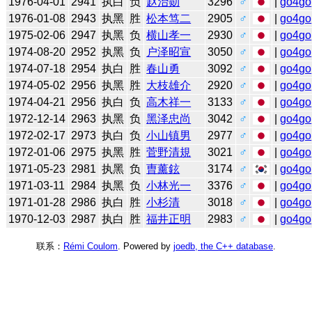
1976-04-01
2941
执白
负
赵治勋
3296
♂
|
go4go
1976-01-08
2943
执黑
胜
松本笃二
2905
♂
|
go4go
1975-02-06
2947
执黑
负
横山孝一
2930
♂
|
go4go
1974-08-20
2952
执黑
负
户泽昭宣
3050
♂
|
go4go
1974-07-18
2954
执白
胜
春山勇
3092
♂
|
go4go
1974-05-02
2956
执黑
胜
大枝雄介
2920
♂
|
go4go
1974-04-21
2956
执白
负
高木祥一
3133
♂
|
go4go
1972-12-14
2963
执黑
负
黑泽忠尚
3042
♂
|
go4go
1972-02-17
2973
执白
负
小山镇男
2977
♂
|
go4go
1972-01-06
2975
执黑
胜
菅野清規
3021
♂
|
go4go
1971-05-23
2981
执黑
负
曺薰鉉
3174
♂
|
go4go
1971-03-11
2984
执黑
负
小林光一
3376
♂
|
go4go
1971-01-28
2986
执白
胜
小杉清
3018
♂
|
go4go
1970-12-03
2987
执白
胜
福井正明
2983
♂
|
go4go
联系：
Rémi Coulom
. Powered by
joedb, the C++ database
.