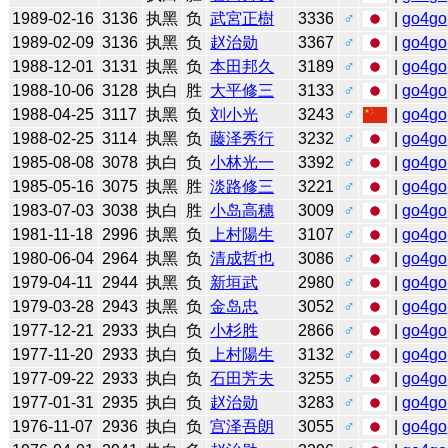
1989-02-16
3136
执黑
负
武宮正樹
3336
♂
|
go4go
1989-02-09
3136
执黑
负
赵治勋
3367
♂
|
go4go
1988-12-01
3131
执黑
负
本田邦久
3189
♂
|
go4go
1988-10-06
3128
执白
胜
大平修三
3133
♂
|
go4go
1988-04-25
3117
执黑
负
刘小光
3243
♂
|
go4go
1988-02-25
3114
执黑
负
藤泽秀行
3232
♂
|
go4go
1985-08-08
3078
执白
负
小林光一
3392
♂
|
go4go
1985-05-16
3075
执黑
胜
淡路修三
3221
♂
|
go4go
1983-07-03
3038
执白
胜
小岛高穗
3009
♂
|
go4go
1981-11-18
2996
执黑
负
上村陽生
3107
♂
|
go4go
1980-06-04
2964
执黑
负
清成哲也
3086
♂
|
go4go
1979-04-11
2944
执黑
负
新垣武
2980
♂
|
go4go
1979-03-28
2943
执黑
负
金岛忠
3052
♂
|
go4go
1977-12-21
2933
执白
负
小杉胜
2866
♂
|
go4go
1977-11-20
2933
执白
负
上村陽生
3132
♂
|
go4go
1977-09-22
2933
执白
负
石田芳夫
3255
♂
|
go4go
1977-01-31
2935
执白
负
赵治勋
3283
♂
|
go4go
1976-11-07
2936
执白
负
宫泽吾朗
3055
♂
|
go4go