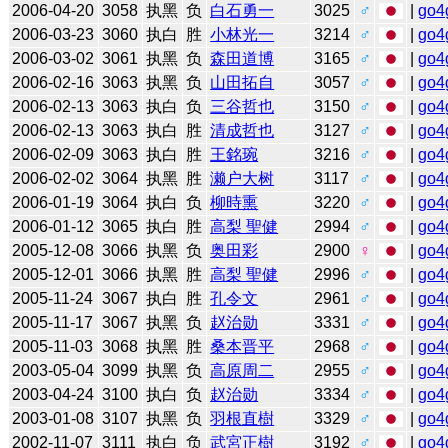
2006-04-20
3058
执黑
负
白石勇一
3025
♂
|
go4
2006-03-23
3060
执白
胜
小林光一
3214
♂
|
go4
2006-03-02
3061
执黑
负
森田道博
3165
♂
|
go4
2006-02-16
3063
执黑
负
山田拓自
3057
♂
|
go4
2006-02-13
3063
执白
负
三谷哲也
3150
♂
|
go4
2006-02-13
3063
执白
胜
清成哲也
3127
♂
|
go4
2006-02-09
3063
执白
胜
王銘琬
3216
♂
|
go4
2006-02-02
3064
执黑
胜
濑户大树
3117
♂
|
go4
2006-01-19
3064
执白
负
柳時熏
3220
♂
|
go4
2006-01-12
3065
执白
胜
高梨 聖健
2994
♂
|
go4
2005-12-08
3066
执黑
负
奥田彩
2900
♀
|
go4
2005-12-01
3066
执黑
胜
高梨 聖健
2996
♂
|
go4
2005-11-24
3067
执白
胜
孔令文
2961
♂
|
go4
2005-11-17
3067
执黑
负
赵治勋
3331
♂
|
go4
2005-11-03
3068
执黑
胜
桑本晋平
2968
♂
|
go4
2003-05-04
3099
执黑
负
高原周二
2955
♂
|
go4
2003-04-24
3100
执白
负
赵治勋
3334
♂
|
go4
2003-01-08
3107
执黑
负
羽根直樹
3329
♂
|
go4
2002-11-07
3111
执白
负
武宮正樹
3192
♂
|
go4