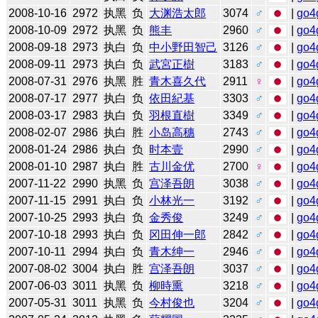
2008-10-16
2972
执黑
负
大渊浩太郎
3074
♂
|
go4
2008-10-09
2972
执黑
负
熊丰
2960
♂
|
go4
2008-09-18
2973
执白
负
中小野田智己
3126
♂
|
go4
2008-09-11
2973
执白
负
武宮正樹
3183
♂
|
go4
2008-07-31
2976
执黑
胜
青木喜久代
2911
♀
|
go4
2008-07-17
2977
执白
负
依田紀基
3303
♂
|
go4
2008-03-17
2983
执白
负
羽根直樹
3349
♂
|
go4
2008-02-07
2986
执白
胜
小岛高穗
2743
♂
|
go4
2008-01-24
2986
执白
负
时本壹
2990
♂
|
go4
2008-01-10
2987
执白
胜
古川金优
2700
♀
|
go4
2007-11-22
2990
执黑
负
宫泽吾朗
3038
♂
|
go4
2007-11-15
2991
执白
负
小林光一
3192
♂
|
go4
2007-10-25
2993
执白
负
金秀俊
3249
♂
|
go4
2007-10-18
2993
执白
负
冈田伸一郎
2842
♂
|
go4
2007-10-11
2994
执白
负
青木绅一
2946
♂
|
go4
2007-08-02
3004
执白
胜
宫泽吾朗
3037
♂
|
go4
2007-06-03
3011
执黑
负
柳時熏
3218
♂
|
go4
2007-05-31
3011
执黑
负
今村俊也
3204
♂
|
go4