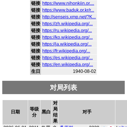
链接
https://www.nihonkiin.or....
链接
https://www.baduk.or.kr/r...
链接
http://senseis.xmp.net/?K...
链接
https://zh.wikipedia.org/...
链接
https://ru.wikipedia.org/...
链接
https://ko.wikipedia.org/...
链接
https://ja.wikipedia.org/...
链接
https://fr.wikipedia.org/...
链接
https://es.wikipedia.org/...
链接
https://en.wikipedia.org/...
生日
1940-08-02
对局列表
对
等级
局
日期
黑白
对手
分
结
果