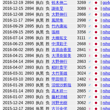
2016-12-19
2894
执白
负
铃木伸二
3269
♂
|
go4
2016-12-15
2894
执白
负
謝依旻
3089
♀
|
niho
2016-12-08
2894
执白
负
大野伸行
2866
♂
|
niho
2016-11-17
2894
执黑
胜
風間隼
2998
♂
|
niho
2016-09-29
2895
执白
负
竹内康祐
3070
♂
|
niho
2016-09-15
2895
执黑
负
張栩
3356
♂
|
niho
2016-07-14
2896
执白
胜
大橋拓文
3111
♂
|
niho
2016-06-23
2895
执黑
胜
中澤彩子
2668
♀
|
niho
2016-06-02
2895
执白
胜
吉原由香里
2841
♀
|
niho
2016-04-21
2894
执白
负
大澤奈留美
2803
♀
|
niho
2016-04-14
2894
执白
胜
大野伸行
2863
♂
|
niho
2016-04-07
2893
执白
负
稻叶贵宇
3025
♂
|
niho
2016-03-31
2893
执黑
负
大竹英雄
3024
♂
|
niho
2016-03-10
2893
执白
胜
甲田明子
2482
♀
|
niho
2016-01-28
2893
执黑
负
沼馆沙辉哉
3069
♂
|
niho
2016-01-14
2893
执白
负
高木祥一
2865
♂
|
niho
2016-01-07
2893
执白
负
藤村洋輔
3077
♂
|
niho
2015-12-24
2893
执白
负
河野光樹
3062
♂
|
niho
2015-12-17
2894
执黑
胜
古川金优
2660
♀
|
niho