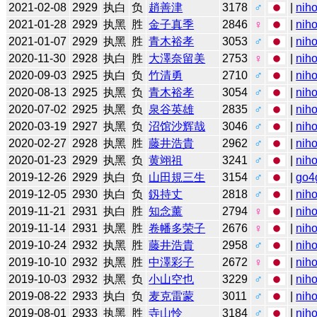
2021-02-08
2929
执白
负
趙善津
3178
♂
|
niho
2021-01-28
2929
执黑
胜
金子真季
2846
♀
|
niho
2021-01-07
2929
执黑
胜
青木裕孝
3053
♂
|
niho
2020-11-30
2928
执白
胜
大澤奈留美
2753
♀
|
niho
2020-09-03
2925
执白
负
竹清勇
2710
♂
|
niho
2020-08-13
2925
执黑
负
青木裕孝
3054
♂
|
niho
2020-07-02
2925
执黑
负
泉谷英雄
2835
♂
|
niho
2020-03-19
2927
执黑
负
沼馆沙辉哉
3046
♂
|
niho
2020-02-27
2928
执黑
胜
藤井浩貴
2962
♂
|
niho
2020-01-23
2929
执黑
负
黄翊祖
3241
♂
|
niho
2019-12-26
2929
执白
负
山田規三生
3154
♂
|
go4
2019-12-05
2930
执白
负
釼持丈
2818
♂
|
niho
2019-11-21
2931
执白
胜
知念薰
2794
♀
|
niho
2019-11-14
2931
执黑
胜
卷幡多荣子
2676
♀
|
niho
2019-10-24
2932
执黑
胜
藤井浩貴
2958
♂
|
niho
2019-10-10
2932
执黑
胜
中澤彩子
2672
♀
|
niho
2019-10-03
2932
执黑
负
小山空也
3229
♂
|
niho
2019-08-22
2933
执白
负
麦克雷蒙
3011
♂
|
niho
2019-08-01
2933
执黑
胜
寺山怜
3184
♂
|
niho