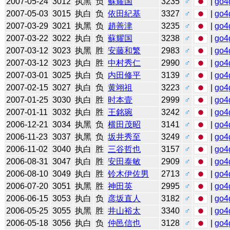
2007-05-24
3012
执黑
负
蘇耀国
3235
♂
|
go4
2007-05-03
3015
执白
负
依田紀基
3327
♂
|
go4
2007-03-29
3021
执黑
负
趙善津
3235
♂
|
go4
2007-03-22
3022
执白
负
蘇耀国
3238
♂
|
go4
2007-03-12
3023
执黑
胜
安藤和繁
2983
♂
|
go4
2007-03-12
3023
执白
胜
中村秀仁
2990
♂
|
go4
2007-03-01
3025
执白
负
内田修平
3139
♂
|
go4
2007-02-15
3027
执白
负
黄翊祖
3223
♂
|
go4
2007-01-25
3030
执白
胜
时本壹
2999
♂
|
go4
2007-01-11
3032
执白
胜
王銘琬
3242
♂
|
go4
2006-12-21
3034
执黑
负
横田茂昭
3141
♂
|
go4
2006-11-23
3037
执黑
负
坂井秀至
3249
♂
|
go4
2006-11-02
3040
执白
胜
三谷哲也
3157
♂
|
go4
2006-08-31
3047
执白
胜
安田泰敏
2909
♂
|
go4
2006-08-10
3049
执白
胜
铃木伊佐男
2713
♂
|
go4
2006-07-20
3051
执黑
胜
神田英
2995
♂
|
go4
2006-06-15
3053
执白
负
彦坂直人
3182
♂
|
go4
2006-05-25
3055
执黑
胜
井山裕太
3340
♂
|
go4
2006-05-18
3056
执白
负
仲邑信也
3128
♂
|
go4