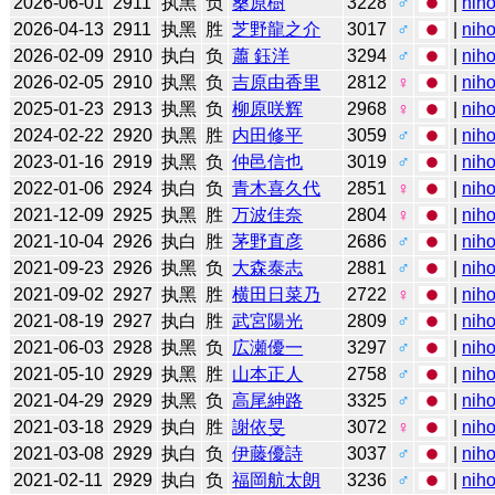
2026-06-01
2911
执黑
负
桑原樹
3228
♂
|
niho
2026-04-13
2911
执黑
胜
芝野龍之介
3017
♂
|
niho
2026-02-09
2910
执白
负
蕭 鈺洋
3294
♂
|
niho
2026-02-05
2910
执黑
负
吉原由香里
2812
♀
|
niho
2025-01-23
2913
执黑
负
柳原咲辉
2968
♀
|
niho
2024-02-22
2920
执黑
胜
内田修平
3059
♂
|
niho
2023-01-16
2919
执黑
负
仲邑信也
3019
♂
|
niho
2022-01-06
2924
执白
负
青木喜久代
2851
♀
|
niho
2021-12-09
2925
执黑
胜
万波佳奈
2804
♀
|
niho
2021-10-04
2926
执白
胜
茅野直彦
2686
♂
|
niho
2021-09-23
2926
执黑
负
大森泰志
2881
♂
|
niho
2021-09-02
2927
执黑
胜
横田日菜乃
2722
♀
|
niho
2021-08-19
2927
执白
胜
武宮陽光
2809
♂
|
niho
2021-06-03
2928
执黑
负
広瀬優一
3297
♂
|
niho
2021-05-10
2929
执黑
胜
山本正人
2758
♂
|
niho
2021-04-29
2929
执黑
负
高尾紳路
3325
♂
|
niho
2021-03-18
2929
执白
胜
謝依旻
3072
♀
|
niho
2021-03-08
2929
执白
负
伊藤優詩
3037
♂
|
niho
2021-02-11
2929
执白
负
福岡航太朗
3236
♂
|
niho