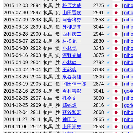
2015-12-03
2894
执黑
胜
松原大成
2725
♂
|
niho
2015-07-30
2897
执黑
负
山田晋次
2991
♂
|
niho
2015-07-09
2898
执黑
负
河合将史
2858
♂
|
niho
2015-06-18
2899
执黑
负
外柳是聞
3044
♂
|
niho
2015-05-28
2900
执白
负
西村庆二
2944
♂
|
niho
2015-05-07
2902
执黑
胜
村松龙一
2830
♂
|
niho
2015-04-30
2902
执白
负
小林觉
3243
♂
|
niho
2015-04-16
2903
执黑
负
河野光樹
3075
♂
|
niho
2015-04-09
2904
执白
胜
小林健二
2792
♂
|
niho
2015-04-02
2904
执白
胜
王銘琬
3198
♂
|
niho
2015-03-26
2904
执黑
胜
泉谷英雄
2806
♂
|
niho
2015-03-19
2905
执白
负
冈田伸一郎
2874
♂
|
niho
2015-02-16
2906
执黑
负
今村善彰
3041
♂
|
go4
2015-02-05
2907
执白
负
孔令文
3000
♂
|
niho
2014-12-25
2909
执黑
胜
郑铭煌
2816
♂
|
go4
2014-12-04
2911
执白
胜
萩谷和宏
2668
♂
|
niho
2014-11-27
2911
执黑
胜
神田英
2865
♂
|
niho
2014-11-06
2912
执黑
胜
上田崇史
2858
♂
|
niho