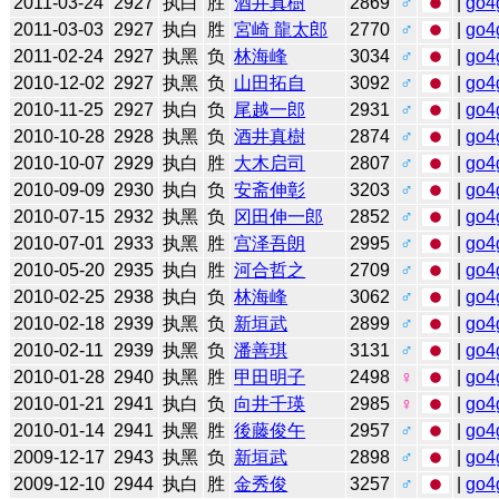
2011-03-24
2927
执白
胜
酒井真樹
2869
♂
|
go4
2011-03-03
2927
执白
胜
宮崎 龍太郎
2770
♂
|
go4
2011-02-24
2927
执黑
负
林海峰
3034
♂
|
go4
2010-12-02
2927
执黑
负
山田拓自
3092
♂
|
go4
2010-11-25
2927
执白
负
尾越一郎
2931
♂
|
go4
2010-10-28
2928
执黑
负
酒井真樹
2874
♂
|
go4
2010-10-07
2929
执白
胜
大木启司
2807
♂
|
go4
2010-09-09
2930
执白
负
安斋伸彰
3203
♂
|
go4
2010-07-15
2932
执黑
负
冈田伸一郎
2852
♂
|
go4
2010-07-01
2933
执黑
胜
宫泽吾朗
2995
♂
|
go4
2010-05-20
2935
执白
胜
河合哲之
2709
♂
|
go4
2010-02-25
2938
执白
负
林海峰
3062
♂
|
go4
2010-02-18
2939
执黑
负
新垣武
2899
♂
|
go4
2010-02-11
2939
执黑
负
潘善琪
3131
♂
|
go4
2010-01-28
2940
执黑
胜
甲田明子
2498
♀
|
go4
2010-01-21
2941
执白
负
向井千瑛
2985
♀
|
go4
2010-01-14
2941
执黑
胜
後藤俊午
2957
♂
|
go4
2009-12-17
2943
执黑
负
新垣武
2898
♂
|
go4
2009-12-10
2944
执白
胜
金秀俊
3257
♂
|
go4