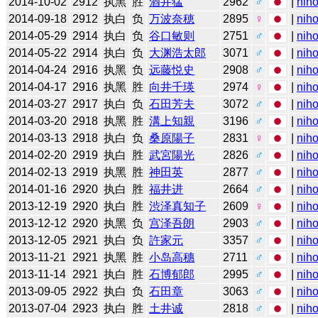
2014-10-02
2912
执黑
胜
酒井猛
2962
♂
|
niho
2014-09-18
2912
执白
负
万波奈穂
2895
♀
|
niho
2014-05-29
2914
执白
负
谷口敏则
2751
♂
|
niho
2014-05-22
2914
执白
负
大渊浩太郎
3071
♂
|
niho
2014-04-24
2916
执黑
负
远藤悦史
2908
♂
|
niho
2014-04-17
2916
执黑
胜
向井千瑛
2974
♀
|
niho
2014-03-27
2917
执白
负
石田芳夫
3072
♂
|
niho
2014-03-20
2918
执黑
胜
溝上知親
3196
♂
|
niho
2014-03-13
2918
执白
负
桑原陽子
2831
♀
|
niho
2014-02-20
2919
执白
胜
武宮陽光
2826
♂
|
niho
2014-02-13
2919
执黑
胜
神田英
2877
♂
|
niho
2014-01-16
2920
执白
胜
福井进
2664
♂
|
niho
2013-12-19
2920
执白
胜
渋泽真知子
2609
♀
|
niho
2013-12-12
2920
执黑
负
宫泽吾朗
2903
♂
|
niho
2013-12-05
2921
执白
负
許家元
3357
♂
|
niho
2013-11-21
2921
执黑
胜
小岛高穗
2711
♂
|
niho
2013-11-14
2921
执白
胜
石博郁郎
2995
♂
|
niho
2013-09-05
2922
执白
负
石田章
3063
♂
|
niho
2013-07-04
2923
执白
胜
土井诚
2818
♂
|
niho