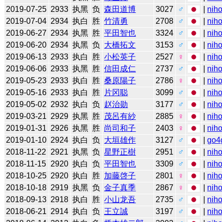
2019-07-25
2933
执黑
负
森田道博
3027
♂
|
niho
2019-07-04
2934
执白
胜
竹清勇
2708
♂
|
niho
2019-06-27
2934
执黑
胜
平田智也
3324
♂
|
niho
2019-06-20
2934
执黑
负
大橋拓文
3153
♂
|
niho
2019-06-13
2933
执白
胜
小松英子
2527
♀
|
niho
2019-06-06
2933
执黑
胜
信田成仁
2737
♂
|
niho
2019-05-23
2933
执白
胜
桑原陽子
2786
♀
|
niho
2019-05-16
2933
执白
胜
片冈聪
3099
♂
|
niho
2019-05-02
2932
执白
负
赵治勋
3177
♂
|
niho
2019-03-21
2929
执黑
胜
茂呂有紗
2885
♀
|
niho
2019-01-31
2926
执黑
胜
尚司和子
2403
♀
|
niho
2019-01-10
2924
执白
负
大垣雄作
3127
♂
|
go4
2018-11-22
2921
执黑
负
星野正樹
2951
♂
|
niho
2018-11-15
2920
执白
负
平田智也
3309
♂
|
niho
2018-10-25
2920
执白
胜
加藤啓子
2801
♀
|
niho
2018-10-18
2919
执黑
负
金子真季
2867
♀
|
niho
2018-09-13
2918
执白
胜
小山龙吾
2735
♂
|
niho
2018-06-21
2914
执白
负
王立誠
3197
♂
|
niho