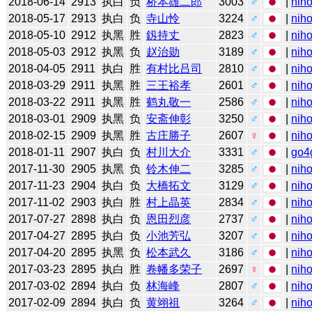
2018-06-14
2913
执白
负
桥本雄二郎
3003
♂
|
niho
2018-05-17
2913
执白
负
寺山怜
3224
♂
|
niho
2018-05-10
2912
执黑
胜
釼持丈
2823
♂
|
niho
2018-05-03
2912
执黑
负
赵治勋
3189
♂
|
niho
2018-04-05
2911
执白
胜
有村比吕司
2810
♂
|
niho
2018-03-29
2911
执黑
胜
三王裕孝
2601
♂
|
niho
2018-03-22
2911
执黑
胜
鹤丸敬一
2586
♂
|
niho
2018-03-01
2909
执黑
负
安斋伸彰
3250
♂
|
niho
2018-02-15
2909
执黑
胜
古庄勝子
2607
♀
|
niho
2018-01-11
2907
执白
负
村川大介
3331
♂
|
go4
2017-11-30
2905
执黑
负
铃木伸二
3285
♂
|
niho
2017-11-23
2904
执白
负
大橋拓文
3129
♂
|
niho
2017-11-02
2903
执白
胜
村上晶英
2834
♂
|
niho
2017-07-27
2898
执白
负
恩田烈彦
2737
♂
|
niho
2017-04-27
2895
执白
负
小池芳弘
3207
♂
|
niho
2017-04-20
2895
执黑
负
松本武久
3186
♂
|
niho
2017-03-23
2895
执白
胜
卷幡多荣子
2697
♀
|
niho
2017-03-02
2894
执白
负
林海峰
2807
♂
|
niho
2017-02-09
2894
执白
负
黄翊祖
3264
♂
|
niho