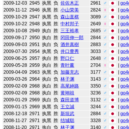
2009-12-03
2945
执黑
负
佐佐木正
2961
♂
|
go4
2009-11-12
2946
执黑
胜
小山荣美
2824
♀
|
go4
2009-10-29
2947
执黑
负
森山直棋
3089
♂
|
go4
2009-10-22
2948
执黑
胜
中村邦子
2649
♀
|
go4
2009-10-08
2949
执白
胜
三王裕孝
2685
♂
|
go4
2009-09-17
2950
执白
胜
冈田伸一郎
2844
♂
|
go4
2009-09-03
2951
执白
负
酒井真樹
2883
♂
|
go4
2009-07-30
2954
执黑
负
井口豊秀
3033
♂
|
go4
2009-06-25
2957
执白
胜
野口仁
2648
♂
|
go4
2009-05-28
2959
执白
胜
青叶薰
2704
♀
|
go4
2009-04-09
2963
执黑
负
加藤充志
3177
♂
|
go4
2009-03-26
2964
执白
负
林子渊
3143
♂
|
go4
2009-02-09
2968
执白
胜
高尾紳路
3350
♂
|
go4
2009-02-09
2968
执白
胜
黄翊祖
3236
♂
|
go4
2009-01-29
2969
执白
负
森田道博
3132
♂
|
go4
2009-01-15
2969
执黑
负
王立誠
3244
♂
|
go4
2008-12-18
2971
执黑
胜
新垣武
2884
♂
|
go4
2008-11-27
2971
执黑
胜
结城聪
3328
♂
|
go4
2008-11-20
2971
执白
负
林子渊
3140
♂
|
go4