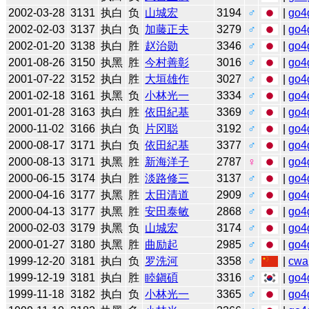
2002-03-28
3131
执白
负
山城宏
3194
♂
|
go4
2002-02-03
3137
执白
负
加藤正夫
3279
♂
|
go4
2002-01-20
3138
执白
胜
赵治勋
3346
♂
|
go4
2001-08-26
3150
执黑
胜
今村善彰
3016
♂
|
go4
2001-07-22
3152
执白
胜
大垣雄作
3027
♂
|
go4
2001-02-18
3161
执黑
负
小林光一
3334
♂
|
go4
2001-01-28
3163
执白
胜
依田紀基
3369
♂
|
go4
2000-11-02
3166
执白
负
片冈聪
3192
♂
|
go4
2000-08-17
3171
执白
负
依田紀基
3377
♂
|
go4
2000-08-13
3171
执黑
胜
新海洋子
2787
♀
|
go4
2000-06-15
3174
执白
胜
淡路修三
3137
♂
|
go4
2000-04-16
3177
执黑
胜
太田清道
2909
♂
|
go4
2000-04-13
3177
执黑
胜
安田泰敏
2868
♂
|
go4
2000-02-03
3179
执黑
负
山城宏
3174
♂
|
go4
2000-01-27
3180
执黑
胜
曲励起
2985
♂
|
go4
1999-12-20
3181
执白
负
罗洗河
3358
♂
|
cwa
1999-12-19
3181
执白
胜
睦鎭碩
3316
♂
|
go4
1999-11-18
3182
执白
负
小林光一
3365
♂
|
go4