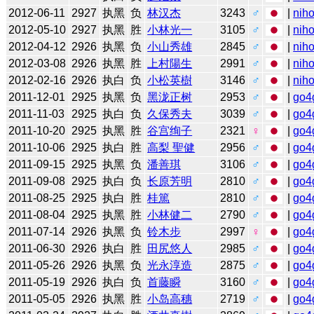
2012-06-11
2927
执黑
负
林汉杰
3243
♂
|
niho
2012-05-10
2927
执黑
胜
小林光一
3105
♂
|
niho
2012-04-12
2926
执黑
负
小山秀雄
2845
♂
|
niho
2012-03-08
2926
执黑
胜
上村陽生
2991
♂
|
niho
2012-02-16
2926
执白
负
小松英樹
3146
♂
|
niho
2011-12-01
2925
执黑
负
黑泷正树
2953
♂
|
go4
2011-11-03
2925
执白
负
久保秀夫
3039
♂
|
go4
2011-10-20
2925
执黑
胜
谷宫绚子
2321
♀
|
go4
2011-10-06
2925
执白
胜
高梨 聖健
2956
♂
|
go4
2011-09-15
2925
执黑
负
潘善琪
3106
♂
|
go4
2011-09-08
2925
执白
负
长原芳明
2810
♂
|
go4
2011-08-25
2925
执白
胜
桂篤
2810
♂
|
go4
2011-08-04
2925
执黑
胜
小林健二
2790
♂
|
go4
2011-07-14
2926
执黑
负
铃木步
2997
♀
|
go4
2011-06-30
2926
执白
胜
田尻悠人
2985
♂
|
go4
2011-05-26
2926
执黑
负
光永淳造
2875
♂
|
go4
2011-05-19
2926
执白
负
首藤瞬
3160
♂
|
go4
2011-05-05
2926
执黑
胜
小岛高穗
2719
♂
|
go4