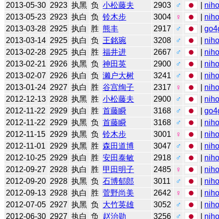
2013-05-30
2923
执黑
负
小松藤夫
2903
♂
|
niho
2013-05-23
2923
执白
负
铃木步
3004
♀
|
niho
2013-03-28
2925
执白
胜
熊丰
2917
♂
|
go4
2013-03-14
2925
执白
负
王銘琬
3208
♂
|
niho
2013-02-28
2925
执白
胜
福井进
2667
♂
|
niho
2013-02-21
2926
执黑
负
神田英
2900
♂
|
niho
2013-02-07
2926
执白
负
濑户大树
3241
♂
|
niho
2013-01-24
2927
执白
胜
谷宫绚子
2317
♀
|
niho
2012-12-13
2928
执黑
胜
小松藤夫
2900
♂
|
niho
2012-11-22
2929
执白
胜
首藤瞬
3168
♂
|
go4
2012-11-22
2929
执黑
负
首藤瞬
3168
♂
|
niho
2012-11-15
2929
执黑
负
铃木步
3001
♀
|
niho
2012-11-01
2929
执黑
胜
森田道博
3047
♂
|
niho
2012-10-25
2929
执白
胜
安田泰敏
2918
♂
|
niho
2012-09-27
2928
执白
胜
甲田明子
2485
♀
|
niho
2012-09-20
2928
执黑
负
石博郁郎
3011
♂
|
niho
2012-09-13
2928
执白
胜
菅野尚美
2642
♀
|
niho
2012-07-05
2927
执黑
负
大竹英雄
3052
♂
|
niho
2012-06-30
2927
执白
负
赵治勋
3256
♂
|
niho