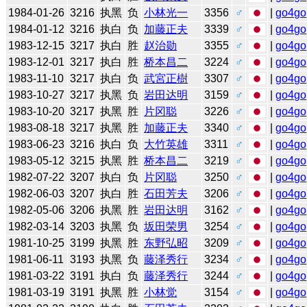
1984-01-26
3216
执黑
负
小林光一
3356
♂
|
go4go
1984-01-12
3216
执白
负
加藤正夫
3339
♂
|
go4go
1983-12-15
3217
执白
胜
赵治勋
3355
♂
|
go4go
1983-12-01
3217
执白
胜
桥本昌二
3224
♂
|
go4go
1983-11-10
3217
执白
负
武宮正樹
3307
♂
|
go4go
1983-10-27
3217
执黑
负
岩田达明
3159
♂
|
go4go
1983-10-20
3217
执黑
胜
片冈聪
3226
♂
|
go4go
1983-08-18
3217
执黑
胜
加藤正夫
3340
♂
|
go4go
1983-06-23
3216
执白
负
大竹英雄
3311
♂
|
go4go
1983-05-12
3215
执黑
胜
桥本昌二
3219
♂
|
go4go
1982-07-22
3207
执白
负
片冈聪
3250
♂
|
go4go
1982-06-03
3207
执白
胜
石田芳夫
3206
♂
|
go4go
1982-05-06
3206
执黑
胜
岩田达明
3162
♂
|
go4go
1982-03-14
3203
执黑
负
坂田荣男
3254
♂
|
go4go
1981-10-25
3199
执黑
胜
东野弘昭
3209
♂
|
go4go
1981-06-11
3193
执黑
负
藤泽秀行
3234
♂
|
go4go
1981-03-22
3191
执白
负
藤泽秀行
3244
♂
|
go4go
1981-03-19
3191
执黑
胜
小林觉
3154
♂
|
go4go