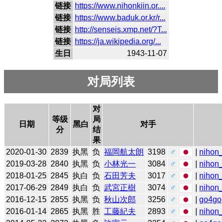
链接
https://www.nihonkiin.or....
链接
https://www.baduk.or.kr/r...
链接
http://senseis.xmp.net/?T...
链接
https://ja.wikipedia.org/...
生日
1943-11-07
对局列表
对
等级
局
日期
黑白
对手
分
结
果
2020-01-30
2839
执黑
负
福岡航太朗
3198
♂
|
nihon_
2019-03-28
2840
执黑
负
小林光一
3084
♂
|
nihon_
2018-01-25
2845
执白
负
石田芳夫
3017
♂
|
nihon_
2017-06-29
2849
执白
负
武宮正樹
3074
♂
|
nihon_
2016-12-15
2855
执黑
负
秋山次郎
3256
♂
|
go4go
2016-01-14
2865
执黑
胜
工藤紀夫
2893
♂
|
nihon_