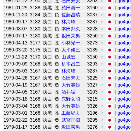
1981-02-22
3190
执白
胜
石田芳夫
3203
♂
|
go4go
1981-01-25
3188
执黑
胜
苑田勇一
3160
♂
|
go4go
1980-11-20
3184
执白
负
佐藤昌晴
3037
♂
|
go4go
1980-09-17
3182
执白
负
林海峰
3287
♂
|
go4go
1980-08-07
3180
执白
负
本田邦久
3228
♂
|
go4go
1980-07-17
3180
执黑
胜
坂田荣男
3250
♂
|
go4go
1980-04-13
3177
执白
胜
小林光一
3273
♂
|
go4go
1980-03-20
3175
执白
负
大平修三
3135
♂
|
go4go
1979-11-22
3170
执白
负
山城宏
3150
♂
|
go4go
1979-09-09
3168
执黑
负
桥本昌二
3293
♂
|
go4go
1979-05-03
3167
执白
负
林海峰
3287
♂
|
go4go
1979-04-26
3167
执黑
负
石田芳夫
3225
♂
|
go4go
1979-04-19
3167
执黑
负
大竹英雄
3327
♂
|
go4go
1979-04-05
3167
执白
胜
酒井猛
3103
♂
|
go4go
1979-03-18
3168
执白
负
东野弘昭
3215
♂
|
go4go
1979-03-04
3168
执黑
胜
大竹英雄
3326
♂
|
go4go
1979-03-01
3168
执黑
胜
工藤紀夫
3196
♂
|
go4go
1979-02-22
3168
执白
负
武宮正樹
3295
♂
|
go4go
1979-01-17
3168
执白
负
坂田荣男
3276
♂
|
go4go