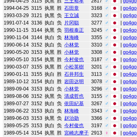
1994-04-25
3115
执黑
胜
三王裕孝
2817
♂
|
go4go
1994-04-25
3115
执黑
胜
石田章
3168
♂
|
go4go
1993-03-29
3121
执黑
负
王立誠
3323
♂
|
go4go
1991-07-14
3136
执白
负
片冈聪
3277
♂
|
go4go
1990-11-15
3144
执黑
负
羽根泰正
3245
♂
|
go4go
1990-11-04
3144
执白
负
林海峰
3355
♂
|
go4go
1990-06-14
3152
执白
负
小林觉
3310
♂
|
go4go
1990-05-20
3153
执黑
胜
小林觉
3308
♂
|
go4go
1990-05-10
3154
执黑
胜
今村俊也
3187
♂
|
go4go
1990-03-07
3155
执黑
胜
小松英樹
3201
♂
|
go4go
1990-01-11
3155
执白
胜
石井邦生
3113
♂
|
go4go
1989-10-12
3154
执白
胜
岩田达明
3078
♂
|
go4go
1989-09-04
3153
执白
负
小林觉
3296
♂
|
go4go
1989-08-06
3152
执黑
负
清成哲也
3155
♂
|
go4go
1989-07-27
3152
执白
负
依田紀基
3267
♂
|
go4go
1989-06-22
3153
执白
负
林海峰
3343
♂
|
go4go
1989-06-03
3153
执黑
负
赵治勋
3366
♂
|
go4go
1989-05-25
3153
执白
负
今村俊也
3197
♂
|
go4go
1989-05-14
3154
执黑
胜
宮崎志摩子
2913
♀
|
go4go