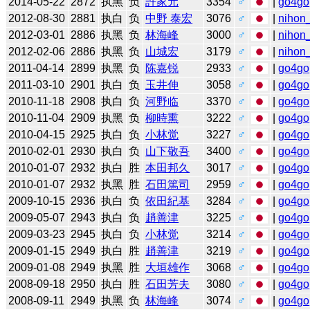
2014-05-22
2872
执黑
负
許家元
3354
♂
|
go4go
2012-08-30
2881
执白
负
中野 泰宏
3076
♂
|
nihon_
2012-03-01
2886
执黑
负
林海峰
3000
♂
|
nihon_
2012-02-06
2886
执黑
负
山城宏
3179
♂
|
nihon_
2011-04-14
2899
执黑
负
陈嘉锐
2933
♂
|
go4go
2011-03-10
2901
执白
负
玉井伸
3058
♂
|
go4go
2010-11-18
2908
执白
负
河野临
3370
♂
|
go4go
2010-11-04
2909
执黑
负
柳時熏
3222
♂
|
go4go
2010-04-15
2925
执白
负
小林觉
3227
♂
|
go4go
2010-02-01
2930
执白
负
山下敬吾
3400
♂
|
go4go
2010-01-07
2932
执白
胜
本田邦久
3017
♂
|
go4go
2010-01-07
2932
执黑
胜
石田篤司
2959
♂
|
go4go
2009-10-15
2936
执白
负
依田紀基
3284
♂
|
go4go
2009-05-07
2943
执白
负
趙善津
3225
♂
|
go4go
2009-03-23
2945
执白
负
小林觉
3214
♂
|
go4go
2009-01-15
2949
执白
胜
趙善津
3219
♂
|
go4go
2009-01-08
2949
执黑
胜
大垣雄作
3068
♂
|
go4go
2008-09-18
2950
执白
胜
石田芳夫
3080
♂
|
go4go
2008-09-11
2949
执黑
负
林海峰
3074
♂
|
go4go