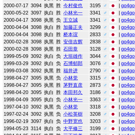
2000-07-17
3094
执黑
胜
今村俊也
3195
♂
|
go4go
2000-05-22
3097
执白
胜
小林光一
3341
♂
|
go4go
2000-04-17
3098
执黑
负
王立誠
3341
♂
|
go4go
2000-04-04
3098
执白
胜
加藤正夫
3299
♂
|
go4go
2000-04-04
3098
执白
胜
桥本谊
2833
♂
|
go4go
2000-02-28
3098
执黑
胜
安倍吉辉
2838
♂
|
go4go
2000-02-28
3098
执黑
胜
石田章
3128
♂
|
go4go
1999-05-09
3092
执白
负
大垣雄作
3044
♂
|
go4go
1999-03-29
3092
执白
负
石博郁郎
3076
♂
|
go4go
1999-03-08
3092
执黑
胜
福井进
2790
♂
|
go4go
1998-04-27
3095
执黑
负
小林觉
3315
♂
|
go4go
1998-04-27
3095
执黑
胜
茅野直彦
2873
♂
|
go4go
1998-04-20
3095
执白
胜
本田邦久
3186
♂
|
go4go
1998-04-09
3095
执白
负
小林光一
3363
♂
|
go4go
1997-04-10
3092
执黑
负
小林觉
3318
♂
|
go4go
1997-02-24
3092
执黑
负
小松英樹
3208
♂
|
go4go
1996-02-19
3097
执白
负
中野宽也
3203
♂
|
go4go
1994-05-23
3114
执白
负
大平修三
3199
♂
|
go4go