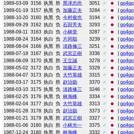
1989-03-09
3156
执黑
胜
黑泽忠尚
3051
♂
|
go4go
1989-01-19
3157
执黑
负
加藤正夫
3284
♂
|
go4go
1988-10-20
3160
执黑
负
今村俊也
3194
♂
|
go4go
1988-09-29
3162
执白
负
石田芳夫
3293
♂
|
go4go
1988-09-11
3163
执白
负
小林觉
3287
♂
|
go4go
1988-08-24
3164
执白
负
片冈聪
3239
♂
|
go4go
1988-08-04
3166
执黑
胜
淡路修三
3251
♂
|
go4go
1988-07-18
3167
执白
负
武宮正樹
3336
♂
|
go4go
1988-06-09
3170
执黑
胜
王立誠
3278
♂
|
go4go
1988-05-02
3172
执白
负
加藤正夫
3329
♂
|
go4go
1988-04-07
3173
执白
负
大竹英雄
3315
♂
|
go4go
1988-03-17
3175
执白
胜
赵治勋
3370
♂
|
go4go
1988-03-10
3175
执黑
负
淡路修三
3246
♂
|
go4go
1988-02-25
3176
执黑
负
林海峰
3334
♂
|
go4go
1988-02-04
3177
执白
负
大竹英雄
3313
♂
|
go4go
1988-01-28
3178
执白
负
赵治勋
3373
♂
|
go4go
1988-01-21
3179
执黑
胜
武宮正樹
3327
♂
|
go4go
1988-01-06
3180
执白
胜
小林光一
3375
♂
|
go4go
1987-12-24
3180
执黑
胜
林海峰
3332
♂
|
go4go