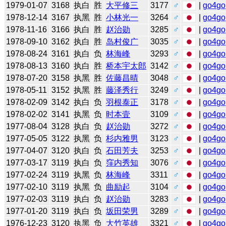
1979-01-07
3168
执白
胜
大平修三
3177
♂
|
go4go
1978-12-14
3167
执黑
胜
小林光一
3264
♂
|
go4go
1978-11-16
3166
执白
胜
赵治勋
3285
♂
|
go4go
1978-09-10
3162
执白
胜
岛村俊广
3035
♂
|
go4go
1978-08-24
3161
执白
负
林海峰
3293
♂
|
go4go
1978-08-13
3160
执白
胜
桥本宇太郎
3142
♂
|
go4go
1978-07-20
3158
执黑
胜
佐藤昌晴
3048
♂
|
go4go
1978-05-11
3152
执黑
胜
藤泽秀行
3249
♂
|
go4go
1978-02-09
3142
执白
负
羽根泰正
3178
♂
|
go4go
1978-02-02
3141
执黑
负
时本壹
3109
♂
|
go4go
1977-08-04
3128
执白
负
赵治勋
3272
♂
|
go4go
1977-05-05
3122
执黑
负
杉内雅男
3123
♂
|
go4go
1977-04-07
3120
执白
负
石田芳夫
3253
♂
|
go4go
1977-03-17
3119
执白
负
窪内秀知
3076
♂
|
go4go
1977-02-24
3119
执黑
负
林海峰
3311
♂
|
go4go
1977-02-10
3119
执黑
负
曲励起
3104
♂
|
go4go
1977-02-03
3119
执白
负
赵治勋
3283
♂
|
go4go
1977-01-20
3119
执白
负
坂田荣男
3289
♂
|
go4go
1976-12-23
3120
执黑
负
大竹英雄
3321
♂
|
go4go