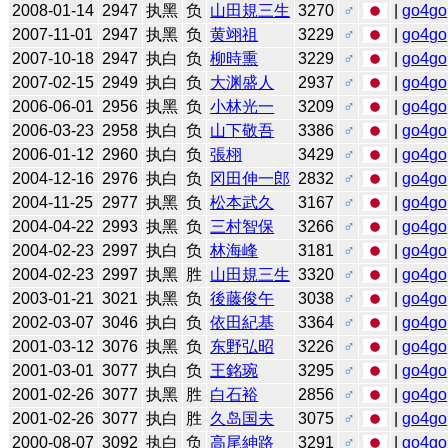
2008-01-14
2947
执黑
负
山田規三生
3270
♂
|
go4go
2007-11-01
2947
执黑
负
黄翊祖
3229
♂
|
go4go
2007-10-18
2947
执白
负
柳時熏
3229
♂
|
go4go
2007-02-15
2949
执白
负
大渊盛人
2937
♂
|
go4go
2006-06-01
2956
执黑
负
小林光一
3209
♂
|
go4go
2006-03-23
2958
执白
负
山下敬吾
3386
♂
|
go4go
2006-01-12
2960
执白
负
張栩
3429
♂
|
go4go
2004-12-16
2976
执白
负
冈田伸一郎
2832
♂
|
go4go
2004-11-25
2977
执黑
负
松本武久
3167
♂
|
go4go
2004-04-22
2993
执黑
负
三村智保
3266
♂
|
go4go
2004-02-23
2997
执白
负
林海峰
3181
♂
|
go4go
2004-02-23
2997
执黑
胜
山田規三生
3320
♂
|
go4go
2003-01-21
3021
执黑
负
後藤俊午
3038
♂
|
go4go
2002-03-07
3046
执白
负
依田紀基
3364
♂
|
go4go
2001-03-12
3076
执黑
负
东野弘昭
3226
♂
|
go4go
2001-03-01
3077
执白
负
王銘琬
3295
♂
|
go4go
2001-02-26
3077
执黑
胜
白石裕
2856
♂
|
go4go
2001-02-26
3077
执白
胜
久岛国夫
3075
♂
|
go4go
2000-08-07
3092
执白
负
高尾紳路
3291
♂
|
go4go