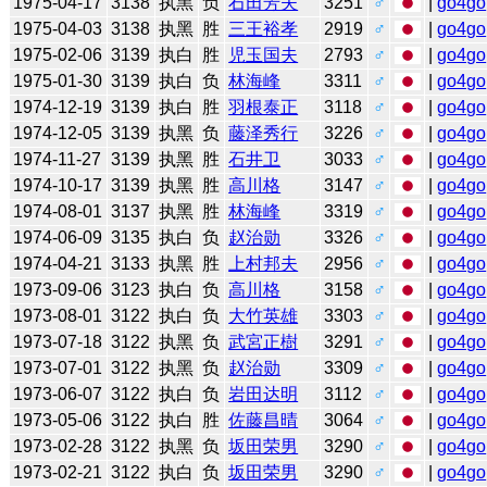
1975-04-17
3138
执黑
负
石田芳夫
3251
♂
|
go4go
1975-04-03
3138
执黑
胜
三王裕孝
2919
♂
|
go4go
1975-02-06
3139
执白
胜
児玉国夫
2793
♂
|
go4go
1975-01-30
3139
执白
负
林海峰
3311
♂
|
go4go
1974-12-19
3139
执白
胜
羽根泰正
3118
♂
|
go4go
1974-12-05
3139
执黑
负
藤泽秀行
3226
♂
|
go4go
1974-11-27
3139
执黑
胜
石井卫
3033
♂
|
go4go
1974-10-17
3139
执黑
胜
高川格
3147
♂
|
go4go
1974-08-01
3137
执黑
胜
林海峰
3319
♂
|
go4go
1974-06-09
3135
执白
负
赵治勋
3326
♂
|
go4go
1974-04-21
3133
执黑
胜
上村邦夫
2956
♂
|
go4go
1973-09-06
3123
执白
负
高川格
3158
♂
|
go4go
1973-08-01
3122
执白
负
大竹英雄
3303
♂
|
go4go
1973-07-18
3122
执黑
负
武宮正樹
3291
♂
|
go4go
1973-07-01
3122
执黑
负
赵治勋
3309
♂
|
go4go
1973-06-07
3122
执白
负
岩田达明
3112
♂
|
go4go
1973-05-06
3122
执白
胜
佐藤昌晴
3064
♂
|
go4go
1973-02-28
3122
执黑
负
坂田荣男
3290
♂
|
go4go
1973-02-21
3122
执白
负
坂田荣男
3290
♂
|
go4go