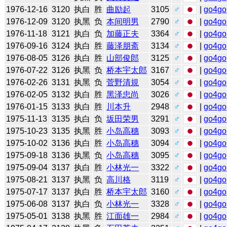
1976-12-16
3120
执白
胜
曲励起
3105
♂
|
go4go
1976-12-09
3120
执黑
负
本间明男
2790
♂
|
go4go
1976-11-18
3121
执白
负
加藤正夫
3364
♂
|
go4go
1976-09-16
3124
执白
胜
藤泽朋斋
3134
♂
|
go4go
1976-08-05
3126
执白
胜
山部俊郎
3125
♂
|
go4go
1976-07-22
3126
执黑
负
桥本宇太郎
3167
♂
|
go4go
1976-02-26
3131
执黑
负
菅野清規
3054
♂
|
go4go
1976-02-05
3132
执白
胜
黑泽忠尚
3026
♂
|
go4go
1976-01-15
3133
执白
胜
川本升
2948
♂
|
go4go
1975-11-13
3135
执白
负
坂田荣男
3291
♂
|
go4go
1975-10-23
3135
执黑
胜
小岛高穗
3093
♂
|
go4go
1975-10-02
3136
执白
胜
小岛高穗
3094
♂
|
go4go
1975-09-18
3136
执黑
负
小岛高穗
3095
♂
|
go4go
1975-09-04
3137
执白
胜
小林光一
3322
♂
|
go4go
1975-08-21
3137
执黑
负
高川格
3119
♂
|
go4go
1975-07-17
3137
执白
胜
桥本宇太郎
3160
♂
|
go4go
1975-06-08
3137
执白
负
小林光一
3328
♂
|
go4go
1975-05-01
3138
执黑
胜
江面雄一
2984
♂
|
go4go