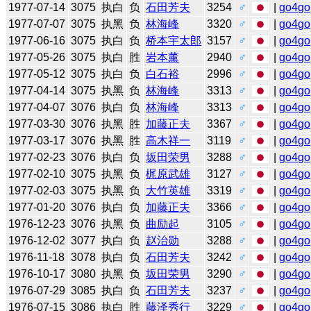
1977-07-14
3075
执白
负
石田芳夫
3254
♂
|
go4go
1977-07-07
3075
执黑
负
林海峰
3320
♂
|
go4go
1977-06-16
3075
执白
负
桥本宇太郎
3157
♂
|
go4go
1977-05-26
3075
执白
胜
岩本薰
2940
♂
|
go4go
1977-05-12
3075
执白
负
白石裕
2996
♂
|
go4go
1977-04-14
3075
执黑
负
林海峰
3313
♂
|
go4go
1977-04-07
3076
执白
负
林海峰
3313
♂
|
go4go
1977-03-30
3076
执黑
胜
加藤正夫
3367
♂
|
go4go
1977-03-17
3076
执黑
胜
高木祥一
3119
♂
|
go4go
1977-02-23
3076
执白
负
坂田荣男
3288
♂
|
go4go
1977-02-10
3075
执黑
负
梶原武雄
3127
♂
|
go4go
1977-02-03
3075
执黑
负
大竹英雄
3319
♂
|
go4go
1977-01-20
3076
执白
负
加藤正夫
3366
♂
|
go4go
1976-12-23
3076
执黑
负
曲励起
3105
♂
|
go4go
1976-12-02
3077
执白
负
赵治勋
3288
♂
|
go4go
1976-11-18
3078
执白
负
石田芳夫
3242
♂
|
go4go
1976-10-17
3080
执黑
负
坂田荣男
3290
♂
|
go4go
1976-07-29
3085
执白
负
石田芳夫
3237
♂
|
go4go
1976-07-15
3086
执白
胜
藤泽秀行
3229
♂
|
go4go