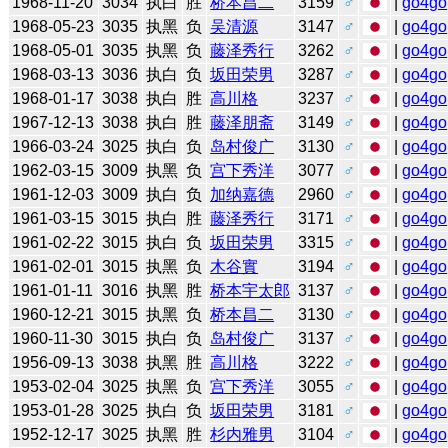
1968-11-20
3034
执白
胜
桥本昌二
3159
♂
|
go4go
1968-05-23
3035
执黑
负
吴清源
3147
♂
|
go4go
1968-05-01
3035
执黑
负
藤泽秀行
3262
♂
|
go4go
1968-03-13
3036
执白
负
坂田荣男
3287
♂
|
go4go
1968-01-17
3038
执白
胜
高川格
3237
♂
|
go4go
1967-12-13
3038
执白
胜
藤泽朋斋
3149
♂
|
go4go
1966-03-24
3025
执白
负
岛村俊广
3130
♂
|
go4go
1962-03-15
3009
执黑
负
宫下秀洋
3077
♂
|
go4go
1961-12-03
3009
执白
负
加纳嘉德
2960
♂
|
go4go
1961-03-15
3015
执白
胜
藤泽秀行
3171
♂
|
go4go
1961-02-22
3015
执白
负
坂田荣男
3315
♂
|
go4go
1961-02-01
3015
执黑
负
木谷實
3194
♂
|
go4go
1961-01-11
3016
执黑
胜
桥本宇太郎
3137
♂
|
go4go
1960-12-21
3015
执黑
负
桥本昌二
3130
♂
|
go4go
1960-11-30
3015
执白
负
岛村俊广
3137
♂
|
go4go
1956-09-13
3038
执黑
胜
高川格
3222
♂
|
go4go
1953-02-04
3025
执黑
负
宫下秀洋
3055
♂
|
go4go
1953-01-28
3025
执白
负
坂田荣男
3181
♂
|
go4go
1952-12-17
3025
执黑
胜
杉内雅男
3104
♂
|
go4go