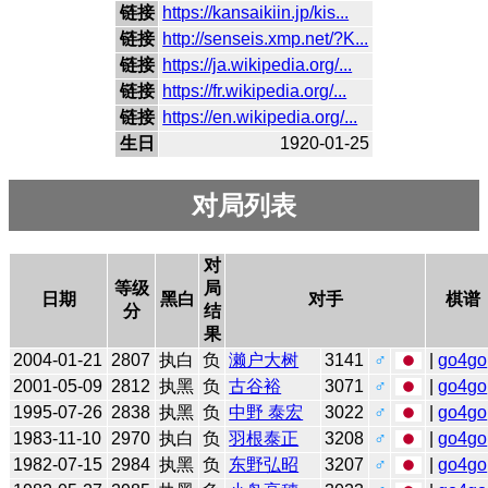
链接
https://kansaikiin.jp/kis...
链接
http://senseis.xmp.net/?K...
链接
https://ja.wikipedia.org/...
链接
https://fr.wikipedia.org/...
链接
https://en.wikipedia.org/...
生日
1920-01-25
对局列表
对
等级
局
日期
黑白
对手
棋谱
分
结
果
2004-01-21
2807
执白
负
濑户大树
3141
♂
|
go4go
2001-05-09
2812
执黑
负
古谷裕
3071
♂
|
go4go
1995-07-26
2838
执黑
负
中野 泰宏
3022
♂
|
go4go
1983-11-10
2970
执白
负
羽根泰正
3208
♂
|
go4go
1982-07-15
2984
执黑
负
东野弘昭
3207
♂
|
go4go