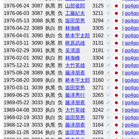
1976-06-24
3087
执黑
胜
山部俊郎
3125
♂
|
go4go
1976-06-03
3087
执黑
负
工藤紀夫
3211
♂
|
go4go
1976-05-13
3088
执黑
负
坂田荣男
3294
♂
|
go4go
1976-04-22
3089
执白
胜
林海峰
3305
♂
|
go4go
1976-04-01
3090
执白
负
桥本宇太郎
3162
♂
|
go4go
1976-03-11
3090
执黑
胜
梶原武雄
3131
♂
|
go4go
1976-02-29
3091
执黑
负
吴清源
3191
♂
|
go4go
1976-02-01
3092
执白
胜
林海峰
3304
♂
|
go4go
1975-12-21
3092
执黑
胜
大竹英雄
3318
♂
|
go4go
1975-08-28
3089
执黑
负
藤泽朋斋
3169
♂
|
go4go
1975-08-20
3089
执白
胜
桥本宇太郎
3160
♂
|
go4go
1970-03-11
3039
执黑
负
坂田荣男
3271
♂
|
go4go
1969-06-25
3033
执黑
负
藤泽秀行
3265
♂
|
go4go
1969-05-22
3033
执白
负
藤泽朋斋
3166
♂
|
go4go
1969-04-08
3033
执白
负
大竹英雄
3242
♂
|
go4go
1969-02-19
3033
执白
负
坂田荣男
3279
♂
|
go4go
1968-12-19
3033
执黑
负
藤泽朋斋
3164
♂
|
go4go
1968-11-28
3034
执白
负
坂田荣男
3281
♂
|
go4go