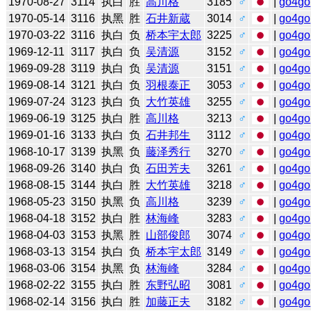
1970-08-27
3114
执白
胜
高川格
3185
♂
|
go4go
1970-05-14
3116
执黑
胜
石井新蔵
3014
♂
|
go4go
1970-03-22
3116
执白
负
桥本宇太郎
3225
♂
|
go4go
1969-12-11
3117
执白
负
吴清源
3152
♂
|
go4go
1969-09-28
3119
执白
负
吴清源
3151
♂
|
go4go
1969-08-14
3121
执白
负
羽根泰正
3053
♂
|
go4go
1969-07-24
3123
执白
负
大竹英雄
3255
♂
|
go4go
1969-06-19
3125
执白
胜
高川格
3213
♂
|
go4go
1969-01-16
3133
执白
负
石井邦生
3112
♂
|
go4go
1968-10-17
3139
执黑
负
藤泽秀行
3270
♂
|
go4go
1968-09-26
3140
执白
负
石田芳夫
3261
♂
|
go4go
1968-08-15
3144
执白
胜
大竹英雄
3218
♂
|
go4go
1968-05-23
3150
执黑
负
高川格
3239
♂
|
go4go
1968-04-18
3152
执白
胜
林海峰
3283
♂
|
go4go
1968-04-03
3153
执黑
胜
山部俊郎
3074
♂
|
go4go
1968-03-13
3154
执白
负
桥本宇太郎
3149
♂
|
go4go
1968-03-06
3154
执黑
负
林海峰
3284
♂
|
go4go
1968-02-22
3155
执白
胜
东野弘昭
3081
♂
|
go4go
1968-02-14
3156
执白
胜
加藤正夫
3182
♂
|
go4go