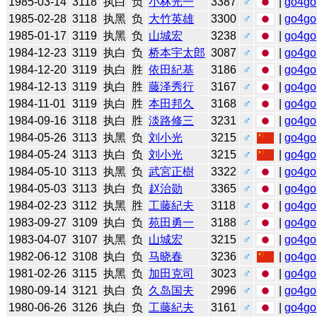
1985-03-14
3118
执白
负
小林光一
3387
♂
|
go4go
1985-02-28
3118
执黑
负
大竹英雄
3300
♂
|
go4go
1985-01-17
3119
执黑
负
山城宏
3238
♂
|
go4go
1984-12-23
3119
执白
负
桥本宇太郎
3087
♂
|
go4go
1984-12-20
3119
执白
胜
依田紀基
3186
♂
|
go4go
1984-12-13
3119
执白
胜
藤泽秀行
3167
♂
|
go4go
1984-11-01
3119
执白
胜
本田邦久
3168
♂
|
go4go
1984-09-16
3118
执白
胜
淡路修三
3231
♂
|
go4go
1984-05-26
3113
执黑
负
刘小光
3215
♂
|
go4go
1984-05-24
3113
执白
负
刘小光
3215
♂
|
go4go
1984-05-10
3113
执黑
负
武宮正樹
3322
♂
|
go4go
1984-05-03
3113
执白
负
赵治勋
3365
♂
|
go4go
1984-02-23
3112
执黑
胜
工藤紀夫
3118
♂
|
go4go
1983-09-27
3109
执白
负
苑田勇一
3188
♂
|
go4go
1983-04-07
3107
执黑
负
山城宏
3215
♂
|
go4go
1982-06-12
3108
执白
负
马晓春
3236
♂
|
go4go
1981-02-26
3115
执黑
负
加田克司
3023
♂
|
go4go
1980-09-14
3121
执白
负
久岛国夫
2996
♂
|
go4go
1980-06-26
3126
执白
负
工藤紀夫
3161
♂
|
go4go