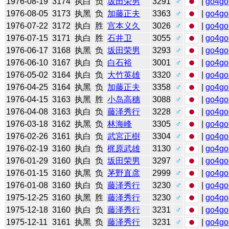
1976-08-19
3174
执白
负
坂田荣男
3291
♂
|
go4go
1976-08-05
3173
执黑
负
加藤正夫
3363
♂
|
go4go
1976-07-22
3172
执白
胜
宫本义久
3026
♂
|
go4go
1976-07-15
3171
执白
胜
石井卫
3055
♂
|
go4go
1976-06-17
3168
执黑
负
坂田荣男
3293
♂
|
go4go
1976-06-10
3167
执白
负
白石裕
3001
♂
|
go4go
1976-05-02
3164
执白
负
大竹英雄
3320
♂
|
go4go
1976-04-25
3164
执黑
负
加藤正夫
3358
♂
|
go4go
1976-04-15
3163
执黑
胜
小岛高穗
3088
♂
|
go4go
1976-04-08
3163
执白
负
藤泽秀行
3228
♂
|
go4go
1976-03-18
3162
执黑
负
林海峰
3305
♂
|
go4go
1976-02-26
3161
执白
负
武宮正樹
3304
♂
|
go4go
1976-02-19
3160
执白
负
梶原武雄
3130
♂
|
go4go
1976-01-29
3160
执白
负
坂田荣男
3297
♂
|
go4go
1976-01-15
3160
执黑
负
茅野直彦
2999
♂
|
go4go
1976-01-08
3160
执白
负
藤泽秀行
3230
♂
|
go4go
1975-12-25
3160
执黑
胜
藤泽秀行
3230
♂
|
go4go
1975-12-18
3160
执白
负
藤泽秀行
3231
♂
|
go4go
1975-12-11
3161
执黑
负
藤泽秀行
3231
♂
|
go4go