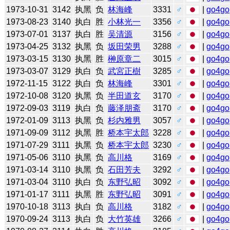
1973-10-31
3142
执黑
负
林海峰
3331
♂
|
go4go
1973-08-23
3140
执白
胜
小林光一
3356
♂
|
go4go
1973-07-01
3137
执白
胜
吴清源
3156
♂
|
go4go
1973-04-25
3132
执黑
负
坂田荣男
3288
♂
|
go4go
1973-03-15
3130
执黑
胜
榊原章二
3015
♂
|
go4go
1973-03-07
3129
执白
负
武宮正樹
3285
♂
|
go4go
1972-11-15
3122
执白
负
林海峰
3301
♂
|
go4go
1972-10-08
3120
执黑
负
半田道玄
3170
♂
|
go4go
1972-09-03
3119
执白
负
藤泽朋斋
3170
♂
|
go4go
1972-01-09
3113
执黑
负
杉内雅男
3057
♂
|
go4go
1971-09-09
3112
执黑
胜
桥本宇太郎
3228
♂
|
go4go
1971-07-29
3111
执黑
负
桥本宇太郎
3230
♂
|
go4go
1971-05-06
3110
执黑
负
高川格
3169
♂
|
go4go
1971-03-14
3110
执黑
负
石田芳夫
3292
♂
|
go4go
1971-03-04
3110
执白
负
东野弘昭
3092
♂
|
go4go
1971-01-17
3111
执黑
胜
东野弘昭
3091
♂
|
go4go
1970-10-18
3113
执白
负
高川格
3182
♂
|
go4go
1970-09-24
3113
执白
负
大竹英雄
3266
♂
|
go4go