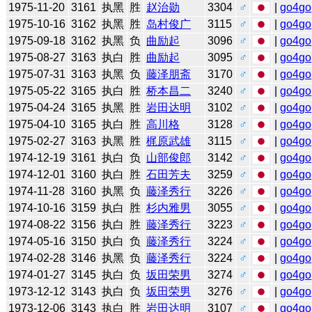
1975-11-20
3161
执黑
胜
赵治勋
3304
♂
|
go4go
1975-10-16
3162
执黑
胜
岛村俊广
3115
♂
|
go4go
1975-09-18
3162
执黑
负
曲励起
3096
♂
|
go4go
1975-08-27
3163
执白
胜
曲励起
3095
♂
|
go4go
1975-07-31
3163
执黑
负
藤泽朋斋
3170
♂
|
go4go
1975-05-22
3165
执白
胜
桥本昌二
3240
♂
|
go4go
1975-04-24
3165
执黑
胜
岩田达明
3102
♂
|
go4go
1975-04-10
3165
执白
胜
高川格
3128
♂
|
go4go
1975-02-27
3163
执黑
胜
梶原武雄
3115
♂
|
go4go
1974-12-19
3161
执白
负
山部俊郎
3142
♂
|
go4go
1974-12-01
3160
执白
胜
石田芳夫
3259
♂
|
go4go
1974-11-28
3160
执黑
负
藤泽秀行
3226
♂
|
go4go
1974-10-16
3159
执白
胜
杉内雅男
3055
♂
|
go4go
1974-08-22
3156
执白
胜
藤泽秀行
3223
♂
|
go4go
1974-05-16
3150
执白
负
藤泽秀行
3224
♂
|
go4go
1974-02-28
3146
执黑
负
藤泽秀行
3224
♂
|
go4go
1974-01-27
3145
执白
负
坂田荣男
3274
♂
|
go4go
1973-12-12
3143
执白
负
坂田荣男
3276
♂
|
go4go
1973-12-06
3143
执白
胜
岩田达明
3107
♂
|
go4go