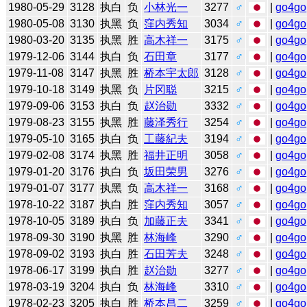
1980-05-29
3128
执白
负
小林光一
3277
♂
|
go4go
1980-05-08
3130
执黑
负
窪内秀知
3034
♂
|
go4go
1980-03-20
3135
执黑
胜
高木祥一
3175
♂
|
go4go
1979-12-06
3144
执白
负
石田章
3177
♂
|
go4go
1979-11-08
3147
执黑
胜
桥本宇太郎
3128
♂
|
go4go
1979-10-18
3149
执黑
负
片冈聪
3215
♂
|
go4go
1979-09-06
3153
执白
负
赵治勋
3332
♂
|
go4go
1979-08-23
3155
执黑
胜
藤泽秀行
3254
♂
|
go4go
1979-05-10
3165
执白
负
工藤紀夫
3194
♂
|
go4go
1979-02-08
3174
执黑
胜
福井正明
3058
♂
|
go4go
1979-01-20
3176
执白
负
坂田荣男
3276
♂
|
go4go
1979-01-07
3177
执黑
负
高木祥一
3168
♂
|
go4go
1978-10-22
3187
执白
胜
窪内秀知
3057
♂
|
go4go
1978-10-05
3189
执白
负
加藤正夫
3341
♂
|
go4go
1978-09-30
3190
执黑
胜
林海峰
3290
♂
|
go4go
1978-09-02
3193
执白
胜
石田芳夫
3248
♂
|
go4go
1978-06-17
3199
执白
胜
赵治勋
3277
♂
|
go4go
1978-03-19
3204
执白
负
林海峰
3310
♂
|
go4go
1978-02-23
3205
执白
胜
桥本昌二
3259
♂
|
go4go