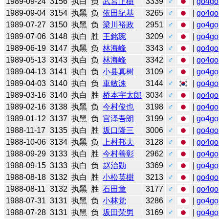
1989-09-24
3156
执白
负
武宮正樹
3339
♂
|
go4go
1989-09-04
3154
执黑
负
依田紀基
3265
♂
|
go4go
1989-07-27
3150
执黑
负
梁川裕政
2951
♂
|
go4go
1989-07-06
3148
执白
胜
王銘琬
3209
♂
|
go4go
1989-06-19
3147
执黑
负
林海峰
3343
♂
|
go4go
1989-05-13
3143
执白
负
林海峰
3342
♂
|
go4go
1989-04-13
3141
执白
负
小县真树
3109
♂
|
go4go
1989-04-03
3140
执白
负
車敏洙
3144
♂
|
go4go
1989-03-16
3140
执白
胜
桥本宇太郎
3034
♂
|
go4go
1989-02-16
3138
执黑
负
今村俊也
3198
♂
|
go4go
1989-01-12
3137
执黑
负
宫泽吾朗
3199
♂
|
go4go
1988-11-17
3135
执白
胜
坂口隆三
3006
♂
|
go4go
1988-10-06
3134
执黑
负
上村邦夫
3128
♂
|
go4go
1988-09-29
3133
执白
胜
今村善彰
2962
♂
|
go4go
1988-09-15
3133
执白
负
赵治勋
3369
♂
|
go4go
1988-08-18
3132
执白
胜
小松英樹
3213
♂
|
go4go
1988-08-11
3132
执黑
胜
石田章
3177
♂
|
go4go
1988-07-31
3131
执黑
负
小林觉
3286
♂
|
go4go
1988-07-28
3131
执黑
负
坂田荣男
3169
♂
|
go4go