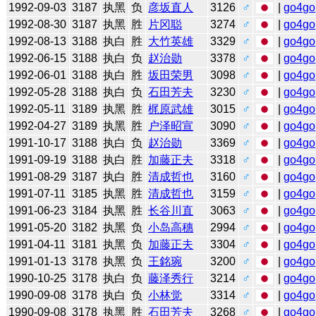
1992-09-03
3187
执黑
负
彦坂直人
3126
♂
|
go4go
1992-08-30
3187
执黑
胜
片冈聪
3274
♂
|
go4go
1992-08-13
3188
执白
胜
大竹英雄
3329
♂
|
go4go
1992-06-15
3188
执白
负
赵治勋
3378
♂
|
go4go
1992-06-01
3188
执白
胜
坂田荣男
3098
♂
|
go4go
1992-05-28
3188
执白
负
石田芳夫
3230
♂
|
go4go
1992-05-11
3189
执黑
胜
梶原武雄
3015
♂
|
go4go
1992-04-27
3189
执黑
胜
户泽昭宣
3090
♂
|
go4go
1991-10-17
3188
执白
负
赵治勋
3369
♂
|
go4go
1991-09-19
3188
执白
胜
加藤正夫
3318
♂
|
go4go
1991-08-29
3187
执白
胜
清成哲也
3160
♂
|
go4go
1991-07-11
3185
执黑
胜
清成哲也
3159
♂
|
go4go
1991-06-23
3184
执黑
胜
长谷川直
3063
♂
|
go4go
1991-05-20
3182
执黑
负
小岛高穗
2994
♂
|
go4go
1991-04-11
3181
执黑
负
加藤正夫
3304
♂
|
go4go
1991-01-13
3178
执黑
负
王銘琬
3200
♂
|
go4go
1990-10-25
3178
执白
负
藤泽秀行
3214
♂
|
go4go
1990-09-08
3178
执白
负
小林觉
3314
♂
|
go4go
1990-09-08
3178
执黑
胜
石田芳夫
3268
♂
|
go4go