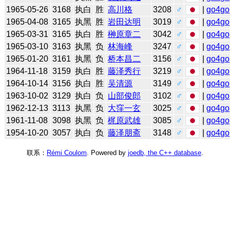
1965-05-26
3168
执白
胜
高川格
3208
♂
|
go4go
1965-04-08
3165
执黑
胜
岩田达明
3019
♂
|
go4go
1965-03-31
3165
执白
胜
榊原章二
3042
♂
|
go4go
1965-03-10
3163
执黑
负
林海峰
3247
♂
|
go4go
1965-01-20
3161
执黑
负
桥本昌二
3156
♂
|
go4go
1964-11-18
3159
执白
胜
藤泽秀行
3219
♂
|
go4go
1964-10-14
3156
执白
胜
吴清源
3149
♂
|
go4go
1963-10-02
3129
执白
负
山部俊郎
3102
♂
|
go4go
1962-12-13
3113
执黑
负
大窪一玄
3025
♂
|
go4go
1961-11-08
3098
执黑
负
梶原武雄
3085
♂
|
go4go
1954-10-20
3057
执白
负
藤泽朋斋
3148
♂
|
go4go
联系：
Rémi Coulom
. Powered by
joedb, the C++ database
.