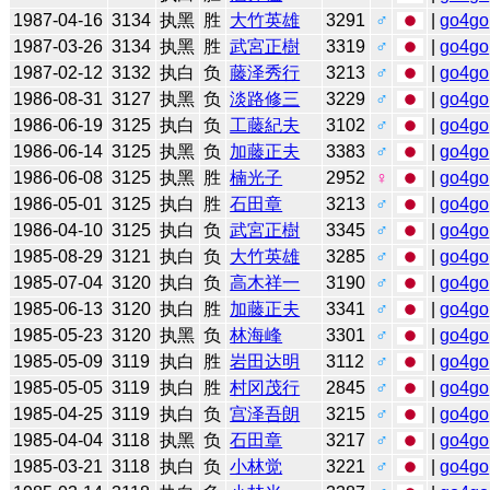
1987-04-16
3134
执黑
胜
大竹英雄
3291
♂
|
go4go
1987-03-26
3134
执黑
胜
武宮正樹
3319
♂
|
go4go
1987-02-12
3132
执白
负
藤泽秀行
3213
♂
|
go4go
1986-08-31
3127
执黑
负
淡路修三
3229
♂
|
go4go
1986-06-19
3125
执白
负
工藤紀夫
3102
♂
|
go4go
1986-06-14
3125
执黑
负
加藤正夫
3383
♂
|
go4go
1986-06-08
3125
执黑
胜
楠光子
2952
♀
|
go4go
1986-05-01
3125
执白
胜
石田章
3213
♂
|
go4go
1986-04-10
3125
执白
负
武宮正樹
3345
♂
|
go4go
1985-08-29
3121
执白
负
大竹英雄
3285
♂
|
go4go
1985-07-04
3120
执白
负
高木祥一
3190
♂
|
go4go
1985-06-13
3120
执白
胜
加藤正夫
3341
♂
|
go4go
1985-05-23
3120
执黑
负
林海峰
3301
♂
|
go4go
1985-05-09
3119
执白
胜
岩田达明
3112
♂
|
go4go
1985-05-05
3119
执白
胜
村冈茂行
2845
♂
|
go4go
1985-04-25
3119
执白
负
宫泽吾朗
3215
♂
|
go4go
1985-04-04
3118
执黑
负
石田章
3217
♂
|
go4go
1985-03-21
3118
执白
负
小林觉
3221
♂
|
go4go