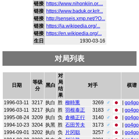
链接
https://www.nihonkiin.or....
链接
https://www.baduk.or.kr/r...
链接
http://senseis.xmp.net/?O...
链接
https://ja.wikipedia.org/...
链接
https://en.wikipedia.org/...
生日
1930-03-16
对局列表
对
等级
局
日期
黑白
对手
棋谱
分
结
果
1996-03-11
3217
执白
胜
柳時熏
3269
♂
|
go4go
1996-03-11
3217
执白
胜
羽根泰正
3183
♂
|
go4go
1995-08-24
3209
执白
负
倉橋正行
3140
♂
|
go4go
1994-10-23
3204
执黑
胜
石田芳夫
3173
♂
|
go4go
1994-09-01
3202
执白
负
片冈聪
3257
♂
|
go4go