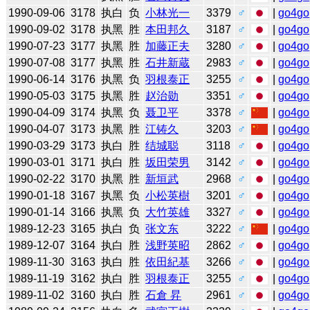
1990-09-06
3178
执白
负
小林光一
3379
♂
|
go4go
1990-09-02
3178
执黑
胜
本田邦久
3187
♂
|
go4go
1990-07-23
3177
执黑
胜
加藤正夫
3280
♂
|
go4go
1990-07-08
3177
执黑
胜
石井新蔵
2983
♂
|
go4go
1990-06-14
3176
执黑
负
羽根泰正
3255
♂
|
go4go
1990-05-03
3175
执黑
胜
赵治勋
3351
♂
|
go4go
1990-04-09
3174
执黑
负
聂卫平
3378
♂
|
go4go
1990-04-07
3173
执黑
胜
江铸久
3203
♂
|
go4go
1990-03-29
3173
执白
胜
结城聪
3118
♂
|
go4go
1990-03-01
3171
执白
胜
坂田荣男
3142
♂
|
go4go
1990-02-22
3170
执黑
胜
新垣武
2968
♂
|
go4go
1990-01-18
3167
执黑
负
小松英樹
3201
♂
|
go4go
1990-01-14
3166
执黑
负
大竹英雄
3327
♂
|
go4go
1989-12-23
3165
执白
负
张文东
3222
♂
|
go4go
1989-12-07
3164
执白
胜
浅野英昭
2862
♂
|
go4go
1989-11-30
3163
执白
胜
依田紀基
3266
♂
|
go4go
1989-11-19
3162
执白
胜
羽根泰正
3255
♂
|
go4go
1989-11-02
3160
执白
胜
石倉 昇
2961
♂
|
go4go