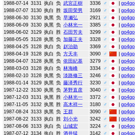
1988-07-14
3131
执白
负
武宮正樹
3336
♂
|
go4go
1988-07-07
3130
执白
胜
坂田荣男
3169
♂
|
go4go
1988-06-30
3130
执黑
负
早濑弘
2921
♂
|
go4go
1988-06-09
3130
执黑
负
小林光一
3385
♂
|
go4go
1988-06-02
3129
执白
胜
石田芳夫
3299
♂
|
go4go
1988-05-05
3128
执黑
负
加藤正夫
3328
♂
|
go4go
1988-04-25
3128
执白
负
赵治勋
3369
♂
|
go4go
1988-04-19
3128
执白
负
方天丰
3090
♂
|
go4go
1988-04-07
3128
执黑
负
依田紀基
3279
♂
|
go4go
1988-03-03
3128
执白
负
林海峰
3334
♂
|
go4go
1988-02-10
3128
执黑
负
淡路修三
3246
♂
|
go4go
1988-01-14
3129
执黑
负
藤泽秀行
3230
♂
|
go4go
1987-12-22
3130
执黑
负
茅野直彦
3040
♂
|
go4go
1987-12-03
3131
执黑
胜
小林光一
3372
♂
|
go4go
1987-11-05
3132
执黑
胜
高木祥一
3180
♂
|
go4go
1987-08-24
3133
执黑
负
王群
3090
♂
|
go4go
1987-08-22
3133
执白
胜
刘小光
3242
♂
|
go4go
1987-08-06
3133
执白
负
山城宏
3224
♂
|
go4go
1987-07-12
3134
执白
胜
酒井猛
3142
♂
|
go4go