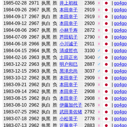
1985-02-28
2971
执黑
胜
井上初枝
2366
♀
|
go4go
1984-09-26
2967
执黑
负
本田幸子
2919
♀
|
go4go
1984-09-17
2967
执白
胜
本田幸子
2919
♀
|
go4go
1984-09-12
2967
执白
负
本田幸子
2920
♀
|
go4go
1984-08-06
2967
执黑
胜
小林千寿
2872
♀
|
go4go
1984-07-09
2967
执黑
胜
芦田矶子
2790
♀
|
go4go
1984-06-18
2966
执黑
胜
小川诚子
2911
♀
|
go4go
1984-04-15
2964
执黑
负
清成哲也
3100
♂
|
go4go
1984-02-16
2963
执黑
负
土田正光
3040
♂
|
go4go
1983-12-22
2963
执黑
胜
明户和巳
2887
♂
|
go4go
1983-12-15
2963
执黑
负
黑泽忠尚
3037
♂
|
go4go
1983-10-12
2962
执黑
胜
本田幸子
2909
♀
|
go4go
1983-09-21
2962
执白
负
本田幸子
2909
♀
|
go4go
1983-09-14
2962
执黑
胜
本田幸子
2908
♀
|
go4go
1983-08-15
2962
执白
负
本田幸子
2908
♀
|
go4go
1983-08-10
2962
执白
胜
伊藤加代子
2678
♀
|
go4go
1983-07-25
2962
执白
胜
武田美佐绪
2792
♀
|
go4go
1983-07-18
2962
执黑
胜
小松英子
2778
♀
|
go4go
1983-07-13
2962
执黑
胜
近藤幸子
2883
♀
|
go4go