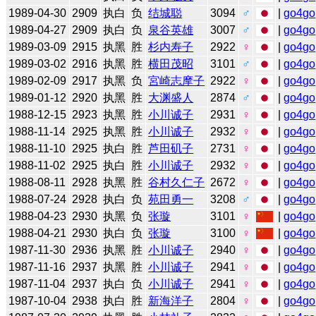
1989-04-30
2909
执白
负
结城聪
3094
♂
|
go4go
1989-04-27
2909
执白
负
泉谷英雄
3007
♂
|
go4go
1989-03-09
2915
执黑
胜
杉内寿子
2922
♀
|
go4go
1989-03-02
2916
执黑
胜
横田茂昭
3101
♂
|
go4go
1989-02-09
2917
执黑
负
宮崎志摩子
2922
♀
|
go4go
1989-01-12
2920
执黑
胜
大渊盛人
2874
♂
|
go4go
1988-12-15
2923
执黑
胜
小川诚子
2931
♀
|
go4go
1988-11-14
2925
执黑
胜
小川诚子
2932
♀
|
go4go
1988-11-10
2925
执白
胜
芦田矶子
2731
♀
|
go4go
1988-11-02
2925
执白
胜
小川诚子
2932
♀
|
go4go
1988-08-11
2928
执黑
胜
谷村久仁子
2672
♀
|
go4go
1988-07-24
2928
执白
负
苑田勇一
3208
♂
|
go4go
1988-04-23
2930
执黑
负
张璇
3101
♀
|
go4go
1988-04-21
2930
执白
负
张璇
3100
♀
|
go4go
1987-11-30
2936
执黑
胜
小川诚子
2940
♀
|
go4go
1987-11-16
2937
执黑
胜
小川诚子
2941
♀
|
go4go
1987-11-04
2937
执白
负
小川诚子
2941
♀
|
go4go
1987-10-04
2938
执白
胜
新海洋子
2804
♀
|
go4go