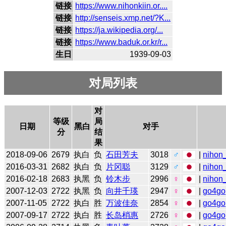
链接
https://www.nihonkiin.or....
链接
http://senseis.xmp.net/?K...
链接
https://ja.wikipedia.org/...
链接
https://www.baduk.or.kr/r...
生日
1939-09-03
对局列表
对
等级
局
日期
黑白
对手
分
结
果
2018-09-06
2679
执白
负
石田芳夫
3018
♂
|
nihon_
2016-03-31
2682
执白
负
片冈聪
3129
♂
|
nihon_
2016-02-18
2683
执黑
负
铃木步
2996
♀
|
nihon_
2007-12-03
2722
执黑
负
向井千瑛
2947
♀
|
go4go
2007-11-05
2722
执白
胜
万波佳奈
2854
♀
|
go4go
2007-09-17
2722
执白
胜
长岛梢惠
2726
♀
|
go4go