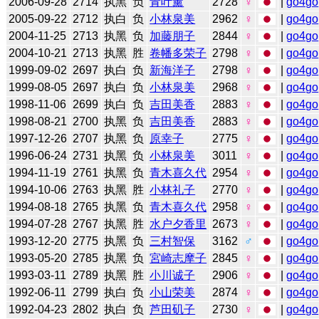
2006-09-28
2714
执黑
负
青叶薰
2728
♀
|
go4go
2005-09-22
2712
执白
负
小林泉美
2962
♀
|
go4go
2004-11-25
2713
执黑
负
加藤朋子
2844
♀
|
go4go
2004-10-21
2713
执黑
胜
卷幡多荣子
2798
♀
|
go4go
1999-09-02
2697
执白
负
新海洋子
2798
♀
|
go4go
1999-08-05
2697
执白
负
小林泉美
2968
♀
|
go4go
1998-11-06
2699
执白
负
吉田美香
2883
♀
|
go4go
1998-08-21
2700
执黑
负
吉田美香
2883
♀
|
go4go
1997-12-26
2707
执黑
负
原幸子
2775
♀
|
go4go
1996-06-24
2731
执黑
负
小林泉美
3011
♀
|
go4go
1994-11-19
2761
执黑
负
青木喜久代
2954
♀
|
go4go
1994-10-06
2763
执黑
胜
小林礼子
2770
♀
|
go4go
1994-08-18
2765
执黑
负
青木喜久代
2958
♀
|
go4go
1994-07-28
2767
执黑
胜
水户夕香里
2673
♀
|
go4go
1993-12-20
2775
执黑
负
三村智保
3162
♂
|
go4go
1993-05-20
2785
执黑
负
宮崎志摩子
2845
♀
|
go4go
1993-03-11
2789
执黑
胜
小川诚子
2906
♀
|
go4go
1992-06-11
2799
执白
负
小山荣美
2874
♀
|
go4go
1992-04-23
2802
执白
负
芦田矶子
2730
♀
|
go4go