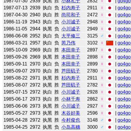
1987-07-30
2939
执黑
胜
小林礼子
2832
♀
|
go4go
1987-07-13
2939
执白
负
杉内寿子
2911
♀
|
go4go
1987-04-30
2940
执白
胜
尚司和子
2472
♀
|
go4go
1986-11-19
2943
执白
负
小川诚子
2948
♀
|
go4go
1986-11-05
2944
执黑
负
小川诚子
2949
♀
|
go4go
1986-06-08
2952
执白
负
大平修三
3125
♂
|
go4go
1986-03-21
2957
执白
负
芮乃伟
3102
♀
|
go4go
1985-10-09
2969
执白
胜
本田幸子
2897
♀
|
go4go
1985-09-26
2969
执黑
胜
本田幸子
2898
♀
|
go4go
1985-09-11
2970
执白
负
本田幸子
2899
♀
|
go4go
1985-09-07
2970
执白
胜
芦田矶子
2780
♀
|
go4go
1985-08-22
2971
执黑
胜
杉内寿子
2911
♀
|
go4go
1985-08-07
2972
执黑
胜
芦田矶子
2782
♀
|
go4go
1985-07-15
2972
执白
胜
小川诚子
2928
♀
|
go4go
1985-06-17
2973
执白
胜
小林千寿
2862
♀
|
go4go
1985-06-06
2973
执黑
胜
小川诚子
2927
♀
|
go4go
1985-05-27
2973
执黑
胜
木谷好美
2596
♀
|
go4go
1985-04-28
2972
执黑
胜
今村俊也
3148
♂
|
go4go
1985-04-25
2972
执黑
负
小岛高穗
3000
♂
|
go4go