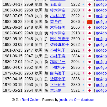
1983-04-17
2959
执白
负
石田章
3232
♂
|
go4go
1983-03-16
2958
执黑
胜
铃木津奈
2908
♀
|
go4go
1982-07-05
2949
执白
负
小林礼子
2922
♀
|
go4go
1982-06-22
2948
执黑
负
芮乃伟
3086
♀
|
go4go
1982-06-14
2948
执黑
胜
木谷好美
2666
♀
|
go4go
1982-06-09
2948
执白
负
铃木津奈
2918
♀
|
go4go
1982-05-10
2948
执白
胜
田中智惠子
2590
♀
|
go4go
1982-03-09
2948
执白
胜
佐藤真知子
2622
♀
|
go4go
1981-07-13
2947
执黑
负
小林礼子
2921
♀
|
go4go
1981-06-15
2947
执黑
胜
小林千寿
2884
♀
|
go4go
1980-12-04
2947
执白
负
稻垣弘一
2904
♂
|
go4go
1980-04-07
2952
执黑
胜
小林礼子
2895
♀
|
go4go
1979-06-18
2953
执黑
胜
白鸟澄子
2781
♀
|
go4go
1979-04-16
2953
执白
胜
近藤幸子
2886
♀
|
go4go
1979-03-15
2953
执白
负
下平昭夫
2880
♂
|
go4go
1975-05-21
2954
执黑
负
赵治勋
3321
♂
|
go4go
联系：
Rémi Coulom
. Powered by
joedb, the C++ database
.