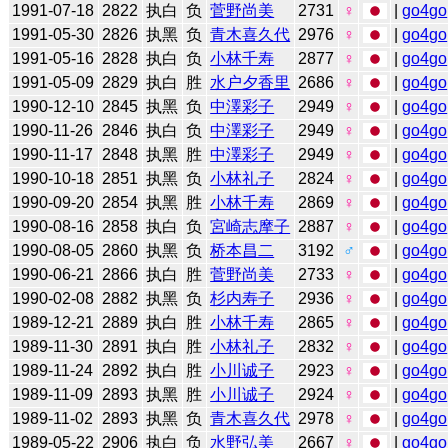
1991-07-18
2822
执白
负
菅野尚美
2731
♀
|
go4go
1991-05-30
2826
执黑
负
青木喜久代
2976
♀
|
go4go
1991-05-16
2828
执白
负
小林千寿
2877
♀
|
go4go
1991-05-09
2829
执白
胜
水户夕香里
2686
♀
|
go4go
1990-12-10
2845
执黑
负
中澤彩子
2949
♀
|
go4go
1990-11-26
2846
执白
负
中澤彩子
2949
♀
|
go4go
1990-11-17
2848
执黑
胜
中澤彩子
2949
♀
|
go4go
1990-10-18
2851
执黑
负
小林礼子
2824
♀
|
go4go
1990-09-20
2854
执黑
胜
小林千寿
2869
♀
|
go4go
1990-08-16
2858
执白
负
宮崎志摩子
2887
♀
|
go4go
1990-08-05
2860
执黑
负
桥本昌二
3192
♂
|
go4go
1990-06-21
2866
执白
胜
菅野尚美
2733
♀
|
go4go
1990-02-08
2882
执黑
负
杉内寿子
2936
♀
|
go4go
1989-12-21
2889
执白
胜
小林千寿
2865
♀
|
go4go
1989-11-30
2891
执白
胜
小林礼子
2832
♀
|
go4go
1989-11-24
2892
执白
胜
小川诚子
2923
♀
|
go4go
1989-11-09
2893
执黑
胜
小川诚子
2924
♀
|
go4go
1989-11-02
2893
执黑
负
青木喜久代
2978
♀
|
go4go
1989-05-22
2906
执白
负
水野弘美
2667
♀
|
go4go