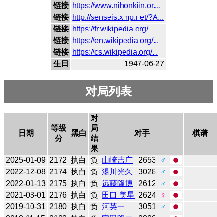
链接
https://www.nihonkiin.or....
链接
http://senseis.xmp.net/?A...
链接
https://fr.wikipedia.org/...
链接
https://en.wikipedia.org/...
链接
https://cs.wikipedia.org/...
生日
1947-06-27
对局列表
对
等级
局
日期
黑白
对手
棋谱
分
结
果
2025-01-09
2172
执白
负
山崎吉广
2653
♂
2022-12-08
2174
执白
负
湯川光久
3028
♂
2022-01-13
2175
执白
负
远藤隆博
2612
♂
2021-03-01
2176
执白
负
田口 美星
2624
♀
2019-10-31
2180
执白
负
河英一
3051
♂