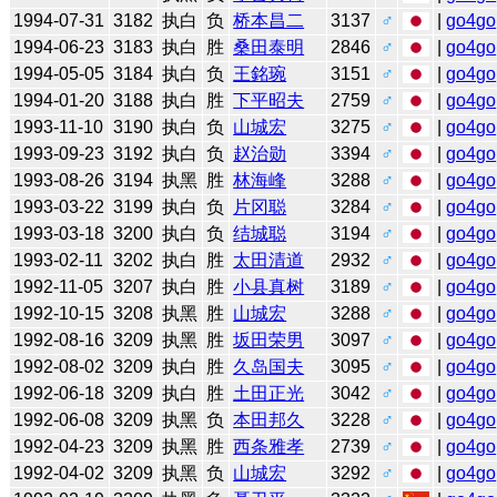
1994-07-31
3182
执白
负
桥本昌二
3137
♂
|
go4go
1994-06-23
3183
执白
胜
桑田泰明
2846
♂
|
go4go
1994-05-05
3184
执白
负
王銘琬
3151
♂
|
go4go
1994-01-20
3188
执白
胜
下平昭夫
2759
♂
|
go4go
1993-11-10
3190
执白
负
山城宏
3275
♂
|
go4go
1993-09-23
3192
执白
负
赵治勋
3394
♂
|
go4go
1993-08-26
3194
执黑
胜
林海峰
3288
♂
|
go4go
1993-03-22
3199
执白
负
片冈聪
3284
♂
|
go4go
1993-03-18
3200
执白
负
结城聪
3194
♂
|
go4go
1993-02-11
3202
执白
胜
太田清道
2932
♂
|
go4go
1992-11-05
3207
执白
胜
小县真树
3189
♂
|
go4go
1992-10-15
3208
执黑
胜
山城宏
3288
♂
|
go4go
1992-08-16
3209
执黑
胜
坂田荣男
3097
♂
|
go4go
1992-08-02
3209
执白
胜
久岛国夫
3095
♂
|
go4go
1992-06-18
3209
执白
胜
土田正光
3042
♂
|
go4go
1992-06-08
3209
执黑
负
本田邦久
3228
♂
|
go4go
1992-04-23
3209
执黑
胜
西条雅孝
2739
♂
|
go4go
1992-04-02
3209
执黑
负
山城宏
3292
♂
|
go4go