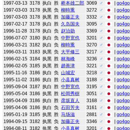
1997-03-13
3178
执白
胜
桥本雄二郎
3069
♂
|
go4go
1997-03-03
3178
执黑
负
柳時熏
3272
♂
|
go4go
1997-03-03
3178
执黑
胜
加藤正夫
3332
♂
|
go4go
1997-02-17
3178
执白
胜
久岛国夫
3095
♂
|
go4go
1996-11-28
3178
执白
负
赵治勋
3369
♂
|
go4go
1996-07-07
3180
执白
负
中野宽也
3201
♂
|
go4go
1996-03-21
3182
执白
负
柳時熏
3270
♂
|
go4go
1996-03-11
3183
执黑
负
大平修三
3217
♂
|
go4go
1996-02-15
3184
执黑
胜
林海峰
3236
♂
|
go4go
1996-02-05
3185
执黑
胜
趙善津
3221
♂
|
go4go
1995-11-16
3186
执白
负
山城宏
3218
♂
|
go4go
1995-11-02
3186
执白
胜
小县真树
3188
♂
|
go4go
1995-09-04
3187
执白
胜
中野宽也
3195
♂
|
go4go
1995-05-04
3186
执黑
胜
松岡秀樹
3051
♂
|
go4go
1995-04-09
3186
执白
胜
彦坂直人
3168
♂
|
go4go
1995-04-06
3186
执白
负
石田芳夫
3161
♂
|
go4go
1995-01-19
3185
执黑
胜
马场滋
2881
♂
|
go4go
1994-09-15
3182
执黑
负
加藤正夫
3346
♂
|
go4go
1994-08-11
3182
执黑
负
小县真树
3201
♂
|
go4go