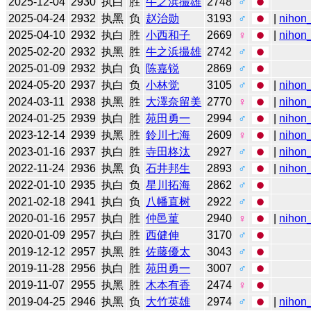
2025-12-04
2930
执白
胜
牛之浜撮雄
2748
♂
2025-04-24
2932
执黑
负
赵治勋
3193
♂
|
nihon_
2025-04-10
2932
执白
胜
小西和子
2669
♀
|
nihon_
2025-02-20
2932
执黑
胜
牛之浜撮雄
2742
♂
2025-01-09
2932
执白
负
陈嘉锐
2869
♂
2024-05-20
2937
执白
负
小林觉
3105
♂
|
nihon_
2024-03-11
2938
执黑
胜
大澤奈留美
2770
♀
|
nihon_
2024-01-25
2939
执白
胜
苑田勇一
2994
♂
|
nihon_
2023-12-14
2939
执黑
胜
鈴川七海
2609
♀
|
nihon_
2023-01-16
2937
执白
胜
寺田柊汰
2927
♂
|
nihon_
2022-11-24
2936
执黑
负
石井邦生
2893
♂
|
nihon_
2022-01-10
2935
执白
负
星川拓海
2862
♂
2021-02-18
2941
执白
负
八幡直树
2922
♂
2020-01-16
2957
执白
胜
仲邑菫
2940
♀
|
nihon_
2020-01-09
2957
执白
胜
西健伸
3170
♂
2019-12-12
2957
执黑
胜
佐藤優太
3043
♂
2019-11-28
2956
执白
胜
苑田勇一
3007
♂
2019-11-07
2955
执黑
胜
木本有香
2474
♀
2019-04-25
2946
执黑
负
大竹英雄
2974
♂
|
nihon_