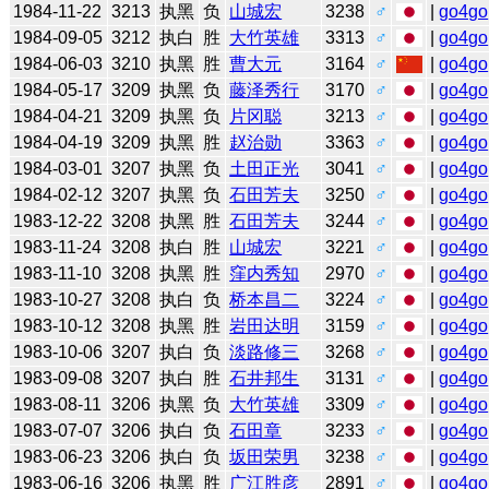
1984-11-22
3213
执黑
负
山城宏
3238
♂
|
go4go
1984-09-05
3212
执白
胜
大竹英雄
3313
♂
|
go4go
1984-06-03
3210
执黑
胜
曹大元
3164
♂
|
go4go
1984-05-17
3209
执黑
负
藤泽秀行
3170
♂
|
go4go
1984-04-21
3209
执黑
负
片冈聪
3213
♂
|
go4go
1984-04-19
3209
执黑
胜
赵治勋
3363
♂
|
go4go
1984-03-01
3207
执黑
负
土田正光
3041
♂
|
go4go
1984-02-12
3207
执黑
负
石田芳夫
3250
♂
|
go4go
1983-12-22
3208
执黑
胜
石田芳夫
3244
♂
|
go4go
1983-11-24
3208
执白
胜
山城宏
3221
♂
|
go4go
1983-11-10
3208
执黑
胜
窪内秀知
2970
♂
|
go4go
1983-10-27
3208
执白
负
桥本昌二
3224
♂
|
go4go
1983-10-12
3208
执黑
胜
岩田达明
3159
♂
|
go4go
1983-10-06
3207
执白
负
淡路修三
3268
♂
|
go4go
1983-09-08
3207
执白
胜
石井邦生
3131
♂
|
go4go
1983-08-11
3206
执黑
负
大竹英雄
3309
♂
|
go4go
1983-07-07
3206
执白
负
石田章
3233
♂
|
go4go
1983-06-23
3206
执白
负
坂田荣男
3238
♂
|
go4go
1983-06-16
3206
执黑
胜
广江胜彦
2891
♂
|
go4go