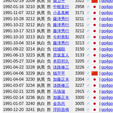
1992-02-19
3209
执黑
负
聂卫平
3322
♂
|
go4go
1992-01-16
3210
执黑
胜
中根直行
2958
♂
|
go4go
1991-11-07
3212
执黑
负
小县真树
3171
♂
|
go4go
1991-10-28
3212
执黑
负
藤泽秀行
3211
♂
|
go4go
1991-10-22
3212
执白
负
藤泽秀行
3211
♂
|
go4go
1991-10-17
3213
执黑
胜
藤泽秀行
3212
♂
|
go4go
1991-10-10
3213
执白
胜
今村善彰
3023
♂
|
go4go
1991-10-04
3214
执白
负
藤泽秀行
3213
♂
|
go4go
1991-09-22
3214
执白
负
结城聪
3150
♂
|
go4go
1991-06-13
3223
执黑
胜
彦坂直人
3133
♂
|
go4go
1991-05-27
3224
执白
负
本田邦久
3205
♂
|
go4go
1991-04-22
3228
执黑
负
淡路修三
3226
♂
|
go4go
1991-04-06
3229
执白
负
钱宇平
3300
♂
|
go4go
1991-04-04
3230
执黑
负
加藤正夫
3304
♂
|
go4go
1991-03-07
3234
执黑
胜
淡路修三
3227
♂
|
go4go
1991-02-21
3235
执黑
胜
马场滋
2915
♂
|
go4go
1991-02-14
3236
执白
胜
加藤正夫
3300
♂
|
go4go
1991-01-07
3240
执白
胜
金岛忠
3005
♂
|
go4go
1990-12-20
3241
执白
胜
浮田昌侑
2949
♂
|
go4go