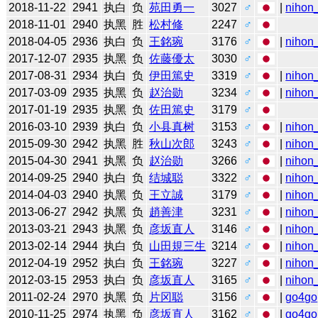
2018-11-22
2941
执白
负
苑田勇一
3027
♂
|
nihon_
2018-11-01
2940
执黑
胜
松村修
2247
♂
2018-04-05
2936
执白
负
王銘琬
3176
♂
|
nihon_
2017-12-07
2935
执黑
负
佐藤優太
3030
♂
2017-08-31
2934
执白
负
伊田篤史
3319
♂
|
nihon_
2017-03-09
2935
执黑
负
赵治勋
3234
♂
|
nihon_
2017-01-19
2935
执黑
负
佐田篤史
3179
♂
2016-03-10
2939
执白
负
小县真树
3153
♂
|
nihon_
2015-09-30
2942
执黑
胜
秋山次郎
3243
♂
|
nihon_
2015-04-30
2941
执黑
负
赵治勋
3266
♂
|
nihon_
2014-09-25
2940
执白
负
结城聪
3322
♂
|
nihon_
2014-04-03
2940
执黑
负
王立誠
3179
♂
|
nihon_
2013-06-27
2942
执黑
负
趙善津
3231
♂
|
nihon_
2013-03-21
2943
执黑
负
彦坂直人
3146
♂
|
nihon_
2013-02-14
2944
执白
负
山田規三生
3214
♂
|
nihon_
2012-04-19
2952
执白
负
王銘琬
3227
♂
|
nihon_
2012-03-15
2953
执白
负
彦坂直人
3165
♂
|
nihon_
2011-02-24
2970
执黑
负
片冈聪
3156
♂
|
go4go
2010-11-25
2974
执黑
负
彦坂直人
3162
♂
|
go4go