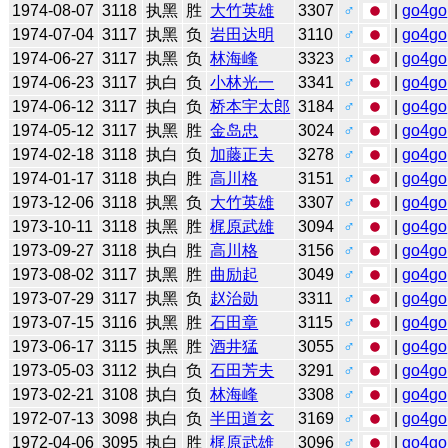
1974-08-07
3118
执黑
胜
大竹英雄
3307
♂
|
go4go
1974-07-04
3117
执黑
负
岩田达明
3110
♂
|
go4go
1974-06-27
3117
执黑
负
林海峰
3323
♂
|
go4go
1974-06-23
3117
执白
负
小林光一
3341
♂
|
go4go
1974-06-12
3117
执白
负
桥本宇太郎
3184
♂
|
go4go
1974-05-12
3117
执黑
胜
金岛忠
3024
♂
|
go4go
1974-02-18
3118
执白
负
加藤正夫
3278
♂
|
go4go
1974-01-17
3118
执白
胜
高川格
3151
♂
|
go4go
1973-12-06
3118
执黑
负
大竹英雄
3307
♂
|
go4go
1973-10-11
3118
执黑
胜
梶原武雄
3094
♂
|
go4go
1973-09-27
3118
执白
胜
高川格
3156
♂
|
go4go
1973-08-02
3117
执黑
胜
曲励起
3049
♂
|
go4go
1973-07-29
3117
执黑
负
赵治勋
3311
♂
|
go4go
1973-07-15
3116
执黑
胜
石田章
3115
♂
|
go4go
1973-06-17
3115
执黑
胜
酒井猛
3055
♂
|
go4go
1973-05-03
3112
执白
负
石田芳夫
3291
♂
|
go4go
1973-02-21
3108
执白
负
林海峰
3308
♂
|
go4go
1972-07-13
3098
执白
负
半田道玄
3169
♂
|
go4go
1972-04-06
3095
执白
胜
梶原武雄
3096
♂
|
go4go