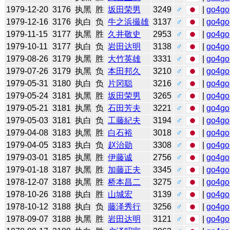
1979-12-20
3176
执黑
胜
坂田荣男
3249
♂
|
go4go
1979-12-16
3176
执白
负
牛之浜撮雄
3137
♂
|
go4go
1979-11-15
3177
执黑
胜
久井敬史
2953
♂
|
go4go
1979-10-11
3177
执白
负
岩田达明
3138
♂
|
go4go
1979-08-26
3179
执黑
胜
大竹英雄
3331
♂
|
go4go
1979-07-26
3179
执黑
负
本田邦久
3210
♂
|
go4go
1979-05-31
3180
执白
负
片冈聪
3216
♂
|
go4go
1979-05-24
3181
执黑
胜
坂田荣男
3265
♂
|
go4go
1979-05-21
3181
执黑
负
石田芳夫
3221
♂
|
go4go
1979-05-03
3181
执白
负
工藤紀夫
3194
♂
|
go4go
1979-04-08
3183
执黑
胜
白石裕
3018
♂
|
go4go
1979-04-05
3183
执白
负
赵治勋
3308
♂
|
go4go
1979-03-01
3185
执黑
胜
伊藤诚
2756
♂
|
go4go
1979-01-18
3187
执黑
胜
加藤正夫
3345
♂
|
go4go
1978-12-07
3188
执黑
胜
桥本昌二
3275
♂
|
go4go
1978-10-26
3188
执白
胜
山城宏
3139
♂
|
go4go
1978-10-12
3188
执白
负
藤泽秀行
3256
♂
|
go4go
1978-09-07
3188
执黑
胜
岩田达明
3121
♂
|
go4go