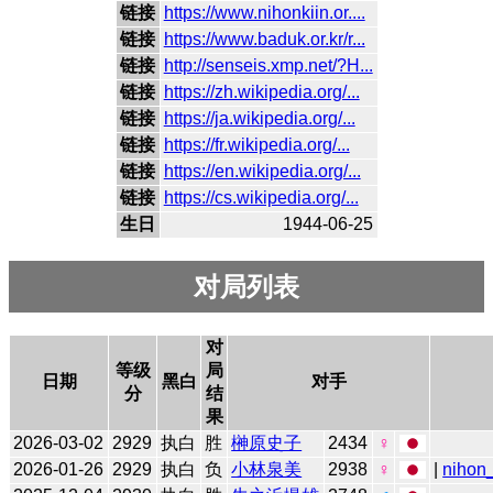
链接
https://www.nihonkiin.or....
链接
https://www.baduk.or.kr/r...
链接
http://senseis.xmp.net/?H...
链接
https://zh.wikipedia.org/...
链接
https://ja.wikipedia.org/...
链接
https://fr.wikipedia.org/...
链接
https://en.wikipedia.org/...
链接
https://cs.wikipedia.org/...
生日
1944-06-25
对局列表
对
等级
局
日期
黑白
对手
分
结
果
2026-03-02
2929
执白
胜
榊原史子
2434
♀
2026-01-26
2929
执白
负
小林泉美
2938
♀
|
nihon_