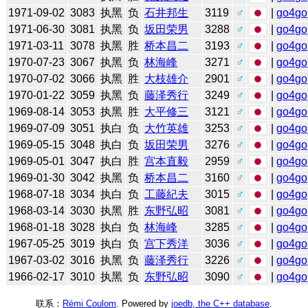
1971-09-02
3083
执黑
负
石井邦生
3119
♂
|
go4go
1971-06-30
3081
执黑
负
坂田荣男
3288
♂
|
go4go
1971-03-11
3078
执黑
胜
桥本昌二
3193
♂
|
go4go
1970-07-23
3067
执黑
负
林海峰
3271
♂
|
go4go
1970-07-02
3066
执黑
胜
大枝雄介
2901
♂
|
go4go
1970-01-22
3059
执黑
负
藤泽秀行
3249
♂
|
go4go
1969-08-14
3053
执黑
胜
大平修三
3121
♂
|
go4go
1969-07-09
3051
执白
负
大竹英雄
3253
♂
|
go4go
1969-05-15
3048
执白
负
坂田荣男
3276
♂
|
go4go
1969-05-01
3047
执白
胜
宫本直毅
2959
♂
|
go4go
1969-01-30
3042
执黑
负
桥本昌二
3160
♂
|
go4go
1968-07-18
3034
执白
负
工藤紀夫
3015
♂
|
go4go
1968-03-14
3030
执黑
胜
东野弘昭
3081
♂
|
go4go
1968-01-18
3028
执白
负
林海峰
3285
♂
|
go4go
1967-05-25
3019
执白
负
宫下秀洋
3036
♂
|
go4go
1967-03-02
3016
执黑
负
藤泽秀行
3226
♂
|
go4go
1966-02-17
3010
执黑
负
东野弘昭
3090
♂
|
go4go
联系：
Rémi Coulom
. Powered by
joedb, the C++ database
.