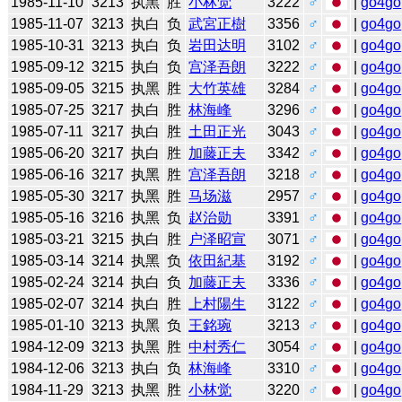
1985-11-10
3213
执黑
胜
小林觉
3222
♂
|
go4go
1985-11-07
3213
执白
负
武宮正樹
3356
♂
|
go4go
1985-10-31
3213
执白
负
岩田达明
3102
♂
|
go4go
1985-09-12
3215
执白
负
宫泽吾朗
3222
♂
|
go4go
1985-09-05
3215
执黑
胜
大竹英雄
3284
♂
|
go4go
1985-07-25
3217
执白
胜
林海峰
3296
♂
|
go4go
1985-07-11
3217
执白
胜
土田正光
3043
♂
|
go4go
1985-06-20
3217
执白
胜
加藤正夫
3342
♂
|
go4go
1985-06-16
3217
执黑
胜
宫泽吾朗
3218
♂
|
go4go
1985-05-30
3217
执黑
胜
马场滋
2957
♂
|
go4go
1985-05-16
3216
执黑
负
赵治勋
3391
♂
|
go4go
1985-03-21
3215
执白
胜
户泽昭宣
3071
♂
|
go4go
1985-03-14
3214
执黑
负
依田紀基
3192
♂
|
go4go
1985-02-24
3214
执白
负
加藤正夫
3336
♂
|
go4go
1985-02-07
3214
执白
胜
上村陽生
3122
♂
|
go4go
1985-01-10
3213
执黑
负
王銘琬
3213
♂
|
go4go
1984-12-09
3213
执黑
胜
中村秀仁
3054
♂
|
go4go
1984-12-06
3213
执白
负
林海峰
3310
♂
|
go4go
1984-11-29
3213
执黑
胜
小林觉
3220
♂
|
go4go