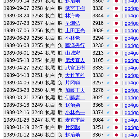
1989-09-14
3257
执黑
胜
赵治勋
3360
♂
|
go4go
1989-09-07
3258
执白
胜
武宮正樹
3338
♂
|
go4go
1989-08-24
3258
执白
胜
林海峰
3344
♂
|
go4go
1989-07-23
3257
执白
胜
早濑弘
2916
♂
|
go4go
1989-07-06
3256
执白
胜
土田正光
3039
♂
|
go4go
1989-06-29
3256
执白
胜
小林觉
3294
♂
|
go4go
1989-06-08
3255
执白
负
藤泽秀行
3230
♂
|
go4go
1989-06-01
3254
执黑
胜
山城宏
3213
♂
|
go4go
1989-05-18
3254
执黑
胜
彦坂直人
3105
♂
|
go4go
1989-04-27
3252
执黑
胜
武宮正樹
3335
♂
|
go4go
1989-04-13
3251
执白
负
大竹英雄
3330
♂
|
go4go
1989-04-06
3250
执黑
负
片冈聪
3257
♂
|
go4go
1989-03-23
3250
执黑
负
加藤正夫
3276
♂
|
go4go
1989-03-21
3250
执黑
胜
伊藤庸二
3025
♂
|
go4go
1989-03-16
3249
执白
负
赵治勋
3368
♂
|
go4go
1989-02-16
3248
执黑
胜
小林光一
3374
♂
|
go4go
1989-01-26
3247
执黑
胜
麦克雷蒙
3084
♂
|
go4go
1989-01-19
3247
执白
胜
片冈聪
3251
♂
|
go4go
1989-01-12
3246
执白
负
赵治勋
3367
♂
|
go4go