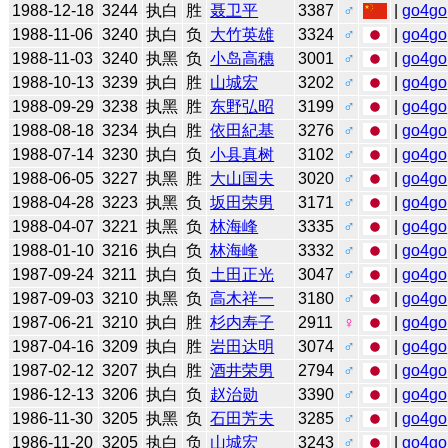
1988-12-18
3244
执白
胜
聂卫平
3387
♂
|
go4go
1988-11-06
3240
执白
负
大竹英雄
3324
♂
|
go4go
1988-11-03
3240
执黑
负
小岛高穗
3001
♂
|
go4go
1988-10-13
3239
执白
胜
山城宏
3202
♂
|
go4go
1988-09-29
3238
执黑
胜
东野弘昭
3199
♂
|
go4go
1988-08-18
3234
执白
胜
依田紀基
3276
♂
|
go4go
1988-07-14
3230
执白
负
小县真树
3102
♂
|
go4go
1988-06-05
3227
执黑
胜
大山国夫
3020
♂
|
go4go
1988-04-28
3223
执黑
负
坂田荣男
3171
♂
|
go4go
1988-04-07
3221
执黑
负
林海峰
3335
♂
|
go4go
1988-01-10
3216
执白
负
林海峰
3332
♂
|
go4go
1987-09-24
3211
执白
负
土田正光
3047
♂
|
go4go
1987-09-03
3210
执黑
负
高木祥一
3180
♂
|
go4go
1987-06-21
3210
执白
胜
杉内寿子
2911
♀
|
go4go
1987-04-16
3209
执白
胜
岩田达明
3074
♂
|
go4go
1987-02-12
3207
执白
胜
酒井荣男
2794
♂
|
go4go
1986-12-13
3206
执白
负
赵治勋
3390
♂
|
go4go
1986-11-30
3205
执黑
负
石田芳夫
3285
♂
|
go4go
1986-11-20
3205
执白
负
山城宏
3243
♂
|
go4go