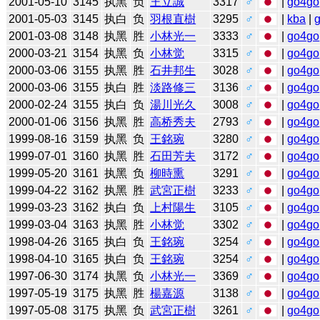
2001-05-10
3145
执黑
负
王立誠
3317
♂
|
go4go
2001-05-03
3145
执白
负
羽根直樹
3295
♂
|
kba
|
2001-03-08
3148
执黑
胜
小林光一
3333
♂
|
go4go
2000-03-21
3154
执黑
负
小林觉
3315
♂
|
go4go
2000-03-06
3155
执黑
胜
石井邦生
3028
♂
|
go4go
2000-03-06
3155
执白
胜
淡路修三
3136
♂
|
go4go
2000-02-24
3155
执白
负
湯川光久
3008
♂
|
go4go
2000-01-06
3156
执黑
胜
高桥秀夫
2793
♂
|
go4go
1999-08-16
3159
执黑
负
王銘琬
3280
♂
|
go4go
1999-07-01
3160
执黑
胜
石田芳夫
3172
♂
|
go4go
1999-05-20
3161
执黑
负
柳時熏
3291
♂
|
go4go
1999-04-22
3162
执黑
胜
武宮正樹
3233
♂
|
go4go
1999-03-23
3162
执白
负
上村陽生
3105
♂
|
go4go
1999-03-04
3163
执黑
胜
小林觉
3302
♂
|
go4go
1998-04-26
3165
执白
负
王銘琬
3254
♂
|
go4go
1998-04-10
3165
执白
负
王銘琬
3254
♂
|
go4go
1997-06-30
3174
执黑
负
小林光一
3369
♂
|
go4go
1997-05-19
3175
执黑
胜
楊嘉源
3138
♂
|
go4go
1997-05-08
3175
执黑
负
武宮正樹
3261
♂
|
go4go