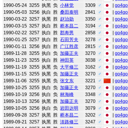
1990-05-24
3255
执黑
负
小林觉
3309
♂
|
go4go
1990-05-03
3256
执白
胜
桑田泰明
2841
♂
|
go4go
1990-03-22
3257
执黑
胜
赵治勋
3350
♂
|
go4go
1990-03-15
3257
执白
胜
桥本昌二
3194
♂
|
go4go
1990-02-22
3257
执白
胜
郡寿男
2858
♂
|
go4go
1990-01-25
3257
执白
胜
石田芳夫
3278
♂
|
go4go
1990-01-11
3256
执白
胜
广江胜彦
2815
♂
|
go4go
1989-11-28
3255
执白
负
加藤正夫
3270
♂
|
go4go
1989-11-23
3255
执白
胜
神田英
3038
♂
|
go4go
1989-11-19
3255
执黑
负
大平修三
3162
♂
|
go4go
1989-11-15
3255
执黑
负
加藤正夫
3270
♂
|
go4go
1989-11-06
3255
执黑
负
张文东
3221
♂
|
go4go
1989-10-25
3255
执白
负
加藤正夫
3270
♂
|
go4go
1989-10-19
3256
执白
负
林海峰
3348
♂
|
go4go
1989-10-13
3256
执黑
胜
加藤正夫
3270
♂
|
go4go
1989-10-05
3256
执白
负
岩田达明
3079
♂
|
go4go
1989-09-28
3257
执黑
胜
桥本昌二
3202
♂
|
go4go
1989-09-21
3257
执黑
胜
淡路修三
3247
♂
|
go4go