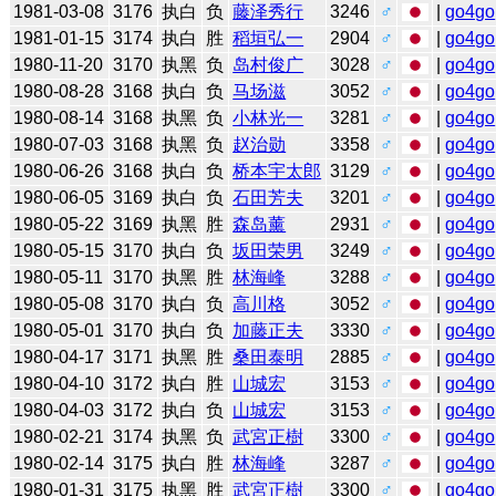
1981-03-08
3176
执白
负
藤泽秀行
3246
♂
|
go4go
1981-01-15
3174
执白
胜
稻垣弘一
2904
♂
|
go4go
1980-11-20
3170
执黑
负
岛村俊广
3028
♂
|
go4go
1980-08-28
3168
执白
负
马场滋
3052
♂
|
go4go
1980-08-14
3168
执黑
负
小林光一
3281
♂
|
go4go
1980-07-03
3168
执黑
负
赵治勋
3358
♂
|
go4go
1980-06-26
3168
执白
负
桥本宇太郎
3129
♂
|
go4go
1980-06-05
3169
执白
负
石田芳夫
3201
♂
|
go4go
1980-05-22
3169
执黑
胜
森岛薰
2931
♂
|
go4go
1980-05-15
3170
执白
负
坂田荣男
3249
♂
|
go4go
1980-05-11
3170
执黑
胜
林海峰
3288
♂
|
go4go
1980-05-08
3170
执白
负
高川格
3052
♂
|
go4go
1980-05-01
3170
执白
负
加藤正夫
3330
♂
|
go4go
1980-04-17
3171
执黑
胜
桑田泰明
2885
♂
|
go4go
1980-04-10
3172
执白
胜
山城宏
3153
♂
|
go4go
1980-04-03
3172
执白
负
山城宏
3153
♂
|
go4go
1980-02-21
3174
执黑
负
武宮正樹
3300
♂
|
go4go
1980-02-14
3175
执白
胜
林海峰
3287
♂
|
go4go
1980-01-31
3175
执黑
胜
武宮正樹
3300
♂
|
go4go