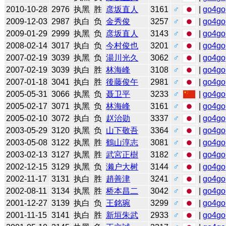
2010-10-28
2976
执黑
胜
彦坂直人
3161
♂
|
go4go
2009-12-03
2987
执白
负
金秀俊
3257
♂
|
go4go
2009-01-29
2999
执黑
负
彦坂直人
3143
♂
|
go4go
2008-02-14
3017
执白
负
今村俊也
3201
♂
|
go4go
2007-02-19
3039
执黑
负
湯川光久
3062
♂
|
go4go
2007-02-19
3039
执白
胜
林海峰
3108
♂
|
go4go
2007-01-18
3041
执白
胜
後藤俊午
2981
♂
|
go4go
2005-05-31
3066
执黑
负
聂卫平
3233
♂
|
go4go
2005-02-17
3071
执黑
负
林海峰
3161
♂
|
go4go
2005-02-10
3072
执白
负
赵治勋
3337
♂
|
go4go
2003-05-29
3120
执黑
负
山下敬吾
3364
♂
|
go4go
2003-05-08
3122
执黑
胜
鶴山淳志
3081
♂
|
go4go
2003-02-13
3127
执黑
胜
武宮正樹
3182
♂
|
go4go
2002-12-15
3129
执黑
负
濑户大树
3144
♂
|
go4go
2002-11-17
3131
执白
胜
趙善津
3241
♂
|
go4go
2002-08-11
3134
执黑
胜
桥本昌二
3042
♂
|
go4go
2001-12-27
3139
执白
负
王銘琬
3299
♂
|
go4go
2001-11-15
3141
执白
胜
新垣朱武
2933
♂
|
go4go