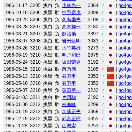
1986-11-17
3205
执白
负
小林光一
3364
♂
|
go4go
1986-10-16
3206
执黑
胜
中野宽也
3099
♂
|
go4go
1986-09-25
3206
执白
负
久岛国夫
3108
♂
|
go4go
1986-08-28
3207
执白
负
高木祥一
3180
♂
|
go4go
1986-08-21
3207
执黑
负
赵治勋
3397
♂
|
go4go
1986-08-07
3208
执白
胜
岩田达明
3083
♂
|
go4go
1986-06-26
3210
执黑
胜
大竹英雄
3273
♂
|
go4go
1986-06-19
3210
执黑
胜
明户和巳
2878
♂
|
go4go
1986-05-24
3210
执黑
胜
坂田荣男
3192
♂
|
go4go
1986-05-15
3210
执白
胜
芮乃伟
3105
♀
|
go4go
1986-05-13
3210
执黑
负
聂卫平
3353
♂
|
go4go
1986-05-10
3210
执白
负
聂卫平
3353
♂
|
go4go
1986-05-07
3210
执黑
负
苑田勇一
3232
♂
|
go4go
1986-04-03
3211
执白
胜
片冈聪
3190
♂
|
go4go
1986-01-30
3212
执黑
胜
林海峰
3299
♂
|
go4go
1986-01-19
3212
执白
负
加藤正夫
3368
♂
|
go4go
1985-12-19
3212
执黑
负
武宮正樹
3355
♂
|
go4go
1985-11-28
3212
执黑
负
山城宏
3253
♂
|
go4go