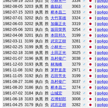
1982-08-19
3203
执白
负
小林光一
3334
♂
|
go4go
1982-08-05
3203
执黑
胜
曲励起
3063
♂
|
go4go
1982-07-15
3203
执黑
胜
桥本昌二
3233
♂
|
go4go
1982-07-01
3202
执白
负
大竹英雄
3324
♂
|
go4go
1982-06-03
3202
执黑
胜
加藤正夫
3319
♂
|
go4go
1982-05-06
3201
执白
负
坂田荣男
3254
♂
|
go4go
1982-04-08
3201
执白
胜
本田邦久
3199
♂
|
go4go
1982-03-11
3199
执白
胜
武宮正樹
3281
♂
|
go4go
1982-02-25
3199
执黑
负
小林光一
3330
♂
|
go4go
1982-02-18
3198
执黑
胜
土田正光
3025
♂
|
go4go
1982-01-07
3196
执黑
胜
岛村俊广
3038
♂
|
go4go
1981-12-03
3193
执黑
负
林海峰
3279
♂
|
go4go
1981-11-08
3192
执白
胜
茅野直彦
2971
♂
|
go4go
1981-11-05
3192
执白
胜
石田芳夫
3199
♂
|
go4go
1981-08-27
3186
执白
负
岛村俊广
3037
♂
|
go4go
1981-08-20
3186
执白
负
桥本昌二
3274
♂
|
go4go
1981-07-02
3184
执白
胜
山城宏
3192
♂
|
go4go
1981-06-18
3183
执黑
胜
石博郁郎
3008
♂
|
go4go
1981-04-25
3179
执白
负
武宮正樹
3282
♂
|
go4go