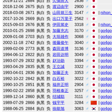
2019-11-21
2684
执白
胜
久保田大
2636
♂
2018-12-06
2675
执白
负
渡辺由宇
2900
♂
2018-03-08
2671
执白
负
山田規三生
3147
♂
|
nihon_
2017-10-26
2669
执白
负
出口万里子
2562
♀
2015-09-03
2676
执黑
负
伊田篤史
3318
♂
|
nihon_
2010-01-25
2698
执黑
负
加藤充志
3170
♂
|
go4go
2009-01-08
2703
执白
负
大垣雄作
3068
♂
|
go4go
2002-11-18
2742
执白
负
後藤俊午
3040
♂
|
go4go
1999-02-09
2773
执黑
负
森田道博
3136
♂
|
go4go
1994-06-12
2822
执白
负
岩田达明
3049
♂
|
go4go
1993-07-29
2832
执黑
负
赵治勋
3394
♂
|
go4go
1993-04-29
2835
执黑
负
王立誠
3322
♂
|
go4go
1993-04-01
2836
执白
负
加藤正夫
3353
♂
|
go4go
1992-10-22
2842
执黑
胜
白石裕
3022
♂
|
go4go
1990-10-25
2851
执黑
负
福井正明
2904
♂
|
go4go
1990-02-22
2858
执黑
负
羽根泰正
3257
♂
|
go4go
1989-12-14
2860
执黑
负
结城聪
3111
♂
|
go4go
1989-07-29
2866
执黑
负
钱宇平
3284
♂
|
go4go
1988-06-25
2884
执白
负
徐能旭
3063
♂
|
go4go