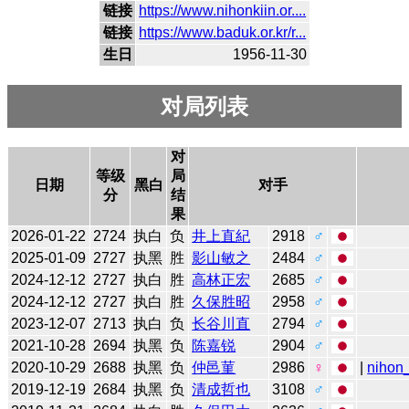
链接
https://www.nihonkiin.or....
链接
https://www.baduk.or.kr/r...
生日
1956-11-30
对局列表
对
等级
局
日期
黑白
对手
分
结
果
2026-01-22
2724
执白
负
井上直紀
2918
♂
2025-01-09
2727
执黑
胜
影山敏之
2484
♂
2024-12-12
2727
执白
胜
高林正宏
2685
♂
2024-12-12
2727
执白
胜
久保胜昭
2958
♂
2023-12-07
2713
执白
负
长谷川直
2794
♂
2021-10-28
2694
执黑
负
陈嘉锐
2904
♂
2020-10-29
2688
执黑
负
仲邑菫
2986
♀
|
nihon_
2019-12-19
2684
执黑
负
清成哲也
3108
♂