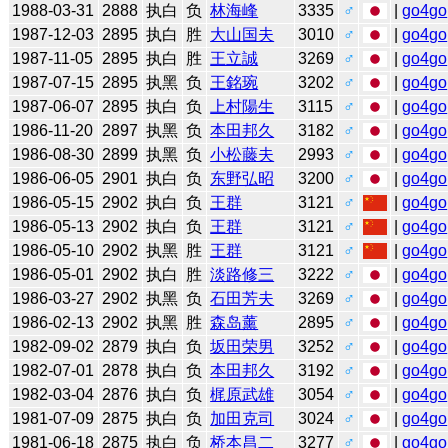
1988-03-31
2888
执白
负
林海峰
3335
♂
|
go4go
1987-12-03
2895
执白
胜
大山国夫
3010
♂
|
go4go
1987-11-05
2895
执白
胜
王立誠
3269
♂
|
go4go
1987-07-15
2895
执黑
负
王銘琬
3202
♂
|
go4go
1987-06-07
2895
执白
负
上村陽生
3115
♂
|
go4go
1986-11-20
2897
执黑
负
本田邦久
3182
♂
|
go4go
1986-08-30
2899
执黑
负
小松藤夫
2993
♂
|
go4go
1986-06-05
2901
执白
负
东野弘昭
3200
♂
|
go4go
1986-05-15
2902
执白
负
王群
3121
♂
|
go4go
1986-05-13
2902
执白
负
王群
3121
♂
|
go4go
1986-05-10
2902
执黑
胜
王群
3121
♂
|
go4go
1986-05-01
2902
执白
胜
淡路修三
3222
♂
|
go4go
1986-03-27
2902
执黑
负
石田芳夫
3269
♂
|
go4go
1986-02-13
2902
执黑
胜
森岛薰
2895
♂
|
go4go
1982-09-02
2879
执白
负
坂田荣男
3252
♂
|
go4go
1982-07-01
2878
执白
负
本田邦久
3192
♂
|
go4go
1982-03-04
2876
执白
负
梶原武雄
3054
♂
|
go4go
1981-07-09
2875
执白
负
加田克司
3024
♂
|
go4go
1981-06-18
2875
执白
负
桥本昌二
3277
♂
|
go4go