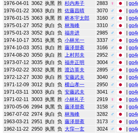
1976-04-01
3062
执黑
胜
杉内寿子
2883
♀
|
go4
1976-01-22
3063
执白
胜
佐藤昌晴
3070
♂
|
go4
1976-01-15
3063
执黑
胜
桥本宇太郎
3160
♂
|
go4
1975-01-27
3052
执白
负
林海峰
3310
♂
|
go4
1975-01-23
3052
执白
负
福井进
2985
♂
|
go4
1974-10-17
3051
执黑
负
小林光一
3337
♂
|
go4
1974-10-03
3051
执白
胜
藤泽朋斋
3166
♂
|
go4
1974-08-20
3050
执白
胜
上村邦夫
2952
♂
|
go4
1973-07-12
3035
执白
负
福井正明
3004
♂
|
go4
1973-02-22
3032
执黑
胜
渡边英夫
2895
♂
|
go4
1972-12-27
3030
执白
胜
安藤武夫
3040
♂
|
go4
1971-12-09
3012
执白
负
横山孝一
2950
♂
|
go4
1971-03-11
3003
执白
负
安藤武夫
3041
♂
|
go4
1971-02-11
3003
执黑
胜
小林礼子
2919
♀
|
go4
1970-05-06
2994
执黑
负
藤泽朋斋
3158
♂
|
go4
1967-07-02
2974
执白
负
林海峰
3282
♂
|
go4
1963-03-21
2951
执白
负
藤泽朋斋
3173
♂
|
go4
1962-11-22
2950
执黑
负
大窪一玄
3024
♂
|
go4