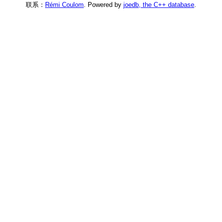
联系：
Rémi Coulom
. Powered by
joedb, the C++ database
.