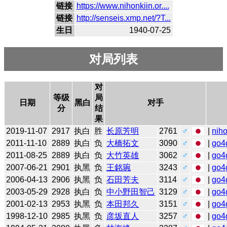
链接
https://www.nihonkiin.or....
链接
http://senseis.xmp.net/?T...
生日
1940-07-25
对局列表
对
等级
局
日期
黑白
对手
分
结
果
2019-11-07
2917
执白
胜
长原芳明
2761
♂
|
niho
2011-11-10
2889
执白
负
大橋拓文
3090
♂
|
go4
2011-08-25
2889
执白
负
大竹英雄
3062
♂
|
go4
2007-06-21
2901
执黑
负
王銘琬
3243
♂
|
go4
2006-04-13
2906
执黑
负
石田芳夫
3114
♂
|
go4
2003-05-29
2928
执白
负
中小野田智己
3129
♂
|
go4
2001-02-13
2953
执黑
负
本田邦久
3151
♂
|
go4
1998-12-10
2985
执黑
负
彦坂直人
3257
♂
|
go4