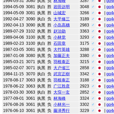
1994-05-31
3080
执黑
负
林海峰
3287
♂
|
go4
1994-05-09
3081
执白
胜
岩田达明
3048
♂
|
go4
1994-05-09
3081
执黑
胜
山城宏
3266
♂
|
go4
1992-04-27
3090
执白
负
大平修三
3189
♂
|
go4
1992-04-13
3090
执黑
胜
小岛高穗
2983
♂
|
go4
1989-07-29
3102
执黑
胜
赵治勋
3363
♂
|
go4
1989-04-06
3100
执黑
负
小林觉
3293
♂
|
go4
1989-02-23
3100
执白
胜
石田章
3175
♂
|
go4
1987-03-05
3081
执黑
负
大竹英雄
3288
♂
|
go4
1987-01-08
3080
执黑
负
加藤正夫
3380
♂
|
go4
1985-03-21
3071
执黑
负
羽根泰正
3215
♂
|
go4
1985-02-07
3071
执黑
胜
大户省三
2858
♂
|
go4
1984-11-15
3070
执白
负
武宮正樹
3342
♂
|
go4
1978-08-17
3063
执黑
负
羽根泰正
3188
♂
|
go4
1978-06-22
3063
执黑
胜
广江胜彦
2923
♂
|
go4
1978-03-30
3063
执白
胜
大窪一玄
2852
♂
|
go4
1977-09-01
3061
执黑
负
林海峰
3324
♂
|
go4
1976-08-26
3061
执黑
负
小林光一
3302
♂
|
go4
1976-06-10
3061
执黑
负
藤泽秀行
3229
♂
|
go4