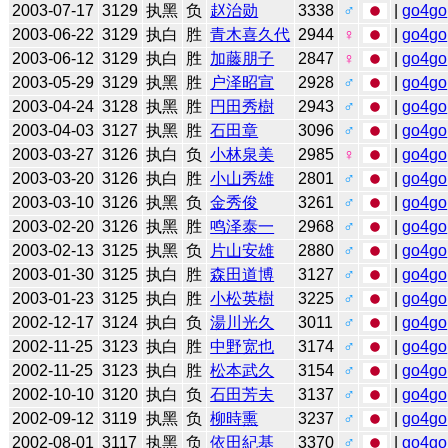
2003-07-17
3129
执黑
负
赵治勋
3338
♂
|
go4go
2003-06-22
3129
执白
胜
青木喜久代
2944
♀
|
go4go
2003-06-12
3129
执白
胜
加藤朋子
2847
♀
|
go4go
2003-05-29
3129
执黑
胜
户泽昭宣
2928
♂
|
go4go
2003-04-24
3128
执黑
胜
円田秀樹
2943
♂
|
go4go
2003-04-03
3127
执黑
胜
石田章
3096
♂
|
go4go
2003-03-27
3126
执白
负
小林泉美
2985
♀
|
go4go
2003-03-20
3126
执白
胜
小山秀雄
2801
♂
|
go4go
2003-03-10
3126
执黑
负
金秀俊
3261
♂
|
go4go
2003-02-20
3126
执黑
胜
鸣泽泰一
2968
♂
|
go4go
2003-02-13
3125
执黑
负
片山安雄
2880
♂
|
go4go
2003-01-30
3125
执白
胜
森田道博
3127
♂
|
go4go
2003-01-23
3125
执白
胜
小松英樹
3225
♂
|
go4go
2002-12-17
3124
执白
负
湯川光久
3011
♂
|
go4go
2002-11-25
3123
执白
胜
中野宽也
3174
♂
|
go4go
2002-11-25
3123
执白
胜
松本武久
3154
♂
|
go4go
2002-10-10
3120
执白
负
石田芳夫
3137
♂
|
go4go
2002-09-12
3119
执黑
负
柳時熏
3237
♂
|
go4go
2002-08-01
3117
执黑
负
依田紀基
3370
♂
|
go4go