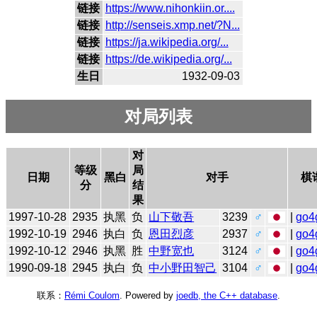
链接
https://www.nihonkiin.or....
链接
http://senseis.xmp.net/?N...
链接
https://ja.wikipedia.org/...
链接
https://de.wikipedia.org/...
生日
1932-09-03
对局列表
对
等级
局
日期
黑白
对手
棋
分
结
果
1997-10-28
2935
执黑
负
山下敬吾
3239
♂
|
go4
1992-10-19
2946
执白
负
恩田烈彦
2937
♂
|
go4
1992-10-12
2946
执黑
胜
中野宽也
3124
♂
|
go4
1990-09-18
2945
执白
负
中小野田智己
3104
♂
|
go4
联系：
Rémi Coulom
. Powered by
joedb, the C++ database
.