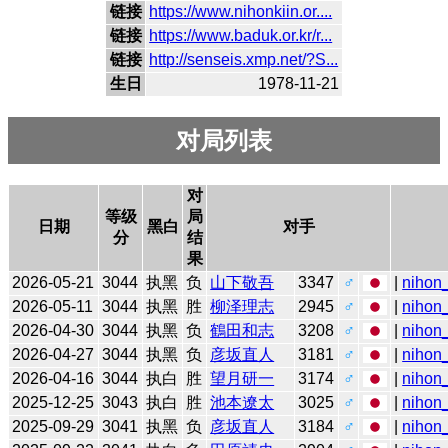
链接
https://www.nihonkiin.or....
链接
https://www.baduk.or.kr/r...
链接
http://senseis.xmp.net/?S...
生日
1978-11-21
对局列表
对
等级
局
日期
黑白
对手
分
结
果
2026-05-21
3044
执黑
负
山下敬吾
3347
♂
|
nihon_
2026-05-11
3044
执黑
胜
柳泽理志
2945
♂
|
nihon_
2026-04-30
3044
执黑
负
鶴田和志
3208
♂
|
nihon_
2026-04-27
3044
执黑
负
彦坂直人
3181
♂
|
nihon_
2026-04-16
3044
执白
胜
望月研一
3174
♂
|
nihon_
2025-12-25
3043
执白
胜
池本遼太
3025
♂
|
nihon_
2025-09-29
3041
执黑
负
彦坂直人
3184
♂
|
nihon_