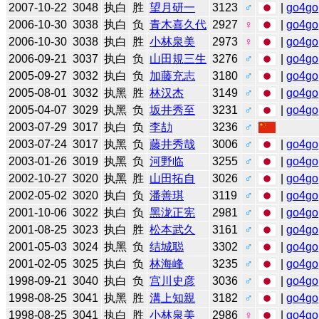
2007-10-22
3048
执白
胜
望月研一
3123
♂
|
go4go
2006-10-30
3038
执白
负
青木喜久代
2927
♀
|
go4go
2006-10-30
3038
执白
胜
小林泉美
2973
♀
|
go4go
2006-09-21
3037
执白
负
山田規三生
3276
♂
|
go4go
2005-09-27
3032
执白
负
加藤充志
3180
♂
|
go4go
2005-08-01
3032
执黑
胜
林汉杰
3149
♂
|
go4go
2005-04-07
3029
执黑
负
坂井秀至
3231
♂
|
go4go
2003-07-29
3017
执白
负
李劼
3236
♂
2003-07-24
3017
执黑
负
藤井秀哉
3006
♂
|
go4go
2003-01-26
3019
执黑
负
河野临
3255
♂
|
go4go
2002-10-27
3020
执黑
胜
山田拓自
3026
♂
|
go4go
2002-05-02
3020
执白
负
潘善琪
3119
♂
|
go4go
2001-10-06
3022
执白
负
黑泷正宪
2981
♂
|
go4go
2001-08-25
3023
执白
胜
松本武久
3161
♂
|
go4go
2001-05-03
3024
执黑
负
结城聪
3302
♂
|
go4go
2001-02-05
3025
执白
负
林海峰
3235
♂
|
go4go
1998-09-21
3040
执白
负
宫川史彦
3036
♂
|
go4go
1998-08-25
3041
执黑
胜
溝上知親
3182
♂
|
go4go
1998-08-25
3041
执白
胜
小林泉美
2986
♀
|
go4go