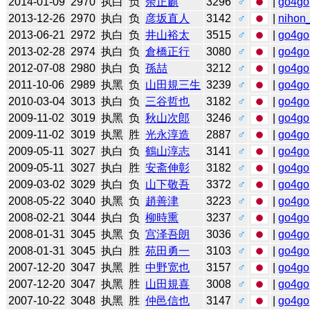
2014-01-09
2970
执白
负
余正麒
3296
♂
|
go4go
2013-12-26
2970
执白
负
彦坂直人
3142
♂
|
nihon_
2013-06-21
2972
执白
负
井山裕太
3515
♂
|
go4go
2013-02-28
2974
执白
负
倉橋正行
3080
♂
|
go4go
2012-07-08
2980
执白
负
孫喆
3212
♂
|
go4go
2011-10-06
2989
执黑
负
山田規三生
3239
♂
|
go4go
2010-03-04
3013
执白
负
三谷哲也
3182
♂
|
go4go
2009-11-02
3019
执黑
负
秋山次郎
3246
♂
|
go4go
2009-11-02
3019
执黑
胜
光永淳造
2887
♂
|
go4go
2009-05-11
3027
执白
负
鶴山淳志
3141
♂
|
go4go
2009-05-11
3027
执白
胜
安斋伸彰
3182
♂
|
go4go
2009-03-02
3029
执白
负
山下敬吾
3372
♂
|
go4go
2008-05-22
3040
执黑
负
趙善津
3223
♂
|
go4go
2008-02-21
3044
执白
负
柳時熏
3237
♂
|
go4go
2008-01-31
3045
执黑
负
宫泽吾朗
3036
♂
|
go4go
2008-01-31
3045
执白
胜
苑田勇一
3103
♂
|
go4go
2007-12-20
3047
执黑
胜
中野宽也
3157
♂
|
go4go
2007-12-20
3047
执黑
胜
山田規喜
3008
♂
|
go4go
2007-10-22
3048
执黑
胜
仲邑信也
3147
♂
|
go4go