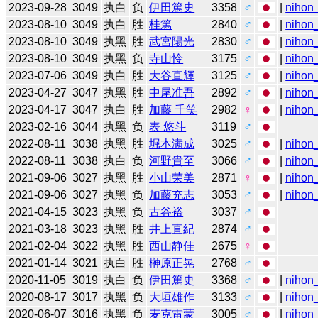
2023-09-28
3049
执白
负
伊田篤史
3358
♂
|
nihon_
2023-08-10
3049
执白
胜
桂篤
2840
♂
|
nihon_
2023-08-10
3049
执黑
胜
武宮陽光
2830
♂
|
nihon_
2023-08-10
3049
执黑
负
寺山怜
3175
♂
|
nihon_
2023-07-06
3049
执白
胜
大谷直輝
3125
♂
|
nihon_
2023-04-27
3047
执黑
胜
中尾准吾
2892
♂
|
nihon_
2023-04-17
3047
执白
胜
加藤 千笑
2982
♀
|
nihon_
2023-02-16
3044
执黑
负
表 悠斗
3119
♂
2022-08-11
3038
执黑
胜
堀本满成
3025
♂
|
nihon_
2022-08-11
3038
执白
负
河野貴至
3066
♂
|
nihon_
2021-09-06
3027
执黑
胜
小山荣美
2871
♀
|
nihon_
2021-09-06
3027
执黑
负
加藤充志
3053
♂
|
nihon_
2021-04-15
3023
执黑
负
古谷裕
3037
♂
2021-03-18
3023
执黑
胜
井上直紀
2874
♂
2021-02-04
3022
执黑
胜
西山静佳
2675
♀
2021-01-14
3021
执白
胜
榊原正晃
2768
♂
2020-11-05
3019
执白
负
伊田篤史
3368
♂
|
nihon_
2020-08-17
3017
执黑
负
大垣雄作
3133
♂
|
nihon_
2020-06-07
3016
执黑
负
麦克雷蒙
3005
♂
|
nihon_