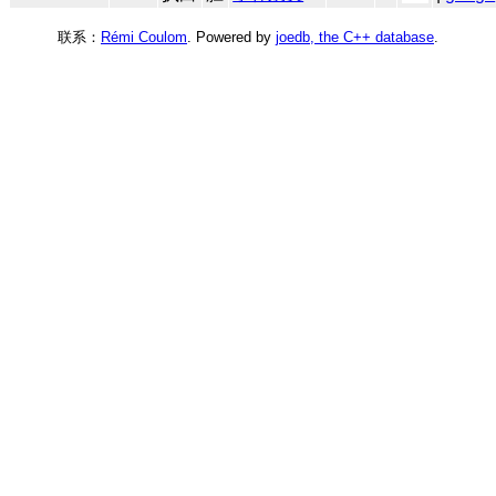
联系：
Rémi Coulom
. Powered by
joedb, the C++ database
.