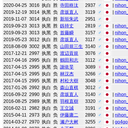
2020-04-25
3016
执白
胜
寺田柊汰
2937
♂
|
nihon_
2019-12-19
3014
执黑
负
彦坂直人
3119
♂
|
nihon_
2019-11-07
3014
执白
胜
新垣朱武
2951
♂
2019-09-23
3013
执黑
胜
釼持丈
2819
♂
|
nihon_
2019-09-23
3013
执黑
负
首藤瞬
3157
♂
|
nihon_
2019-05-23
3012
执白
胜
彦坂直人
3117
♂
|
nihon_
2018-08-09
3002
执黑
负
山田規三生
3140
♂
|
nihon_
2017-12-21
2997
执黑
负
渡辺貢規
3076
♂
2017-04-16
2995
执白
胜
鶴田和志
3112
♂
|
nihon_
2017-04-15
2995
执黑
负
謝依旻
3089
♀
|
nihon_
2017-04-15
2995
执白
负
林汉杰
3266
♂
|
nihon_
2017-04-15
2995
执黑
胜
村松大樹
3048
♂
|
nihon_
2017-01-26
2992
执白
负
森山直棋
3012
♂
2016-09-22
2990
执白
负
彦坂直人
3140
♂
|
nihon_
2016-08-25
2989
执黑
胜
羽根直樹
3320
♂
|
nihon_
2016-02-11
2982
执白
负
王立誠
3191
♂
|
nihon_
2015-04-11
2973
执白
负
伊藤庸二
2890
♂
|
nihon_
2014-03-27
2970
执白
负
濑户大树
3255
♂
|
go4go