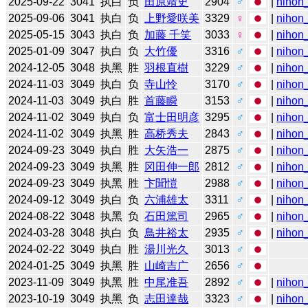
2025-09-22
3041
执白
负
田原靖史
2904
♂
|
nihon_
2025-09-06
3041
执白
负
上野愛咲美
3329
♀
|
nihon_
2025-05-15
3043
执白
负
加藤 千笑
3033
♀
|
nihon_
2025-01-09
3047
执白
负
大竹優
3316
♂
|
nihon_
2024-12-05
3048
执黑
胜
羽根直樹
3229
♂
|
nihon_
2024-11-03
3049
执白
负
寺山怜
3170
♂
|
nihon_
2024-11-03
3049
执白
胜
首藤瞬
3153
♂
|
nihon_
2024-11-02
3049
执白
负
富士田明彦
3295
♂
|
nihon_
2024-11-02
3049
执黑
胜
高桥秀夫
2843
♂
|
nihon_
2024-09-23
3049
执白
胜
大矢浩一
2875
♂
|
nihon_
2024-09-23
3049
执黑
胜
冈田伸一郎
2812
♂
|
nihon_
2024-09-23
3049
执黑
胜
卞聞愷
2988
♂
|
nihon_
2024-09-12
3049
执白
负
六浦雄太
3311
♂
|
nihon_
2024-08-22
3048
执黑
负
石田篤司
2965
♂
|
nihon_
2024-03-28
3048
执白
负
鳥井裕太
2935
♂
|
nihon_
2024-02-22
3049
执白
胜
湯川光久
3013
♂
2024-01-25
3049
执黑
胜
山崎吉广
2656
♂
2023-11-09
3049
执黑
胜
中尾准吾
2892
♂
|
nihon_
2023-10-19
3049
执黑
负
志田達哉
3323
♂
|
nihon_