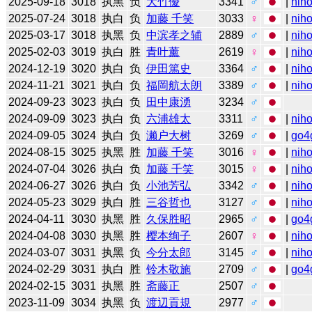
2025-09-18
3018
执黑
负
大竹優
3341
♂
|
niho
2025-07-24
3018
执白
负
加藤 千笑
3033
♀
|
niho
2025-03-17
3018
执黑
负
中滨孝之辅
2889
♂
|
niho
2025-02-03
3019
执白
胜
青叶薰
2619
♀
|
niho
2024-12-19
3020
执白
负
伊田篤史
3364
♂
|
niho
2024-11-21
3021
执白
负
福岡航太朗
3389
♂
|
niho
2024-09-23
3023
执白
负
田中康湧
3234
♂
2024-09-09
3023
执白
负
六浦雄太
3311
♂
|
niho
2024-09-05
3024
执白
负
濑户大树
3269
♂
|
go4
2024-08-15
3025
执黑
胜
加藤 千笑
3016
♀
|
niho
2024-07-04
3026
执白
负
加藤 千笑
3015
♀
|
niho
2024-06-27
3026
执白
负
小池芳弘
3342
♂
|
niho
2024-05-23
3029
执白
胜
三谷哲也
3127
♂
|
niho
2024-04-11
3030
执黑
胜
久保胜昭
2965
♂
|
go4
2024-04-08
3030
执黑
胜
樱本绚子
2607
♀
|
niho
2024-03-07
3031
执黑
负
今分太郎
3145
♂
|
niho
2024-02-29
3031
执白
胜
铃木敬施
2709
♂
|
go4
2024-02-15
3031
执黑
胜
斋藤正
2507
♂
2023-11-09
3034
执黑
负
渡辺貢規
2977
♂