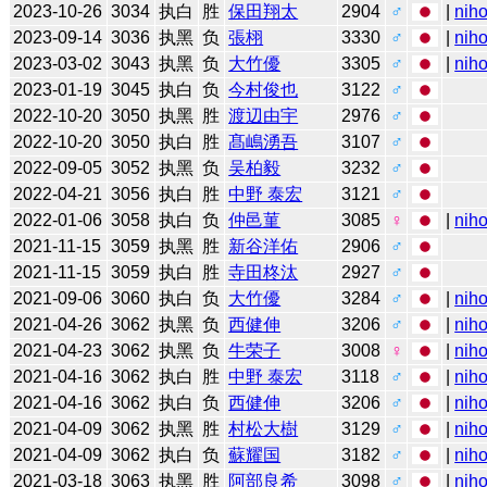
2023-10-26
3034
执白
胜
保田翔太
2904
♂
|
niho
2023-09-14
3036
执黑
负
張栩
3330
♂
|
niho
2023-03-02
3043
执黑
负
大竹優
3305
♂
|
niho
2023-01-19
3045
执白
负
今村俊也
3122
♂
2022-10-20
3050
执黑
胜
渡辺由宇
2976
♂
2022-10-20
3050
执白
胜
髙嶋湧吾
3107
♂
2022-09-05
3052
执黑
负
吴柏毅
3232
♂
2022-04-21
3056
执白
胜
中野 泰宏
3121
♂
2022-01-06
3058
执白
负
仲邑菫
3085
♀
|
niho
2021-11-15
3059
执黑
胜
新谷洋佑
2906
♂
2021-11-15
3059
执白
胜
寺田柊汰
2927
♂
2021-09-06
3060
执白
负
大竹優
3284
♂
|
niho
2021-04-26
3062
执黑
负
西健伸
3206
♂
|
niho
2021-04-23
3062
执黑
负
牛荣子
3008
♀
|
niho
2021-04-16
3062
执白
胜
中野 泰宏
3118
♂
|
niho
2021-04-16
3062
执白
负
西健伸
3206
♂
|
niho
2021-04-09
3062
执黑
胜
村松大樹
3129
♂
|
niho
2021-04-09
3062
执白
负
蘇耀国
3182
♂
|
niho
2021-03-18
3063
执黑
胜
阿部良希
3098
♂
|
niho