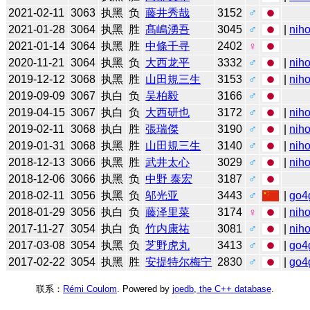
2021-02-11
3063
执黑
负
藤井秀哉
3152
♂
2021-01-28
3064
执黑
胜
髙嶋湧吾
3045
♂
|
niho
2021-01-14
3064
执黑
胜
中條千寻
2402
♀
2020-11-21
3064
执黑
负
大西龙平
3332
♂
|
niho
2019-12-12
3068
执黑
胜
山田規三生
3153
♂
|
niho
2019-09-09
3067
执白
负
吴柏毅
3166
♂
2019-04-15
3067
执白
负
大西研也
3172
♂
|
niho
2019-02-11
3068
执白
胜
張瑞傑
3190
♂
|
niho
2019-01-31
3068
执黑
胜
山田規三生
3140
♂
|
niho
2018-12-13
3066
执黑
胜
武井太心
3029
♂
|
niho
2018-12-06
3066
执黑
负
中野 泰宏
3187
♂
2018-02-11
3056
执黑
负
邬光亚
3443
♂
|
go4
2018-01-29
3056
执白
负
藤泽里菜
3174
♀
|
niho
2017-11-27
3054
执白
负
竹内康祐
3081
♂
|
niho
2017-03-08
3054
执黑
负
芝野虎丸
3413
♂
|
go4
2017-02-22
3054
执黑
胜
安提特尔梅宁
2830
♂
|
go4
联系：
Rémi Coulom
. Powered by
joedb, the C++ database
.