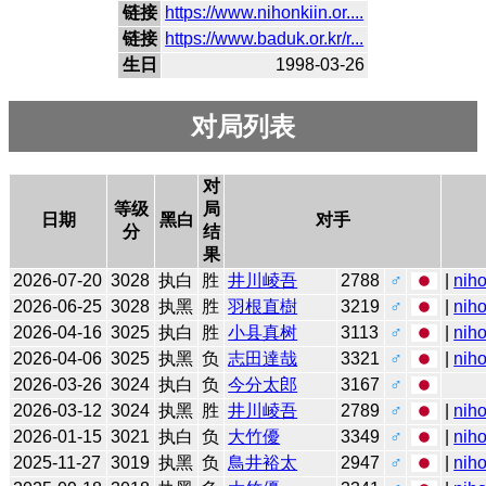
链接
https://www.nihonkiin.or....
链接
https://www.baduk.or.kr/r...
生日
1998-03-26
对局列表
对
等级
局
日期
黑白
对手
分
结
果
2026-07-20
3028
执白
胜
井川崚吾
2788
♂
|
niho
2026-06-25
3028
执黑
胜
羽根直樹
3219
♂
|
niho
2026-04-16
3025
执白
胜
小县真树
3113
♂
|
niho
2026-04-06
3025
执黑
负
志田達哉
3321
♂
|
niho
2026-03-26
3024
执白
负
今分太郎
3167
♂
2026-03-12
3024
执黑
胜
井川崚吾
2789
♂
|
niho
2026-01-15
3021
执白
负
大竹優
3349
♂
|
niho
2025-11-27
3019
执黑
负
鳥井裕太
2947
♂
|
niho