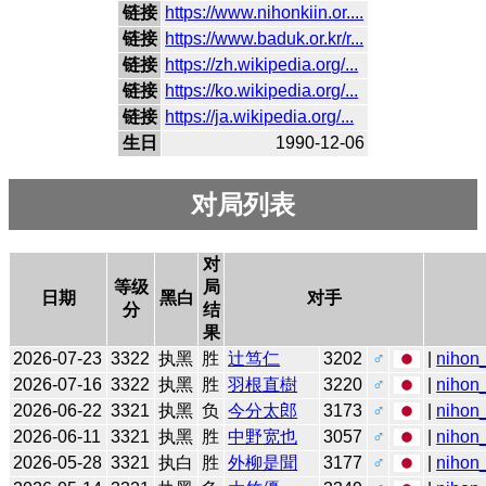
链接
https://www.nihonkiin.or....
链接
https://www.baduk.or.kr/r...
链接
https://zh.wikipedia.org/...
链接
https://ko.wikipedia.org/...
链接
https://ja.wikipedia.org/...
生日
1990-12-06
对局列表
对
等级
局
日期
黑白
对手
分
结
果
2026-07-23
3322
执黑
胜
辻笃仁
3202
♂
|
nihon_
2026-07-16
3322
执黑
胜
羽根直樹
3220
♂
|
nihon_
2026-06-22
3321
执黑
负
今分太郎
3173
♂
|
nihon_
2026-06-11
3321
执黑
胜
中野宽也
3057
♂
|
nihon_
2026-05-28
3321
执白
胜
外柳是聞
3177
♂
|
nihon_