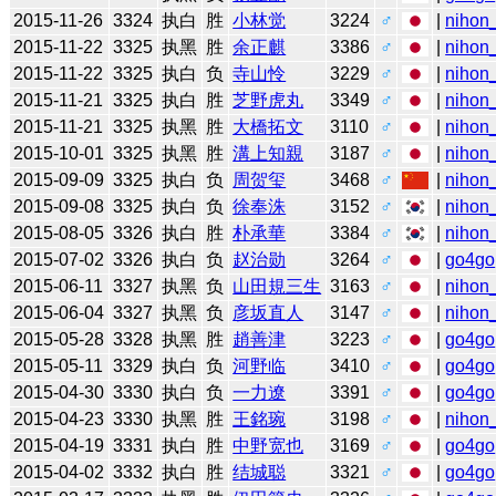
2015-11-26
3324
执白
胜
小林觉
3224
♂
|
nihon_
2015-11-22
3325
执黑
胜
余正麒
3386
♂
|
nihon_
2015-11-22
3325
执白
负
寺山怜
3229
♂
|
nihon_
2015-11-21
3325
执白
胜
芝野虎丸
3349
♂
|
nihon_
2015-11-21
3325
执黑
胜
大橋拓文
3110
♂
|
nihon_
2015-10-01
3325
执黑
胜
溝上知親
3187
♂
|
nihon_
2015-09-09
3325
执白
负
周贺玺
3468
♂
|
nihon_
2015-09-08
3325
执白
负
徐奉洙
3152
♂
|
nihon_
2015-08-05
3326
执白
胜
朴承華
3384
♂
|
nihon_
2015-07-02
3326
执白
负
赵治勋
3264
♂
|
go4go
2015-06-11
3327
执黑
负
山田規三生
3163
♂
|
nihon_
2015-06-04
3327
执黑
负
彦坂直人
3147
♂
|
nihon_
2015-05-28
3328
执黑
胜
趙善津
3223
♂
|
go4go
2015-05-11
3329
执白
负
河野临
3410
♂
|
go4go
2015-04-30
3330
执白
负
一力遼
3391
♂
|
go4go
2015-04-23
3330
执黑
胜
王銘琬
3198
♂
|
nihon_
2015-04-19
3331
执白
胜
中野宽也
3169
♂
|
go4go
2015-04-02
3332
执白
胜
结城聪
3321
♂
|
go4go