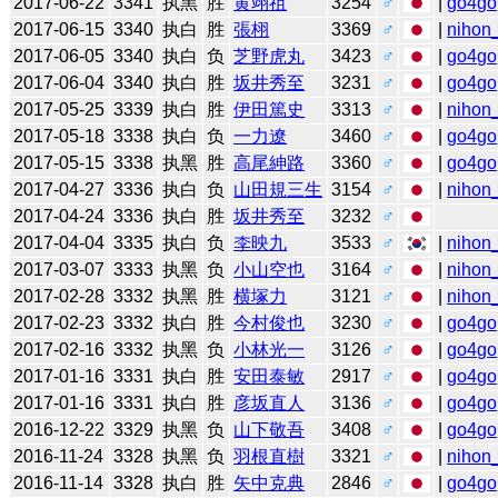
2017-06-22
3341
执黑
胜
黄翊祖
3254
♂
|
go4go
2017-06-15
3340
执白
胜
張栩
3369
♂
|
nihon_
2017-06-05
3340
执白
负
芝野虎丸
3423
♂
|
go4go
2017-06-04
3340
执白
胜
坂井秀至
3231
♂
|
go4go
2017-05-25
3339
执白
胜
伊田篤史
3313
♂
|
nihon_
2017-05-18
3338
执白
负
一力遼
3460
♂
|
go4go
2017-05-15
3338
执黑
胜
高尾紳路
3360
♂
|
go4go
2017-04-27
3336
执白
负
山田規三生
3154
♂
|
nihon_
2017-04-24
3336
执白
胜
坂井秀至
3232
♂
2017-04-04
3335
执白
负
李映九
3533
♂
|
nihon_
2017-03-07
3333
执黑
负
小山空也
3164
♂
|
nihon_
2017-02-28
3332
执黑
胜
横塚力
3121
♂
|
nihon_
2017-02-23
3332
执白
胜
今村俊也
3230
♂
|
go4go
2017-02-16
3332
执黑
负
小林光一
3126
♂
|
go4go
2017-01-16
3331
执白
胜
安田泰敏
2917
♂
|
go4go
2017-01-16
3331
执白
胜
彦坂直人
3136
♂
|
go4go
2016-12-22
3329
执黑
负
山下敬吾
3408
♂
|
go4go
2016-11-24
3328
执黑
负
羽根直樹
3321
♂
|
nihon_
2016-11-14
3328
执白
胜
矢中克典
2846
♂
|
go4go