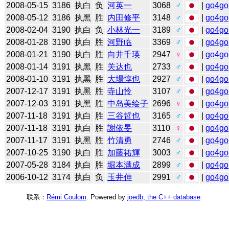
2008-05-15
3186
执白
负
河英一
3068
♂
|
go4go
2008-05-12
3186
执黑
胜
内田修平
3148
♂
|
go4go
2008-02-04
3190
执白
负
小林光一
3189
♂
|
go4go
2008-01-28
3190
执白
胜
河野临
3369
♂
|
go4go
2008-01-21
3190
执白
胜
向井千瑛
2947
♀
|
go4go
2008-01-14
3191
执黑
胜
关达也
2733
♂
|
go4go
2008-01-10
3191
执黑
胜
大場惇也
2927
♂
|
go4go
2007-12-17
3191
执黑
胜
寺山怜
3107
♂
|
go4go
2007-12-03
3191
执黑
胜
中岛美绘子
2696
♀
|
go4go
2007-11-18
3191
执白
胜
三谷哲也
3165
♂
|
go4go
2007-11-18
3191
执白
胜
謝依旻
3110
♀
|
go4go
2007-11-17
3191
执黑
胜
竹清勇
2746
♂
|
go4go
2007-10-25
3190
执白
胜
加藤祐輝
3003
♂
|
go4go
2007-05-28
3184
执白
胜
堀本满成
2899
♂
|
go4go
2006-10-12
3174
执白
负
玉井伸
2991
♂
|
go4go
联系：
Rémi Coulom
. Powered by
joedb, the C++ database
.