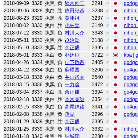
2018-09-09
3328
执黑
负
铃木伸二
3291
♂
|
go4go
2018-09-06
3328
执白
胜
依田紀基
3238
♂
|
nihon_
2018-08-23
3329
执黑
胜
黄翊祖
3237
♂
|
nihon_
2018-08-02
3330
执白
胜
小林觉
3149
♂
|
nihon_
2018-07-12
3330
执黑
负
村川大介
3343
♂
|
nihon_
2018-05-31
3332
执黑
胜
赵治勋
3188
♂
|
nihon_
2018-05-10
3333
执黑
胜
余正麒
3395
♂
|
nihon_
2018-05-01
3333
执白
负
朴廷桓
3722
♂
|
kba
|
2018-04-26
3334
执黑
负
山下敬吾
3405
♂
|
go4go
2018-04-12
3334
执白
负
蘇耀国
3206
♂
|
go4go
2018-03-18
3336
执白
负
井山裕太
3540
♂
|
go4go
2018-03-15
3336
执黑
负
一力遼
3472
♂
|
go4go
2018-03-04
3337
执白
胜
余正麒
3394
♂
|
go4go
2018-02-18
3338
执白
胜
本木克弥
3354
♂
|
go4go
2018-02-15
3338
执白
负
高尾紳路
3341
♂
|
go4go
2018-02-08
3338
执黑
负
孫喆
3296
♂
|
go4go
2018-01-29
3339
执白
胜
余正麒
3395
♂
2018-01-25
3339
执黑
负
村川大介
3332
♂
|
nihon_
2018-01-18
3340
执黑
胜
结城聪
3230
♂
|
go4go