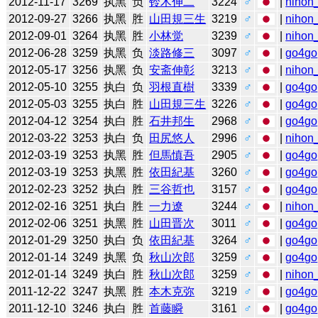
2012-11-17
3269
执黑
负
铃木伸二
3224
♂
|
nihon_
2012-09-27
3266
执黑
胜
山田規三生
3219
♂
|
nihon_
2012-09-01
3264
执黑
胜
小林觉
3239
♂
|
nihon_
2012-06-28
3259
执黑
负
淡路修三
3097
♂
|
go4go
2012-05-17
3256
执黑
负
安斋伸彰
3213
♂
|
nihon_
2012-05-10
3255
执白
负
羽根直樹
3339
♂
|
go4go
2012-05-03
3255
执白
胜
山田規三生
3226
♂
|
go4go
2012-04-12
3254
执白
胜
石井邦生
2968
♂
|
go4go
2012-03-22
3253
执白
负
田尻悠人
2996
♂
|
nihon_
2012-03-19
3253
执黑
胜
但馬慎吾
2905
♂
|
go4go
2012-03-19
3253
执黑
胜
依田紀基
3260
♂
|
go4go
2012-02-23
3252
执白
胜
三谷哲也
3157
♂
|
go4go
2012-02-16
3251
执白
胜
一力遼
3244
♂
|
nihon_
2012-02-06
3251
执黑
胜
山田晋次
3011
♂
|
go4go
2012-01-29
3250
执白
负
依田紀基
3264
♂
|
go4go
2012-01-14
3249
执黑
负
秋山次郎
3259
♂
|
go4go
2012-01-14
3249
执白
胜
秋山次郎
3259
♂
|
nihon_
2011-12-22
3247
执黑
胜
本木克弥
3219
♂
|
go4go
2011-12-10
3246
执白
胜
首藤瞬
3161
♂
|
go4go