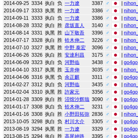
2014-09-25
3334
执白
负
一力遼
3387
♂
|
nihon_
2014-09-17
3333
执黑
胜
一力遼
3386
♂
|
nihon_
2014-09-11
3333
执白
负
一力遼
3386
♂
|
nihon_
2014-08-28
3332
执白
胜
彦坂直人
3140
♂
|
nihon_
2014-08-14
3331
执黑
胜
山下敬吾
3396
♂
|
nihon_
2014-07-17
3328
执白
胜
铃木伸二
3226
♂
|
nihon_
2014-07-10
3327
执黑
胜
中野 泰宏
3096
♂
|
nihon_
2014-06-26
3326
执白
胜
安達利昌
3175
♂
|
nihon_
2014-06-09
3323
执白
负
河野临
3438
♂
|
go4go
2014-04-10
3317
执黑
胜
玉井伸
3035
♂
|
nihon_
2014-04-06
3316
执黑
负
余正麒
3311
♂
|
go4go
2014-02-27
3312
执白
负
河野临
3435
♂
|
nihon_
2014-02-04
3310
执黑
胜
許家元
3356
♂
|
go4go
2014-01-28
3309
执白
胜
沼馆沙辉哉
3090
♂
|
go4go
2014-01-17
3308
执白
负
铃木伸二
3231
♂
|
go4go
2014-01-16
3308
执白
胜
小野田拓弥
2836
♂
|
nihon_
2013-10-05
3298
执白
负
村川大介
3305
♂
|
go4go
2013-08-19
3294
执黑
胜
一力遼
3329
♂
|
go4go
2013-08-15
3294
执白
胜
高尾紳路
3395
♂
|
go4go