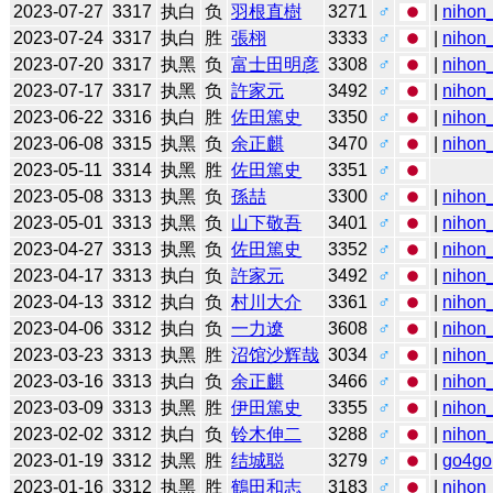
2023-07-27
3317
执白
负
羽根直樹
3271
♂
|
nihon_
2023-07-24
3317
执白
胜
張栩
3333
♂
|
nihon_
2023-07-20
3317
执黑
负
富士田明彦
3308
♂
|
nihon_
2023-07-17
3317
执黑
负
許家元
3492
♂
|
nihon_
2023-06-22
3316
执白
胜
佐田篤史
3350
♂
|
nihon_
2023-06-08
3315
执黑
负
余正麒
3470
♂
|
nihon_
2023-05-11
3314
执黑
胜
佐田篤史
3351
♂
2023-05-08
3313
执黑
负
孫喆
3300
♂
|
nihon_
2023-05-01
3313
执黑
负
山下敬吾
3401
♂
|
nihon_
2023-04-27
3313
执黑
负
佐田篤史
3352
♂
|
nihon_
2023-04-17
3313
执白
负
許家元
3492
♂
|
nihon_
2023-04-13
3312
执白
负
村川大介
3361
♂
|
nihon_
2023-04-06
3312
执白
负
一力遼
3608
♂
|
nihon_
2023-03-23
3313
执黑
胜
沼馆沙辉哉
3034
♂
|
nihon_
2023-03-16
3313
执白
负
余正麒
3466
♂
|
nihon_
2023-03-09
3313
执黑
胜
伊田篤史
3355
♂
|
nihon_
2023-02-02
3312
执白
负
铃木伸二
3288
♂
|
nihon_
2023-01-19
3312
执黑
胜
结城聪
3279
♂
|
go4go
2023-01-16
3312
执黑
胜
鶴田和志
3183
♂
|
nihon_