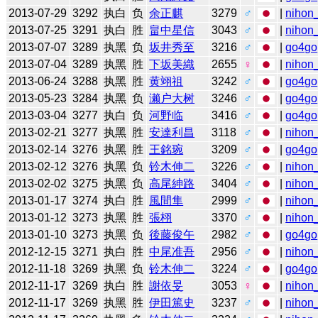
2013-07-29
3292
执白
负
余正麒
3279
♂
|
nihon_
2013-07-25
3291
执白
胜
畠中星信
3043
♂
|
nihon_
2013-07-07
3289
执黑
负
坂井秀至
3216
♂
|
go4go
2013-07-04
3289
执黑
胜
下坂美織
2655
♀
|
nihon_
2013-06-24
3288
执黑
胜
黄翊祖
3242
♂
|
go4go
2013-05-23
3284
执黑
负
濑户大树
3246
♂
|
go4go
2013-03-04
3277
执白
负
河野临
3416
♂
|
go4go
2013-02-21
3277
执黑
胜
安達利昌
3118
♂
|
nihon_
2013-02-14
3276
执黑
胜
王銘琬
3209
♂
|
go4go
2013-02-12
3276
执黑
负
铃木伸二
3226
♂
|
nihon_
2013-02-02
3275
执黑
负
高尾紳路
3404
♂
|
nihon_
2013-01-17
3274
执白
胜
風間隼
2999
♂
|
nihon_
2013-01-12
3273
执黑
胜
張栩
3370
♂
|
nihon_
2013-01-10
3273
执黑
负
後藤俊午
2982
♂
|
go4go
2012-12-15
3271
执白
胜
中尾准吾
2956
♂
|
nihon_
2012-11-18
3269
执黑
负
铃木伸二
3224
♂
|
go4go
2012-11-17
3269
执白
胜
謝依旻
3053
♀
|
nihon_
2012-11-17
3269
执黑
胜
伊田篤史
3237
♂
|
nihon_