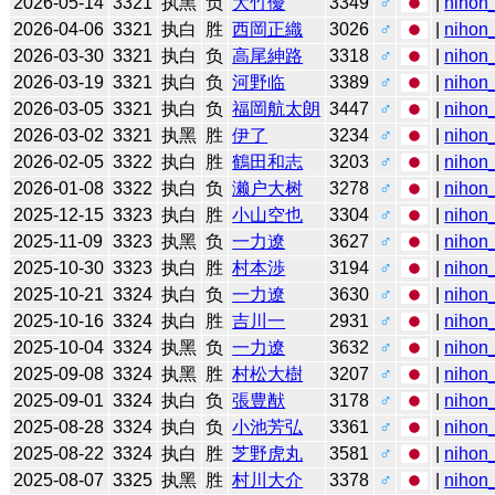
2026-05-14
3321
执黑
负
大竹優
3349
♂
|
nihon_
2026-04-06
3321
执白
胜
西岡正織
3026
♂
|
nihon_
2026-03-30
3321
执白
负
高尾紳路
3318
♂
|
nihon_
2026-03-19
3321
执白
负
河野临
3389
♂
|
nihon_
2026-03-05
3321
执白
负
福岡航太朗
3447
♂
|
nihon_
2026-03-02
3321
执黑
胜
伊了
3234
♂
|
nihon_
2026-02-05
3322
执白
胜
鶴田和志
3203
♂
|
nihon_
2026-01-08
3322
执白
负
濑户大树
3278
♂
|
nihon_
2025-12-15
3323
执白
胜
小山空也
3304
♂
|
nihon_
2025-11-09
3323
执黑
负
一力遼
3627
♂
|
nihon_
2025-10-30
3323
执白
胜
村本渉
3194
♂
|
nihon_
2025-10-21
3324
执白
负
一力遼
3630
♂
|
nihon_
2025-10-16
3324
执白
胜
吉川一
2931
♂
|
nihon_
2025-10-04
3324
执黑
负
一力遼
3632
♂
|
nihon_
2025-09-08
3324
执黑
胜
村松大樹
3207
♂
|
nihon_
2025-09-01
3324
执白
负
張豊猷
3178
♂
|
nihon_
2025-08-28
3324
执白
负
小池芳弘
3361
♂
|
nihon_
2025-08-22
3324
执白
胜
芝野虎丸
3581
♂
|
nihon_
2025-08-07
3325
执黑
胜
村川大介
3378
♂
|
nihon_