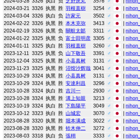
2024-03-28
3326
执白
负
芝野虎丸
3576
♂
|
nihon_
2024-03-21
3326
执黑
胜
羽根直樹
3254
♂
|
nihon_
2024-03-04
3326
执白
负
許家元
3502
♂
|
nihon_
2024-02-22
3326
执黑
胜
本木克弥
3413
♂
|
nihon_
2024-02-19
3326
执黑
负
關航太郞
3311
♂
|
nihon_
2024-01-22
3325
执黑
负
富士田明彦
3305
♂
|
nihon_
2024-01-11
3325
执白
胜
羽根直樹
3260
♂
|
nihon_
2023-12-11
3325
执黑
负
山下敬吾
3391
♂
|
nihon_
2023-12-04
3325
执黑
胜
小县真树
3131
♂
|
nihon_
2023-11-23
3325
执黑
胜
沼馆沙辉哉
3041
♂
|
nihon_
2023-10-29
3324
执黑
胜
小县真树
3131
♂
|
nihon_
2023-10-29
3324
执黑
胜
安達利昌
3296
♂
|
nihon_
2023-10-28
3324
执白
胜
吉川一
2930
♂
|
nihon_
2023-10-28
3324
执黑
胜
溝上知親
3213
♂
|
nihon_
2023-10-19
3324
执白
胜
下島陽平
3049
♂
|
nihon_
2023-10-12
3323
执白
胜
山城宏
3070
♂
|
nihon_
2023-08-28
3320
执黑
胜
堀本满成
3022
♂
|
nihon_
2023-08-28
3320
执黑
胜
铃木伸二
3272
♂
|
nihon_
2023-08-03
3318
执白
负
張栩
3333
♂
|
nihon_