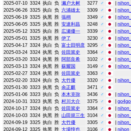
2025-07-10
3324
执白
负
濑户大树
3277
♂
|
nihon_
2025-06-26
3325
执白
负
六浦雄太
3309
♂
|
nihon_
2025-06-19
3325
执黑
胜
張栩
3349
♂
|
nihon_
2025-06-05
3325
执黑
胜
安達利昌
3248
♂
|
nihon_
2025-05-12
3325
执白
胜
広瀬優一
3339
♂
|
nihon_
2025-05-01
3325
执黑
胜
伊了
3230
♂
|
nihon_
2025-04-17
3324
执白
负
富士田明彦
3295
♂
|
nihon_
2025-03-24
3324
执黑
负
佐田篤史
3364
♂
|
nihon_
2025-03-20
3324
执黑
胜
阿部良希
3102
♂
|
nihon_
2025-03-13
3324
执黑
胜
蘇耀国
3149
♂
|
nihon_
2025-02-27
3324
执黑
胜
佐田篤史
3363
♂
2025-02-20
3324
执白
负
大竹優
3320
♂
|
nihon_
2025-01-30
3323
执黑
负
余正麒
3471
♂
2025-01-06
3323
执白
负
本木克弥
3436
♂
|
nihon_
2024-10-31
3323
执黑
负
村川大介
3375
♂
|
go4go
2024-10-17
3324
执白
负
佐田篤史
3364
♂
|
nihon_
2024-10-03
3324
执黑
胜
山田規三生
3104
♂
|
nihon_
2024-09-19
3325
执白
胜
大竹優
3305
♂
|
nihon_
2024-09-12
3325
执黑
胜
大場惇也
3106
♂
|
nihon_