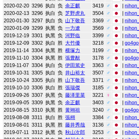
2020-02-20
3296
执白
负
余正麒
3419
♂
|
nihon_
2020-02-13
3296
执白
负
芝野虎丸
3504
♂
|
nihon_
2020-01-30
3297
执白
负
山下敬吾
3369
♂
|
nihon_
2020-01-09
3299
执黑
负
一力遼
3569
♂
|
nihon_
2019-12-19
3301
执黑
负
河野临
3399
♂
|
nihon_
2019-12-09
3302
执白
胜
大竹優
3218
♂
|
go4go
2019-11-14
3304
执黑
胜
横塚力
3199
♂
|
nihon_
2019-11-10
3304
执黑
胜
張豊猷
3178
♂
|
go4go
2019-11-07
3304
执白
负
伊田篤史
3363
♂
|
nihon_
2019-10-31
3305
执白
负
井山裕太
3507
♂
|
nihon_
2019-10-24
3305
执白
胜
山下敬吾
3371
♂
|
nihon_
2019-10-10
3306
执白
胜
張瑞傑
3185
♂
|
nihon_
2019-09-26
3307
执黑
负
藤泽里菜
3221
♀
|
nihon_
2019-09-05
3309
执黑
负
余正麒
3403
♂
|
nihon_
2019-08-15
3310
执黑
胜
黄翊祖
3240
♂
|
go4go
2019-08-08
3311
执白
胜
張栩
3384
♂
|
nihon_
2019-08-01
3311
执黑
胜
藤井秀哉
3136
♂
|
nihon_
2019-07-11
3312
执黑
负
秋山次郎
3253
♂
|
nihon_