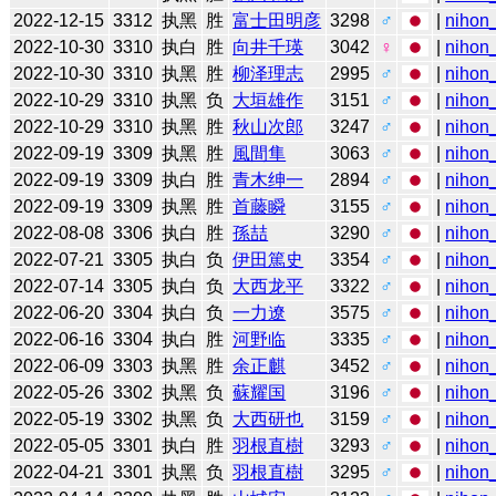
2022-12-15
3312
执黑
胜
富士田明彦
3298
♂
|
nihon_
2022-10-30
3310
执白
胜
向井千瑛
3042
♀
|
nihon_
2022-10-30
3310
执黑
胜
柳泽理志
2995
♂
|
nihon_
2022-10-29
3310
执黑
负
大垣雄作
3151
♂
|
nihon_
2022-10-29
3310
执黑
胜
秋山次郎
3247
♂
|
nihon_
2022-09-19
3309
执黑
胜
風間隼
3063
♂
|
nihon_
2022-09-19
3309
执白
胜
青木绅一
2894
♂
|
nihon_
2022-09-19
3309
执黑
胜
首藤瞬
3155
♂
|
nihon_
2022-08-08
3306
执白
胜
孫喆
3290
♂
|
nihon_
2022-07-21
3305
执白
负
伊田篤史
3354
♂
|
nihon_
2022-07-14
3305
执白
负
大西龙平
3322
♂
|
nihon_
2022-06-20
3304
执白
负
一力遼
3575
♂
|
nihon_
2022-06-16
3304
执白
胜
河野临
3335
♂
|
nihon_
2022-06-09
3303
执黑
胜
余正麒
3452
♂
|
nihon_
2022-05-26
3302
执黑
负
蘇耀国
3196
♂
|
nihon_
2022-05-19
3302
执黑
负
大西研也
3159
♂
|
nihon_
2022-05-05
3301
执白
胜
羽根直樹
3293
♂
|
nihon_
2022-04-21
3301
执黑
负
羽根直樹
3295
♂
|
nihon_