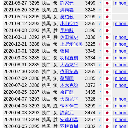
2021-05-27
3295
执白
负
許家元
3499
♂
|
nihon_
2021-05-20
3295
执黑
胜
洪爽義
3248
♂
2021-05-16
3295
执黑
负
吴柏毅
3199
♂
2021-04-12
3293
执黑
负
小山空也
3265
♂
|
nihon_
2021-04-08
3293
执黑
胜
吴柏毅
3196
♂
2021-03-11
3292
执黑
胜
佐田篤史
3336
♂
|
nihon_
2020-12-21
3288
执白
负
上野愛咲美
3225
♀
|
nihon_
2020-10-01
3285
执白
负
張栩
3348
♂
|
nihon_
2020-09-03
3285
执白
负
羽根直樹
3334
♂
|
nihon_
2020-08-31
3285
执白
负
大西龙平
3331
♂
|
nihon_
2020-07-30
3285
执白
负
依田紀基
3265
♂
|
nihon_
2020-07-09
3286
执黑
负
蘇耀国
3185
♂
|
nihon_
2020-07-02
3286
执黑
负
本木克弥
3372
♂
|
nihon_
2020-06-25
3287
执白
负
余正麒
3435
♂
2020-04-07
3293
执白
负
大西龙平
3326
♂
|
nihon_
2020-04-06
3293
执黑
胜
铃木伸二
3299
♂
|
nihon_
2020-04-03
3293
执白
负
許家元
3474
♂
|
nihon_
2020-03-19
3294
执黑
胜
安達利昌
3257
♂
|
nihon_
2020-03-05
3295
执黑
胜
羽根直樹
3332
♂
|
nihon_