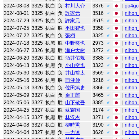
2024-08-08
3325
执白
负
村川大介
3376
♂
|
go4go
2024-08-01
3325
执白
负
許家元
3516
♂
|
nihon_
2024-07-29
3325
执白
负
許家元
3515
♂
|
nihon_
2024-07-25
3325
执白
胜
平田智也
3358
♂
|
nihon_
2024-07-22
3325
执白
负
張栩
3325
♂
|
nihon_
2024-07-18
3325
执黑
胜
中野奖也
2973
♂
|
nihon_
2024-06-27
3326
执黑
胜
濑户大树
3272
♂
|
nihon_
2024-06-20
3326
执白
胜
酒井佑規
3388
♂
|
nihon_
2024-06-13
3326
执黑
负
小山空也
3323
♂
|
nihon_
2024-05-30
3326
执白
负
井山裕太
3569
♂
|
nihon_
2024-05-16
3326
执黑
胜
西健伸
3216
♂
|
nihon_
2024-05-13
3326
执白
负
佐田篤史
3366
♂
|
nihon_
2024-05-09
3327
执白
负
余正麒
3465
♂
|
nihon_
2024-05-06
3327
执白
胜
山下敬吾
3385
♂
|
nihon_
2024-04-25
3327
执白
胜
蘇耀国
3174
♂
|
nihon_
2024-04-15
3327
执黑
胜
林汉杰
3271
♂
|
nihon_
2024-04-08
3327
执白
胜
柳時熏
3190
♂
|
nihon_
2024-04-04
3327
执黑
负
一力遼
3626
♂
|
nihon_