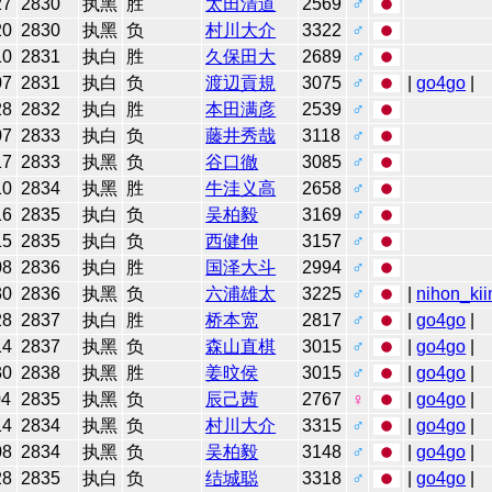
27
2830
执黑
胜
太田清道
2569
♂
20
2830
执黑
负
村川大介
3322
♂
10
2831
执白
胜
久保田大
2689
♂
07
2831
执白
负
渡辺貢規
3075
♂
|
go4go
|
28
2832
执白
胜
本田满彦
2539
♂
07
2833
执白
负
藤井秀哉
3118
♂
17
2833
执黑
负
谷口徹
3085
♂
10
2834
执黑
胜
牛洼义高
2658
♂
16
2835
执白
负
吴柏毅
3169
♂
15
2835
执白
负
西健伸
3157
♂
08
2836
执白
胜
国泽大斗
2994
♂
30
2836
执黑
负
六浦雄太
3225
♂
|
nihon_kii
28
2837
执白
胜
桥本宽
2817
♂
|
go4go
|
14
2837
执黑
负
森山直棋
3015
♂
|
go4go
|
30
2838
执黑
胜
姜旼侯
3015
♂
|
go4go
|
04
2835
执黑
负
辰己茜
2767
♀
|
go4go
|
14
2834
执黑
负
村川大介
3315
♂
|
go4go
|
08
2834
执黑
负
吴柏毅
3148
♂
|
go4go
|
28
2835
执白
负
结城聪
3318
♂
|
go4go
|