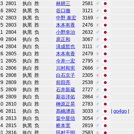
13
2801
执白
胜
林耕三
2581
♂
16
2802
执黑
负
谷口徹
3121
♂
02
2803
执黑
负
中野 泰宏
3169
♂
25
2803
执黑
胜
木本有香
2476
♀
11
2804
执黑
负
小野幸治
2632
♂
09
2804
执白
负
原正和
3067
♂
04
2804
执白
负
清成哲也
3111
♂
26
2805
执白
胜
木本有香
2479
♀
21
2805
执白
胜
今井一宏
2795
♂
31
2806
执白
胜
川村和宪
2666
♂
26
2808
执黑
胜
白石京子
2305
♀
29
2809
执白
胜
前田亮
2538
♂
15
2809
执白
胜
石井新蔵
2727
♂
08
2809
执白
负
新谷洋佑
2864
♂
10
2810
执白
胜
榊原正晃
2783
♂
06
2811
执白
负
髙嶋湧吾
3033
♂
|
go4go
|
16
2813
执白
负
畠中星信
3054
♂
14
2815
执黑
负
桥本宽
2819
♂
31
2816
执白
胜
田村千明
2583
♀