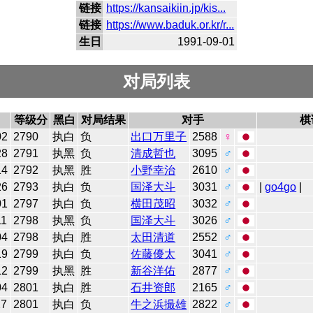
链接
https://kansaikiin.jp/kis...
链接
https://www.baduk.or.kr/r...
生日
1991-09-01
对局列表
等级分
黑白
对局结果
对手
棋
02
2790
执白
负
出口万里子
2588
♀
28
2791
执黑
负
清成哲也
3095
♂
14
2792
执黑
胜
小野幸治
2610
♂
26
2793
执白
负
国泽大斗
3031
♂
|
go4go
|
01
2797
执白
负
横田茂昭
3032
♂
11
2798
执黑
负
国泽大斗
3026
♂
04
2798
执白
胜
太田清道
2552
♂
19
2799
执白
负
佐藤優太
3041
♂
12
2799
执黑
胜
新谷洋佑
2877
♂
04
2801
执白
胜
石井资郎
2165
♂
27
2801
执白
负
牛之浜撮雄
2822
♂