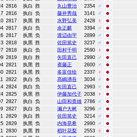
24
2816
执白
胜
丸山豊治
2354
♂
17
2816
执白
负
藤井秀哉
3141
♂
10
2817
执黑
胜
水野弘美
2428
♀
04
2817
执白
负
余正麒
3394
♂
26
2817
执黑
负
渡辺由宇
2899
♂
13
2818
执黑
胜
佐田篤史
3237
♂
27
2818
执白
负
田村千明
2590
♀
09
2819
执白
胜
矢田直己
2990
♂
04
2821
执黑
胜
斋藤正
2600
♂
30
2821
执黑
胜
多富佳绘
2337
♀
11
2822
执白
负
髙嶋湧吾
3034
♂
14
2824
执白
负
矢田直己
2993
♂
24
2825
执黑
胜
伊藤加代子
2038
♀
07
2827
执白
负
山田和貴雄
2786
♂
29
2827
执白
负
濑户大树
3296
♂
01
2829
执白
胜
佐田篤史
3214
♂
25
2829
执黑
负
内海晃希
2990
♂
11
2830
执黑
胜
稻叶花梨
2553
♀