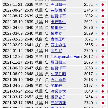
2022-11-21
2638
执黑
负
円田阳一
2581
♂
2022-08-24
2639
执黑
负
弗朗西斯
2746
♂
2022-08-17
2639
执黑
负
佐藤洋平
2832
♂
2022-08-10
2639
执黑
胜
出云哲也
2621
♂
2022-04-06
2640
执黑
负
星川愛生
2676
♂
2022-03-09
2640
执白
负
桥本宽
2829
♂
2022-02-23
2640
执白
负
倉橋正行
3071
♂
2022-02-02
2641
执白
负
西山静佳
2665
♀
2022-01-12
2642
执黑
胜
高岛武
2740
♂
2021-12-22
2643
执黑
胜
Takayamabe Fumi
2612
♀
2021-11-17
2643
执白
负
堀田阳三
2676
♂
2021-06-30
2647
执白
负
佐藤洋平
2853
♂
2021-06-02
2648
执黑
负
久保胜昭
3017
♂
2021-05-19
2648
执白
负
石井新蔵
2613
♂
2021-04-28
2649
执白
负
吴柏毅
3197
♂
2021-03-24
2652
执黑
负
渡辺寛大
3043
♂
2021-03-17
2652
执黑
胜
榊原史子
2464
♀
2021-02-17
2654
执黑
胜
弗朗西斯
2740
♂