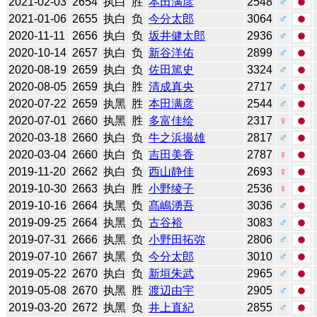
2021-02-03
2654
执白
胜
本田满彦
2548
♂
2021-01-06
2655
执白
负
今分太郎
3064
♂
2020-11-11
2656
执白
负
坂井健太郎
2936
♂
2020-10-14
2657
执白
负
新谷洋佑
2899
♂
2020-08-19
2659
执白
负
佐田篤史
3324
♂
2020-08-05
2659
执白
胜
清成真央
2717
♂
2020-07-22
2659
执黑
胜
本田满彦
2544
♂
2020-07-01
2660
执黑
胜
多富佳绘
2317
♀
2020-03-18
2660
执白
负
牛之浜撮雄
2817
♂
2020-03-04
2660
执白
负
吉田美香
2787
♀
2019-11-20
2662
执白
负
西山静佳
2693
♀
2019-10-30
2663
执白
胜
小野绫子
2536
♀
2019-10-16
2664
执黑
负
髙嶋湧吾
3036
♂
2019-09-25
2664
执黑
负
古谷裕
3083
♂
2019-07-31
2666
执黑
负
小野田拓弥
2806
♂
2019-07-10
2667
执黑
负
今分太郎
3010
♂
2019-05-22
2670
执白
负
新垣朱武
2965
♂
2019-05-08
2670
执黑
胜
渡辺由宇
2905
♂
2019-03-20
2672
执黑
负
井上直紀
2855
♂