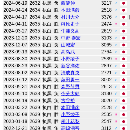
2024-06-19
2632
执黑
负
西健伸
3217
♂
2024-04-24
2634
执白
胜
本田满彦
2518
♂
2024-04-17
2634
执黑
负
村川大介
3376
♂
2024-04-11
2635
执白
胜
榊原史子
2474
♀
2024-03-27
2635
执白
胜
牛洼义高
2619
♂
2023-12-20
2635
执白
负
中野 泰宏
3103
♂
2023-12-07
2635
执白
负
山城宏
3065
♂
2023-09-13
2636
执黑
负
高岛武
2764
♂
2023-08-30
2636
执黑
胜
小野绫子
2539
♀
2023-08-23
2636
执黑
负
新谷洋佑
2897
♂
2023-08-02
2636
执白
负
清成真央
2721
♂
2023-07-12
2637
执黑
负
苑田勇一
3002
♂
2023-05-31
2638
执白
胜
森野节男
2613
♂
2023-05-10
2638
执黑
负
今分太郎
3130
♂
2023-04-19
2639
执黑
负
古谷裕
3020
♂
2023-03-22
2639
执白
胜
本田满彦
2528
♂
2023-03-08
2639
执白
胜
小野绫子
2535
♀
2023-01-18
2639
执黑
胜
稻叶花梨
2547
♀
2022-12-21
2639
执黑
负
髙嶋湧吾
3112
♂