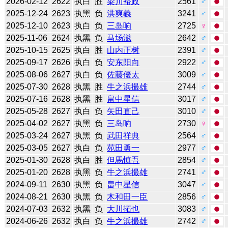
2026-02-12
2622
执白
胜
梁川裕政
2561
♂
2025-12-24
2623
执黑
负
洪爽義
3241
♂
2025-12-10
2623
执白
负
三岛响
2725
♀
2025-11-06
2624
执黑
负
马场滋
2642
♂
2025-10-15
2625
执白
胜
山内正树
2391
♂
2025-09-17
2626
执白
负
安东阳向
2922
♂
2025-08-06
2627
执白
负
佐藤優太
3009
♂
2025-07-30
2628
执黑
胜
牛之浜撮雄
2744
♂
2025-07-16
2628
执黑
胜
畠中星信
3017
♂
2025-05-28
2627
执白
负
矢田直己
3010
♂
2025-04-02
2627
执黑
负
三岛响
2730
♀
2025-03-24
2627
执黑
负
武田祥典
2564
♂
2025-03-05
2627
执白
负
苑田勇一
2977
♂
2025-01-30
2628
执白
胜
但馬慎吾
2854
♂
2025-01-20
2628
执黑
负
牛之浜撮雄
2741
♂
2024-09-11
2630
执黑
负
畠中星信
3047
♂
2024-08-21
2630
执黑
负
木和田一臣
2856
♂
2024-07-03
2632
执黑
负
大川拓也
3083
♂
2024-06-26
2632
执白
负
牛之浜撮雄
2742
♂