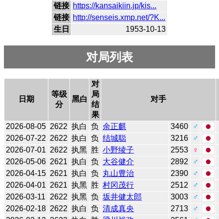
链接
https://kansaikiin.jp/kis...
链接
http://senseis.xmp.net/?K...
生日
1953-10-13
对局列表
对
等级
局
日期
黑白
对手
分
结
果
2026-08-05
2622
执白
负
余正麒
3460
♂
2026-07-22
2622
执白
负
结城聪
3216
♂
2026-07-01
2622
执黑
胜
小野绫子
2553
♀
2026-05-06
2621
执白
负
大谷健介
2892
♂
2026-04-15
2621
执白
负
丸山豊治
2390
♂
2026-04-01
2621
执黑
胜
村冈茂行
2512
♂
2026-03-11
2622
执黑
负
坂井健太郎
3003
♂
2026-02-18
2622
执白
负
清成真央
2713
♂