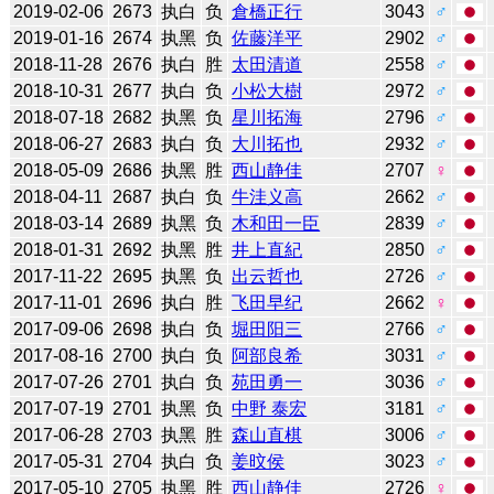
2019-02-06
2673
执白
负
倉橋正行
3043
♂
2019-01-16
2674
执黑
负
佐藤洋平
2902
♂
2018-11-28
2676
执白
胜
太田清道
2558
♂
2018-10-31
2677
执白
负
小松大樹
2972
♂
2018-07-18
2682
执黑
负
星川拓海
2796
♂
2018-06-27
2683
执白
负
大川拓也
2932
♂
2018-05-09
2686
执黑
胜
西山静佳
2707
♀
2018-04-11
2687
执白
负
牛洼义高
2662
♂
2018-03-14
2689
执黑
负
木和田一臣
2839
♂
2018-01-31
2692
执黑
胜
井上直紀
2850
♂
2017-11-22
2695
执黑
负
出云哲也
2726
♂
2017-11-01
2696
执白
胜
飞田早纪
2662
♀
2017-09-06
2698
执白
负
堀田阳三
2766
♂
2017-08-16
2700
执白
负
阿部良希
3031
♂
2017-07-26
2701
执白
负
苑田勇一
3036
♂
2017-07-19
2701
执黑
负
中野 泰宏
3181
♂
2017-06-28
2703
执黑
胜
森山直棋
3006
♂
2017-05-31
2704
执白
负
姜旼侯
3023
♂
2017-05-10
2705
执黑
胜
西山静佳
2726
♀