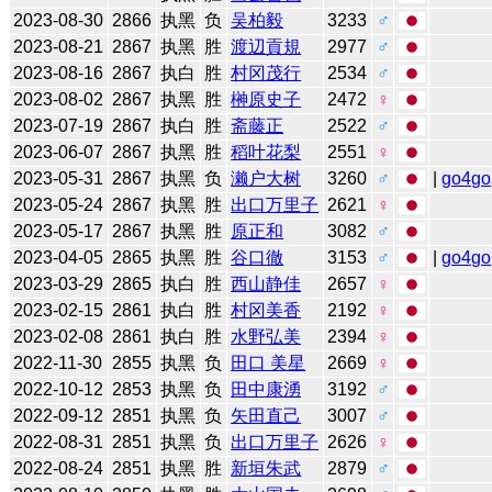
2023-08-30
2866
执黑
负
吴柏毅
3233
♂
2023-08-21
2867
执黑
胜
渡辺貢規
2977
♂
2023-08-16
2867
执白
胜
村冈茂行
2534
♂
2023-08-02
2867
执黑
胜
榊原史子
2472
♀
2023-07-19
2867
执白
胜
斋藤正
2522
♂
2023-06-07
2867
执黑
胜
稻叶花梨
2551
♀
2023-05-31
2867
执黑
负
濑户大树
3260
♂
|
go4go
2023-05-24
2867
执黑
胜
出口万里子
2621
♀
2023-05-17
2867
执黑
胜
原正和
3082
♂
2023-04-05
2865
执黑
胜
谷口徹
3153
♂
|
go4go
2023-03-29
2865
执白
胜
西山静佳
2657
♀
2023-02-15
2861
执白
胜
村冈美香
2192
♀
2023-02-08
2861
执白
胜
水野弘美
2394
♀
2022-11-30
2855
执黑
负
田口 美星
2669
♀
2022-10-12
2853
执黑
负
田中康湧
3192
♂
2022-09-12
2851
执黑
负
矢田直己
3007
♂
2022-08-31
2851
执黑
负
出口万里子
2626
♀
2022-08-24
2851
执黑
胜
新垣朱武
2879
♂