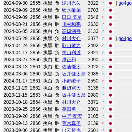
2024-09-30
2855
执黑
负
湯川光久
3022
♂
|
go4go
2024-09-09
2856
执黑
负
铃木敬施
2703
♂
2024-09-09
2856
执黑
胜
田口 美星
2646
♀
2024-08-21
2856
执白
胜
川村和宪
2630
♂
2024-06-05
2858
执白
负
髙嶋湧吾
3133
♂
2024-05-29
2858
执黑
负
村川大介
3377
♂
|
go4go
2024-04-24
2859
执黑
胜
影山敏之
2492
♂
2024-04-17
2859
执黑
负
关山利道
2821
♂
2024-03-27
2860
执白
胜
原正和
3090
♂
2024-03-13
2861
执白
胜
佐藤優太
3022
♂
2024-03-06
2860
执黑
负
坂井健太郎
2988
♂
2024-01-17
2861
执白
负
小野绫子
2550
♀
2023-11-29
2862
执白
负
渡辺寛大
3138
♂
2023-11-15
2863
执白
负
坂井健太郎
2980
♂
2023-10-18
2864
执黑
负
村川大介
3371
♂
2023-09-25
2866
执黑
胜
苑田勇一
3001
♂
2023-09-20
2866
执黑
负
中野 泰宏
3105
♂
2023-09-13
2866
执白
胜
荒木真子
2139
♀
2023-09-06
2866
执黑
胜
出云哲也
2601
♂