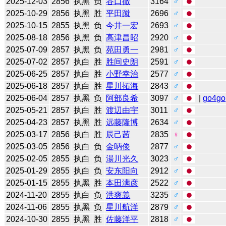
2025-12-03
2856
执黑
负
谷口徹
3164
♂
2025-10-29
2856
执黑
胜
平田蹴
2696
♂
2025-10-15
2855
执黑
负
今井一宏
2693
♂
2025-08-18
2856
执黑
负
高津昌昭
2920
♂
2025-07-09
2857
执黑
负
苑田勇一
2981
♂
2025-07-02
2857
执白
胜
胜间史朗
2591
♂
2025-06-25
2857
执白
胜
小野幸治
2577
♂
2025-06-18
2857
执白
胜
星川拓海
2843
♂
2025-06-04
2857
执黑
负
阿部良希
3097
♂
|
go4go
2025-05-21
2857
执白
胜
渡辺由宇
3011
♂
2025-04-23
2857
执黑
胜
远藤隆博
2634
♂
2025-03-17
2856
执白
胜
辰己茜
2835
♀
2025-03-05
2856
执白
负
金昞俊
2877
♂
2025-02-05
2855
执白
负
湯川光久
3023
♂
2025-01-29
2855
执白
负
安东阳向
2912
♂
2025-01-15
2855
执黑
胜
本田满彦
2522
♂
2024-11-20
2855
执白
负
洪爽義
3235
♂
2024-11-06
2855
执黑
负
星川航洋
2879
♂
2024-10-30
2855
执黑
胜
佐藤洋平
2818
♂