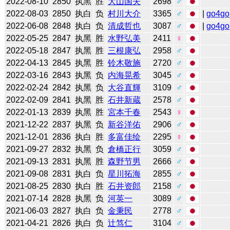
2022-08-10
2850
执黑
胜
大山国夫
2698
♂
2022-08-03
2850
执白
负
村川大介
3365
♂
|
go4go
2022-06-08
2848
执白
负
清成哲也
3087
♂
|
go4go
2022-05-25
2847
执黑
胜
水野弘美
2411
♀
2022-05-18
2847
执黑
胜
三根康弘
2958
♂
2022-04-13
2845
执黑
胜
铃木敬施
2720
♂
2022-03-16
2843
执黑
负
内海晃希
3045
♂
2022-02-24
2842
执黑
负
大谷直輝
3109
♂
2022-02-09
2841
执黑
胜
石井新蔵
2578
♂
2022-01-13
2839
执黑
胜
宮本千春
2543
♀
2021-12-22
2837
执黑
负
新谷洋佑
2906
♂
2021-12-01
2836
执白
胜
多富佳绘
2295
♀
2021-09-27
2832
执黑
负
倉橋正行
3059
♂
2021-09-13
2831
执黑
胜
森野节男
2666
♂
2021-09-08
2831
执白
负
星川拓海
2855
♂
2021-08-25
2830
执白
胜
石井资郎
2158
♂
2021-07-14
2828
执黑
负
河英一
3089
♂
2021-06-03
2827
执白
负
金秉民
2778
♂
2021-04-21
2826
执白
负
辻笃仁
3104
♂