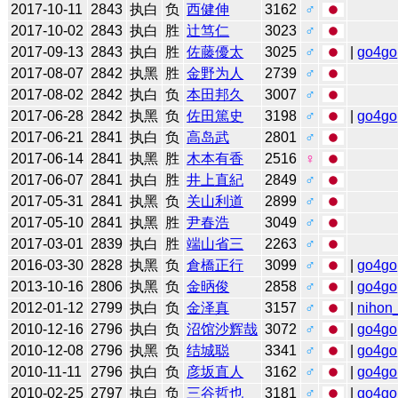
2017-10-11
2843
执白
负
西健伸
3162
♂
2017-10-02
2843
执白
胜
辻笃仁
3023
♂
2017-09-13
2843
执白
胜
佐藤優太
3025
♂
|
go4go
2017-08-07
2842
执黑
胜
金野为人
2739
♂
2017-08-02
2842
执白
负
本田邦久
3007
♂
2017-06-28
2842
执黑
负
佐田篤史
3198
♂
|
go4go
2017-06-21
2841
执白
负
高岛武
2801
♂
2017-06-14
2841
执黑
胜
木本有香
2516
♀
2017-06-07
2841
执白
胜
井上直紀
2849
♂
2017-05-31
2841
执黑
负
关山利道
2899
♂
2017-05-10
2841
执黑
胜
尹春浩
3049
♂
2017-03-01
2839
执白
胜
端山省三
2263
♂
2016-03-30
2828
执黑
负
倉橋正行
3099
♂
|
go4go
2013-10-16
2806
执黑
负
金昞俊
2858
♂
|
go4go
2012-01-12
2799
执白
负
金泽真
3157
♂
|
nihon_
2010-12-16
2796
执白
负
沼馆沙辉哉
3072
♂
|
go4go
2010-12-08
2796
执黑
负
结城聪
3341
♂
|
go4go
2010-11-11
2796
执白
负
彦坂直人
3162
♂
|
go4go
2010-02-25
2797
执白
负
三谷哲也
3181
♂
|
go4go