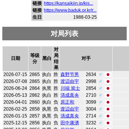
链接
https://kansaikiin.jp/kis...
链接
https://www.baduk.or.kr/r...
生日
1988-03-25
对局列表
对
等级
局
日期
黑白
对手
分
结
果
2026-07-15
2865
执白
胜
森野节男
2634
♂
2026-07-08
2865
执白
胜
渡辺由宇
2998
♂
2026-06-24
2864
执黑
胜
川端 篤士
2854
♂
2026-05-13
2862
执白
胜
清成真央
2710
♂
2026-04-01
2860
执白
负
原正和
3099
♂
2026-02-25
2858
执黑
负
渡辺由宇
3004
♂
2026-01-15
2857
执黑
负
清成真央
2714
♂
2025-12-15
2856
执白
负
田中康湧
3232
♂