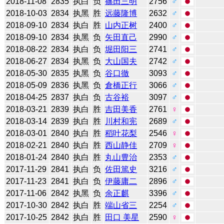
2018-11-08
2835
执白
负
篠田三明
2756
♂
2018-10-03
2834
执黑
胜
远藤隆博
2632
♂
2018-09-10
2834
执白
胜
山内正树
2400
♂
2018-09-10
2834
执黑
负
矢田直己
2990
♂
2018-08-22
2834
执白
负
堀田阳三
2741
♂
2018-06-27
2834
执黑
负
大山国夫
2742
♂
2018-05-30
2835
执黑
负
谷口徹
3093
♂
2018-05-09
2836
执黑
负
倉橋正行
3066
♂
2018-04-25
2837
执白
负
古谷裕
3097
♂
2018-03-21
2839
执白
胜
吉田美香
2761
♀
2018-03-14
2839
执白
胜
川村和宪
2689
♂
2018-03-01
2840
执白
胜
稻叶花梨
2546
♀
2018-02-21
2840
执白
胜
西山静佳
2709
♀
2018-01-24
2840
执白
胜
丸山豊治
2353
♂
2017-11-29
2841
执白
负
佐田篤史
3216
♂
2017-11-23
2841
执白
负
伊藤庸二
2896
♂
2017-11-06
2842
执黑
负
余正麒
3396
♂
2017-10-30
2842
执白
胜
端山省三
2254
♂
2017-10-25
2842
执白
胜
田口 美星
2590
♀