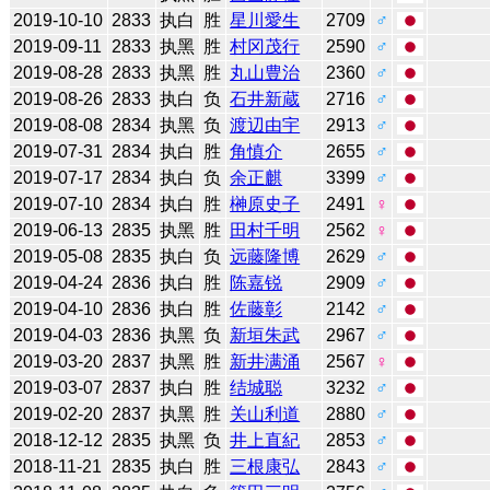
2019-10-10
2833
执白
胜
星川愛生
2709
♂
2019-09-11
2833
执黑
胜
村冈茂行
2590
♂
2019-08-28
2833
执黑
胜
丸山豊治
2360
♂
2019-08-26
2833
执白
负
石井新蔵
2716
♂
2019-08-08
2834
执黑
负
渡辺由宇
2913
♂
2019-07-31
2834
执白
胜
角慎介
2655
♂
2019-07-17
2834
执白
负
余正麒
3399
♂
2019-07-10
2834
执白
胜
榊原史子
2491
♀
2019-06-13
2835
执黑
胜
田村千明
2562
♀
2019-05-08
2835
执白
负
远藤隆博
2629
♂
2019-04-24
2836
执白
胜
陈嘉锐
2909
♂
2019-04-10
2836
执白
胜
佐藤彰
2142
♂
2019-04-03
2836
执黑
负
新垣朱武
2967
♂
2019-03-20
2837
执黑
胜
新井满涌
2567
♀
2019-03-07
2837
执白
胜
结城聪
3232
♂
2019-02-20
2837
执黑
胜
关山利道
2880
♂
2018-12-12
2835
执黑
负
井上直紀
2853
♂
2018-11-21
2835
执白
胜
三根康弘
2843
♂